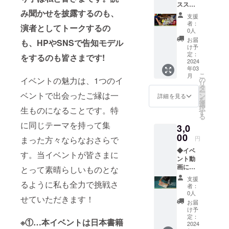
ススメ
ント，キャ
you
い。
み聞かせを披露するのも、
の一冊
mailを
ンペーン，
支援
をイベ
お送り
者：
演者としてトークするの
学会にて制
ントで
いたし
0人
ご紹
ます。
作・運営を
お届
も、HPやSNSで告知モデル
介！ 〜
※＠
け予
多数経験
あなた
jecteve
定：
をす
るのも皆さまです!
のコメ
2024
nt.com
年03
ントを
を受信
こ
月
イベン
可能に
の
イベントの魅力は、1つのイ
リ
ト番組
ご設定
タ
ー
お寄せ
ベントで出会ったご縁は一
くださ
ン
詳細を見る
を
くださ
い。
選
択
生ものになることです。特
い！〜
す
る
【リ
に同じテーマを持って集
3,0
ターン
特典】
00
円
まった方々ならなおさらで
イベン
◆イベ
トであ
す。当イベントが皆さまに
ント動
なたの
画にて
オスス
とって素晴らしいものとな
お名前
メの一
支援
をご紹
るように私も全力で挑戦さ
冊や子
者：
介 ～イ
育ての
0人
せていただきます！
ベント
お悩み
お届
紹介動
などの
け予
画エン
コメン
定：
※①…本イベントは日本書籍
ドロー
2024
トを司