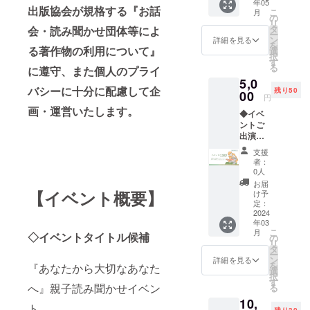
年05
ルでス
会より
出版協会が規格する『お話
こ
月
ポン
ご紹介
の
リ
サーと
させて
タ
会・読み聞かせ団体等によ
ー
してお
いただ
ン
詳細を見る
を
名前を
る著作物の利用について』
きま
選
択
ご紹
す。 ご
す
る
に遵守、また個人のプライ
介！～
紹介の
5,0
【リ
シーン
バシーに十分に配慮して企
残り50
ターン
00
は後日
円
特典】
アップ
画・運営いたします。
◆イベ
イベン
ロード
ントご
トの紹
の動画
出演券
介動画
にも掲
～読み
のエン
載させ
支援
聞かせ
ドロー
ていた
者：
とトー
ルでス
だきま
0人
クセッ
ポン
す！ ※
お届
ション
サーと
【イベント概要】
コメン
け予
にご参
してお
定：
トの送
加～
2024
名前を
信方法
年03
【リ
ご紹介
につい
こ
月
ターン
◇イベントタイトル候補
させて
の
て、後
リ
特典】
いただ
タ
日メー
ー
イベン
きま
ン
ルにて
詳細を見る
を
『あなたから大切なあなた
トの読
す。 支
選
ご案内
択
み聞か
援時に
す
をさせ
へ』親子読み聞かせイベン
る
せパー
備考欄
ていた
10,
ト＆子
に掲載
だきま
ト
残り30