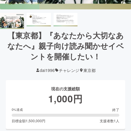
【東京都】『あなたから大切なあ
なたへ』親子向け読み聞かせイベ
ントを開催したい！
dai1996
チャレンジ
東京都
現在の支援総額
1,000
円
終了
0
%達成
目標金額
1,500,000
円
支援者数
1
人