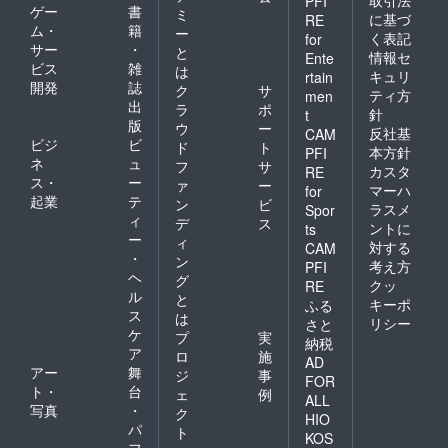
PFI
ゲー
書
ミ
に基づ
RE
ム・
籍
ー
く表記
for
サー
・
と
情報セ
Ente
ビス
雑
は
キュリ
rtain
開発
誌
ク
サ
ティ方
men
出
ラ
ポ
針
t
版
ウ
ー
反社基
CAM
ビジ
ビ
ド
ト
本方針
PFI
ネ
ュ
フ
サ
カスタ
RE
ス・
ー
ァ
ー
マーハ
for
起業
テ
ン
ビ
ラスメ
Spor
ィ
デ
ス
ントに
ts
ー
ィ
対する
CAM
・
ン
考え方
PFI
ヘ
グ
クッ
RE
ル
と
キーポ
ふる
ス
は
リシー
さと
ケ
プ
実
納税
ア
ロ
施
AD
アー
舞
ジ
事
FOR
ト・
台
ェ
例
ALL
写真
・
ク
HIO
パ
ト
KOS
フ