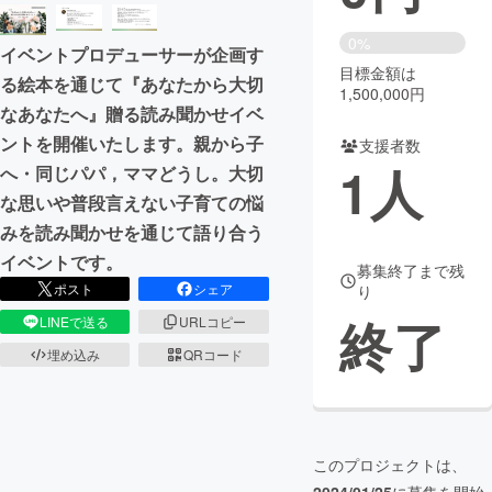
まちづくり・地域活性化
0%
イベントプロデューサーが企画す
目標金額は
る絵本を通じて『あなたから大切
1,500,000円
CAMPFIRE for Social Good
CAMPFIRE Creation
なあなたへ』贈る読み聞かせイベ
CAMPFIREふるさと納税
machi-ya
コミュニティ
ントを開催いたします。親から子
支援者数
1
人
へ・同じパパ，ママどうし。大切
な思いや普段言えない子育ての悩
みを読み聞かせを通じて語り合う
イベントです。
募集終了まで残
ポスト
シェア
り
終了
LINEで送る
URLコピー
埋め込み
QRコード
このプロジェクトは、