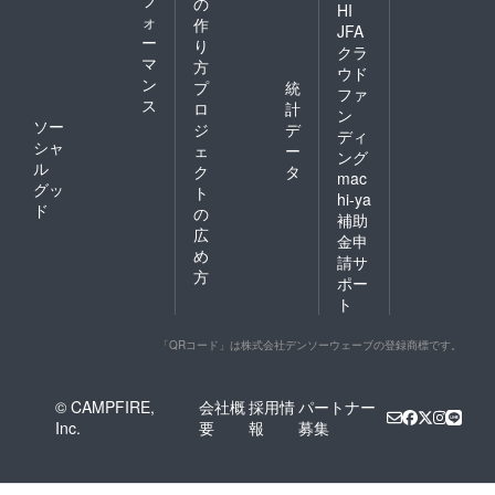
の
HI
ォ
作
JFA
ー
り
クラ
マ
方
ウド
ン
プ
統
ファ
ス
ロ
計
ン
ソー
ジ
デ
ディ
シャ
ェ
ー
ング
ル
ク
タ
mac
グッ
ト
hi-ya
ド
の
補助
広
金申
め
請サ
方
ポー
ト
「QRコード」は株式会社デンソーウェーブの登録商標です。
© CAMPFIRE,
会社概
採用情
パートナー
Inc.
要
報
募集