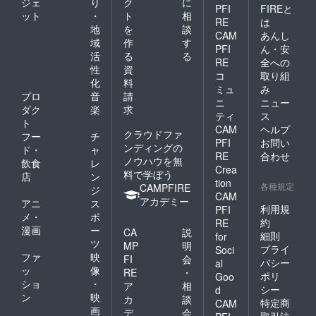
ジェ
り
ク
に
PFI
FIREと
ット
・
ト
相
RE
は
地
を
談
CAM
あんし
域
作
す
PFI
ん・安
活
る
る
RE
全への
性
資
コ
取り組
化
料
ミュ
み
プロ
音
請
ニ
ニュー
ダク
楽
求
ティ
ス
ト
CAM
ヘルプ
クラウドファ
フー
チ
PFI
お問い
ンディングの
ド・
ャ
RE
合わせ
ノウハウを無
飲食
レ
Crea
料で学ぼう
店
ン
tion
各種規定
CAMPFIRE
ジ
CAM
アカデミー
アニ
ス
利用規
PFI
メ・
ポ
約
RE
漫画
ー
CA
説
細則
for
ツ
MP
明
プライ
Soci
ファ
映
FI
会
バシー
al
ッ
像
RE
・
ポリ
Goo
ショ
・
ア
相
シー
d
ン
映
カ
談
特定商
CAM
画
デ
会
取引法