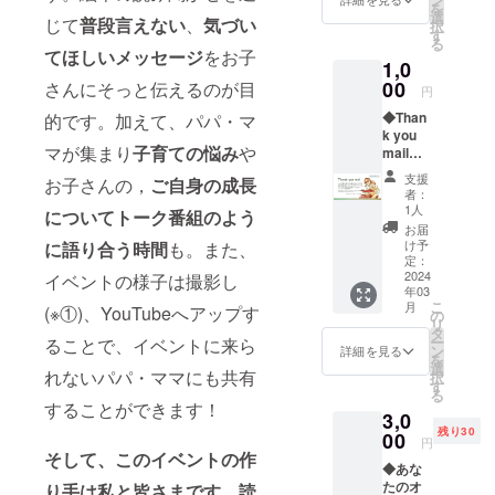
を
いたし
選
◇ Japan
じて
普段言えない
、
気づい
択
ます。
す
る
Mobility
※チケッ
てほしいメッセージ
をお子
1,0
ト1枚
Show C社
で、お
00
さんにそっと伝えるのが目
円
ブース管理
子様1人
ディレク
◆Than
的です。加えて、パパ・マ
につき
k you
保護者1
ター
マが集まり
子育ての悩み
や
mailの
名様ま
◇ Bリーグ
ご送付
でご入
支援
お子さんの，
ご自身の成長
～真心
ゲーム進行
場可能
者：
をこめ
です。
1人
ディレク
についてトーク番組のよう
てデザ
※会場は
お届
ター
イナー
東京都
け予
に語り合う時間
も。また、
ズメー
内を予
定：
◇ FIBA バス
ルをお
2024
定して
イベントの様子は撮影し
ケットボー
年03
送りし
おりま
こ
月
ルW杯 公式
(※①)、YouTubeへアップす
ます！
す。 ※
の
リ
～ 【リ
ドメイ
タ
ホスピタリ
ー
ることで、イベントに来ら
ターン
ン指定
ン
詳細を見る
を
ティ管理
特典】
にてを
選
れないパパ・ママにも共有
択
デザイ
ディレク
＠
す
る
ナーが
jecteve
することができます！
ター
3,0
一通ず
nt.com
残り30
つ手作
00
を受信
円
りしま
可能に
その他各展
そして、このイベントの作
◆あな
した
ご設定
示会，イベ
たのオ
Thank
り手は私と皆さまです。
読
くださ