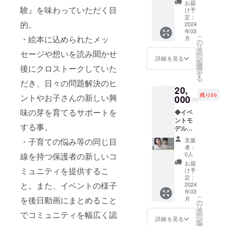
トーク
画撮影
※①…ロ
お届
SNS告
験』を味わっていただく目
セッ
がござ
け予
ゴの掲
知のモ
ション
定：
います
載をご
的。
デルと
2024
パート
(お顔出
希望の
年03
してご
にも続
しNGの
場合は
こ
・絵本に込められたメッ
月
出演～
けてご
の
方は事
備考欄
リ
【リ
出演い
タ
前にお
に『ロ
セージや想いを読み聞かせ
ー
ターン
ただき
ン
問い合
詳細を見る
ゴ希
を
特典】
ます。
選
わせく
後にクロストークしていた
望』と
択
お写真
※勤務形
す
ださ
ご記入
る
をご提
態は
だき、日々の問題解決のヒ
い)。 ※
くださ
20,
供いた
『ボラ
東京都
い。
残り30
ントやお子さんの新しい興
だき、
000
ンティ
内での
メール
円
イベン
ア』と
実施を
にてご
味の芽を育てるサポートを
◆イベ
ト専用
なりま
予定し
案内さ
ントモ
の
す。
ており
せてい
する事。
デルご
SNS(In
（当イ
ます。
ただき
出演券
stagra
ベント
会場ま
ます。
支援
・子育ての悩み等の同じ目
～イベ
m・X)
は著作
でのご
者：
※動画は
ント動
にモデ
物利用
0人
線を持つ保護者の新しいコ
移動が
YouTub
画サム
ルさん
申請要
可能な
お届
eにアッ
ネイル
として
ミュニティを提供するこ
項に準
け予
方(交通
プロー
のモデ
掲載さ
定：
じまし
費・昼
ドさせ
と。また、イベントの様子
ルとし
2024
せてい
て謝礼
食は支
ていた
年03
てご出
ただき
は発生
給させ
だきま
こ
月
を後日動画にまとめること
演～
ます。
の
せず、
ていた
す。 ※
リ
【リ
親子で
タ
交通費
だきま
ドメイ
でコミュニティを幅広く認
ー
ターン
のお写
ン
と昼食
詳細を見る
す)。 ※
ン指定
を
特典】
真，お