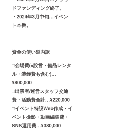
けてお
ドファンディング終了。
りませ
ん。 ※
・2024年3月中旬…イベン
ドメイ
ン指定
ト本番。
にて＠
jecteve
nt.com
を受信
可能に
資金の使い道内訳
ご設定
くださ
い。
□会場費(※設営・備品レンタ
ル・装飾費も含む)…
¥800,000
□出演者/運営スタッフ交通
費・活動費合計…¥220,000
□イベント特設Web作成・イ
ベント撮影・動画編集費・
SNS運用費…¥380,000