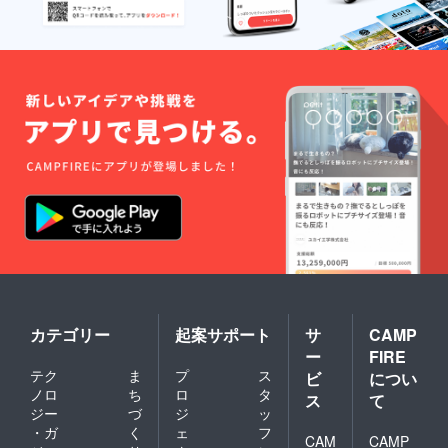
カテゴリー
起案サポート
サ
CAMP
ー
FIRE
テク
ま
プ
ス
ビ
につい
ノロ
ち
ロ
タ
ス
て
ジー
づ
ジ
ッ
・ガ
く
ェ
フ
CAM
CAMP