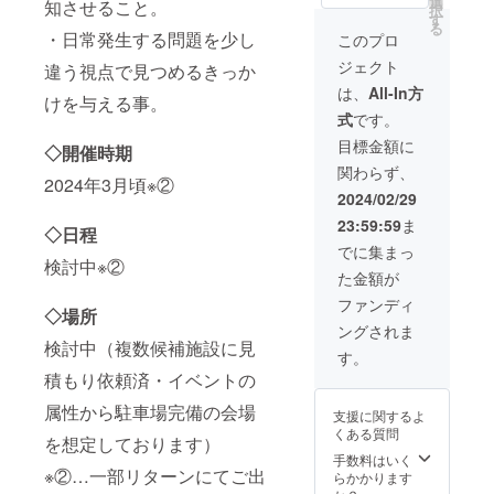
選
費のみ
謝礼は
知させること。
にて＠
択
・イベ
子さん
す
支給さ
発生い
jecteve
る
ント動
のみの
・日常発生する問題を少し
せて頂
このプロ
たしま
nt.com
画
お写
きま
せん。
を受信
ジェクト
(YouTub
違う視点で見つめるきっか
真。ど
す。）
※開催前
可能に
eにアッ
ちらで
※イベン
は、
All-In方
に1度、
ご設定
けを与える事。
プロー
も構い
ト会場
Webに
くださ
式
です。
ド)のサ
ませ
は東京
てお打
い。
ムネイ
ん！ ※
都内を
目標金額に
ち合わ
◇開催時期
ルにモ
お写真
想定し
せをさ
関わらず、
デルさ
のご提
ており
せて頂
2024年3月頃※②
んとし
供方法
ますの
2024/02/29
きます
て掲載
につき
で、ご
(日程は
23:59:59
ま
させて
まして
移動が
◇日程
メール
いただ
は、リ
可能な
でに集まっ
にてご
きま
検討中※②
ターン
方。 ※
調整さ
た金額が
す。 イ
ご購入
絵本は
せて頂
ベント
後に
お選び
ファンディ
きま
◇場所
当日、
メール
頂きま
す)。 ※
ングされま
ご参加
にてご
してお
ドメイ
検討中（複数候補施設に見
いただ
案内差
持ち込
す。
ン指定
いた際
し上げ
みor支
にてを
積もり依頼済・イベントの
にプロ
ます。
給のど
＠
のカメ
※掲載期
ちらか
属性から駐車場完備の会場
jecteve
支援に関するよ
ラマン
間は設
お選び
nt.com
くある質問
による
けてお
を想定しております）
頂けま
を受信
撮影or
りませ
手数料はいく
す。
可能に
※②…一部リターンにてご出
お写真
ん。 ※
らかかります
※YouTu
ご設定
のご提
ドメイ