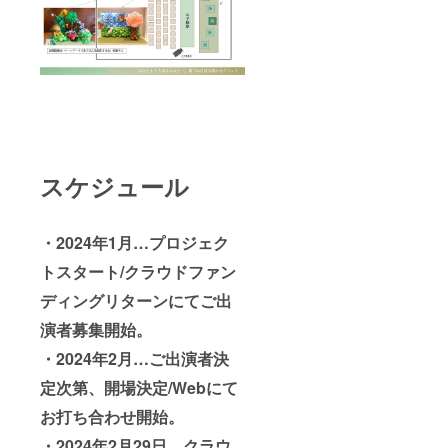
ン指定
程調整
にて＠
の上、
jecteve
当日参
nt.com
加の場
を受信
合はイ
可能に
ベント
ご設定
ご招待
くださ
券を
い。
メール
にてご
送付さ
スケジュール
せてい
ただき
ます。
※カメラ
・2024年1月…プロジェク
マンの
トスタート/クラウドファン
撮影写
真は後
ディングリターンにてご出
日ギガ
ファイ
演者募集開始。
ル便に
てご送
・2024年2月…ご出演者決
付させ
ていた
定次第、開場決定/Webにて
だきま
お打ち合わせ開始。
す。 ※
掲載期
・2024年2月29日…クラウ
間は設