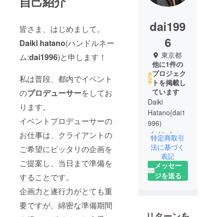
自己紹介
dai199
皆さま、はじめまして。
6
Daiki hatano
(ハンドルネー
東京都
ム:
dai1996
)と申します！
他に1件の
プロジェク
私は普段、都内でイベント
トを掲載し
ています
の
プロデューサー
をしてお
Daiki
ります。
Hatano(dai1
イベントプロデューサーの
996)
イベントプ
お仕事は、クライアントの
特定商取引
ロデュー
法に基づく
ご希望にピッタリの企画を
サー/ディレ
表記
ご提案し、当日まで準備を
メッセー
クター
ジを送る
することです。
某イベント
企画力と遂行力がとても重
会社にて２
要ですが、綿密な準備期間
年間、専属
リターンを