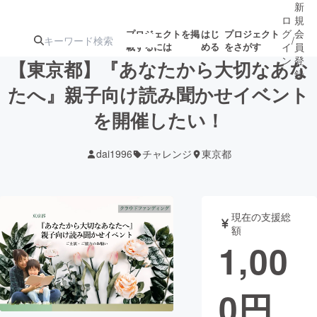
新
ロ
規
グ
会
プロジェクトを掲
はじ
プロジェクト
/
載するには
める
をさがす
イ
員
ン
登
【東京都】『あなたから大切なあな
録
たへ』親子向け読み聞かせイベント
を開催したい！
人気のプロ
注目のリ
注目の新着プロ
募集終了が近いプ
もうすぐ公開
ジェクト
ターン
ジェクト
ロジェクト
されます
dai1996
チャレンジ
東京都
アート・写真
音楽
現在の支援総
テクノロジー・ガジェット
ゲーム・サ
額
1,00
映像・映画
書籍・雑誌
0
円
ビジネス・起業
チャレンジ