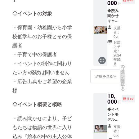
育て
000
を希望
す。 ※
円
トーク
される
ドメイ
◆読み
セッ
お名前
ン指定
◇イベントの対象
聞かせ
ション
をご記
にて＠
キャス
パート
入くだ
jecteve
ト出演
にご出
・保育園・幼稚園から小学
さい。
nt.com
支援
券◆ 〜
演いた
※動画に
を受信
者：
あなた
校低学年のお子様とその保
だける
掲載さ
0人
可能に
のお声
電子チ
せてい
ご設定
お届
護者
で特別
ケット
ただく
け予
くださ
なメッ
をメー
定：
お名前
い。
・子育て中の保護者
セージ
2024
ルにて
は本
年03
を〜
お送り
名・
・イベントの制作に関わり
こ
月
【リ
いたし
の
ニック
リ
ターン
ます。
タ
ネーム
たい方※経験は問いません
ー
特典】
※チケッ
ン
どちら
詳細を見る
を
読み聞
・広告出典をご希望の企業
ト1枚
選
でも構
択
かせ
で、お
す
いませ
る
様
パート
子様1人
ん。 掲
10,
のキャ
につき
載はお
残り10
ストと
000
保護者1
名前の
円
◇イベント概要と概略
してイ
名様ま
他、ロ
◆イベ
ベント
でご入
ゴ※①や
ントモ
にご出
場可能
会社や
・読み聞かせにより、子ど
デルご
演いた
です。
団体名
出演券
だきま
※YouTu
なども
もたちは物語の世界に入り
支援
～イベ
す。 な
beアッ
大歓迎
者：
ント
お、
プの動
0人
込み『絵本の中の主人公体
です。
HP・