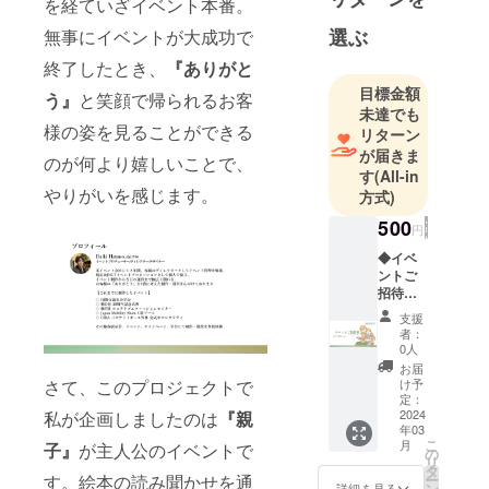
を経ていざイベント本番。
のディレク
ターとして
選ぶ
無事にイベントが大成功で
イベント管
終了したとき、
『ありがと
理を勉強。
目標金額
う』
と笑顔で帰られるお客
現在はJECT
未達でも
イベントプ
様の姿を見ることができる
リターン
ロモーショ
が届きま
のが何より嬉しいことで、
ンとして個
す
(All-in
やりがいを感じます。
方式)
人で独立。
イベント制
500
円
作から当日
◆イベ
の運営まで
ントご
幅広く関わ
招待券
【リ
る。
支援
ターン
者：
特典】
0人
イベン
◇ 国際交通
お届
トのご
け予
さて、このプロジェクトで
安全学会 運
招待電
定：
営統括
子チ
2024
私が企画しましたのは
『親
年03
ケット
◇ ㈱D社 20
こ
月
子』
が主人公のイベントで
をメー
の
周年記念式
リ
ルにて
タ
ー
す。絵本の読み聞かせを通
典 舞台監督
お送り
ン
詳細を見る