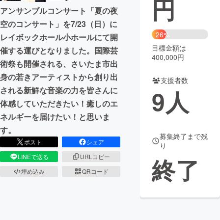
円
アンサンブルコンサート「夏の夜
まちづくり・地域活性化
空のコンサート」を7/23（日）に
26%
レイボックホール小ホールにて開
目標金額は
CAMPFIRE for Social Good
CAMPFIRE Creation
催する運びとなりました。国際芸
400,000円
術祭も開催される、さいたま市出
CAMPFIREふるさと納税
machi-ya
コミュニティ
身の若きアーティストから創り出
支援者数
される新鮮な音楽の力を皆さんに
9
人
体感していただきたい！癒しのエ
ネルギーを届けたい！と思いま
す。
募集終了まで残
ポスト
シェア
り
LINEで送る
URLコピー
終了
埋め込み
QRコード