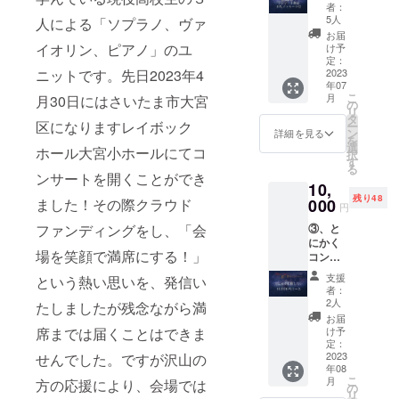
応援し
ししま
者：
たい！
す。）
5人
人による「ソプラノ、ヴァ
3500円
■先着順
お届
お礼
自由着
イオリン、ピアノ」のユ
け予
メッ
席 （ご
定：
セージ
2023
ニットです。先日2023年4
予約の
年07
カード
お名前
こ
月
月30日にはさいたま市大宮
と当日
を当日
の
リ
観覧で
窓口で
タ
区になりますレイボック
ー
きる良
お伝え
ン
詳細を見る
を
席のク
くださ
選
ホール大宮小ホールにてコ
択
ラウド
い。学
す
る
ファン
生チ
ンサートを開くことができ
10,
ディン
ケット
残り48
グプレ
000
ました！その際クラウド
の場合
円
ミアム
は学生
③、と
ファンディングをし、「会
シート
証をお
にかく
チケッ
持ちく
場を笑顔で満席にする！」
コン
ト１名
ださい
サート
様分を
ませ。
支援
という熱い思いを、発信い
を全力
当日会
その場
者：
で応援
場入口
で差額
2人
たしましたが残念ながら満
した
にてお
を返金
お届
い！
渡しし
いたし
け予
席までは届くことはできま
10000
ます。
定：
ます。
円 お礼
2023
せんでした。ですが沢山の
■プレミ
一般１
年08
メッ
アム
名様：
こ
月
方の応援により、会場では
セージ
シート
の
2,200
リ
カード