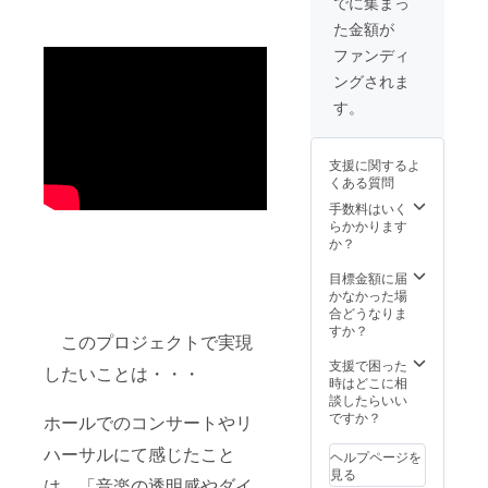
でに集まっ
い。）
・コン
にてお
ませ
た金額が
サート
知らせ
ん。
の曲
いたし
１ヶ月
ファンディ
目：
ます。
の期間
ングされま
stand
（配信
限定配
alone
日時が
信とさ
す。
久石
決定し
せてい
譲、
ました
ただき
Vaghiss
らメー
ます。
支援に関するよ
ima
ルにて
本リ
くある質問
sembia
送信い
ターン
nza ド
たしま
手数料はいく
の内容
ナウ
す。ア
らかかります
を無断
ディ、O
カウン
か？
で転
mio
ト登
載・公
babbino
録、別
目標金額に届
開する
caro
途費用
かなかった場
ことは
プッ
は発生
合どうなりま
禁止で
チー
いたし
すか？
す。）
このプロジェクトで実現
ニ、さ
ませ
お申し
くら横
ん。
支援で困った
込みの
したいことは・・・
丁 中田
１ヶ月
時はどこに相
際は備
喜直
の期間
談したらいい
考欄
他6曲予
限定配
ですか？
に、お
ホールでのコンサートやリ
定 ・実
信とさ
名前・
施場
せてい
ハーサルにて感じたこと
電話番
ヘルプページを
所：ブ
ただき
号・
見る
は、「音楽の透明感やダイ
ルー
ます。
メール