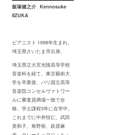
飯塚健之介 Kennosuke
IIZUKA
ピアニスト 1998年生まれ。
埼玉県さいたま市出身。
埼玉県立大宮光陵高等学校
音楽科を経て、東京藝術大
学を卒業後、パリ国立高等
音楽院コンセルヴァトワー
ルに審査員満場一致で合
格、学士課程3年に在学中。
これまでに中井恒仁、武田
美和子、角野裕、萩原麻
未、クレール＝マリ・ル・