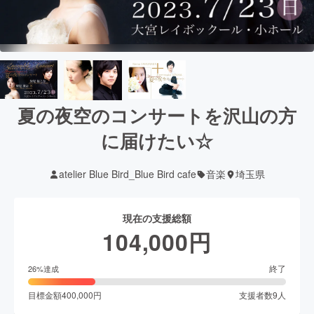
夏の夜空のコンサートを沢山の方
に届けたい☆
atelier Blue Bird_Blue Bird cafe
音楽
埼玉県
現在の支援総額
104,000
円
終了
26
%達成
目標金額
400,000
円
支援者数
9
人