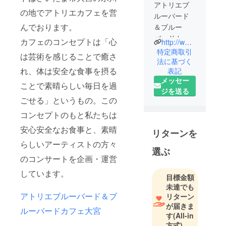
アトリエブ
の地でアトリエカフェを営
ルーバード
んでおります。
＆ブルー
バードカ
カフェのコンセプトは「心
http://www.atelierbluebird.jp
フェ
特定商取引
は芸術を感じることで癒さ
法に基づく
れ、体は安全な食事を摂る
表記
さいたま市
メッセー
大宮区氷川
ことで素晴らしい毎日を過
ジを送る
神社近くに
ごせる」というもの。この
あるアトリ
コンセプトのもと私たちは
エカフェで
す。
安心安全なお食事と、素晴
リターンを
限りなく無
らしいアーティストの方々
添加・農薬
選ぶ
のコンサートを企画・運営
を使わない
お野菜と使
しています。
目標金額
用し、安心
未達でも
安全な食事
アトリエブルーバード＆ブ
リターン
のご提供
が届きま
ルーバードカフェ大宮
す
(All-in
と、癒しを
方式)