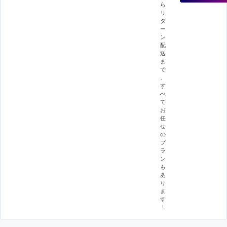
ら
リ
タ
ー
ン
配
送
ま
で
、
す
べ
て
お
任
せ
の
プ
ラ
ン
も
あ
り
ま
す
！