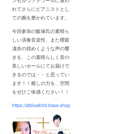
ンセルヴァトワールに通わ
途追加
れてさらにピアニストとし
料金が
かかり
ての腕を磨かれています。
ま
す。）
＊コン
今回参加の飯塚氏の素晴ら
サート
は貸切
しい演奏音楽性、また櫻庭
コン
サート
凜奈の煌めくような声の響
となり
ます
きを、この素晴らしく音の
が、お
美しいホールにてお届けで
申し込
みのお
きるのでは・・と思ってい
客様単
独のも
ます！！癒しの力を、空間
のでは
なく、
をぜひご体感ください！！
お申し
込みの
皆様が
https://atbluebird.base.shop
全員参
加のコ
ンサー
トとな
りま
す。