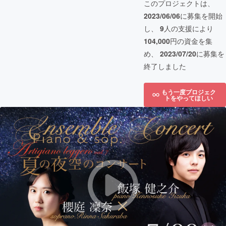
このプロジェクトは、
2023/06/06
に募集を開始
し、
9
人の支援により
104,000
円の資金を集
め、
2023/07/20
に募集を
終了しました
もう一度プロジェク
トをやってほしい