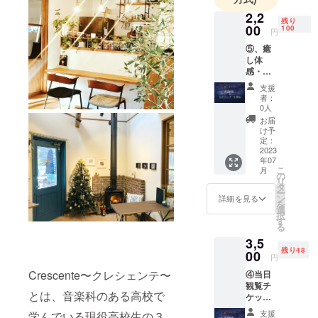
心掛けた芸
2,2
術やコン
残り
00
100
サートなど
円
をお届けす
⑤、癒
し体
ることを
感・当
モットーに
日観覧
支援
チケッ
したカフェ
者：
ト！ 当
0人
です。
日観覧
お届
チケッ
け予
ト（会
定：
場入口
2023
年07
にてお
こ
月
渡
の
リ
し）・
タ
ー
お礼
ン
詳細を見る
を
メッ
選
択
セージ
す
る
動画3分
3,5
（コン
残り48
サート8
00
円
月に
Crescente〜クレシェンテ〜
④当日
メール
観覧チ
にて配
とは、音楽科のある高校で
ケット
信URL
+全力で
をお渡
支援
学んでいる現役高校生の３