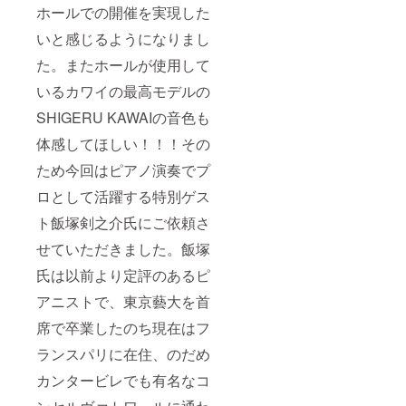
ホールでの開催を実現した
す） ＊
付チ
実施場
ケット
いと感じるようになりまし
所まで
のお渡
の交通
しは会
た。またホールが使用して
費や滞
場にて
在費は
行いま
いるカワイの最高モデルの
支援者
す。事
様がご
前に郵
SHIGERU KAWAIの音色も
負担く
送をご
ださ
体感してほしい！！！その
希望の
い。 ＊
場合は
ため今回はピアノ演奏でプ
お食事
その旨
つきコ
をご記
ロとして活躍する特別ゲス
ンサー
入くだ
トで
さ
ト飯塚剣之介氏にご依頼さ
す。
い。）
（メイ
せていただきました。飯塚
ンのお
料理＆
氏は以前より定評のあるピ
デザー
アニストで、東京藝大を首
ト＆ド
リンク
席で卒業したのち現在はフ
が含ま
れま
ランスパリに在住、のだめ
す。ア
ルコー
カンタービレでも有名なコ
ルの場
合は別