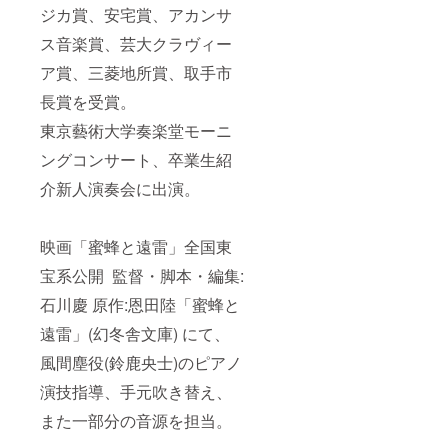
ジカ賞、安宅賞、アカンサ
ス音楽賞、芸大クラヴィー
ア賞、三菱地所賞、取手市
長賞を受賞。
東京藝術大学奏楽堂モーニ
ングコンサート、卒業生紹
介新人演奏会に出演。
映画「蜜蜂と遠雷」全国東
宝系公開 監督・脚本・編集:
石川慶 原作:恩田陸「蜜蜂と
遠雷」(幻冬舎文庫) にて、
風間塵役(鈴鹿央士)のピアノ
演技指導、手元吹き替え、
また一部分の音源を担当。