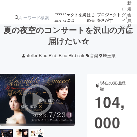
新
ロ
規
グ
会
プロジェクトを掲
はじ
プロジェクト
/
載するには
める
をさがす
イ
員
ン
登
夏の夜空のコンサートを沢山の方に
録
届けたい☆
人気のプロ
注目のリ
注目の新着プロ
募集終了が近いプ
もうすぐ公開
atelier Blue Bird_Blue Bird cafe
音楽
埼玉県
ジェクト
ターン
ジェクト
ロジェクト
されます
アート・写真
音楽
現在の支援総
額
104,
テクノロジー・ガジェット
ゲーム・サ
000
映像・映画
書籍・雑誌
ビジネス・起業
チャレンジ