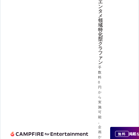
エ
ン
タ
メ
領
域
特
化
型
ク
ラ
フ
ァ
ン
手
数
料
0
円
か
ら
実
施
可
能
。
企
画
掲載
無料
か