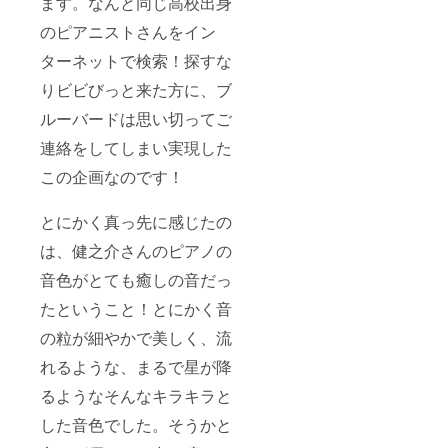
ます。なんと同じ高校出身
欄に、
お名
のピアニストさんをイン
前・ご
ターネットで検索！探すな
住所・
電話番
りビビびっと来た方に、ブ
号・
メール
ルーバードは思い切ってご
アドレ
スのご
連絡をしてしまい実現した
記入を
お願い
この企画なのです！
致しま
す。
とにかく真っ先に感じたの
は、健之介さんのピアノの
音色がとても癒しの音だっ
たということ！とにかく音
の粒が細やかで美しく、流
れるような、まるで星が降
るようなそんなキラキラと
した音色でした。そうかと