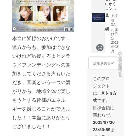
名前・
スのご
にかく
・動画
セージ
電話番
記入を
コン
はコン
で送信
号・
お願い
サート
サート
いたし
メール
致しま
支援
を全力
をダイ
ます。
アドレ
者：
す。そ
で応援
ジェス
＊確認
2人
スのご
の場合
した
ト版に
が取れ
記入を
お届
は別途
い！
編集し
ない場
け予
お願い
送料を
本当に皆様のおかげです！
30000
たもの
定：
合は
致しま
メール
円 ブ
2023
です。
メール
す。
にてお
遠方からも、参加はできな
年08
ルー
・収録
にてお
（メッ
知らせ
こ
月
バード
時間：
の
知らせ
セージ
いたし
いけれど応援するよとクラ
リ
カフェ
20分程
タ
いたし
カード
ます。
ー
店内に
度 ・提
ン
ます。
詳細を見る
付チ
ウドファンディングへの参
記載が
を
よる、
供方
選
（配信
ケット
ない場
択
凜奈の
法：視
す
加をしてくださる声もいた
日時が
のお渡
合は全
る
お食事
聴用の
決定し
このプロ
しは会
て会場
付きプ
だき、音楽という一つの繋
URLを
ました
場にて
入り口
ジェクト
レミア
CAMPF
らメー
行いま
にてお
がりから、地域全体で楽し
ムミニ
IREメッ
ルにて
は、
All-In方
す。事
渡し致
コン
セージ
送信い
前に郵
しま
もうとする皆様のエネル
式
です。
サート
で送信
たしま
送をご
す。
にご招
いたし
す。ア
目標金額に
希望の
ギーを感じることができま
待！！
ます。
カウン
場合は
関わらず、
・コン
＊確認
ト登
した！！本当にありがとう
その旨
サート
が取れ
録、別
2023/07/20
をご記
内容：
ございました！！
ない場
途費用
入くだ
23:59:59
ま
演奏時
合は
は発生
さ
間 35分
メール
いたし