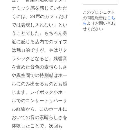
バード
本リ
アドレ
ナミック感を感じていただ
カフェ
ターン
スのご
このプロジェクト
店内 / 埼
の内容
記入を
くには、24席のカフェだけ
の問題報告は
こち
玉県さ
を無断
お願い
いたま
ら
よりお問い合わ
で転
致しま
では表現しきれない」とい
市大宮
載・公
す。
せください
区寿能
開する
うことでした。もちろん身
（メッ
町１−１
ことは
セージ
６−１１
近に感じる店内でのライブ
禁止で
カード
日時：
す。）
は郵送
は魅力的ですが、やはりク
未定
お申し
で、動
（コン
込みの
画は
ラシックとなると、残響音
サート
際は備
メール
の開催
考欄
にて
を含めた音色の素晴らしさ
有効期
に、お
URLを
限は
名前・
お送り
や異空間での特別感はホー
2023年
電話番
いたし
内とな
ルにのみ出せるものとも感
号・
ま
りま
メール
す。）
じます。レイボック小ホー
す。プ
アドレ
ロジェ
スのご
ルでのコンサートリハーサ
クト終
記入を
了後、
お願い
ル経験から、このホールに
メール
致しま
にて調
す。
おいての音の素晴らしさを
整させ
（メッ
ていた
セージ
体験したことで、次回も
だきま
カード