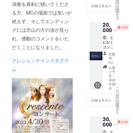
チケッ
タ
円、学
ー
演奏を真剣に聴いてくださ
とコン
ト(前列
ン
生(高校
詳細を見る
を
サート
３列、
選
生以下)
る方、MCの場面では笑いが
択
リハー
画像ピ
す
１名
る
サルダ
ンク箇
様：
絶えず、そしてエンディン
20,
イジェ
所参照)
1000
残り30
スト動
000
着席権
グには沢山の方の涙が見ら
円、 差
円
画 ・動
1名分
額1200
②、と
れ、感動のコメントをいた
画はコ
(先着順
円を返
にかく
ンサー
自由着
金致し
だくことになりました。
コン
トリ
席) お礼
ま
サート
ハーサ
メッ
す。）
支援
を全力
ルをダ
セージ
事前に
者：
クレシェンテインスタグラ
で応援
イジェ
動画3分
0人
郵送で
した
スト版
（コン
のお渡
お届
ム
い！
に編集
サート8
け予
しがご
20000
したも
定：
月に
希望の
円 お礼
2023
ので
メール
場合は
年08
メッ
す。 ・
にて配
備考欄
こ
月
セージ
収録時
の
信URL
に、郵
リ
カード
間：15
タ
をお渡
送希望
ー
付き当
分程度
ン
ししま
詳細を見る
と記載
を
日チ
・提供
選
す。）
し、お
択
ケット
方法：
す
お申し
名前・
る
とコン
視聴用
込みの
電話番
30,
サート
のURL
際は備
号・
残り18
ダイ
000
を
考欄
メール
円
ジェス
CAMPF
に、お
アドレ
①、と
ト動画
IREメッ