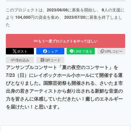
このプロジェクトは、
2023/06/06
に募集を開始し、
9
人の支援に
より
104,000
円の資金を集め、
2023/07/20
に募集を終了しまし
た
もう一度プロジェクトをやってほしい
ポスト
シェア
LINEで送る
URLコピー
埋め込み
QRコード
アンサンブルコンサート「夏の夜空のコンサート」を
7/23（日）にレイボックホール小ホールにて開催する運
びとなりました。国際芸術祭も開催される、さいたま市
出身の若きアーティストから創り出される新鮮な音楽の
力を皆さんに体感していただきたい！癒しのエネルギー
を届けたい！と思います。