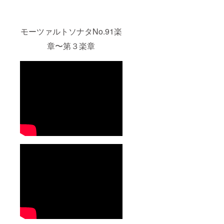
モーツァルトソナタNo.91楽
章〜第３楽章