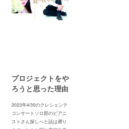
（例、
お申し
込み５
名様の
場合
は、開
催は1日
のみ、
５名様
参加と
なりま
す。）
＊この
コン
サート
のピア
プロジェクトをや
ニスト
は飯塚
ろうと思った理由
氏では
ござい
ませ
ん。ご
2023年4/30のクレシェンテ
了承く
ださ
コンサートソロ部のピアニ
い。 お
申し込
ストさん探しへと話は遡り
みの際
は備考