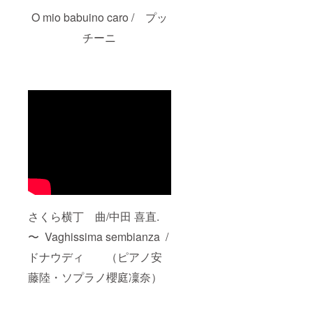
O mio babuino caro / プッ
チーニ
さくら横丁 曲/中田 喜直.
〜 Vaghissima sembianza /
ドナウディ （ピアノ安
藤陸・ソプラノ櫻庭凜奈）