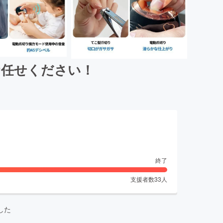
お任せください！
終了
支援者数
33
人
した