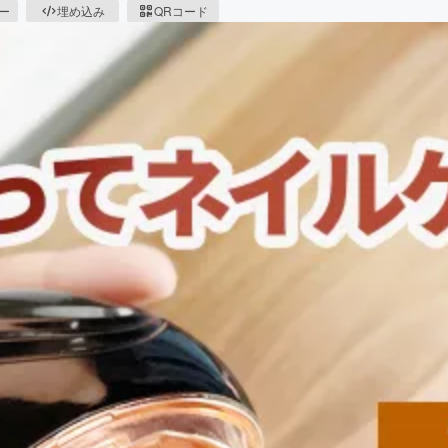
ピー
埋め込み
QRコード