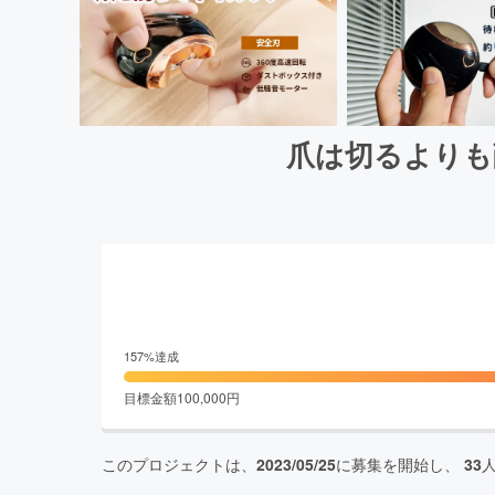
爪は切るよりも
157
%達成
目標金額
100,000
円
このプロジェクトは、
2023/05/25
に募集を開始し、
33