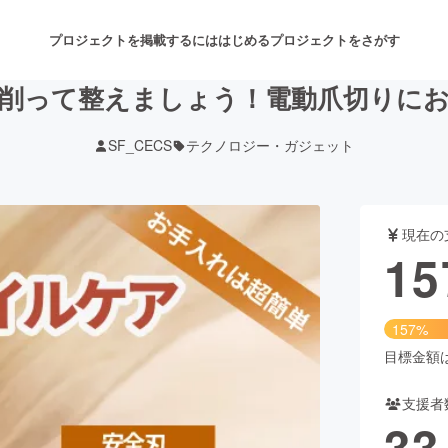
プロジェクトを掲載するには
はじめる
プロジェクトをさがす
削って整えましょう！電動爪切りに
SF_CECS
テクノロジー・ガジェット
注目のリターン
注目の新着プロジェクト
募集終了が近いプロジェクト
も
現在の
音楽
舞台・パフォーマンス
15
ゲーム・サービス開発
フード・飲食店
157%
書籍・雑誌出版
アニメ・漫画
目標金額は1
支援者
チャレンジ
ビューティー・ヘルスケ
33