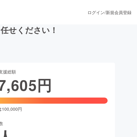
ログイン
/
新規会員登録
お任せください！
うすぐ公開されます
支援総額
プロダクト
7,605
円
ファッション
スポーツ
00,000円
数
ア
ソーシャルグッド
人