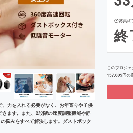
募集終
CAMPFIRE for Social Good
CAMPFIRE Creation
終
CAMPFIREふるさと納税
machi-ya
コミュニティ
このプロジェ
157,605
円の
で、力を入れる必要がなく、お年寄りや子供
できます。また、2段階の速度調整機能や静
りの悩みをすべて解決します。ダストボック