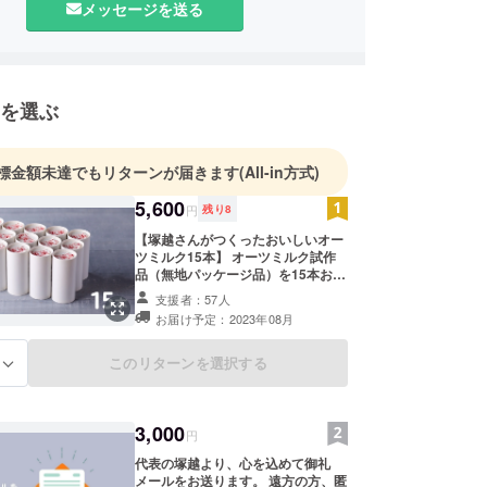
メッセージを送る
を選ぶ
標金額未達でもリターンが届きます
(All-in方式)
5,600
円
残り
8
【塚越さんがつくったおいしいオー
ツミルク15本】 オーツミルク試作
品（無地パッケージ品）を15本お届
けします。 【商品情報】 ・内容
支援者：57人
量：195g/本 ・数量：15本 ・サイズ
お届け予定：2023年08月
（1本）：直径53mm×高さ112mm
・保存方法：常温 ・賞味期限：
2024年2月末日 ※本製品で使用して
このリターンを選択する
る
いるオーツ麦は、小麦、大豆、そば
と同一の収穫設備などを使用してい
ます。 ※開封前に軽く振ってからお
3,000
飲み頂くことを推奨しております。
円
※原材料及び添加物等の食品表示は
代表の塚越より、心を込めて御礼
お届け商品のラベルに表記されま
メールをお送ります。 遠方の方、匿
す。商品開封前には必ずお届けのリ