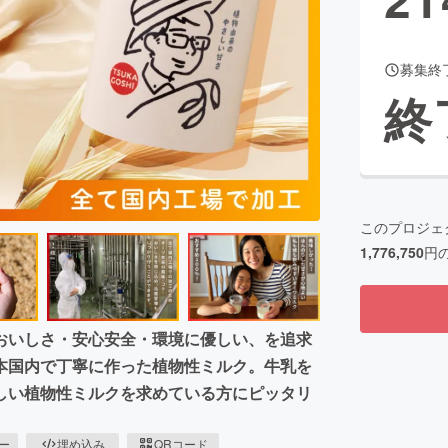
募集終
CAMPFIRE for Social Good
CAMPFIRE Creation
終
CAMPFIREふるさと納税
machi-ya
コミュニティ
このプロジェ
1,776,750
円
おいしさ・安心安全・環境に優しい、を追求
本国内で丁寧に作った植物性ミルク。牛乳を
しい植物性ミルクを求めている方にピッタリ
ピー
埋め込み
QRコード