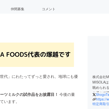
仲間募集
コメント
世代」にわたってずっと愛され、地球にも優
株式会社M
MISOL
眺められ
を通じて
オーツミルクの試作品をお披露目！
今後の量
ShogoTs
https://
ています。
特定商取