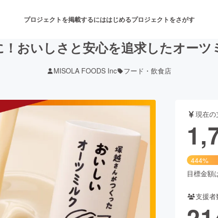
プロジェクトを掲載するには
はじめる
プロジェクトをさがす
に！おいしさと安心を追求したオーツ
MISOLA FOODS Inc
フード・飲食店
注目のリターン
注目の新着プロジェクト
募集終了が近いプロジェクト
も
現在の
音楽
舞台・パフォーマンス
1,
ゲーム・サービス開発
フード・飲食店
444%
書籍・雑誌出版
アニメ・漫画
目標金額は4
支援者
チャレンジ
ビューティー・ヘルスケ
21