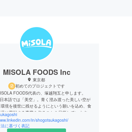
MISOLA FOODS Inc
東京都
初めてのプロジェクトです
ISOLA FOODS代表の、塚越翔五と申します。
Aは日本語では「美空」。青く澄み渡った美しい空が
る環境を後世に残せるようにという願いを込め、食
環境に貢献する事業を作ることを目指しています。
ukagoshi
www.linkedin.com/in/shogotsukagoshi/
引法に基づく表記