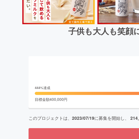
子供も大人も笑顔
444
%達成
目標金額
400,000
円
このプロジェクトは、
2023/07/19
に募集を開始し、
214