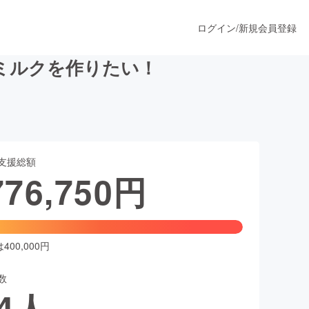
ログイン
/
新規会員登録
ミルクを作りたい！
うすぐ公開されます
支援総額
プロダクト
776,750
円
ファッション
スポーツ
00,000円
数
ア
ソーシャルグッド
4
人