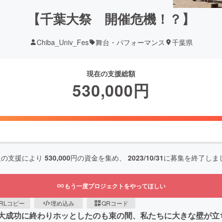
【千葉大祭 開催危機！？】
Chiba_Univ_Fes
舞台・パフォーマンス
千葉県
現在の支援総額
530,000
円
人の支援により
530,000
円の資金を集め、
2023/10/31
に募集を終了しま
もう一度プロジェクトをやってほしい
RLコピー
埋め込み
QRコード
祭。大成功に終わりホッとしたのも束の間、私たちに大きな壁が