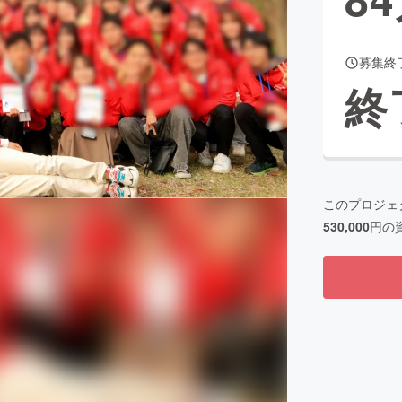
募集終
CAMPFIRE for Social Good
CAMPFIRE Creation
終
CAMPFIREふるさと納税
machi-ya
コミュニティ
このプロジェ
530,000
円の