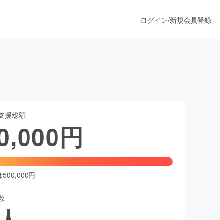
ログイン
/
新規会員登録
うすぐ公開されます
支援総額
プロダクト
0,000
円
ファッション
スポーツ
00,000円
数
ア
ソーシャルグッド
人