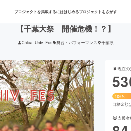
プロジェクトを掲載するには
はじめる
プロジェクトをさがす
【千葉大祭 開催危機！？】
Chiba_Univ_Fes
舞台・パフォーマンス
千葉県
注目のリターン
注目の新着プロジェクト
募集終了が近いプロジェクト
も
現在の
音楽
舞台・パフォーマンス
53
ゲーム・サービス開発
フード・飲食店
106%
書籍・雑誌出版
アニメ・漫画
目標金額は5
支援者
チャレンジ
ビューティー・ヘルスケ
84