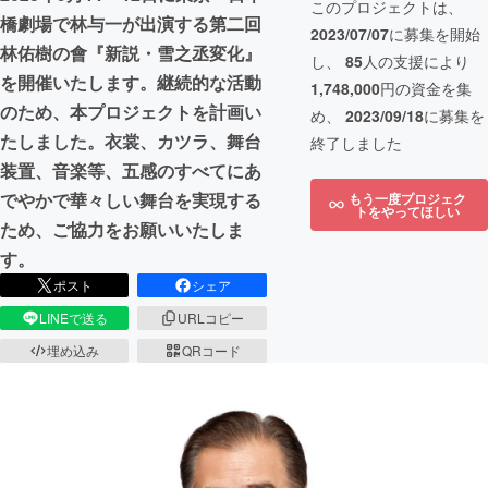
このプロジェクトは、
橋劇場で林与一が出演する第二回
2023/07/07
に募集を開始
林佑樹の會『新説・雪之丞変化』
し、
85
人の支援により
を開催いたします。継続的な活動
1,748,000
円の資金を集
のため、本プロジェクトを計画い
め、
2023/09/18
に募集を
たしました。衣裳、カツラ、舞台
終了しました
装置、音楽等、五感のすべてにあ
でやかで華々しい舞台を実現する
もう一度プロジェク
トをやってほしい
ため、ご協力をお願いいたしま
す。
ポスト
シェア
LINEで送る
URLコピー
埋め込み
QRコード