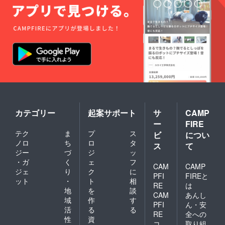
カテゴリー
起案サポート
サ
CAMP
ー
FIRE
テク
ま
プ
ス
ビ
につい
ノロ
ち
ロ
タ
ス
て
ジー
づ
ジ
ッ
・ガ
く
ェ
フ
CAM
CAMP
ジェ
り
ク
に
PFI
FIREと
ット
・
ト
相
RE
は
地
を
談
CAM
あんし
域
作
す
PFI
ん・安
活
る
る
RE
全への
性
資
コ
取り組