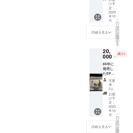
題歌用
け予
にレ
定：
コー
2023
年10
ディン
こ
月
グしま
の
リ
した
タ
ー
が、映
ン
詳細を見る
を
画は幻
選
択
になっ
す
る
てしま
20,
いまし
残り1
た。約
000
円
18セン
86年に
チ18セ
発売し
ンチ。
たEPで
サイン
す。作
を入れ
支援
曲は
まし
者：
『浪花
た。
0人
恋しぐ
『新
お届
れ』の
説・雪
け予
岡千秋
之丞変
定：
先生。
2023
化』の
年10
良い曲
パンフ
こ
月
です
レット
の
リ
よ。約
と手拭
タ
ー
18セン
い付
ン
詳細を見る
を
チ18セ
き。
選