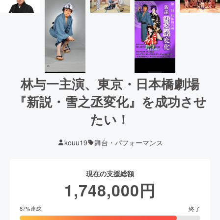
林与一主演、東京・日本橋劇場
『新説・雪之丞変化』を成功させ
たい！
kouu19
舞台・パフォーマンス
現在の支援総額
1,748,000
円
終了
87
%達成