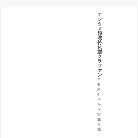
エ
ン
タ
メ
領
域
特
化
型
ク
ラ
フ
ァ
ン
手
数
料
0
円
か
ら
実
施
可
能
。