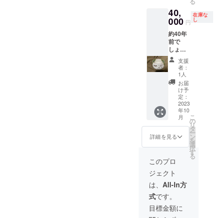
る
ていた
40,
だける
在庫な
000
と差し
し
円
支えご
約40年
ざいま
前で
せん。
しょう
サイン
か、
入り
支援
私、林
『新
者：
与一が
説 雪
1人
監修、
之丞変
お届
デザイ
化』パ
け予
ンした
定：
ンフ
加藤忠
2023
レット
年10
作 織部
と手拭
こ
月
茶碗で
の
付き。
リ
す。未
タ
ー
使用で
ン
詳細を見る
を
す。サ
選
択
イズ 直
す
る
径１２
このプロ
ｃｍ 高
ジェクト
さ７ｃ
ｍ。 共
は、
All-In方
木箱に
式
です。
私の箱
書きと
目標金額に
押印が