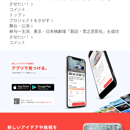
させたい！
>
コメント
トップ
>
プロジェクトをさがす
>
舞台・公演
>
林与一主演、東京・日本橋劇場『新説・雪之丞変化』を成功
させたい！
>
コメント