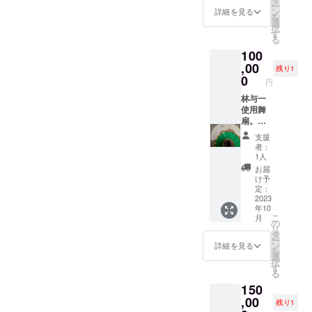
タ
ー
き。
約9.5セ
ン
詳細を見る
を
ンチ。
選
択
ほぼ未
す
る
使用の
100
まま保
管して
,00
残り1
おりま
0
円
した。
ご希望
林与一
でサイ
使用舞
ンもお
扇。林
入れ致
流宗家
支援
しま
として
者：
す。サ
林与一
1人
イン入
が所有
お届
りパン
する日
け予
フレッ
本舞踊
定：
ト、手
用の舞
2023
年10
拭付
扇で
こ
月
き。
す。舞
の
リ
台で実
タ
ー
際に使
ン
詳細を見る
を
用致し
選
択
まし
す
る
た。白
150
い扇2本
です。
,00
残り1
白の