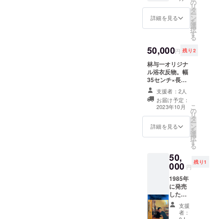
稽古用
す。サ
の
リ
の短刀
インを
タ
ー
です。
入れま
ン
詳細を見る
を
長さ約
した。
選
択
20セン
サイン
す
る
チ、幅
入り
約3セン
50,000
『新
円
残り2
チ。ご
説・雪
希望の
林与一オリジナ
之丞変
方には
ル浴衣反物。幅
化』の
サイン
35センチ×長さ
パンフ
をお入
12メートル。7
レット
支援者：2人
れ致し
月19日以降で見
と手拭
お届け予定：
ます。
本写真をアップ
い付
こ
2023年10月
手拭
の
致します。サイ
き。
リ
い、サ
タ
ン入りパンフ
ー
イン入
ン
レット、手拭付
詳細を見る
を
りプロ
選
き。
択
グラム
す
る
付き。
50,
よろし
残り1
000
くお願
円
い致し
1985年
ます。
に発売
した私
の
支援
ファー
者：
ストア
0人