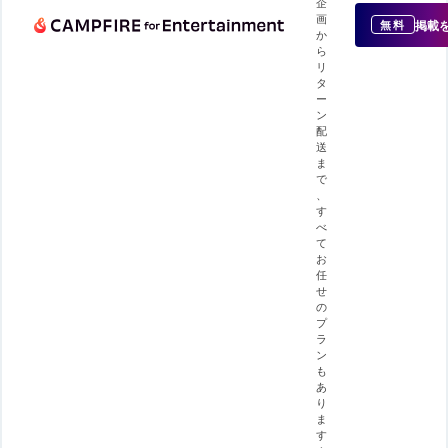
企
画
掲載
無料
か
ら
リ
タ
ー
ン
配
送
ま
で
、
す
べ
て
お
任
せ
の
プ
ラ
ン
も
あ
り
ま
す