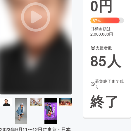
0
円
まちづくり・地域活性化
87%
目標金額は
CAMPFIRE for Social Good
CAMPFIRE Creation
2,000,000円
CAMPFIREふるさと納税
machi-ya
コミュニティ
支援者数
85
人
募集終了まで残
り
終了
2023年9月11〜12日に東京・日本