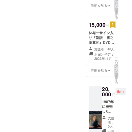
タ
ー
之丞変
ン
詳細を見る
を
化』の
選
択
闇太郎
す
る
扮装写
真付
15,000
円
き。色
林与一サイン入
紙の色
り『新説 雪之
柄は変
丞変化』DVD。
わる場
今公演を収録し
合があ
支援者：40人
た特製DVDで
りま
お届け予定：
す。約2時間30
す。約
こ
2023年11月
の
分を予定。サイ
24セン
リ
タ
ン入りパンフ
チ約27
ー
ン
レット、手拭付
セン
詳細を見る
を
選
き。
チ。サ
択
す
イン入
る
りパン
20,
フレッ
残り1
000
ト、手
円
拭付
1987年
き。
に発売
した
EP、見
支援
本盤で
者：
す。映
0人
画の主
お届