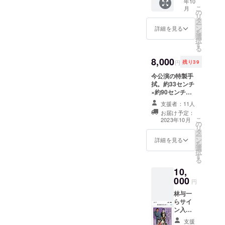
年10
説 雪
こ
月
之丞変
の
リ
化』の
タ
ー
A4サイ
ン
詳細を見る
を
ズの公
選
択
演パン
す
る
フレッ
トに、
8,000
円
残り39
林与一
ら出演
今公演の特製手
者の実
拭。約33センチ
筆サイ
×約90センチ。
ンを入
林与一ら主要出
支援者：11人
れたも
演者の家紋やサ
お届け予定：
ので
インが1枚1枚刷
こ
2023年10月
す。参
の
り上げられてい
リ
考画像
タ
ます。デザイン
ー
は昨年
ン
写真は決まり次
詳細を見る
を
度に実
選
第アップ致しま
択
施した
す
す。サイン入り
る
第一回
パンフレット付
10,
目のも
き。
000
ので
円
す。第
林与一
一回目
らサイ
のもの
ン入り
をご希
B2サイ
望の方
支援