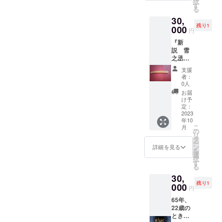
択
ンチ。
す
る
サイン
30,
を入れ
残り1
まし
000
円
た。
『新
『新
説 雪
説・雪
之丞変
之丞変
化』の
化』の
支援
稽古で
サイン
者：
使用す
入りパ
0人
る林与
ンフ
お届
一演じ
レット
け予
る闇太
と手拭
定：
郎が手
2023
い付
年10
にする
き。
こ
月
稽古用
の
リ
の短刀
タ
ー
です。
ン
詳細を見る
を
長さ約
選
択
20セン
す
る
チ、幅
30,
約3セン
残り1
チ。ご
000
円
希望の
65年、
方には
22歳の
サイン
ときに
をお入