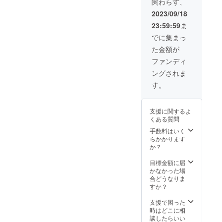
関わらず、
ありま
す。よ
2023/09/18
ろしく
23:59:59
ま
お願い
致しま
でに集まっ
す。
た金額が
ファンディ
ングされま
す。
支援に関するよ
くある質問
手数料はいく
らかかります
か？
目標金額に届
かなかった場
合どうなりま
すか？
支援で困った
時はどこに相
談したらいい