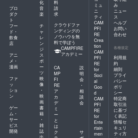
化
料
ミュ
み
プロ
音
請
ニ
ニュー
ダク
楽
求
ティ
ス
ト
CAM
ヘルプ
クラウドファ
フー
チ
PFI
お問い
ンディングの
ド・
ャ
RE
合わせ
ノウハウを無
飲食
レ
Crea
料で学ぼう
店
ン
tion
各種規定
CAMPFIRE
ジ
CAM
アカデミー
アニ
ス
利用規
PFI
メ・
ポ
約
RE
漫画
ー
CA
説
細則
for
ツ
MP
明
プライ
Soci
ファ
映
FI
会
バシー
al
ッ
像
RE
・
ポリ
Goo
ショ
・
ア
相
シー
d
ン
映
カ
談
特定商
CAM
画
デ
会
取引法
PFI
ゲー
書
ミ
に基づ
RE
ム・
籍
ー
く表記
for
サー
・
と
情報セ
Ente
ビス
雑
は
キュリ
rtain
開発
誌
ク
サ
ティ方
men
出
ラ
ポ