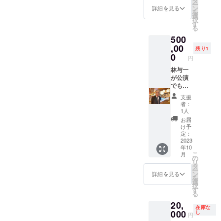
タ
ー
サイン
は帯の
ン
詳細を見る
を
入りパ
みにな
選
択
ンフ
りま
す
る
レッ
す）。
500
ト、手
サイズ
拭付
は幅50
,00
残り1
き。
センチ×
0
円
長さ4
メート
林与一
ル。女
が公演
性の方
でも食
でもお
事でも
支援
締めい
あなた
者：
ただけ
のご希
1人
ます。
望のと
お届
浴衣の
ころ
け予
お写真
（国内
定：
は7月19
希望）
2023
年10
日以降
へお伺
こ
月
にアッ
いし、
の
リ
プ致し
約2時間
タ
ー
ます。
ご一緒
ン
詳細を見る
を
サイン
させて
選
択
入りパ
いただ
す
る
ンフ
きます
20,
レッ
（林与
在庫な
ト、手
一と付
000
し
円
拭付
き人の