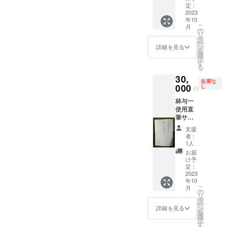
獄』ポ
き。
定：
ス
2023
年10
ター。
こ
月
B2サイ
の
リ
ズ
タ
ー
（72.8
ン
詳細を見る
を
センチ
選
択
51.5セ
す
る
ン
30,
チ）。
在庫な
昭和48
000
し
円
年9月公
林与一
開時の
使用直
オリジ
筆サイ
ナルポ
ン入り
スター
支援
『新
です。
者：
説 雪
50年前
1人
之丞変
のもの
お届
化』稽
なの
け予
古台
で、ポ
定：
本。サ
2023
スター
年10
イン入
の天地
こ
月
りパン
に少々
の
リ
フレッ
破れが
タ
ー
ト、手
ござい
ン
詳細を見る
を
拭付
ます。
選
択
き。
額装し
す