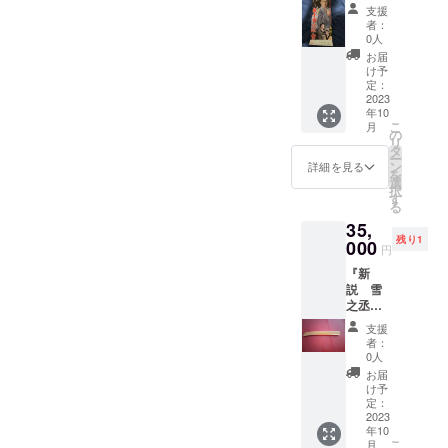
主演し
れ致し
支援
た映画
ます。
者：
『鼠小
手拭
0人
僧次郎
い、サ
お届
吉』の
イン入
け予
宣伝用
りプロ
定：
縦長ポ
2023
グラム
年10
スター
付き。
こ
月
です。
よろし
の
リ
実際に
くお願
タ
ー
壁に画
い致し
ン
詳細を見る
を
鋲で
ます。
選
択
貼って
す
る
いたの
35,
で四す
残り1
みに穴
000
円
と小さ
『新
な破れ
説 雪
があり
之丞変
ます。
化』の
約1メー
支援
稽古で
トル約
者：
使用す
50セン
0人
る林与
チくら
お届
一演じ
いで
け予
る闇太
す。57
定：
郎が手
2023
年前の
年10
にする
もので
こ
月