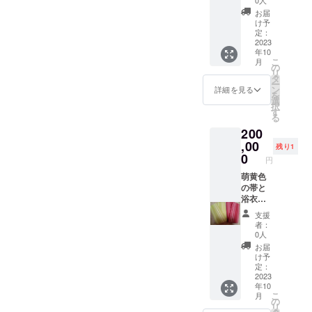
の稽古
お届
で使用
け予
した浴
定：
衣、帯
2023
年10
セット
こ
月
（写真
の
リ
は帯の
タ
ー
みにな
ン
詳細を見る
を
りま
選
択
す）。
す
る
サイズ
200
は幅50
センチ×
,00
残り1
長さ4
0
円
メート
ル。女
萌黄色
性の方
の帯と
でもお
浴衣
締めい
セッ
支援
ただけ
ト。林
者：
ます。
与一が
0人
浴衣の
本公演
お届
お写真
の稽古
け予
は7月19
で使用
定：
日以降
した浴
2023
年10
にアッ
衣、帯
こ
月
プ致し
セット
の
リ
ます。
（写真