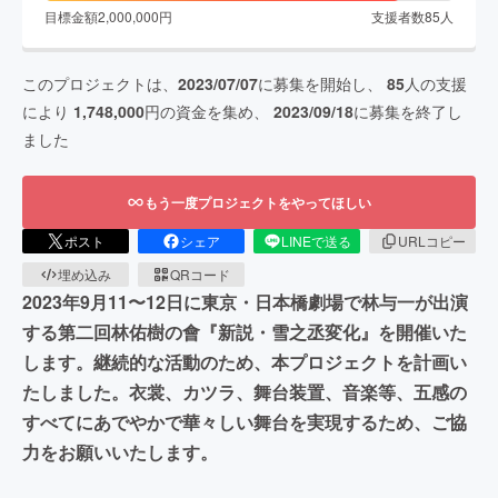
目標金額
2,000,000
円
支援者数
85
人
このプロジェクトは、
2023/07/07
に募集を開始し、
85
人の支援
により
1,748,000
円の資金を集め、
2023/09/18
に募集を終了し
ました
もう一度プロジェクトをやってほしい
ポスト
シェア
LINEで送る
URLコピー
埋め込み
QRコード
2023年9月11〜12日に東京・日本橋劇場で林与一が出演
する第二回林佑樹の會『新説・雪之丞変化』を開催いた
します。継続的な活動のため、本プロジェクトを計画い
たしました。衣裳、カツラ、舞台装置、音楽等、五感の
すべてにあでやかで華々しい舞台を実現するため、ご協
力をお願いいたします。