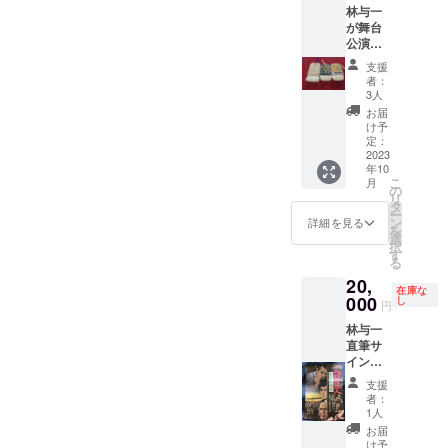
林与一
き。
交通
が舞台
費、並
公演で
びに食
使用し
事代等
支援
た化粧
はご負
者：
刷毛。
担下さ
3人
縦約7セ
い）。
お届
ンチ×幅
講演や
け予
4セン
舞踊披
定：
チ。先
2023
露な
年10
着順で
ど、ご
こ
月
写真か
希望を
の
リ
らご希
お聞か
タ
ー
望の物
せ下さ
ン
詳細を見る
を
をご指
い。よ
選
択
定下さ
ろしく
す
る
い。ご
お願い
20,
希望で
致しま
在庫な
サイン
000
す。
し
円
もお入
林与一
れ致し
直筆サ
ます。
イン入
サイン
り映画
入りパ
支援
『必殺
ンフ
者：
仕事
レッ
1人
人 梅
ト、手
お届
安蟻地
拭付
け予