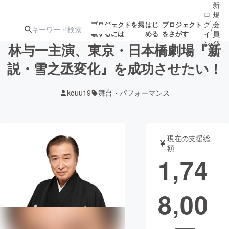
新
ロ
規
グ
会
プロジェクトを掲
はじ
プロジェクト
/
載するには
める
をさがす
イ
員
ン
登
林与一主演、東京・日本橋劇場『新
録
説・雪之丞変化』を成功させたい！
人気のプロ
注目のリ
注目の新着プロ
募集終了が近いプ
もうすぐ公開
kouu19
舞台・パフォーマンス
ジェクト
ターン
ジェクト
ロジェクト
されます
アート・写真
音楽
現在の支援総
額
1,74
テクノロジー・ガジェット
ゲーム・サ
8,00
映像・映画
書籍・雑誌
ビジネス・起業
チャレンジ