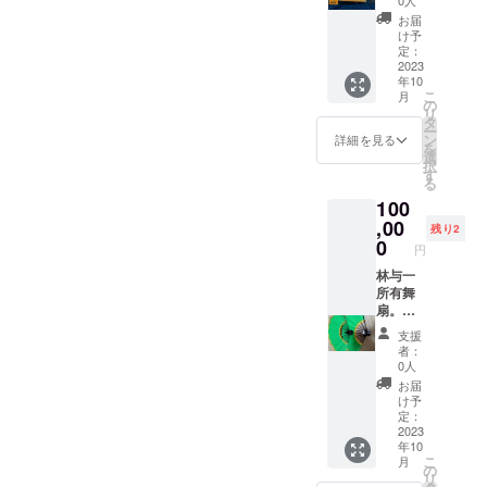
ルバム
お届
です。
け予
帯つ
定：
き。今
2023
年10
となっ
こ
月
ては超
の
リ
貴重な
タ
ー
レコー
ン
詳細を見る
を
ドで
選
択
す。
す
る
LP、約
100
31セン
チ31セ
,00
残り2
ンチ。
0
円
サイン
を入れ
林与一
まし
所有舞
た。
扇。林
『新
流宗家
支援
説・雪
として
者：
之丞変
林与一
0人
化』の
が所有
お届
サイン
する日
け予
入りパ
本舞踊
定：
ンフ
用の舞
2023
年10
レット
扇で
こ
月
と手拭
す。サ
の
リ
い付
イズは