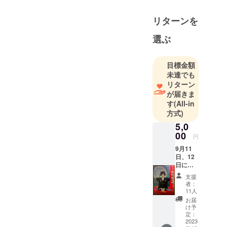
リターンを
選ぶ
目標金額
未達でも
リターン
が届きま
す
(All-in
方式)
5,0
00
円
9月11
日、12
日に日
本橋劇
支援
場で実
者：
施する
11人
第二回
お届
林佑樹
け予
の會
定：
『新
2023