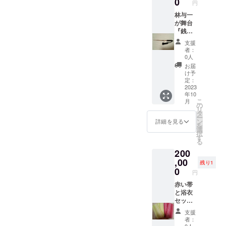
0
円
み。サ
イズは
林与一
約9.5セ
が舞台
ンチ。
『銭形
ご希望
平次』
支援
でサイ
のため
者：
ンもお
に特別
0人
入れ致
にあつ
お届
しま
らえ、
け予
す。サ
使用し
定：
イン入
た角型
2023
年10
りパン
十手。
こ
月
フレッ
長さ約
の
リ
ト、手
30セン
タ
ー
拭付
チ。箱
ン
詳細を見る
を
き。
入り。
選
択
特製手
す
る
拭いと
200
サイン
入りパ
,00
残り1
ンフ
0
円
レット
付き。
赤い帯
と浴衣
セッ
ト。林
支援
与一が
者：
本公演
0人