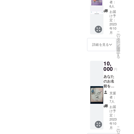
ズポス
はその
者：
ター、
旨お知
6人
サイン
らせ下
お届
入りパ
さい。
け予
ンフ
定：
レッ
2023
年10
ト、手
こ
月
拭付
の
リ
き。
タ
ー
ン
詳細を見る
を
選
択
す
る
10,
000
円
あなた
のお名
前を入
れて林
支援
与一が
者：
直筆サ
7人
インを
お届
色紙に
け予
お書き
定：
しま
2023
年10
す。
こ
月
『新
の
リ
説 雪