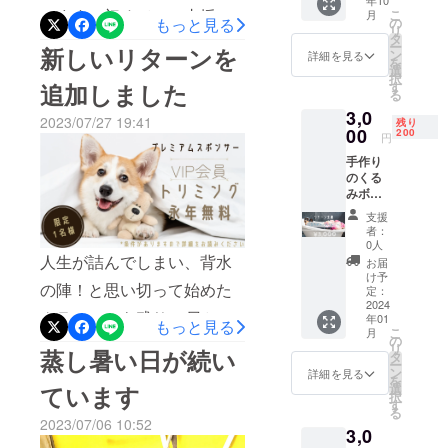
年10
ます。
います。初めてのご支援に
こ
月
(支援金
して還ってきたんだと思い
の
もっと見る
リ
の多く
タ
とても感動しております。
ー
ます。私だって、人に頼ら
新しいリターンを
を開業
ン
詳細を見る
を
資金の
資金を集めることは容易な
選
ずに自分の力でなんとかで
択
為に使
す
追加しました
る
ことではないと自負してお
用でき
きる人生にしたかった。今
3,0
ます。)
2023/07/27 19:41
残り
りますが、こうして皆様に
プロ
は「誰かに頼ったってい
00
200
円
ジェク
見ていただき実際にご支援
い」と思えるようになった
手作り
ト終了
のくる
後に感
してくださる方がいると思
し、その分、他の人たちに
みボタ
謝の
ン犬
うと、とても心強く感じて
メッ
も優しくなれていると思い
支援
チャー
セージ
者：
います。これからの活動へ
ム をお
をメー
ます。クラファンをやって
0人
届けし
ルにて
人生が詰んでしまい、背水
お届
の励みになりました。クラ
みて少し世界が広がりまし
ます。
お送り
け予
の陣！と思い切って始めた
活動に
させて
定：
ウドファンディングととも
た。このファンディングが
共感し
2024
頂きま
クラファンも残り35日とな
年01
て頂
に、サロン開業へたゆまず
す。 あ
もっと見る
達成できなくても開業に向
こ
月
き、ご
たたか
の
りました。簡単にサクセス
リ
邁進していきたいと思いま
蒸し暑い日が続い
支援い
い応援
けて、牛歩ではありますが
タ
ー
ただけ
をよろ
できるとは思っていませ
ン
詳細を見る
す！8月31日までの期間、引
を
出来ることからコツコツ進
る方向
しくお
ています
選
択
ん。正直、一か八かでやっ
けのリ
願いい
す
き続き応援をよろしくお願
んで行きます。ご支援をい
る
ターン
たしま
2023/07/06 10:52
てみた支援プロジェクトで
3,0
になり
いいたします。
す。
ただけたこと、これからの