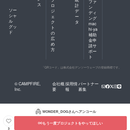
ファ
を活か
ス
ロ
計
し、
ン
ソー
ジ
デ
個々の
ディ
シャ
ワン
ェ
ー
ング
ちゃん
ル
ク
タ
mac
に合わ
グッ
ト
hi-ya
せた負
ド
の
荷の少
補助
広
ないお
金申
手入れ
め
請サ
のでき
方
ポー
るサロ
ト
ンを目
指して
いま
「QRコード」は株式会社デンソーウェーブの登録商標です。
す。 あ
たたか
なご支
© CAMPFIRE,
会社概
採用情
パートナー
援をよ
Inc.
要
報
募集
ろしく
お願い
いたし
ます。
WONDER_DOG
さんへアンコール
もう一度プロジェクトをやってほしい
3