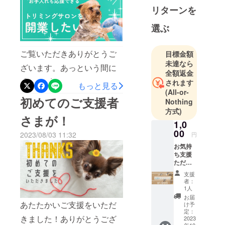
と思います！もしかしたら
リターンを
リベンジの可能性(？)もある
選ぶ
かもしれませんが、その時
はまた生温かい目で見て
ご覧いただきありがとうご
目標金額
やってください♪本当にあり
未達なら
ざいます。あっという間に
がとうございました‼︎
全額返金
残りわずかとなってしまい
されます
もっと見る
(All-or-
ました。もっと上手に企画
初めてのご支援者
Nothing
を進められたら良かったの
方式)
さまが！
ですが、要領が悪くて思う
1,0
00
2023/08/03 11:32
円
ようにはいきませんね。辛
お気持
辣な言葉をいただくことも
ち支援
ただた
ありました。"自活でなんと
だ応援
支援
してい
か成し遂げる"若い頃は私も
者：
ただけ
1人
そう思っていましたよ。昔
る方向
お届
けのリ
あたたかいご支援をいただ
け予
の自分が思っていたこと
ターン
定：
きました！ありがとうござ
になり
2023
が、そのままブーメランと