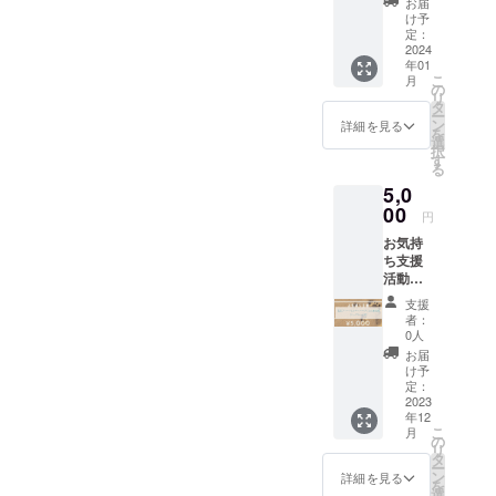
ひとつ
お届
いたします‼︎
くださいね▽•̀.̫•́▽引き続き
す。 オ
として
ひとつ
け予
リジナ
お名前
定：
違いま
応援よろしくお願いいたし
ルロゴ
2024
を記載
す。
年01
をプリ
させて
プード
ます。
こ
月
ントし
いただ
の
ル風・
リ
たラン
きま
タ
シー
ー
チサイ
す。
ン
ズー
詳細を見る
を
ズの
ペット
選
風・ビ
択
トート
ネー
す
ション
る
バッグ
ム・
風な
5,0
をお届
ニック
ど、犬
けしま
00
ネーム
種カ
円
す。 消
可。 HP
ラーラ
お気持
費税・
の開設
ンダム
ち支援
送料込
は2023
です(お
活動に
のお値
年10月
選びい
共感し
段で
を予定
ただけ
支援
て頂
す。 こ
してお
ませ
者：
き、資
の活動
りま
0人
ん)。 消
金面か
に共感
す。 ▼
費税・
お届
らご支
して頂
備考欄
け予
送料込
援いた
き、ご
定：
に記載
みの価
だける
2023
支援い
したい
格で
年12
方向け
ただけ
お名前
す。 あ
こ
月
のリ
る方向
の
をご入
たたか
リ
ターン
けのリ
タ
力くだ
なご支
ー
になり
ターン
ン
さい。
詳細を見る
援をよ
を
ます。
になり
選
あたた