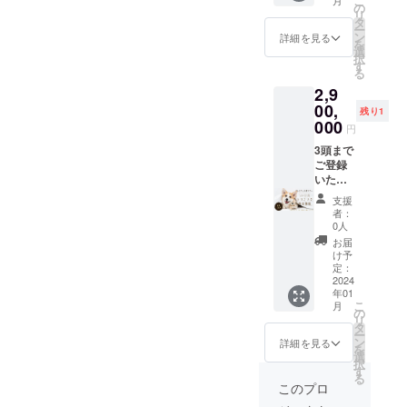
こ
月
な応援
ること
紹介記
へ
の
リ
をお願
が多い
事の掲
【ゴー
タ
ー
いいた
ので、
載 ハッ
ルドス
ン
詳細を見る
を
しま
宣伝に
シュタ
ポン
選
択
す。
効果的
グ付き
サー特
す
る
かと思
(1回) ・
典】 ・
2,9
いま
オリジ
バナー
す。 ▼
ナルT
リンク
00,
残り1
紹介し
シャツ
をホー
000
円
たい内
へのロ
ムペー
容や名
ゴの記
ジに貼
3頭まで
前など
載 開業
り付け
ご登録
を備考
後はワ
(掲載よ
いただ
欄にご
ンちゃ
り1年
けま
支援
記入く
んの写
間) ・
す！
者：
ださい
真を毎
SNSで
【トリ
0人
※こちら
日ブロ
のご紹
ミング
お届
での判
グに
介記事
無料会
け予
断にな
アップ
の掲載
員券】
定：
ります
してい
ハッ
カット
2024
年01
が、不
く予定
シュタ
コース
こ
月
適切な
です。
グ付き
or シャ
の
リ
内容の
飼い主
(1回) ・
ンプー
タ
ー
リン
さんも
オリジ
コース
ン
詳細を見る
を
ク・お
ご覧に
ナルT
or部分
選
択
名前の
なるこ
シャツ
美容 ①
す
る
掲載は
とが多
へのロ
小型
このプロ
できま
いの
ゴの記
~30kg