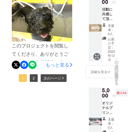
ます。
00
した(投げやりという意味で
円
支援金
励みになります!!このプロ
活動に
の多く
はなく、全力投球はしてい
共感し
ジェクトはAll-or-Nothing方
を開業
て頂
るつもりです)。しかし実際
の為に
式ですので、目標金額に達
き、資
使用で
支援
に始めてみたら、より具体
金面か
きま
者：
成しない場合はキャンセル
らご支
す。 後
0人
的にビションが見えてき
援いた
ろにゴ
となり返金されます。残り
お届
だける
ムが付
け予
て、自分の気持ちが前向き
このプロジェクトを閲覧し
方向け
時間迫ってきましたが、ブ
いてい
定：
のリ
2023
になれているので不思議な
るの
てくださり、ありがとうご
ザービーター支援も引き続
年12
ターン
で、お
こ
月
ものですね。このプロジェ
になり
ざいます！水分補給と冷房
散歩
の
きお待ちしておりますU^ェ
もっと見る
リ
ます。
バッグ
タ
クトがどのような結果でも
ー
と休憩をほどよく入れて暑
支援金
やリー
ン
^U
詳細を見る
を
の多く
ド・首
選
サロン開業への気持ちを持
さを乗り越えましょう〜。
1
2
次のページ
択
を開業
輪につ
す
る
の為に
ち続けられると思います。
ける飾
ワンちゃんは人間ほど汗を
5,0
使用で
りとし
さて、新しいリターンを追
残り50
きま
かけず、体温調節が難しい
00
てお使
円
す。 プ
いいた
加しました。諸条件があり
のでお散歩は涼しい時間に⭐︎
オリジ
ロジェ
だけま
ナルプ
クト終
す。 全
ますが、ご登録の3頭までト
お留守番の時は必ずクー
リント
了後に
て手作
お散歩
ホーム
リミング永年無料です。引
りのた
ラーを！実際の室温が22〜
支援
トート
ページ
め、表
者：
き続き応援よろしくお願い
をお届
にご協
25℃になるように設定して
情など
0人
けしま
力者様