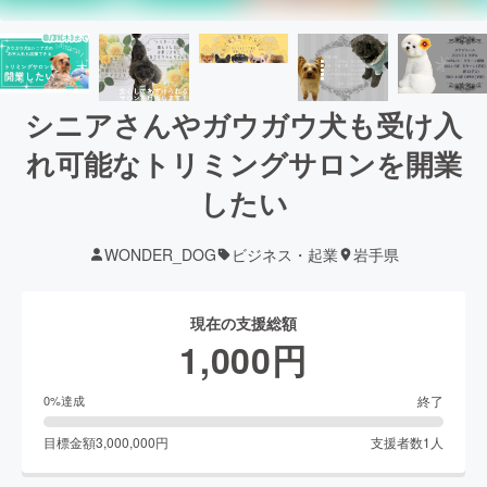
シニアさんやガウガウ犬も受け入
れ可能なトリミングサロンを開業
したい
WONDER_DOG
ビジネス・起業
岩手県
現在の支援総額
1,000
円
終了
0
%達成
目標金額
3,000,000
円
支援者数
1
人