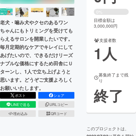
まちづくり・地域活性化
0%
目標金額は
老犬・噛み犬やクセのあるワン
3,000,000円
ちゃんにもトリミングを受けても
CAMPFIRE for Social Good
CAMPFIRE Creation
らえるサロンを開業したいです。
CAMPFIREふるさと納税
machi-ya
コミュニティ
支援者数
1
人
毎月定期的なケアでキレイにして
あげたいので、できるだけリーズ
ナブルな価格にするため田舎にＵ
ターンし、1人で立ち上げようと
募集終了まで残
思います。どうぞご支援よろしく
り
お願いいたします。
終了
ポスト
シェア
LINEで送る
URLコピー
埋め込み
QRコード
このプロジェクトは、