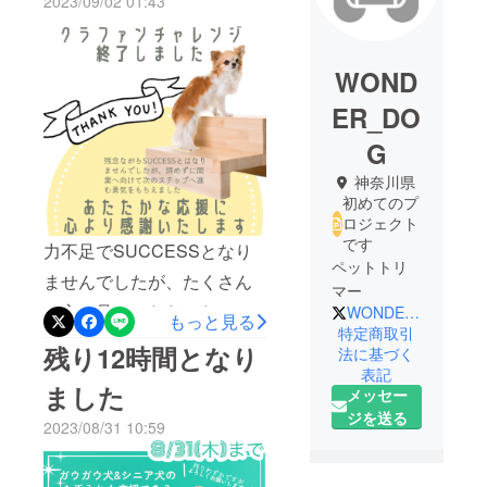
2023/09/02 01:43
WOND
ER_DO
G
神奈川県
初めてのプ
ロジェクト
です
力不足でSUCCESSとなり
ペットトリ
ませんでしたが、たくさん
マー
の方に見ていただいたこと
WONDER_dogsalon
もっと見る
特定商取引
で次にやるべきことが明確
残り12時間となり
法に基づく
になりました。このプロ
表記
ました
メッセー
ジェクトを始めて気持ちが
ジを送る
2023/08/31 10:59
上向きになったので、思い
切ってやってみてよかった