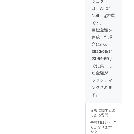
ジェクト
せん。
で、宣
載 ・画
以内の
掲載不
伝に効
像付き
ワン
は、All-or-
可と
果的か
ブログ
ちゃ
Nothing方式
なった
と思い
をブロ
ん。 ト
場合に
ます。
グトッ
リマー1
です。
はご優
▼紹介
プへ掲
人体勢
目標金額を
待券な
したい
載(掲載
のた
ど他の
内容や
より1年
め、超
達成した場
商品を
お名前
間) 開業
大型犬
合にのみ、
もって
などを
後はワ
の持上
変えさ
備考欄
ンちゃ
げ不可
2023/08/31
せてい
に必ず
んの写
です、
23:59:59
ま
ただく
ご記入
真を毎
ごめん
可能性
くださ
日ブロ
なさ
でに集まっ
があり
い。 ※
グに
い。 ②
た金額が
ますの
こちら
アップ
通える
で、何
で不適
してい
(ご来店
ファンディ
卒ご了
切と判
く予定
できる)
ングされま
承くだ
断した
です。
方。 岩
い。 掲
内容の
飼い主
手県紫
す。
載内容
リン
さんも
波郡波
の詳細
ク・お
ご覧に
町日話
につい
名前は
なるこ
（最寄
支援に関するよ
ては
掲載で
とが多
駅「紫
くある質問
メッ
きませ
いの
波中
セージ
ん。掲
で、宣
央」 ③
手数料はいく
または
載不可
伝に効
以下詳
らかかります
メール
となっ
果的か
細をご
か？