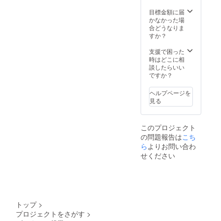
にて打
た場合
と思い
了承い
ち合わ
にはご
ます。
ただけ
目標金額に届
せさせ
優待券
▼紹介
る方。
かなかった場
てくだ
など他
したい
︎︎■ご登録
合どうなりま
さい。
の商品
内容や
の飼い
すか？
あたた
をもっ
お名前
主さん
かいご
て変え
などを
とその
支援で困った
支援を
させて
備考欄
ご家族
時はどこに相
お待ち
いただ
に必ず
名義で
談したらいい
してお
く可能
ご記入
飼育さ
ですか？
りま
性があ
くださ
れてい
す。
ります
い ※こ
るワン
ヘルプページを
ので、
ちらで
ちゃん
見る
何卒ご
の判断
に限り
了承く
になり
ます。
だい。
ます
最大3頭
このプロジェクト
掲載内
が、不
までご
の問題報告は
こち
容の詳
適切な
登録い
細につ
内容の
ただけ
ら
よりお問い合わ
いては
リンク
ます。
せください
メッ
やお名
(狂犬病
セージ
前の掲
予防接
または
載でき
種・ワ
メール
ませ
クチン
にて打
ん。掲
証明書
ち合わ
載不可
でお名
トップ
>
せさせ
となっ
前を確
プロジェクトをさがす
>
てくだ
た場合
認させ