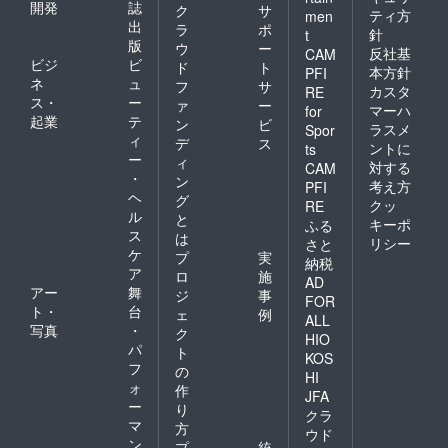
り、デ
開発
誌
ク
サ
ティ方
men
ザイン
出
ラ
ポ
針
t
カット
版
ウ
ー
反社基
は別途
CAM
ビジ
ビ
ド
ト
料金が
本方針
PFI
ネ
ュ
かかり
フ
サ
カスタ
RE
ます。
ス・
ー
ァ
ー
マーハ
for
プロ
起業
テ
ン
ビ
ラスメ
Spor
ジェク
ィ
デ
ス
ントに
ts
ト終了
ー
ィ
後、
対する
CAM
・
ン
メール
考え方
PFI
ヘ
にてご
グ
クッ
RE
連絡を
ル
と
キーポ
ふる
させて
ス
は
リシー
さと
いただ
ケ
プ
実
きま
納税
ア
ロ
施
す。 ご
AD
アー
舞
登録者
ジ
事
FOR
様とお
ト・
台
ェ
例
ALL
届け先
写真
・
ク
HIO
のご記
パ
ト
入をお
KOS
フ
の
願いい
HI
ォ
たしま
作
JFA
す。 こ
ー
り
クラ
れまで
マ
方
ウド
の経験
ン
プ
統