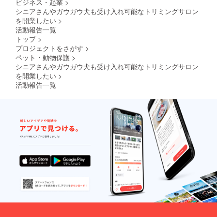
ビジネス・起業
>
さい。
にはご
ていた
あたた
優待券
だきま
シニアさんやガウガウ犬も受け入れ可能なトリミングサロン
かいご
など他
す。) ︎■1
を開業したい
>
支援を
の商品
頭毎の
活動報告一覧
お待ち
をもっ
コース
トップ
>
してお
て変え
とコー
プロジェクトをさがす
>
りま
させて
スの間
ペット・動物保護
>
す。
いただ
隔は14
く可能
日間以
シニアさんやガウガウ犬も受け入れ可能なトリミングサロン
性があ
上空け
を開業したい
>
ります
て下さ
活動報告一覧
ので、
い。
何卒ご
(シャン
了承く
プーの
だい。
しすぎ
掲載内
は肌に
容の詳
負担が
細につ
かかる
いては
ため。)
メッ
■ドク
セージ
タース
または
トップ
メール
やワン
にて打
ちゃん
ち合わ
の健康
せさせ
状態が
てくだ
悪化し
さい。
そうだ