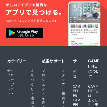
あたた
と判断
かいご
した時
支援を
は、
よろし
シャン
くお願
プー・
いいた
トリミ
しま
ングを
す。
お断り
する場
合があ
りま
す。 ■
基本的
にご登
録者様
の変
カテゴリー
起案サポート
サ
CAMP
更・権
ー
FIRE
利の譲
渡はで
テク
ま
プ
ス
ビ
につい
きませ
ノロ
ち
ロ
タ
ス
て
ん。 ■
ジー
づ
ジ
ッ
権利の
・ガ
く
ェ
フ
現金化
CAM
CAMP
ジェ
り
ク
に
(返金・
PFI
FIREと
換金い
ット
・
ト
相
RE
は
ずれも)
地
を
談
CAM
あんし
不可で
域
作
す
PFI
ん・安
す。 ■
活
る
る