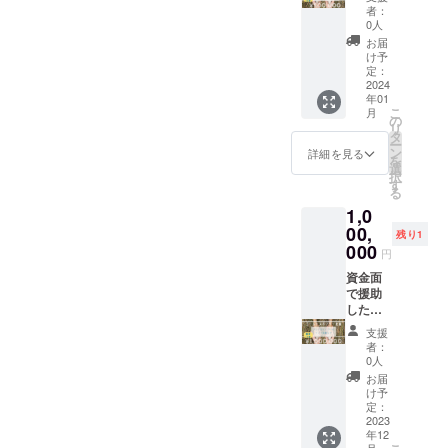
きませ
ネー
間) ・ブ
ていた
びくだ
者：
ん。個
ム・
ログで
だいた
さい。
0人
人情報
ニック
のご紹
大変あ
温かい
お届
などが
ネーム
介記事
りがた
ご支援
け予
含まれ
可。 10
(画像5
いスポ
をよろ
定：
ないお
文字ま
枚まで)
ンサー
2024
しくお
年01
写真を
で、お
・SNS
の方々
願いい
こ
月
お選び
名前の
でのご
へ 【シ
たしま
の
リ
くださ
み、
紹介記
ルバー
す。
タ
ー
い。
フォン
事の掲
スポン
ン
詳細を見る
を
メール
トや文
載 ハッ
サー特
選
択
にてお
字サイ
シュタ
典】 ・
す
る
写真と
ズはこ
グ付き
バナー
1,0
掲載内
ちらに
(1回) 開
リンク
容の打
おまか
業後は
をホー
00,
残り1
ち合わ
せでお
ワン
ムペー
000
円
せをさ
願いい
ちゃん
ジに貼
せてい
たしま
の写真
り付け
資金面
ただき
す。 ▼
を毎日
(掲載よ
で援助
ます。
プリン
ブログ
り1年
したい
温かい
トした
にアッ
間) ・ブ
と思っ
支援
ご支援
いお名
プして
ログで
ていた
者：
をよろ
前を備
いく予
のご紹
だいた
0人
しくお
考欄に
定で
介記事
大変あ
お届
願いい
ご記入
す。 飼
(画像5
りがた
け予
たしま
くださ
い主さ
枚まで)
いスポ
定：
す。
い。 あ
んもご
・SNS
ンサー
2023
年12
たたか
覧にな
でのご
の方々