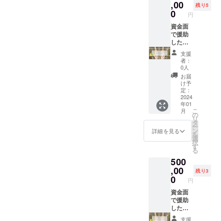
の多く
だける
,00
付での
残り5
を開業
方向け
掲載(1
0
円
の為に
のリ
回)を予
使用で
ターン
資金面
定して
きま
になり
で援助
おりま
す。 と
ます。
したい
す。 ※
びきり
支援金
と思っ
プライ
支援
かわい
の多く
ていた
バシー
者：
いペッ
を開業
だいた
や肖像
0人
ト写真
の為に
大変あ
権など
お届
を送っ
使用で
りがた
に問題
け予
てくだ
きま
いスポ
があ
定：
さい♪ ※
す。 T
ンサー
2024
り、こ
年01
プライ
シャツ
の方々
ちらで
こ
月
バシー
プラン
へ 【ブ
不適切
の
リ
や肖像
で頒布
ロンズ
と判断
タ
ー
権・
されるT
スポン
したお
ン
詳細を見る
を
SNSの
シャツ
サー特
写真・
選
択
内容な
にお名
典】 ・
内容の
す
る
どに問
前をプ
バ
掲載は
500
題があ
リント
ナー・
できま
り、こ
できる
リンク
,00
せん。
残り3
ちらで
権利で
をホー
個人情
0
円
不適切
す。ス
ムペー
報など
と判断
タッフ
ジに貼
資金面
が含ま
した場
も着ま
り付け
で援助
れない
合の掲
す♪
(掲載よ
したい
お写真
載はで
ペット
り1年
と思っ
をお選
支援