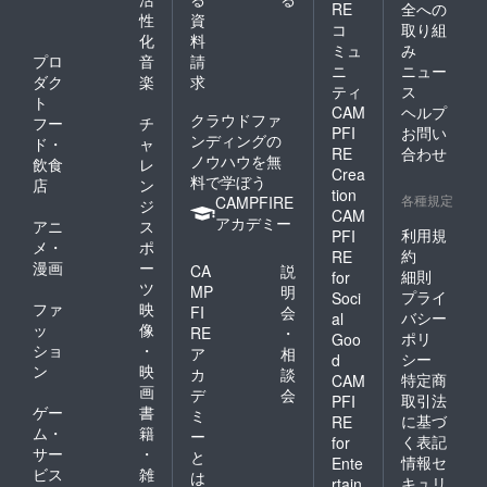
有効期
RE
全への
性
資
限: 開
コ
取り組
化
料
業〜 Ａ.
ミュ
み
ご登録
プロ
音
請
ニ
ニュー
中のワ
ダク
楽
求
ティ
ス
ンちゃ
ト
んが亡
CAM
ヘルプ
クラウドファ
フー
チ
くなっ
PFI
お問い
ンディングの
ド・
ャ
た、も
RE
合わせ
ノウハウを無
しくは
飲食
レ
Crea
トリミ
料で学ぼう
店
ン
tion
ングで
各種規定
CAMPFIRE
ジ
きる健
CAM
アカデミー
アニ
ス
康状態
利用規
PFI
メ・
ポ
にない
約
RE
時。 B.
漫画
ー
CA
説
細則
for
当店が
ツ
MP
明
プライ
Soci
閉業し
ファ
映
FI
会
バシー
al
た時。
ッ
像
RE
・
A.B.の
ポリ
Goo
ショ
・
ア
相
いずれ
シー
d
ン
映
かに該
カ
談
特定商
CAM
当する
画
デ
会
取引法
PFI
まで。
ゲー
書
ミ
に基づ
RE
■もつれ
ム・
籍
ー
毛の除
く表記
for
サー
・
と
去・毛
情報セ
Ente
ビス
雑
玉取
は
キュリ
rtain