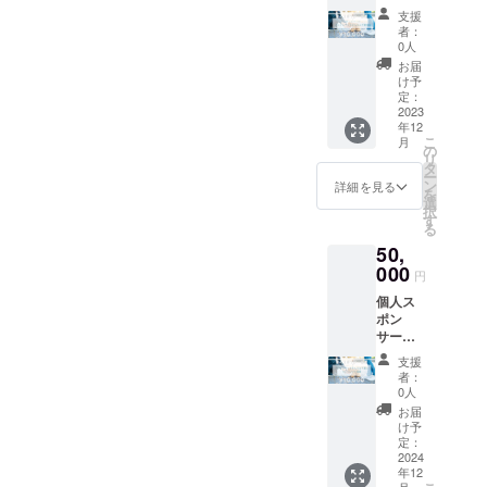
援Aプラ
支援金
す。
支援
ン ホー
の多く
ペット
者：
ムペー
を開業
ネー
0人
ジのブ
の為に
ム・
お届
ログに
使用で
ニック
け予
ペット
きま
定：
ネーム
さんの
2023
す。 暖
可。 HP
年12
お写真
かいご
の開設
こ
月
とお名
支援を
の
は2023
リ
前を掲
お待ち
タ
年10月
ー
載いた
してお
ン
を予定
詳細を見る
を
します
りま
選
してお
択
(1回)。
す。
す
りま
る
お写真5
す。 ▼
50,
枚まで
備考欄
OKで
000
に記載
円
す。 活
したい
個人ス
動に共
お名前
ポン
感して
をご入
サー支
頂き、
力くだ
援Bプラ
資金面
さい。
支援
ン ブロ
からご
あたた
者：
グに
支援い
0人
かいご
ペット
ただけ
支援を
お届
さんの
る方向
け予
よろし
・お写
けのリ
定：
くお願
真(5枚
2024
ターン
いいた
年12
まで) ・
になり
しま