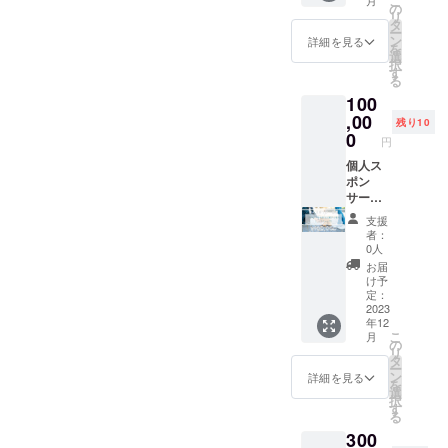
こ
月
お名前
ます。
の
す。
リ
・SNS
支援金
タ
ー
リンク
の多く
ン
詳細を見る
を
を掲載
を開業
選
択
いたし
の為に
す
る
ます。
使用で
100
2023年
きま
10〜12
,00
す。 と
残り10
月の日
びきり
0
円
付での
かわい
掲載(1
個人ス
いペッ
回)を予
ポン
ト写真
定して
サー支
を送っ
おりま
援Cプラ
てくだ
支援
す。 活
ン ・T
さい♪
者：
動に共
シャツ
メール
0人
感して
にお名
にてお
お届
頂き、
前を記
写真と
け予
資金面
載する
掲載内
定：
からご
権利 限
2023
容の打
年12
支援い
定10名
ち合わ
こ
月
ただけ
様 活動
せをさ
の
リ
る方向
に共感
せてい
タ
ー
けのリ
して頂
ただき
ン
詳細を見る
を
ターン
き、資
ます。
選
択
になり
金面か
2023年
す
る
ます。
らご支
10〜12
300
支援金
援いた
月の日