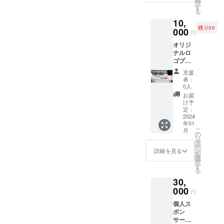
ろしく
択
支援金
ます。
す
かい応
お願い
る
の多く
支援金
援をよ
いたし
10,
を開業
の多く
ろしく
ます。
残り50
の為に
000
を開業
お願い
円
使用で
の為に
いたし
オリジ
きま
使用で
ます。
ナルロ
す。 プ
きま
ゴプリ
ロジェ
す。 暖
ントT
クト終
かいご
支援
シャツ
了後、
支援を
者：
ブラッ
・ホー
よろし
0人
ク ワン
ムペー
くお願
お届
サイズ
ジ(掲載
いいた
け予
(ユニ
より1年
定：
しま
セック
2024
間) ・店
す。
年01
スLサイ
内に置
こ
月
ズ相当)
く記念
の
リ
活動に
プレー
タ
ー
共感し
ト(開業
ン
詳細を見る
を
て頂
より1年
選
択
き、ご
間) にご
す
る
支援い
協力者
30,
ただけ
様とし
る方向
000
てお名
円
けのリ
前を記
個人ス
ターン
載させ
ポン
になり
ていた
サー支
ます。
だきま