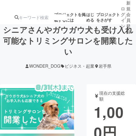
新
ロ
規
グ
会
プロジェクトを掲
はじ
プロジェクト
/
載するには
める
をさがす
イ
員
ン
登
シニアさんやガウガウ犬も受け入れ
録
可能なトリミングサロンを開業した
い
人気のプロ
注目のリ
注目の新着プロ
募集終了が近いプ
もうすぐ公開
ジェクト
ターン
ジェクト
ロジェクト
されます
WONDER_DOG
ビジネス・起業
岩手県
アート・写真
音楽
現在の支援総
テクノロジー・ガジェット
ゲーム・サ
額
1,00
映像・映画
書籍・雑誌
0
円
ビジネス・起業
チャレンジ