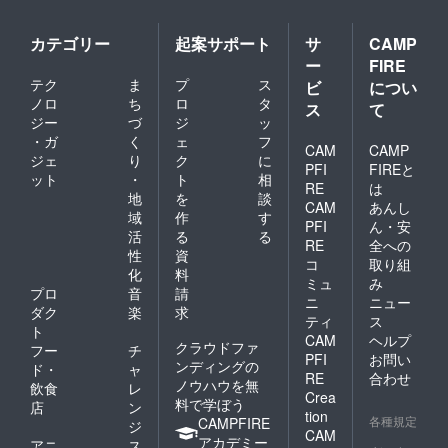
属しま
せん)を
カテゴリー
起案サポート
サ
CAMP
ご自宅
へ郵送
ー
FIRE
させて
テク
ま
プ
ス
ビ
につい
いただ
ノロ
ち
ロ
タ
きま
ス
て
ジー
づ
ジ
ッ
す。 ⑤
生誕限
・ガ
く
ェ
フ
CAM
CAMP
定オリ
ジェ
り
ク
に
PFI
FIREと
ジナル
ット
・
ト
相
ネーム
RE
は
地
を
談
プレー
CAM
あんし
域
作
す
ト 当日
PFI
ん・安
に受付
活
る
る
RE
全への
で、お
性
資
コ
取り組
渡しい
化
料
たしま
ミュ
み
プロ
音
請
す。 会
ニ
ニュー
ダク
楽
求
場にお
ティ
ス
越しに
ト
CAM
ヘルプ
なれな
クラウドファ
フー
チ
PFI
お問い
い場合
ンディングの
ド・
ャ
RE
合わせ
は、リ
ノウハウを無
飲食
レ
ターン
Crea
料で学ぼう
店
ン
品の郵
tion
各種規定
CAMPFIRE
ジ
送と一
CAM
アカデミー
緒にお
アニ
ス