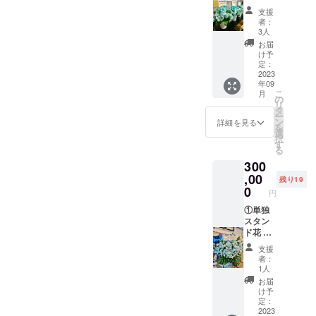
1〜3週
レント
す。 ・
支援
間で直
が使用
クラウ
者：
筆サイ
する楽
ドファ
3人
ン入り
屋にお
ンディ
お届
の のぼ
花をお
ング限
け予
り旗
届けい
定グッ
定：
(ポール
たしま
2023
ズ クラ
年09
スタン
す。 使
ウド
こ
月
ドは付
用した
ファン
の
リ
属しま
お花は
ディン
タ
ー
せん)を
郵送は
グご支
ン
詳細を見る
を
ご自宅
いたし
援者限
選
択
へ郵送
ませ
定の
す
る
させて
ん。生
グッズ
300
いただ
誕イベ
をご用
きま
ント当
,00
意させ
残り19
す。 ・
日、欲
ていた
0
円
クラウ
しい場
だきま
ドファ
合はス
①単独
す。
ンディ
タッフ
スタン
グッズ
ング限
にご相
ド花 生
の詳細
定グッ
談くだ
誕祭支
は当日
支援
ズ クラ
さい。
援者様
までに
者：
ウド
・クラ
のお名
別途お
1人
ファン
ウド
前
知らせ
お届
ディン
ファン
（ニッ
させて
け予
グご支
ディン
クネー
いただ
定：
援者限
グ限定
ム可）
2023
きま