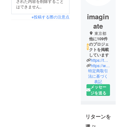
された内容を削除すること
はできません。
imagin
※投稿する際の注意点
ate
東京都
他に109件
のプロジェ
クトを掲載
しています
https://twitter.com/heroines_idol/
https://www.imaginate.jp/
特定商取引
法に基づく
表記
メッセー
ジを送る
リターンを
選ぶ