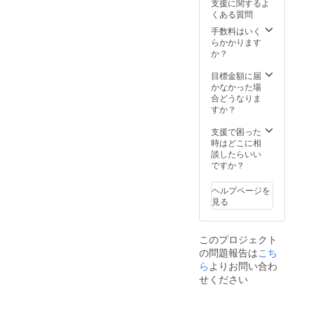
支援に関するよ
場にお
のぼり
生誕祭
（ニッ
くある質問
越しに
旗を作
の集合
クネー
なれな
成致し
写真
ム）を
手数料はいく
い場合
ます。
に、特
ご記入
らかかります
は、リ
のぼり
別支援
くださ
か？
ターン
旗には
者枠と
い。 ※
品の郵
生誕祭
してお
お名前
目標金額に届
送と一
支援者
名前を
（ニッ
かなかった場
緒にお
様のお
記載さ
クネー
合どうなりま
送りい
名前
せてい
ム可）
すか？
たしま
（ニッ
ただき
は、6文
す。 ※
クネー
ます。
字まで
支援で困った
備考欄
ム可）
また、
お願い
時はどこに相
へ記載
が記載
作成し
いたし
談したらいい
希望の
されま
た集合
ます。
ですか？
お名前
す。 生
写真の
※特殊文
（ニッ
誕祭終
データ
字・記
ヘルプページを
クネー
了後、
はメー
号は使
見る
ム）を
1〜3週
ルにて
用でき
ご記入
間で直
後日お
ませ
くださ
筆サイ
送りさ
ん。
このプロジェクト
い。 ※
ン入り
せてい
の問題報告は
こち
お名前
の のぼ
ただき
（ニッ
り旗
ます。
ら
よりお問い合わ
クネー
(ポール
③クラ
せください
ム可）
スタン
ウド
は、6文
ドは付
ファン
字まで
属しま
ディン