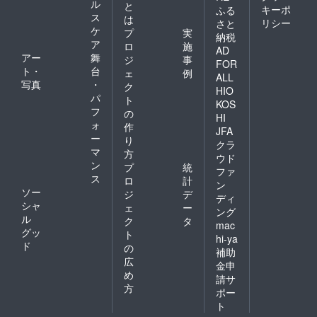
ル
と
集合写
キーポ
ふる
ス
真のデ
は
リシー
さと
ザイン
ケ
プ
実
納税
によっ
ア
ロ
施
AD
て、記
アー
舞
ジ
事
FOR
載名の
ト・
台
ェ
例
色や
ALL
写真
・
ク
フォン
HIO
パ
トが変
ト
KOS
わりま
フ
の
HI
す。 ※
ォ
作
JFA
スタン
ー
り
ド花は
クラ
マ
方
当日限
ウド
ン
りお持
プ
統
ファ
ち帰り
ス
ロ
計
ン
可能で
ソー
ジ
デ
ディ
すが、
シャ
ェ
ー
郵送の
ング
ル
ク
タ
対応は
mac
グッ
致しか
ト
hi-ya
ねま
ド
の
補助
す。 ※
広
金申
スタン
め
請サ
ド花で
方
のチェ
ポー
キ撮影
ト
は会場