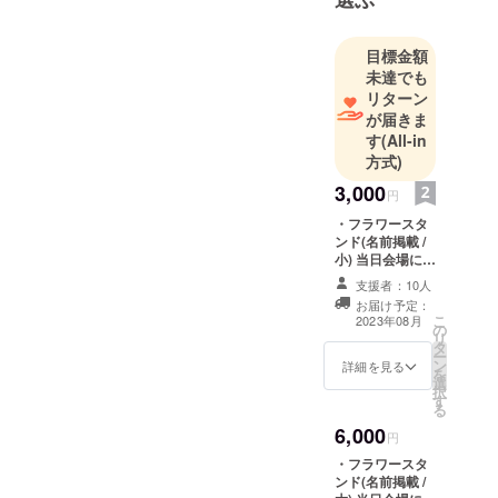
目標金額
未達でも
リターン
が届きま
す
(All-in
方式)
3,000
円
・フラワースタ
ンド(名前掲載 /
小) 当日会場にあ
るフラワースタ
支援者：10人
ンドに生誕祭支
お届け予定：
援者としてお名
こ
2023年08月
の
前を掲載させて
リ
タ
いただきます。
ー
ン
備考欄に記載希
詳細を見る
を
選
望のお名前
択
す
（ニックネーム
る
可）を記載くだ
6,000
さい。 ※ネーム
円
プレートのお持
・フラワースタ
ち帰り不可 ※お
ンド(名前掲載 /
名前（ニック