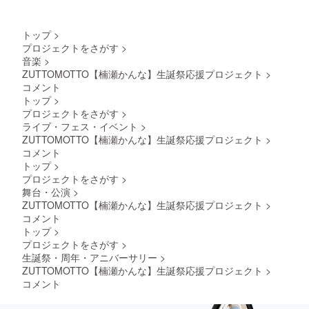
お願い
せん)を
グ限定
いたし
ご自宅
グッズ
ます。
へ郵送
クラウ
トップ
>
※特殊文
させて
ドファ
プロジェクトをさがす
>
字・記
いただ
ンディ
音楽
>
号は使
きま
ングご
用でき
す。 ・
支援者
ZUTTOMOTTO【楠瀬かんな】生誕祭応援プロジェクト
>
ませ
生誕限
限定の
コメント
ん。
定オリ
グッズ
トップ
>
ジナル
をご用
プロジェクトをさがす
>
ネーム
意させ
ライブ・フェス・イベント
>
プレー
ていた
ZUTTOMOTTO【楠瀬かんな】生誕祭応援プロジェクト
ト 当日
だきま
>
に受付
す。
コメント
で、お
グッズ
トップ
>
渡しい
の詳細
プロジェクトをさがす
>
たしま
は当日
舞台・公演
>
す。 会
までに
ZUTTOMOTTO【楠瀬かんな】生誕祭応援プロジェクト
>
場にお
別途お
越しに
知らせ
コメント
なれな
させて
トップ
>
い場合
いただ
プロジェクトをさがす
>
は、リ
きま
生誕祭・周年・アニバーサリー
>
ターン
す。 ④
ZUTTOMOTTO【楠瀬かんな】生誕祭応援プロジェクト
>
品の郵
のぼり
送と一
旗 当日
コメント
緒にお
の装飾
送りい
に使用