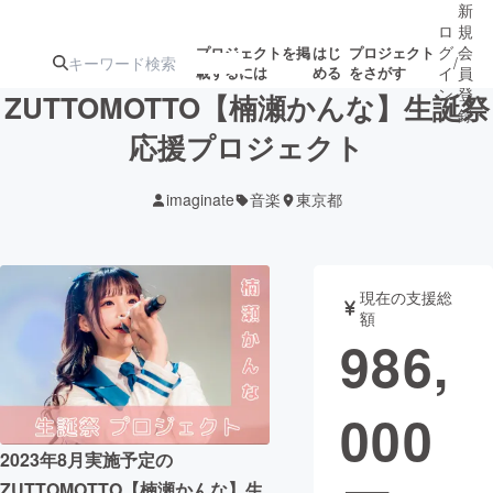
新
ロ
規
グ
会
プロジェクトを掲
はじ
プロジェクト
/
載するには
める
をさがす
イ
員
ン
登
ZUTTOMOTTO【楠瀬かんな】生誕祭
録
応援プロジェクト
人気のプロ
注目のリ
注目の新着プロ
募集終了が近いプ
もうすぐ公開
imaginate
音楽
東京都
ジェクト
ターン
ジェクト
ロジェクト
されます
アート・写真
音楽
現在の支援総
額
986,
テクノロジー・ガジェット
ゲーム・サ
000
映像・映画
書籍・雑誌
2023年8月実施予定の
ビジネス・起業
チャレンジ
ZUTTOMOTTO【楠瀬かんな】生