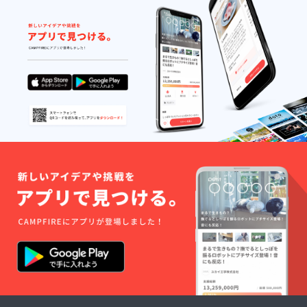
たしま
する、
す。 ※
のぼり
備考欄
旗を作
へ記載
成致し
希望の
ます。
お名前
のぼり
（ニッ
旗には
クネー
生誕祭
ム）を
支援者
ご記入
様のお
くださ
名前
い。 ※
（ニッ
お名前
クネー
（ニッ
ム可）
クネー
が記載
ム可）
されま
は、6文
す。 生
字まで
誕祭終
お願い
了後、
いたし
1〜3週
ます。
間で直
※特殊文
筆サイ
字・記
ン入り
号は使
の のぼ
用でき
り旗
ませ
(ポール
ん。
スタン
ドは付