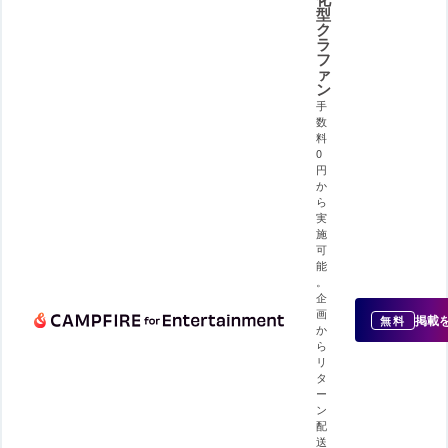
型
ク
ラ
フ
ァ
ン
手
数
料
0
円
か
ら
実
施
可
能
。
企
画
掲載
無料
か
ら
リ
タ
ー
ン
配
送