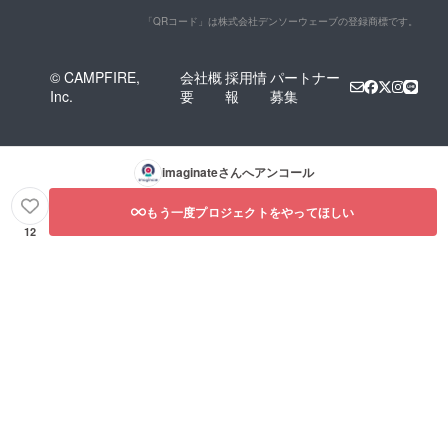
ルール
「QRコード」は株式会社デンソーウェーブの登録商標です。
や情勢
によっ
て対応
できな
© CAMPFIRE,
会社概
採用情
パートナー
い場合
Inc.
要
報
募集
があり
ます。
あらか
じめご
了承く
imaginate
さんへアンコール
ださ
い。
もう一度プロジェクトをやってほしい
12