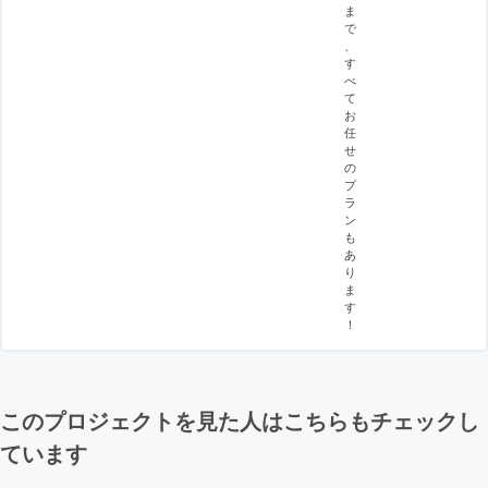
ま
で
、
す
べ
て
お
任
せ
の
プ
ラ
ン
も
あ
り
ま
す
！
このプロジェクトを見た人はこちらもチェックし
ています