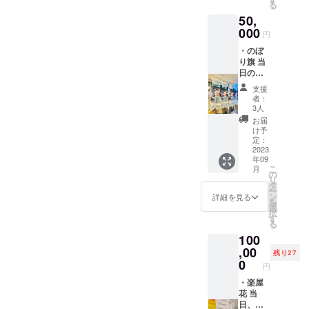
る
クネー
50,
ム可）
を記載
000
円
させて
・のぼ
いただ
り旗 当
きま
日の装
す。 お
飾に使
名前は
支援
用す
データ
者：
る、の
で印字
3人
ぼり旗
を入れ
お届
を作成
させて
け予
致しま
いただ
定：
す。 の
2023
きます
年09
ぼり旗
生誕祭
こ
月
には生
終了
の
リ
誕祭支
後、1〜
タ
ー
援者様
3週間で
ン
詳細を見る
を
のお名
ミニ旗
選
択
前
に直筆
す
る
（ニッ
サイン
100
クネー
入れた
ム可）
,00
ものを
残り27
が記載
ご自宅
0
円
されま
へ郵送
す。 生
・楽屋
させて
誕祭終
花 当
いただ
了後、
日、タ
きま