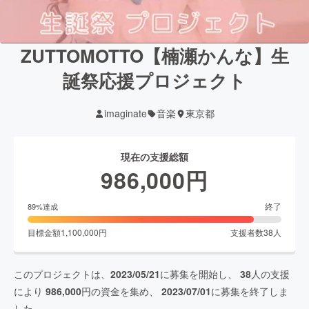
ZUTTOMOTTO【楠瀬かんな】生
誕祭応援プロジェクト
imaginate
音楽
東京都
現在の支援総額
986,000
円
終了
89
%達成
目標金額
1,100,000
円
支援者数
38
人
このプロジェクトは、
2023/05/21
に募集を開始し、
38
人の支援
により
986,000
円の資金を集め、
2023/07/01
に募集を終了しま
した