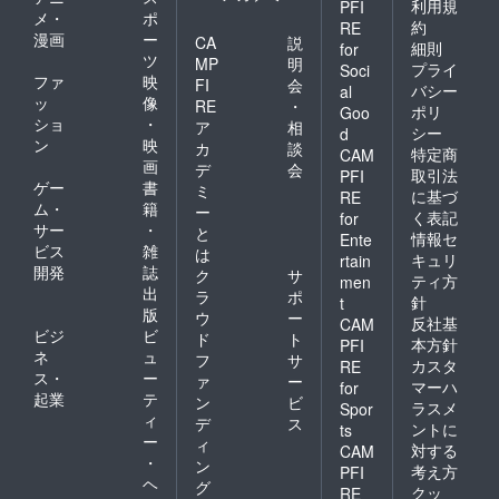
利用規
PFI
送りい
メ・
ポ
約
RE
たしま
漫画
ー
CA
説
す。 ※
細則
for
ツ
MP
明
備考欄
プライ
Soci
ファ
映
へ記載
FI
会
バシー
al
希望の
ッ
像
RE
・
ポリ
Goo
お名前
ショ
・
ア
相
シー
d
（ニッ
ン
映
カ
談
特定商
クネー
CAM
画
デ
会
ム）を
取引法
PFI
ゲー
書
ご記入
ミ
に基づ
RE
くださ
ム・
籍
ー
く表記
for
い。 ※
サー
・
と
情報セ
Ente
お名前
ビス
雑
は
キュリ
rtain
（ニッ
開発
誌
ク
サ
クネー
ティ方
men
出
ラ
ポ
ム可）
針
t
版
は、6文
ウ
ー
反社基
CAM
字まで
ビジ
ビ
ド
ト
本方針
PFI
お願い
ネ
ュ
フ
サ
カスタ
RE
いたし
ス・
ー
ァ
ー
ます。
マーハ
for
起業
テ
ン
ビ
※特殊文
ラスメ
Spor
ィ
字・記
デ
ス
ントに
ts
号は使
ー
ィ
対する
CAM
用でき
・
ン
考え方
PFI
ませ
ヘ
グ
クッ
ん。 ※
RE