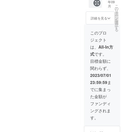
年09
定の
グッズ
が記載
す。 ・
こ
月
グッズ
クラウ
された
生誕限
の
リ
をご用
ドファ
単独ス
定オリ
タ
ー
意させ
ンディ
タンド
ジナル
ン
詳細を見る
を
ていた
ングご
花を会
ネーム
選
択
だきま
支援者
場に設
プレー
す
る
す。
限定の
置致し
ト 当日
このプロ
グッズ
グッズ
ます。
に受付
ジェクト
の詳細
をご用
単独ス
で、お
は当日
意させ
タンド
渡しい
は、
All-In方
までに
ていた
花の前
たしま
式
です。
別途お
だきま
で撮影
す。 会
知らせ
す。
したソ
場にお
目標金額に
させて
グッズ
ロチェ
越しに
関わらず、
いただ
の詳細
キを後
なれな
きま
は当日
日、リ
い場合
2023/07/01
す。 ・
までに
ターン
は、リ
23:59:59
ま
生誕限
別途お
品と共
ターン
定オリ
知らせ
に郵送
品の郵
でに集まっ
ジナル
させて
いたし
送と一
た金額が
ネーム
いただ
ます。
緒にお
プレー
きま
②集合
送りい
ファンディ
ト 当日
す。 ・
写真SP
たしま
ングされま
に受付
のぼり
クレ
す。 ※
で、お
旗 当日
ジット
備考欄
す。
渡しい
の装飾
SNS掲
へ記載
たしま
に使用
載に使
希望の
す。 会
する、
用する
お名前