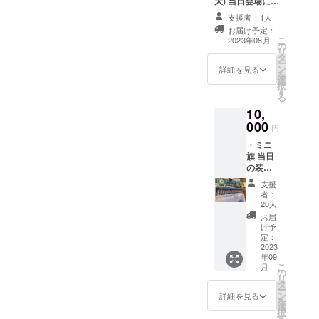
大) 当日会場にあ
ネーム可）は、6
るフラワースタ
文字までお願い
支援者：1人
ンドに生誕祭支
いたします。 ※
お届け予定：
援者としてお名
こ
特殊文字・記号
2023年08月
の
前を掲載させて
リ
は使用できませ
タ
いただきます。
ー
ん。
ン
備考欄に記載希
詳細を見る
を
選
望のお名前
択
す
（ニックネーム
る
可）を記載くだ
10,
さい。 ※ネーム
000
プレートのお持
円
ち帰り不可 ※お
・ミニ
名前（ニック
旗 当日
ネーム可）は、6
の装飾
文字までお願い
に使用
いたします。 ※
支援
する、
特殊文字・記号
者：
ミニ旗
20人
は使用できませ
を作成
ん。
お届
致しま
け予
す。 ミ
定：
ニ旗に
2023
年09
は、生
こ
月
誕祭支
の
リ
援者様
タ
ー
のお名
ン
詳細を見る
を
前
選
択
（ニッ
す