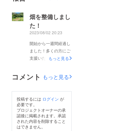
畑を整備しまし
た！
2023/08/02 20:23
開始から一週間経過し
ました！多くの方にご
支援いただき本当に感
もっと見る
謝です。ありがとうご
ざいます！なんとか達
コメント
もっと見る
成まで駆け抜けたいと
思ってますので、終了
日の8/24まで引き続き
投稿するには
ログイン
が
ご支援、拡散よろしく
必要です。
お願いいたします。プ
プロジェクトオーナーの承
認後に掲載されます。承認
ロジェクトの進み具合
された内容を削除すること
といえば、自給に必要
はできません。
な畑の整備を進めてお