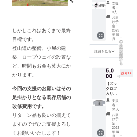
かった
支援
ステッ
者：
カーが
9人
新登
お届
場！ 屋
け予
外でも
定：
しかしこれはあくまで最終
使える
2023
年10
リッチ
目標です。
こ
月
な仕様
の
リ
です。
タ
登山道の整備、小屋の建
ー
サイズ
ン
詳細を見る
を
7cm×7
選
築、ロープウェイの設置な
択
cm(１
す
る
枚）
ど、時間もお金も莫大にか
5,0
かります。
残り19
00
円
【ズッ
今回の支援のお願いはその
クロゴ
入りプ
足掛かりとなる既存店舗の
リント
支援
Ｔシャ
者：
改修費用です。
ツ】
31人
（ボ
リターン品も良いの揃えて
お届
ディ
け予
色：
ますのでぜひご支援よろし
定：
白、プ
2023
くお願いいたします！
年10
リント
こ
月