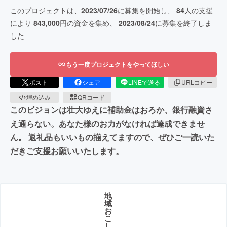
このプロジェクトは、
2023/07/26
に募集を開始し、
84
人の支援
により
843,000
円の資金を集め、
2023/08/24
に募集を終了しま
した
もう一度プロジェクトをやってほしい
ポスト
シェア
LINEで送る
URLコピー
埋め込み
QRコード
このビジョンは壮大ゆえに補助金はおろか、銀行融資さ
え通らない。あなた様のお力がなければ達成できませ
ん。 返礼品もいいもの揃えてますので、ぜひご一読いた
だきご支援お願いいたします。
地
域
お
こ
し