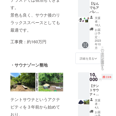
【なん
す。ブ
す。
でもア
ラック
パレ
とサン
景色も良く、サウナ後のリ
ル！】
ドカー
支援
お好き
キの二
者：
ラックススペースとしても
な位置
種類か
18人
にお好
らお選
最適です。
お届
きなサ
びいた
け予
イズの
だけま
定：
ズック
2023
工事費：約160万円
す。 T
年10
ロゴを
シャツ
こ
月
刺繍い
のボ
の
リ
たしま
ディ色
タ
ー
す。 １
は白の
ン
詳細を見る
を
万円分
みとな
選
択
・サウナゾーン整地
好きな
りま
す
る
アパレ
す。
10,
ル商品
残り26
作れま
000
円
すの
【テン
で、 T
トサウ
シャツ
ナ＋サ
なら２
ウナ
テントサウナというアクテ
枚（半
支援
ハッ
袖１、
者：
ビティを３年前から始めて
ト】 当
長袖１
4人
店にて
枚
お届
おり、
テント
可）、
け予