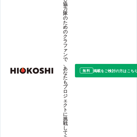
協
力
隊
の
た
め
の
ク
ラ
フ
ァ
ン
で
、
あ
掲載をご検討の方はこち
無料
な
た
も
プ
ロ
ジ
ェ
ク
ト
に
挑
戦
し
て
み