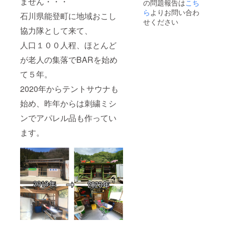
ません・・・
の問題報告は
こち
ら
よりお問い合わ
石川県能登町に地域おこし
せください
協力隊として来て、
人口１００人程、ほとんど
が老人の集落でBARを始め
て５年。
2020年からテントサウナも
始め、昨年からは刺繍ミシ
ンでアパレル品も作ってい
ます。