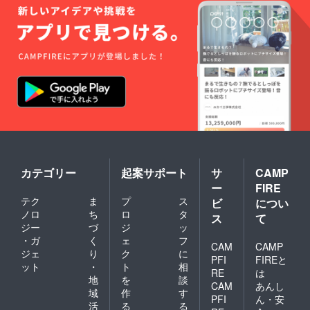
カテゴリー
起案サポート
サ
CAMP
ー
FIRE
テク
ま
プ
ス
ビ
につい
ノロ
ち
ロ
タ
ス
て
ジー
づ
ジ
ッ
・ガ
く
ェ
フ
CAM
CAMP
ジェ
り
ク
に
PFI
FIREと
ット
・
ト
相
RE
は
地
を
談
CAM
あんし
域
作
す
PFI
ん・安
活
る
る