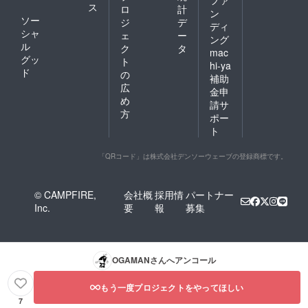
ス
ロ
計
ン
ソー
ジ
デ
ディ
シャ
ェ
ー
ング
ル
ク
タ
mac
グッ
ト
hi-ya
ド
の
補助
広
金申
め
請サ
方
ポー
ト
「QRコード」は株式会社デンソーウェーブの登録商標です。
© CAMPFIRE,
会社概
採用情
パートナー
Inc.
要
報
募集
OGAMAN
さんへアンコール
もう一度プロジェクトをやってほしい
7