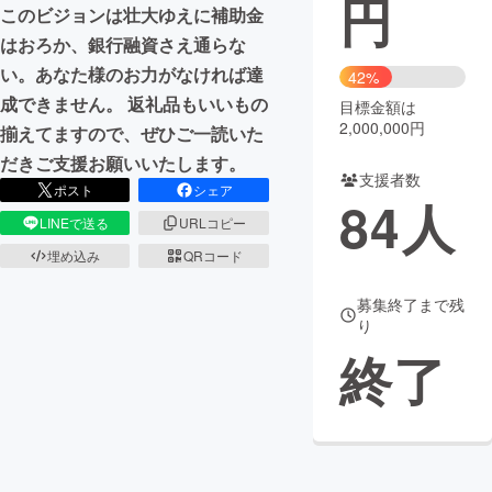
円
このビジョンは壮大ゆえに補助金
まちづくり・地域活性化
はおろか、銀行融資さえ通らな
い。あなた様のお力がなければ達
42%
成できません。 返礼品もいいもの
目標金額は
CAMPFIRE for Social Good
CAMPFIRE Creation
2,000,000円
揃えてますので、ぜひご一読いた
CAMPFIREふるさと納税
machi-ya
コミュニティ
だきご支援お願いいたします。
支援者数
ポスト
シェア
84
人
LINEで送る
URLコピー
埋め込み
QRコード
募集終了まで残
り
終了