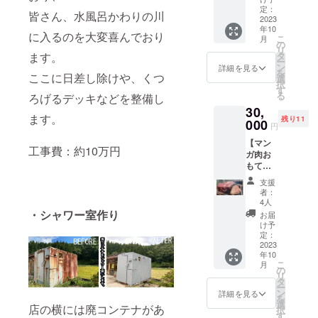
サウナ
大人用
定：
皆さん、水風呂かわりの川
を体験
2023
シャツ
年10
でき、
＋子供
に入るのを大変喜んでおり
こ
月
ズック
用Tシャ
の
リ
ロゴ入
ツ２枚
ます。
タ
ー
りサウ
など お
ン
詳細を見る
を
ここに日差し除けや、くつ
ナハッ
好きな
選
択
トをプ
組み合
す
る
ろげるデッキなどを整備し
レゼン
わせで
30,
ト！お
世界に
ます。
残り11
好きな
000
一枚の
円
色で刺
商品が
【マン
繡しま
制作可
工事費：約10万円
ガ肉お
す！ 日
能で
もてな
時など
す。 ボ
しプラ
はお客
ディカ
支援
ン】 食
様のご
ラー、
者：
事つき
希望に
位置、
4人
宿泊プ
合わせ
・シャワー室作り
刺繍色
お届
ランで
て組み
などこ
け予
す。 例
ますの
定：
ちらか
えば夜
2023
でメー
らメー
年10
は焚火
ルのご
ルいた
こ
月
をしな
返信お
の
します
リ
がらマ
願いい
タ
ので、
ー
ンガ肉
たしま
ン
ご返信
詳細を見る
を
（画像
す。 ※
選
よろし
店の横には廃コンテナがあ
択
の肉は
サウナ
す
くお願