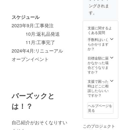
相談く
ングされま
ださ
い。
す。
スケジュール
2023年9月:工事発注
支援に関するよ
くある質問
10月:返礼品発送
手数料はいく
11月:工事完了
らかかります
か？
2024年4月:リニューアル
目標金額に届
オープンイベント
かなかった場
合どうなりま
すか？
支援で困った
時はどこに相
談したらいい
バーズックと
ですか？
は！？
ヘルプページを
見る
自己紹介がおそくなりすい
このプロジェクト