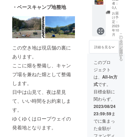
国、世
泊付き
り様の
者：
・ベースキャンプ地整地
界各
でなん
金額で
0人
国。個
とオリ
す。
お届
人宅か
ジナル
け予
らイベ
館内着
定：
ントま
2023
をご提
年10
で。 屋
供！ 早
こ
月
台、Ｂ
朝の爽
の
リ
ＡＲ、
やかな
タ
ー
テント
空気か
ン
この空き地は現店舗の裏に
詳細を見る
を
サウ
ら深夜
選
択
ナ、物
あります。
の天体
す
る
販、ご
観測ま
このプロ
ここに畑を整備し、キャン
希望の
で、着
ジェクト
規模に
心地の
プ場を兼ねた畑として整備
合わせ
良い館
は、
All-In方
てズッ
内着を
します。
式
です。
クの世
着てお
界観を
楽しみ
日中は山見て、夜は星見
目標金額に
お持ち
くださ
関わらず、
しま
て、いい時間をお約束しま
い。
す。 出
2023/08/24
す。
来ない
23:59:59
ま
ことは
ゆくゆくはロープウェイの
ありま
でに集まっ
せんの
発着地となります。
た金額が
でお気
軽にご
ファンディ