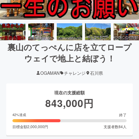
裏山のてっぺんに店を立てロープ
ウェイで地上と結ぼう！
OGAMAN
チャレンジ
石川県
現在の支援総額
843,000
円
終了
42
%達成
目標金額
2,000,000
円
支援者数
84
人