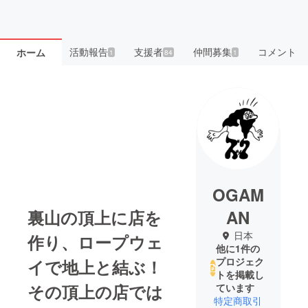
活動報告
支援者
仲間募集
コメント
ホーム
1
84
1
OGAM
裏山の頂上に店を
AN
日本
作り、ロープウェ
他に1件の
プロジェク
イで地上と結ぶ！
トを掲載し
その頂上の店では
ています
特定商取引