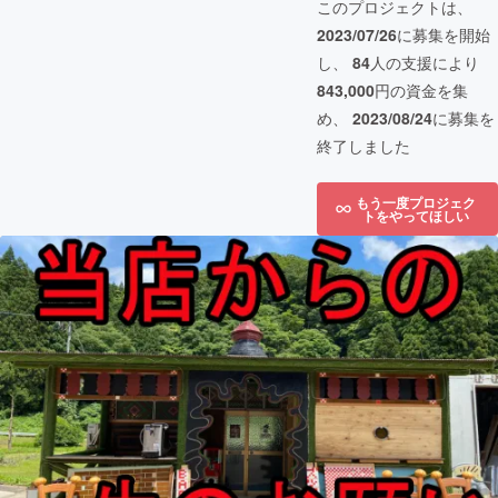
このプロジェクトは、
2023/07/26
に募集を開始
し、
84
人の支援により
843,000
円の資金を集
め、
2023/08/24
に募集を
終了しました
もう一度プロジェク
トをやってほしい