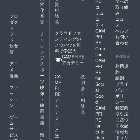
RE
全への
性
資
コ
取り組
化
料
ミュ
み
プロ
音
請
ニ
ニュー
ダク
楽
求
ティ
ス
ト
CAM
ヘルプ
クラウドファ
フー
チ
PFI
お問い
ンディングの
ド・
ャ
RE
合わせ
ノウハウを無
飲食
レ
Crea
料で学ぼう
店
ン
tion
各種規定
CAMPFIRE
ジ
CAM
アカデミー
アニ
ス
利用規
PFI
メ・
ポ
約
RE
漫画
ー
CA
説
細則
for
ツ
MP
明
プライ
Soci
ファ
映
FI
会
バシー
al
ッ
像
RE
・
ポリ
Goo
ショ
・
ア
相
シー
d
ン
映
カ
談
特定商
CAM
画
デ
会
取引法
PFI
ゲー
書
ミ
に基づ
RE
ム・
籍
ー
く表記
for
サー
・
と
情報セ
Ente
ビス
雑
は
キュリ
rtain