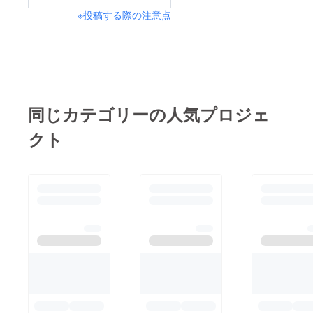
※投稿する際の注意点
りました。トラクター
にて一度土を耕し、こ
こに牛糞やら石灰やら
肥料を入れ、また耕し
ていきます！隣にある
田んぼで米も育ててお
同じカテゴリーの人気プロジェ
り、徐々に理想とする
クト
店づくりに近づいてお
ります。畑も田んぼも
未経験なので手探りで
すが、焦らずジワジワ
と進めていきます。引
き続きチェックよろし
くお願いいたします！