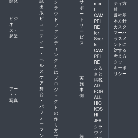
開発
誌
ク
サ
ティ方
men
出
ラ
ポ
針
t
版
ウ
ー
反社基
CAM
ビジ
ビ
ド
ト
本方針
PFI
ネ
ュ
フ
サ
カスタ
RE
ス・
ー
ァ
ー
マーハ
for
起業
テ
ン
ビ
ラスメ
Spor
ィ
デ
ス
ントに
ts
ー
ィ
対する
CAM
・
ン
考え方
PFI
ヘ
グ
クッ
RE
ル
と
キーポ
ふる
ス
は
リシー
さと
ケ
プ
実
納税
ア
ロ
施
AD
アー
舞
ジ
事
FOR
ト・
台
ェ
例
ALL
写真
・
ク
HIO
パ
ト
KOS
フ
の
HI
ォ
作
JFA
ー
り
クラ
マ
方
ウド
ン
プ
統
ファ