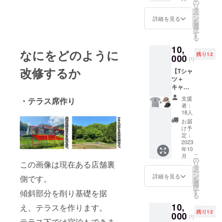
色：
の
リ
黒） ご
タ
ー
希望の
ン
詳細を見る
を
サイズ
選
択
をお知
す
る
らせく
10,
ださ
なにをどのように
残り12
い。
000
円
改修するか
【Tシャ
ツ＋
キャッ
プ】 プ
支援
・テラス席作り
リント
者：
Ｔシャ
18人
ツと新
お届
作の
け予
キャッ
定：
プが
2023
年10
セット
こ
月
になり
の
この画像は現在ある店舗裏
リ
まし
タ
ー
た！
ン
詳細を見る
側です。
を
キャッ
選
択
プはナ
す
傾斜部分を削り基礎を据
る
イロン
10,
製で軽
え、テラスを作ります。
残り12
くて丈
000
円
テラス下では宿泊もできま
夫で