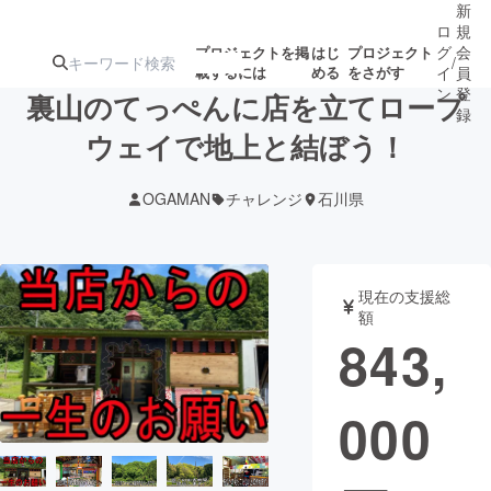
新
ロ
規
グ
会
プロジェクトを掲
はじ
プロジェクト
/
載するには
める
をさがす
イ
員
ン
登
裏山のてっぺんに店を立てロープ
録
ウェイで地上と結ぼう！
人気のプロ
注目のリ
注目の新着プロ
募集終了が近いプ
もうすぐ公開
OGAMAN
チャレンジ
石川県
ジェクト
ターン
ジェクト
ロジェクト
されます
アート・写真
音楽
現在の支援総
額
843,
テクノロジー・ガジェット
ゲーム・サ
000
映像・映画
書籍・雑誌
ビジネス・起業
チャレンジ