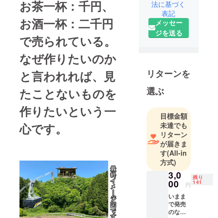
お茶一杯：千円、
法に基づく
表記
お酒一杯：二千円
メッセー
ジを送る
で売られている。
なぜ作りたいのか
リターンを
と言われれば、見
選ぶ
たことないものを
作りたいという一
目標金額
心です。
未達でも
リターン
が届きま
す
(All-in
方式)
3,0
残り
00
141
円
いまま
で発売
のな