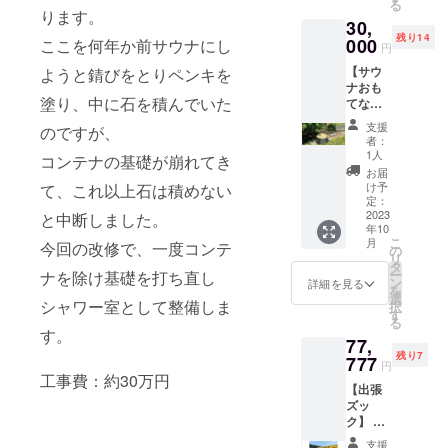
る
３kg)を
ハット
いいた
ります。
30,
食ら
本体の
しま
残り14
い、酒
000
ここを何年か前サウナにし
色はネ
す。
円
を飲
イビー
【サウ
ようと錆びをとりペンキを
み、星
のみと
ナおも
空を眺
なりま
塗り、中に石を積んでいた
てなし
め、床
す。 ※
プラ
に就
テント
支援
のですが、
ン】 オ
く。 お
サウナ
者：
リジナ
客様の
体験時
1人
コンテナの基礎が崩れてき
ル館内
ご要望
間は２
お届
着＋テ
に合わ
時間で
け予
て、これ以上石は積めない
ントサ
せた当
定：
す。
ウナ入
2023
と中断しました。
店がで
年10
り放題
きる最
こ
月
今回の改修で、一度コンテ
＋宿泊
高のお
の
リ
お客様
もてな
タ
ー
ナを除け基礎を打ち直し
のご希
しをさ
ン
詳細を見る
を
望日
せてい
選
シャワー室として整備しま
択
に、お
ただき
す
る
好きな
ますの
す。
77,
時間に
でどう
残り7
何度で
777
ぞ手ぶ
円
もテン
らでお
工事費：約30万円
【出張
トサウ
越しく
ズッ
ナが入
ださ
ク】 日
り放
い。 ※
本全
題！ 宿
おひと
支援