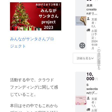
す。 日
未来
程はク
creatio
ラウド
nオリジ
ファン
ナルク
ディン
支援
ラウド
グ終了
者：
ファン
後メー
0人
ディン
ルにて
お届
グマ
打合せ
け予
ニュア
させて
定：
みんながサンタさんプロ
ル
2024
頂き、
年09
ジェクト
（PDF
zoomの
こ
月
版）
URLを
の
リ
「初心
メール
タ
ー
者でも
でお送
ン
詳細を見る
を
わかり
りしま
選
択
やす
す。 有
す
る
い」と
効期限
10,
いうお
は2025
客様か
000
年3月31
活動する中で、クラウド
円
らのお
日で
S
声が多
す。
ファンディングに関して感
selectio
いオリ
nのプロ
ジナル
じていること。
フィー
マニュ
支援
ルペー
アル
者：
本日はその中でもこれから
ジにて
を、さ
1人
お名前
らにご
お届