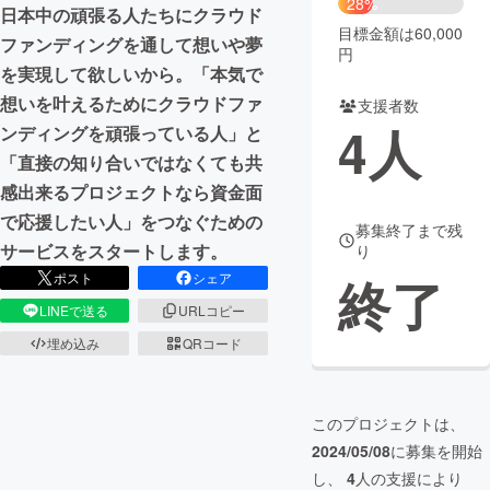
28%
日本中の頑張る人たちにクラウド
目標金額は60,000
まちづくり・地域活性化
ファンディングを通して想いや夢
円
を実現して欲しいから。「本気で
想いを叶えるためにクラウドファ
支援者数
CAMPFIRE for Social Good
CAMPFIRE Creation
4
人
ンディングを頑張っている人」と
CAMPFIREふるさと納税
machi-ya
コミュニティ
「直接の知り合いではなくても共
感出来るプロジェクトなら資金面
で応援したい人」をつなぐための
募集終了まで残
サービスをスタートします。
り
終了
ポスト
シェア
LINEで送る
URLコピー
埋め込み
QRコード
このプロジェクトは、
2024/05/08
に募集を開始
し、
4
人の支援により