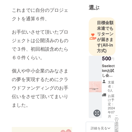
選ぶ
これまでに自分のプロジェ
クトを通算６件、
目標金額
未達でも
お手伝いさせて頂いたプロ
リターン
が届きま
ジェクトは公開済みのもの
す
(All-in
で３件、初回相談含めたら
方式)
６０件くらい。
500
円
Sselect
個人や中小企業のみなさま
ionお試
し会員
の夢を実現するためにクラ
権（3ヶ
支援
月）
者：
ウドファンディングのお手
Sselect
0人
ionの
伝いをさせて頂いてまいり
お届
サービ
け予
スを3ヶ
定：
ました。
月お試
2024
年07
しで体
こ
月
験出来
の
リ
ます。
タ
ー
期間が
ン
詳細を見る
を
限定さ