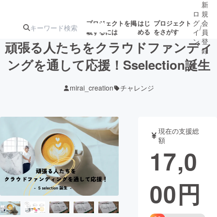
新
ロ
規
グ
会
プロジェクトを掲
はじ
プロジェクト
/
載するには
める
をさがす
イ
員
ン
登
頑張る人たちをクラウドファンディ
録
ングを通して応援！Sselection誕生
人気のプロ
注目のリ
注目の新着プロ
募集終了が近いプ
もうすぐ公開
mirai_creation
チャレンジ
ジェクト
ターン
ジェクト
ロジェクト
されます
アート・写真
音楽
現在の支援総
額
17,0
テクノロジー・ガジェット
ゲーム・サ
00
円
映像・映画
書籍・雑誌
ビジネス・起業
チャレンジ