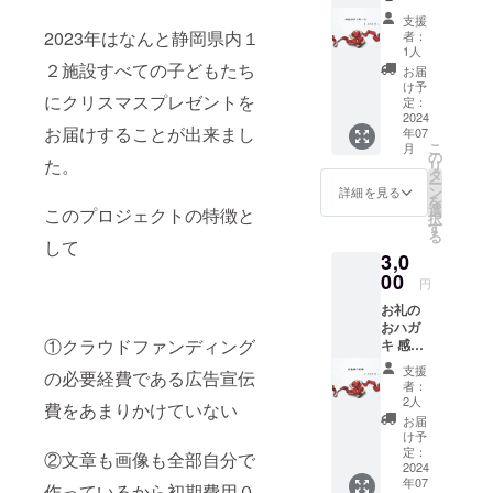
CAMPF
ト情報
支援
IREのシ
をLINE
2023年はなんと静岡県内１
者：
ステム
にて受
1人
のメッ
２施設すべての子どもたち
け取る
お届
セージ
ことが
け予
にクリスマスプレゼントを
機能を
出来るS
定：
活用し
2024
selectio
お届けすることが出来まし
年07
て感謝
nの会員
こ
月
の気持
権で
の
た。
リ
ちを込
す。 ま
タ
ー
めたお
ずは
ン
詳細を見る
を
礼の
メール
選
このプロジェクトの特徴と
択
メッ
にてS
す
る
セージ
selectio
して
3,0
をお送
n（LIN
りしま
00
Eオフィ
円
す。
シャル
お礼の
アカウ
おハガ
ント）
①クラウドファンディング
キ 感謝
に参加
の気持
するた
支援
の必要経費である広告宣伝
ちをこ
めの
者：
めたお
URLを
2人
費をあまりかけていない
礼のオ
送りま
お届
リジナ
す。 有
け予
ルデザ
定：
効期限
②文章も画像も全部自分で
インの
2024
はS
年07
ハガキ
作っているから初期費用０
selectio