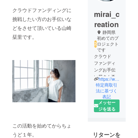
クラウドファンディングに
mirai_c
挑戦したい方のお手伝いな
reation
どをさせて頂いている山崎
静岡県
栞里です。
初めてのプ
ロジェクト
です
クラウド
ファンディ
ングお手伝
い屋さん🌟
https://www.mirai-creation.com/
特定商取引
法に基づく
表記
メッセー
ジを送る
この活動を始めてからちょ
リターンを
うど１年。