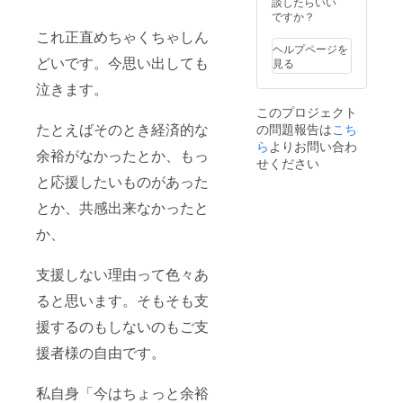
談したらいい
ファン
ですか？
ディン
これ正直めちゃくちゃしん
グ終了
ヘルプページを
後メー
どいです。今思い出しても
見る
ルにて
掲載内
泣きます。
容を打
このプロジェクト
合せさ
たとえばそのとき経済的な
の問題報告は
こち
せて頂
きま
ら
よりお問い合わ
余裕がなかったとか、もっ
す。 ※
せください
画像の
と応援したいものがあった
「S
bread」
とか、共感出来なかったと
はサン
プルで
か、
あり、
実在す
支援しない理由って色々あ
るお店
ではご
ると思います。そもそも支
ざいま
せん。
援するのもしないのもご支
援者様の自由です。
私自身「今はちょっと余裕