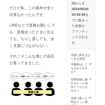
容は
関わらず、
ど）、
PDF版
だけど私、この基本が全く
事業内
と同じ
2024/06/30
容、ア
もので
出来なかったんです。
23:59:59
ま
ピール
す。 A4
ポイン
サイ
でに集まっ
ト、写
ズ、合
LINEなどで直接お願いして
た金額が
真など
計50
を掲載
ページ
ファンディ
も、直接会ったときに伝え
いたし
程度の
ングされま
ます。
カラー
ても、ちらし渡しても、全
文字数
印刷で
す。
は合計
く支援につながらない。
す。
2000文
字まで
支援に関するよ
それこそこんな感じの反応
です。
くある質問
写真は1
が返ってきました。
枚で
手数料はいく
す。 掲
らかかります
載期間
か？
はS
selectio
目標金額に届
nが存続
かなかった場
する限
合どうなりま
り（最
すか？
低1年
間）で
支援で困った
す。 ク
時はどこに相
ラウド