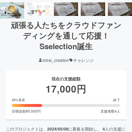
頑張る人たちをクラウドファン
ディングを通して応援！
Sselection誕生
mirai_creation
チャレンジ
現在の支援総額
17,000
円
終了
28
%達成
目標金額
60,000
円
支援者数
4
人
このプロジェクトは、
2024/05/08
に募集を開始し、
4
人の支援に