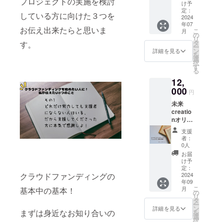
プロジェクトの実施を検討
掲載 S
支援者
け予
selectio
様のた
定：
している方に向けた３つを
nのオ
2024
めにパ
年07
フィ
ワー
お伝え出来たらと思いま
こ
月
シャル
アップ
の
リ
LINEア
したも
タ
す。
ー
カウン
のを
ン
詳細を見る
を
トのプ
PDFに
選
択
ロ
てメー
す
る
フィー
ルにて
12,
ルペー
お送り
ジにて
000
しま
円
ご支援
す。 A4
未来
者様の
サイ
creatio
お名前
ズ、合
nオリジ
を掲載
計50
ナルク
いたし
ページ
支援
ラウド
ます。
程度の
者：
ファン
法人
カラー
0人
ディン
名、団
です。
お届
グマ
体名、
け予
ニュア
個人名
定：
ル（紙
2024
クラウドファンディングの
など最
年09
印刷
大15文
こ
月
基本中の基本！
版）
字程度
の
リ
「初心
の掲載
タ
ー
者でも
が可能
ン
詳細を見る
まずは身近なお知り合いの
を
わかり
です。
選
択