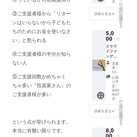
こ
月
を郵送
の
nが存続
リ
させて
タ
する限
ー
③ご支援者様から「リター
頂きま
ン
り（最
詳細を見る
を
す。
選
低1年
択
ンはいらないから子どもた
す
間）と
る
いたし
ちのためにお金を使いなさ
5,0
ます。
00
い」と怒られる
円
クラウ
ドファ
④ご支援者様の半分が知ら
ンディ
ングオ
ない人
支援
ンライ
者：
ン相談
0人
⑤ご支援回数がめちゃく
30分 ク
お届
ラウド
け予
ちゃ多い『投資家さん』の
ファン
定：
ディン
2024
ご支援者様が多い
年07
グにつ
こ
月
いての
の
リ
ご相談
タ
ー
をオン
ン
詳細を見る
を
ライン
選
択
（zoom
す
という点が挙げられます。
る
）にて
8,0
30分実
本当に有難い限りです。
施しま
00
円