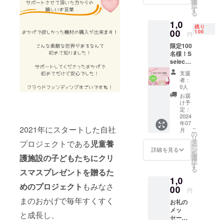
選
択
れてい
す
る
ること
1,0
以外は
残り
通常の
00
100
円
会員と
限定100
変わり
名様！S
ませ
selectio
ん。
n会員権
支援
月に２
者：
回(第
0人
１・第
お届
３木曜
け予
日２
定：
０：０
2024
年07
０予
2021年にスタートした自社
こ
月
定)、各
の
リ
5プロ
タ
プロジェクトである
児童養
ー
ジェク
ン
詳細を見る
を
ト程
護施設の子どもたちにクリ
選
択
度、 厳
す
る
スマスプレゼントを贈るた
選した
1,0
クラウ
めのプロジェクト
もみなさ
ドファ
00
円
ンディ
まのおかげで毎年すくすく
お礼の
ングの
メッ
プロ
と成長し、
セージ
ジェク