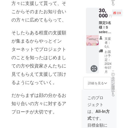
やす
期限はS
す
方々に支援して貰って、そ
る
い」と
selectio
30,
いうお
nが存続
こからそのまたお知り合い
残り3
客様か
000
する限
円
らのお
の方々に広めてもらって、
り（最
限定3名
声が多
低1年
様！S
いオリ
間）で
selectio
そしたらある程度の支援額
ジナル
す。 掲
nのプロ
マニュ
載を希
支援
が集まるからやっとイン
フィー
アル
望する
者：
ルペー
を、さ
お名前
0人
ターネットでプロジェクト
ジでご
らにご
を備考
お届
紹介 S
支援者
欄に必
け予
のことを知ったはじめまし
selectio
様のた
定：
ずご入
nのオ
2024
めにパ
力くだ
ての方や投資家さんたちに
年07
フィ
ワー
さい。
こ
月
シャル
見てもらえて支援して頂け
アップ
の
リ
LINEア
したも
タ
ー
るようになっていく。
カウン
のを印
ン
詳細を見る
を
トのプ
刷し、
選
択
ロ
フラッ
す
る
だからまずは顔の分かるお
フィー
トファ
このプロ
ルペー
イルに
知り合いの方々に対するア
ジェクト
ジにお
入れて
いてお
郵送に
は、
All-In方
プローチが大切です。
名前
てお送
式
です。
（会社
りしま
名、団
す。 内
目標金額に
体名な