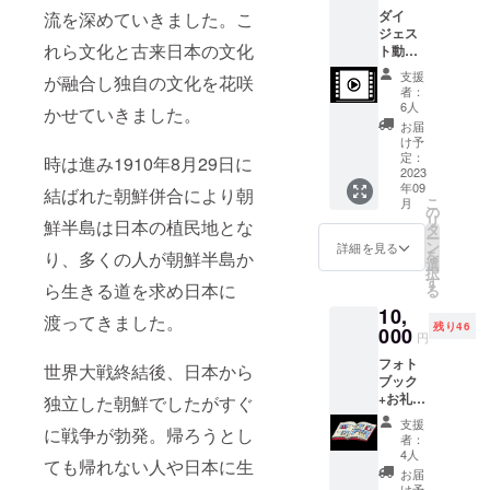
ダイ
流を深めていきました。こ
ジェス
れら文化と古来日本の文化
ト動画
：フェ
支援
が融合し独自の文化を花咲
スタの
者：
様子を
6人
かせていきました。
まとめ
お届
たダイ
け予
ジェス
定：
時は進み1910年8月29日に
ト動画
2023
年09
を配信
結ばれた朝鮮併合により朝
こ
月
いたし
の
リ
鮮半島は日本の植民地とな
ます。
タ
ー
・動画
ン
詳細を見る
を
り、多くの人が朝鮮半島か
内容：
選
択
フェス
す
ら生きる道を求め日本に
る
タのダ
10,
イジェ
渡ってきました。
残り46
スト映
000
円
像、イ
フォト
ンタ
世界大戦終結後、日本から
ブック
ビュー
+お礼の
独立した朝鮮でしたがすぐ
等 ・収
メッセ
録時
支援
に戦争が勃発。帰ろうとし
－ジカ
間：６
者：
－ド ：
分~８分
4人
ても帰れない人や日本に生
フェス
（予
お届
タの一
定）
け予