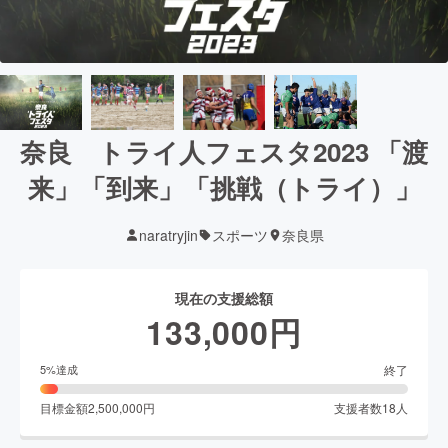
奈良 トライ人フェスタ2023 「渡
来」「到来」「挑戦（トライ）」
naratryjin
スポーツ
奈良県
現在の支援総額
133,000
円
終了
5
%達成
目標金額
2,500,000
円
支援者数
18
人