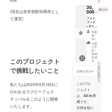
436
る
ジェス
ページ
30,
ト動画
残り30
を配信
(現在は奈良朝鮮幼稚班とし
000
円
いたし
て運営)
フォト
ます。
ブック
・動画
+ダイ
内容：
ジェス
フェス
支援
ト動画
タのダ
者：
＋大会
イジェ
0人
記念Ｔ
スト映
お届
シャツ
像、イ
け予
のセッ
ンタ
定：
ト ①
2023
ビュー
年09
フェス
等 ・収
このプロジェクト
こ
月
タの一
録時
の
リ
日を記
間：６
タ
で挑戦したいこと
ー
録した
分~８分
ン
詳細を見る
を
フォト
（予
選
択
ブッ
定）
す
る
ク。
・提供
このプロ
私たちは2023年6月18日に
フォト
方法：
ジェクト
ブック
視聴用
行われるラグビーフェス
内容
のURL
は、
All-In方
・数
ティバルをこのように開催
をメー
式
です。
量 ３
ルで送
いたします。
０冊
信いた
目標金額に
・商
しま