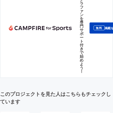
ラ
フ
ァ
ン
を
専
門
掲載
無料
サ
ポ
ー
ト
付
き
で
始
め
よ
う
！
このプロジェクトを見た人はこちらもチェックし
ています