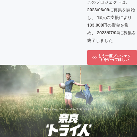
このプロジェクトは、
2023/06/09
に募集を開始
し、
18
人の支援により
133,000
円の資金を集
め、
2023/07/04
に募集を
終了しました
もう一度プロジェク
トをやってほしい