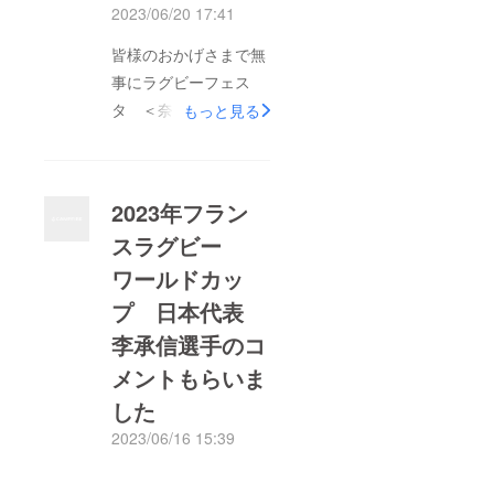
L7GRG14xGlzr1H0fvY
2023/06/20 17:41
lS53Y
皆様のおかげさまで無
事にラグビーフェス
タ ＜奈良トライ人
もっと見る
フェスタ２０２３＞が
終了しました！当日は
1500人の方々が集ま
2023年フラン
り、橿原ヤタガラス
スラグビー
フィールドに日朝友好
ワールドカッ
の挑戦（トライ）の旋
風を巻き起こしまし
プ 日本代表
た！本当にありがとう
李承信選手のコ
ございます！これから
メントもらいま
もクラウドファンディ
した
ングは続いていくの
2023/06/16 15:39
で、ここで募ったお金
もっと見る
は学生たちや地域社会