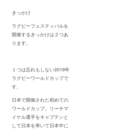
ディ
ゴ、
きっかけ
バーガ
ン
ディ、
ラグビーフェスティバルを
オレン
ジとな
開催するきっかけは２つあ
りま
す。 希
ります。
望色を
お届け
しま
す。 備
考欄
に、サ
１つは忘れもしない2019年
イズと
ラグビーワールドカップで
希望色
をご記
す。
入くだ
さい。
日本で開催された初めての
ワールドカップ。リーチマ
イケル選手をキャプテンと
して日本を率いて日本中に