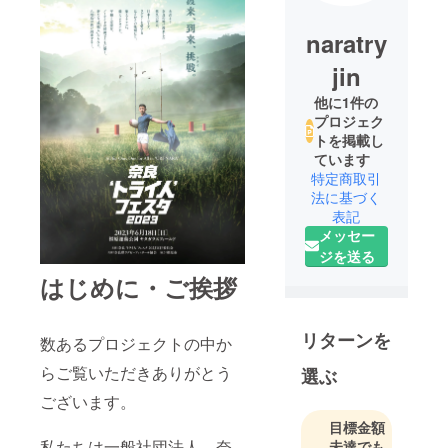
naratry
jin
他に1件の
プロジェク
トを掲載し
ています
特定商取引
法に基づく
表記
メッセー
ジを送る
はじめに・ご挨拶
リターンを
数あるプロジェクトの中か
らご覧いただきありがとう
選ぶ
ございます。
目標金額
私たちは一般社団法人 奈
未達でも