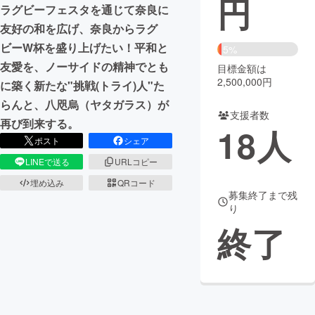
円
ラグビーフェスタを通じて奈良に
まちづくり・地域活性化
友好の和を広げ、奈良からラグ
ビーW杯を盛り上げたい！平和と
5%
友愛を、ノーサイドの精神でとも
目標金額は
CAMPFIRE for Social Good
CAMPFIRE Creation
2,500,000円
に築く新たな"挑戦(トライ)人"た
CAMPFIREふるさと納税
machi-ya
コミュニティ
らんと、八咫烏（ヤタガラス）が
支援者数
再び到来する。
18
人
ポスト
シェア
LINEで送る
URLコピー
埋め込み
QRコード
募集終了まで残
り
終了