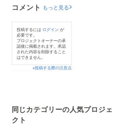
のためにどんどん還元
コメント
もっと見る
していきます！よろし
くお願いします！メ
ディアからのご紹介で
投稿するには
ログイン
が
す！
必要です。
https://www3.nhk.or.jp/
プロジェクトオーナーの承
lnews/nara/20230618/
認後に掲載されます。承認
された内容を削除すること
2050013818.htmlhttps
はできません。
://news.yahoo.co.jp/art
icles/0c1158d6a04790
※投稿する際の注意点
9ec9a36ca36744c07e
c25d2bf1今日の奈良テ
レビゆうドキッ！にて
3分30秒ほど、奈良ト
ライ人フェスタが放映
同じカテゴリーの人気プロジェ
されます。
↓↓https://www.naratv.
クト
co.jp/yudoki/