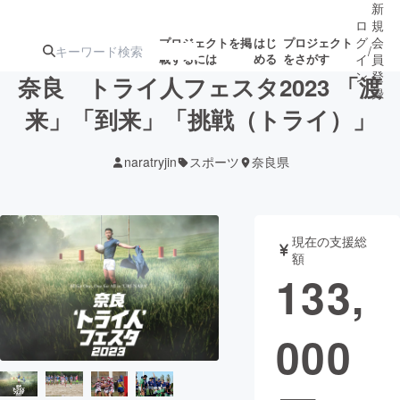
新
ロ
規
グ
会
プロジェクトを掲
はじ
プロジェクト
/
載するには
める
をさがす
イ
員
ン
登
奈良 トライ人フェスタ2023 「渡
録
来」「到来」「挑戦（トライ）」
人気のプロ
注目のリ
注目の新着プロ
募集終了が近いプ
もうすぐ公開
naratryjin
スポーツ
奈良県
ジェクト
ターン
ジェクト
ロジェクト
されます
アート・写真
音楽
現在の支援総
額
133,
テクノロジー・ガジェット
ゲーム・サ
000
映像・映画
書籍・雑誌
ビジネス・起業
チャレンジ