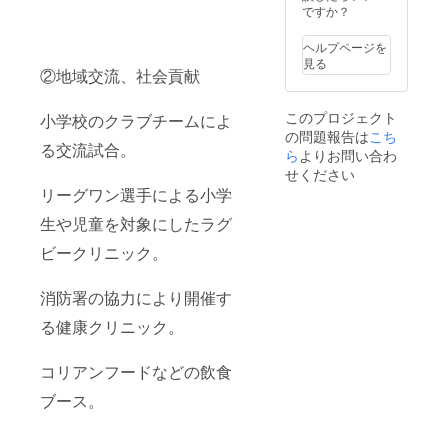
ビュー
イズと
ですか？
等 ・収
希望色
録時
をご記
ヘルプページを
間：６
入くだ
見る
分~８分
②地域交流、社会貢献
さい。
（予
定）
このプロジェクト
小学校のクラブチームによ
・提供
の問題報告は
こち
方法：
る交流試合。
視聴用
ら
よりお問い合わ
のURL
せください
をメー
リーグワン選手による小学
ルで送
信いた
生や児童を対象にしたラグ
しま
す。 ③
ビークリニック。
サイズ
は、
消防署の協力により開催す
M、L、
LLとな
る健康クリニック。
りま
す。ポ
リエス
コリアンフードなどの飲食
テル１
０
ブース。
０％。
色は、
イン