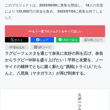
このプロジェクトは、
2023/06/09
に募集を開始し、
18
人の支援
により
133,000
円の資金を集め、
2023/07/04
に募集を終了しま
した
もう一度プロジェクトをやってほしい
ポスト
シェア
LINEで送る
URLコピー
埋め込み
QRコード
ラグビーフェスタを通じて奈良に友好の和を広げ、奈良
からラグビーW杯を盛り上げたい！平和と友愛を、ノー
サイドの精神でともに築く新たな"挑戦(トライ)人"たら
んと、八咫烏（ヤタガラス）が再び到来する。
ス
ポ
ー
ツ
ク