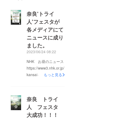
奈良'トライ
人'フェスタが
各メディアにて
ニュースに成り
ました。
2023/06/24 08:22
NHK お昼のニュース
https://www3.nhk.or.jp/
kansai-
もっと見る
news/20230618/2000
074972.html?
fbclid=IwAR3aKwRt76
奈良 トライ
odP-
人 フェスタ
WPFe_ObhvQ5jrnlq4
大成功！！！
Kuk9-