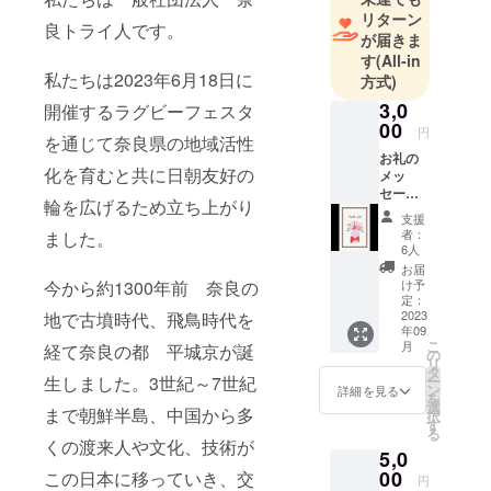
リターン
良トライ人です。
が届きま
す
(All-in
私たちは2023年6月18日に
方式)
3,0
開催するラグビーフェスタ
00
円
を通じて奈良県の地域活性
お礼の
化を育むと共に日朝友好の
メッ
セージ
輪を広げるため立ち上がり
カード
支援
：ハガ
者：
ました。
キにト
6人
ライ人
お届
フェス
今から約1300年前 奈良の
け予
タの写
定：
真と実
2023
地で古墳時代、飛鳥時代を
年09
行委員
こ
月
経て奈良の都 平城京が誕
からの
の
リ
お礼の
タ
生しました。3世紀～7世紀
ー
メッ
ン
詳細を見る
を
セージ
選
まで朝鮮半島、中国から多
択
を添え
す
る
て郵送
くの渡来人や文化、技術が
5,0
いたし
ます。
00
この日本に移っていき、交
円