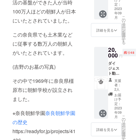
活の基盤ができた人が当時
日を記
・提供
定：
録した
2023
方法：
100万人ほどの朝鮮人が日本
年09
フォト
視聴用
こ
月
ブック
のURL
にいたとされていました。
の
リ
と実行
をメー
タ
ー
委員か
ルで送
ン
詳細を見る
を
この奈良県でも土木業など
らのお
信いた
選
択
礼の
しま
す
る
に従事する数万人の朝鮮人
メッ
す。
20,
セージ
がいたとされています。
残り48
のセッ
000
円
トを郵
ダイ
送いた
(吉野のお墓の写真)
ジェス
しま
ト動画
す。
+大会記
フォト
その中で1969年に奈良県橿
支援
念Ｔ
ブック
者：
シャツ
内容
原市に朝鮮学校が設立され
2人
のセッ
・数
お届
ました。
ト ①ダ
量 ５
け予
イジェ
０冊
定：
スト動
2023
・商
※奈良朝鮮学園
奈良朝鮮学園
年09
画 ：
品サイ
こ
月
フェス
ズ A６
の
の歴史
リ
タの様
・
タ
ー
子をま
ページ
ン
詳細を見る
https://readyfor.jp/projects/41
を
とめた
数
選
択
ダイ
４~６
す