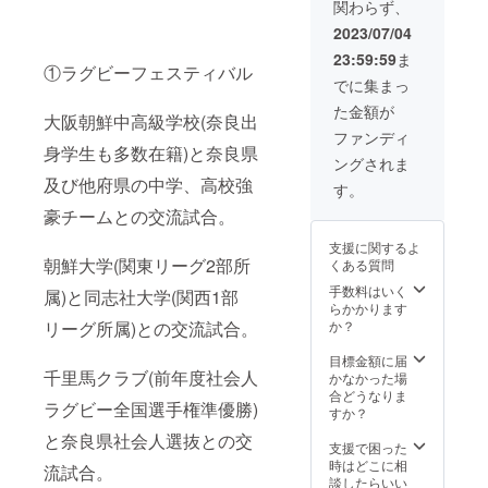
関わらず、
品サイ
す。 ②
ズ A６
サイズ
2023/07/04
・
は、
23:59:59
ま
ページ
M、L、
①ラグビーフェスティバル
数
LLとな
でに集まっ
４~６
りま
た金額が
ページ
す。ポ
大阪朝鮮中高級学校(奈良出
②ダイ
リエス
ファンディ
ジェス
身学生も多数在籍)と奈良県
テル１
ングされま
ト動画
０
及び他府県の中学、高校強
：フェ
０％。
す。
スタの
色は、
豪チームとの交流試合。
様子を
イン
まとめ
ディ
支援に関するよ
たダイ
ゴ、
朝鮮大学(関東リーグ2部所
くある質問
ジェス
バーガ
ト動画
ン
手数料はいく
属)と同志社大学(関西1部
を配信
ディ、
らかかります
いたし
オレン
リーグ所属)との交流試合。
か？
ます。
ジとな
・動画
りま
目標金額に届
千里馬クラブ(前年度社会人
内容：
す。 希
かなかった場
フェス
望色を
合どうなりま
ラグビー全国選手権準優勝)
タのダ
お届け
すか？
イジェ
しま
と奈良県社会人選抜との交
スト映
す。 備
支援で困った
像、イ
考欄
時はどこに相
流試合。
ンタ
に、サ
談したらいい