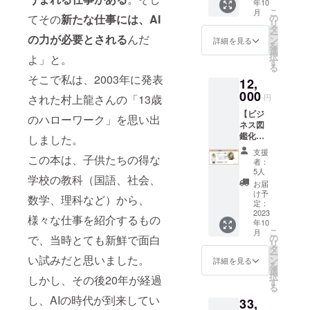
年10
マンダ
この図
の基本
こ
月
ラ
鑑は、
てその
新たな仕事には、AI
の
概念、
リ
チャー
デジタ
タ
関連す
ー
の力が必要とされる
んだ
ト」
ル版と
ン
る知識
詳細を見る
を
セット
は異な
選
や技
択
よ」と。
には、
る魅力
す
術、応
る
以下の
を持
用方法
そこで私は、2003年に発表
12,
五点
ち、手
などが
（送料
000
に取る
わかり
された村上龍さんの「13歳
円
込み）
ことで
やすく
【ビジ
が含ま
スキル
のハローワーク」を思い出
解説さ
ネス図
れてい
の世界
れてい
鑑化プ
ます。
しました。
に身を
ます。
ラン】
・書籍
投じる
また、
支援
この本は、子供たちの得な
支援者
「夢を
ことが
実践的
者：
様のス
叶える
できま
5人
な例や
学校の教科（国語、社会、
キルと
マンダ
す。図
事例も
お届
仕事を1
ラ
鑑をめ
け予
豊富に
数学、理科など）から、
ページ
チャー
定：
くる手
取り入
にまと
2023
ト」
応え
れられ
様々な仕事を紹介するもの
年10
めた図
（1580
と、
てお
こ
月
鑑を作
円） ・
の
で、当時とても新鮮で面白
ページ
り、実
リ
成し、
書籍「9
タ
をめく
際の現
ー
プリン
い試みだと思いました。
マス思
ン
る度に
詳細を見る
場での
を
ト版の
考マン
選
広がっ
活用に
択
しかし、その後20年が経過
図鑑を
ダラ
す
ていく
役立つ
る
お届け
チャー
知識の
情報が
し、AIの時代が到来してい
33,
しま
ト」
数々
提供さ