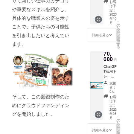
りて新しい仕事のカテゴリ
ク】 :支
す。 あ
鑑を作
円） あ
お届
分自身
め、ス
援者様
なたの
成し、
け予
なたの
の成長
マート
や重要なスキルを紹介し、
のスキ
スキル
定：
さらに
夢を叶
やキャ
フォン
ルと仕
2023
と仕事
完成し
えるた
リアの
具体的な職業人の姿を示す
やタブ
年10
事の図
を図鑑
た図鑑
めの手
発展に
レッ
こ
月
鑑化
化し、
の
をリア
ことで、子供たちの可能性
助けと
向け
ト、パ
リ
（１
さらに
タ
ルな形
なる
て、ス
ソコン
ー
ペー
教育環
を引き出したいと考えてい
ン
でお届
詳細を見る
「夢を
キル図
など、
を
ジ）に
境の支
選
けしま
叶える
鑑を手
お好き
択
ます。
加え
援にも
す
す。 図
マンダ
に取
なデバ
る
て、ス
貢献す
鑑化さ
ラ
り、そ
イスで
70,
キル図
る特別
れた
チャー
の豊富
アクセ
鑑を5校
000
なパッ
ページ
ト」
円
な情報
スでき
に寄付
クをご
では、
セット
に触れ
ます。
ChatGP
し、学
用意し
あなた
をご紹
てみて
新たな
T活用ト
生たち
まし
の経営
介しま
くださ
スキル
レーニ
に提供
た。こ
スキル
す。こ
い。新
の習得
ング&実
する
のパッ
や専門
のセッ
支援
たなス
や既存
践+図鑑
パック
クで
知識、
者：
トには
キルへ
のスキ
1冊セッ
です。
は、自
0人
独自の
以下の
の探求
ルの向
ト【個
そして、この図鑑制作のた
あなた
身の仕
アプ
お届
アイテ
が、あ
上に向
人事業
のスキ
事の図
け予
ローチ
ムが含
なたの
けて、
めにクラウドファンディン
主or法
ルと仕
定：
鑑化（1
や成果
まれて
可能性
この電
人向
2023
事の図
ペー
など、
いま
を広
グを開始しました。
子版
年08
け】
鑑化に
ジ）に
あなた
す。 1.
げ、人
こ
「おし
月
ChatGP
加え
の
加え
が持つ
書籍
生を豊
リ
ごと図
Tを活用
て、母
タ
て、指
貴重な
「夢を
かに彩
ー
鑑」を
するた
校や近
ン
定した1
詳細を見る
要素が
叶える
る一歩
を
活用し
めの独