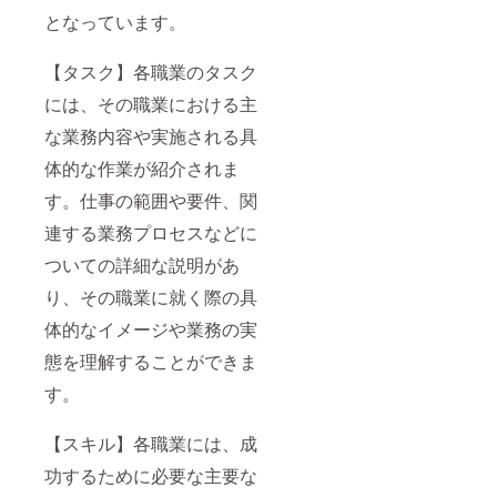
くださ
写真
の学校
210㎜×
ます。
い
となっています。
等） ⑥
（例：
縦99㎜
【寄贈
例：
当該
自分宛
予算内
に関し
「ざぶ
【タスク】各職業のタスク
ページ
て３
であれ
て】 支
ろー」
および
冊、１
ばご相
援いた
→ざぶ
には、その職業における主
書籍巻
冊は
談に応
だいた
ろーと
末に記
◯◯
じさせ
段階で
掲載さ
な業務内容や実施される具
載する
校、残
ていた
寄贈に
れま
名前 ※
りはお
だきま
ついて
す。 ※
体的な作業が紹介されま
スペ
任せ）
す。
送付先
８文字
シャル
※「お任
【備考
の学校
以内 ※
す。仕事の範囲や要件、関
サンク
せ」す
欄につ
からご
当方判
スとし
ると本
いて】
了承い
連する業務プロセスなどに
断でリ
て名
文記載
※帯及び
ただい
ネーム
ついての詳細な説明があ
前、も
の寄贈
書籍巻
たもの
させて
しくは
先に送
末にス
とさせ
いただ
り、その職業に就く際の具
ニック
付しま
ペシャ
ていた
く場合
ネー
す。 ⑤
ルサン
だきま
もあり
体的なイメージや業務の実
ム、イ
顔写真
クスと
す。も
ます
ニシャ
参考
して名
し希望
【リ
態を理解することができま
ルが掲
URL（F
前、も
された
ターン
載でき
Bプロフ
しくは
学校か
す。
品詳
ます。
写真
ニック
ら寄贈
細】
※カギ括
等） ⑥
ネー
を断ら
・数
【スキル】各職業には、成
弧「」
当該
ム、イ
れた際
量：六
内にご
ページ
ニシャ
は、別
冊（内
功するために必要な主要な
希望の
および
ルが掲
の寄贈
五冊は
名前を
書籍巻
載でき
先に送