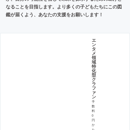
なることを目指します。より多くの子どもたちにこの図
鑑が届くよう、あなたの支援をお願いします！
エ
ン
タ
メ
領
域
特
化
型
ク
ラ
フ
ァ
ン
手
数
料
0
円
か
ら