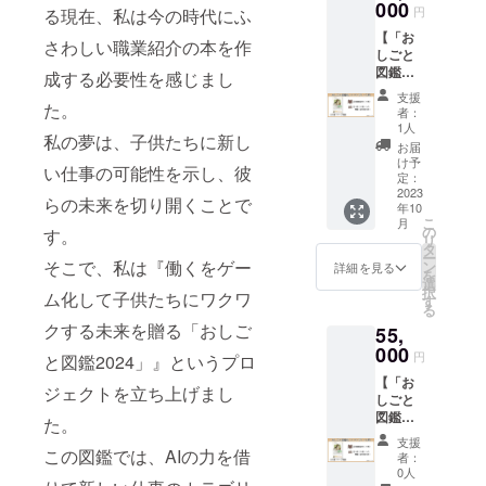
す。 経
000
（1430
が、あ
れてい
円
る現在、私は今の時代にふ
営者や
円） ・
なたを
ます。
【「お
個人事
オリジ
スキル
さわしい職業紹介の本を作
このデ
しごと
業主の
ナル ピ
の探求
ジタル
図鑑」
方々に
成する必要性を感じまし
ンバッ
へと誘
ダウン
母校寄
向け
チ
いま
ロード
支援
付パッ
た。
て、自
（1800
す。 こ
者：
版「お
ク】 ：
身のス
円） ・
1人
のプリ
しごと
私の夢は、子供たちに新し
支援者
キルや
卓上型
ント版
お届
図鑑」
様のス
仕事を
マンダ
け予
「おし
は、常
い仕事の可能性を示し、彼
キルと
図鑑化
定：
ラ
ごと図
に手元
仕事の
2023
した特
チャー
鑑」
らの未来を切り開くことで
に置い
年10
図鑑化
別なオ
トB型
は、い
て便利
こ
月
に加え
ファー
の
（A3
す。
つでも
に利用
リ
て、指
をご提
タ
版）
手元に
できる
ー
定した1
そこで、私は『働くをゲー
供いた
ン
（1650
詳細を見る
置いて
ため、
を
校に寄
しま
選
円） ・
活用で
自己学
択
ム化して子供たちにワクワ
付が行
す。こ
す
卓上型
きるた
習やス
る
われ、
の特別
マンダ
め、学
キル
クする未来を贈る「おしご
55,
学生た
プラン
ラ
習やス
アップ
ちに
000
では、
チャー
キル
円
の際に
と図鑑2024」』というプロ
「おし
あなた
トA型
アップ
重宝し
【「お
ごと図
のスキ
（A4
ジェクトを立ち上げまし
の際に
ます。
しごと
鑑」を
ルと仕
版）
便利な
また、
図鑑」
提供す
事を1
た。
（1100
リソー
PDF形
母校寄
る特別
ページ
円） ・
スとな
支援
式で提
付5校
この図鑑では、AIの力を借
なパッ
にまと
+送料
者：
りま
供され
パッ
クで
めた図
0人
（550
す。自
るた