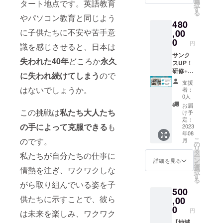
を願っ
選
てくだ
タート地点です。英語教育
テー
す。あ
択
） * 文
にスキ
くを
にカー
んだ特
ていま
す
さい。
ショ
なたの
る
字起こ
ル図鑑
ゲーム
ド化し
別な帯
す。 次
やパソコン教育と同じよう
【リテ
ン、ビ
夢に向
480
し＆
を手に
化する
ます。
を作成
世代の
イクに
ジネス
かって
に子供たちに不安や苦手意
ChatGP
入れる
人事評
ジョブ
し、本
,00
学びと
つい
展開の
進むた
Tまとめ
機会を
価シス
綺羅
の装丁
成長を
0
て】 基
際に活
めのモ
円
識を感じさせると、日本は
* 画像生
提供し
テム）
カード
の一部
応援す
本的に
用する
チベー
成AI基
ます。
【リ
は、各
として
サンク
るため
リテイ
こと
ション
失われた40年
どころか
永久
礎
このプ
ターン
カード
使用さ
スUP！
に、ぜ
クは行
で、よ
を高め
（Midjo
ランで
品詳
に異な
せてい
研修+図
ひスキ
いませ
り魅力
に失われ続けてしまう
ので
る一品
urney）
は、通
細】
るジョ
ただく
鑑1冊
ル図鑑
ん。
的でプ
です。
支援
* 画像生
常の1万
・数
ブのイ
プラン
セット
母校寄
はないでしょうか。
ニック
ロ
者：
4. 卓上
成AI応
円図鑑
量：一
ラスト
です。
【企業
付5校
ネーム
0人
フェッ
型マン
用 （企
化とは
冊 ・
を特徴
本の帯
向け】
パック
のみの
ショナ
お届
ダラ
画書、
異なる
商品サ
として
は、あ
働く
この挑戦は
私たち大人たち
にご参
記載に
け予
ルな印
チャー
ブログ
アピー
イズ：
いま
なたの
をゲー
加くだ
定：
なりま
象を与
トB型
の手によって克服できる
も
へ） *
ル力と
A4
す。こ
名前と
ム化す
2023
さい。
す。
えるこ
（A3
年08
Canva
特典を
れによ
感想を
る人事
学生た
【寄贈
とがで
版） 大
のです。
こ
月
で名刺
提供
り、あ
含めた
評価&
ちの未
の
に関し
きま
きなサ
リ
作成 *
し、あ
なたの
特別な
チーム
来への
タ
て】 支
す。 ご
私たちが自分たちの仕事に
イズの
ー
Canva
なたの
仕事や
帯を作
研修を
貢献と
ン
援いた
詳細を見る
自身の
卓上型
を
でプレ
スキル
スキル
成いた
受ける
教育環
選
だいた
情熱を注ぎ、ワクワクしな
仕事を
マンダ
択
ゼン作
や仕事
が視覚
しま
ことが
境の向
す
段階で
図鑑化
ラ
る
成 60
の魅力
的に表
す。こ
できる
がら取り組んでいる姿を子
上を実
寄贈に
し、他
チャー
500
分×3回
を際立
現さ
の帯
コース
現する
ついて
の方々
トで
供たちに示すことで、彼ら
（任意
たせま
れ、
は、本
です サ
,00
素晴ら
送付先
にその
す。ク
のタイ
す。さ
カード
の装丁
ンクス
しい機
0
の学校
魅力を
リエイ
円
は未来を楽しみ、ワクワク
ミン
らに、
の形式
の一部
UP！研
会で
からご
伝える
ティブ
グ）
Zoomに
で楽し
として
修コー
【地域