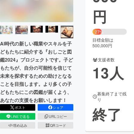
円
まちづくり・地域活性化
CAMPFIRE for Social Good
CAMPFIRE Creation
27%
CAMPFIREふるさと納税
machi-ya
コミュニティ
目標金額は
AI時代の新しい職業やスキルを子
500,000円
どもたちに紹介する『おしごと図
鑑2024』プロジェクトです。子ど
支援者数
13
人
もたちが、自分の可能性を信じて
未来を探求するための助けとなる
ことを目指します。より多くの子
どもたちにこの図鑑が届くよう、
募集終了まで残
り
あなたの支援をお願いします！
終了
ポスト
シェア
LINEで送る
URLコピー
埋め込み
QRコード