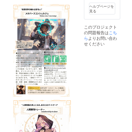
ださ
（例：
外壁塗
ます。
エー
て】 支
てくだ
験をよ
45分
鑑」の
い。
住所
装、特
ヘルプページを
「夢を
ター｜
援いた
さい！
り深め
SESSIO
印刷版
【備考
◯◯校
殊塗
見る
叶える
株式会
だいた
【リテ
ること
N2 評価
を30冊
欄につ
１冊、
装） ③
マンダ
社サン
段階で
イクに
ができ
基準を
ご提供
いて】
残りは
ホーム
ラ
クスUP
寄贈に
つい
ます。
作ろう
いたし
お手数
お任
ページ
チャー
このプロジェクト
Profess
ついて
て】
本の帯
↓ 12
ます。
です
せ）
URL（
ト」
の問題報告は
こち
or｜AI
送付先
zoomに
には、
時30分
これに
が、以
※「お任
あれ
セット
ゲーム
の学校
よる面
あなた
昼休憩
より、
ら
よりお問い合わ
下の必
せ」す
ば） ④
は、あ
プラン
からご
談によ
の個性
↓ 13
大切な
要事項
ると本
せください
参考写
なたの
ナー｜
了承い
る仕上
や思い
時30分
人々や
を備考
文記載
真
目標達
岡山県
ただい
げを行
が反映
SESSIO
お客様
欄に記
の寄贈
URL（F
成の旅
デジタ
たもの
いま
され、
N3 キャ
に図鑑
入して
先に送
Bプロフ
をサ
ル人材
とさせ
す。そ
読者た
リア
を贈る
くださ
付しま
写真
ポート
育成支
ていた
の際に
ちに直
マップ
ことが
い（必
す。 ⑤
等） ⑤
するた
援講師
だきま
学生ス
接訴え
↓休憩
できま
須） ①
参考写
当該
めのユ
｜ 扱え
す。も
タッフ
かける
10分 15
す。 3.
職業名
真
ページ
ニーク
るツー
し希望
が加わ
ことが
時30分
デジタ
（例：
URL（F
および
で実用
ルや
された
ること
できる
SESSIO
ル版無
塗装
Bプロフ
書籍巻
的なア
サービ
学校か
もあり
でしょ
N4 ミッ
制限ア
工） ②
写真
末に記
イテム
ス例：
ら寄贈
ます。
う。 本
ション
クセス:
職業の
等） ⑥
載する
です。
ChatGP
を断ら
【寄贈
の装丁
宣言
デジタ
説明
当該
名前 ※
ぜひこ
T、
れた際
に関し
の一部
※17時頃
ル版の
（例：
ページ
スペ
のセッ
Midjour
は、別
て】 支
とし
終了
「おし
外壁塗
および
シャル
トを手
ney、
の寄贈
援いた
て、あ
【リ
ごと図
装、特
書籍巻
サンク
に入れ
note、
先に送
だいた
なたの
ターン
鑑」
殊塗
末に記
スとし
て、自
Canva
付させ
段階で
名前と
品詳
に、無
装） ③
載する
て名
分の夢
※各登録
ていた
寄贈に
感想が
細】
制限に
ホーム
名前 ※
前、も
を実現
はご自
だきま
ついて
掲載さ
・数
アクセ