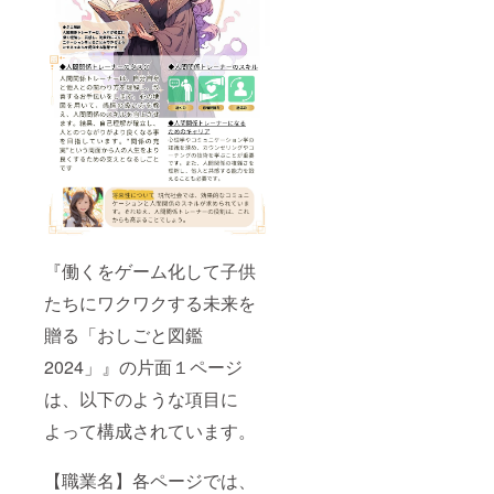
ページ
スペ
しくは
させる
身で
すので
送付先
れた帯
量：一
スする
URL（
シャル
ニック
一歩を
行って
予めご
の学校
は、本
冊 ・
ことが
あれ
サンク
ネー
踏み出
もらい
了承く
からご
の魅力
商品サ
できま
ば） ④
スとし
ム、イ
してく
ます 身
ださ
了承い
を高
イズ：
す。 4.
寄贈先
て名
ニシャ
ださ
に付く
い。
ただい
め、他
A5
ジョブ
の学校
前、も
ルが掲
い。
かもし
【備考
たもの
の読者
綺羅
（例：
しくは
載でき
【リ
れない
欄につ
とさせ
たちに
カード:
自分宛
ニック
ます。
ターン
Skill：
いて】
ていた
も深い
さら
て３
ネー
※カギ括
品詳
AIボッ
以下の
だきま
印象を
に、
冊、１
ム、イ
弧「」
細】
トへの
必要事
す。も
与える
ジョブ
冊は
ニシャ
内にご
[書籍]
質問方
項を備
し希望
ことで
綺羅
◯◯
ルが掲
希望の
・数
法や
考欄に
された
しょ
カード
校、残
載でき
名前を
量：二
（コマ
記入し
学校か
う。 本
も含ま
りはお
ます。
入れて
冊 [ピ
ンドプ
てくだ
ら寄贈
の帯を
れてい
任せ）
※カギ括
くださ
ンバッ
ロンプ
さい
を断ら
作成す
ます。
※「お任
弧「」
『働くをゲーム化して子供
い
チ] ・
ト・呪
（必
れた際
ること
ジョブ
せ」す
内にご
例：
数量：
文の唱
須） ①
は、別
で、あ
綺羅
たちにワクワクする未来を
ると本
希望の
「ざぶ
一個
え
職業名
の寄贈
なた自
カード
文記載
名前を
ろー」
[卓上型
贈る「おしごと図鑑
方）、
（例：
先に送
身が本
は、あ
の寄贈
入れて
→ざぶ
マンダ
画像生
塗装
付させ
の一部
なたの
先に送
くださ
ろーと
ラ
2024」』の片面１ページ
成AIへ
工） ②
ていた
とな
仕事や
付しま
い
掲載さ
チャー
の命令
職業の
だきま
り、そ
スキル
す。 ⑤
例：
れま
ト] ・
は、以下のような項目に
方法、
説明
すので
の存在
をカー
参考写
「ざぶ
す。 ※
数量：
Canva
（例：
予めご
感を表
ド化し
真
ろー」
よって構成されています。
８文字
二個
による
外壁塗
了承く
現する
たもの
URL（F
→ざぶ
以内 ※
・商
デザイ
装、特
ださ
ことが
です。
Bプロフ
ろーと
当方判
品サイ
ン方法
殊塗
い。
できま
これら
写真
【職業名】各ページでは、
掲載さ
断でリ
ズ：
【リ
装） ③
【備考
す。ぜ
のカー