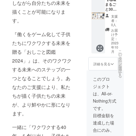
す。あ
了承い
一歩を
なアイ
しながら自分たちの未来を
有効期
よるオ
く紹介
使用さ
ス ・
まるご
なたの
ただい
踏み出
デアを
限：
ンライ
されま
れ、あ
1DAY 4
と30冊
ご支援
たもの
描くことが可能になりま
しませ
整理
2023年
ン会議
す。 こ
なたの
セッ
寄贈
に心か
とさせ
んか？
し、具
支援
12月31
によっ
のプラ
声を直
ション
パッ
ら感謝
す。
ていた
このプ
者：
体的な
日まで
て、図
ンの目
接本の
研修
ケー
いたし
だきま
0人
ランを
行動計
に3回終
鑑化の
的は、
表面に
（1日6
ジ】 地
ます。
す。も
通じ
お届
画を作
『働くをゲーム化して子供
了しな
内容や
会社に
反映さ
時間の
域の小
【リテ
し希望
け予
て、あ
成する
いと権
デザイ
おしご
せるこ
人事研
学校・
イクに
定：
された
なたの
のに最
たちにワクワクする未来を
利を失
ンに関
と体験
とがで
修コー
中学
2023
つい
学校か
スキル
適な
年10
いま
するご
やイン
きま
ス） ※
校・高
て】 基
ら寄贈
と仕事
ツール
贈る「おしごと図鑑
こ
月
す。そ
要望や
ターン
す。 あ
認定
校への
本的に
の
を断ら
の輝き
です。
リ
の場合
修正箇
に来た
なたの
ファシ
RP効果
リテイ
タ
れた際
を引き
2024」』は、そのワクワク
5. 卓上
ー
の返金
所を直
子ども
名前と
リテー
抜群！
クは行
ン
は、別
詳細を見る
立て、
型マン
を
はいた
接指示
たちに
感想を
ター1名
地元で
いませ
選
する未来へのステップの一
の寄贈
更なる
ダラ
択
しませ
いただ
ジョブ
帯に含
（参加
話題に
ん。本
す
先に送
成功に
チャー
る
ん。
けま
綺羅
めるこ
者目安5
なる可
つとなることでしょう。あ
誌は
付させ
このプロ
つなげ
トA型
受講日
す。 ぜ
カード
とで、
人～12
能性が
ニック
ていた
ていき
（A4
ジェクト
なたのご支援により、私た
程はプ
ひこの
をプレ
本の内
人）
大！！
ネーム
だきま
ましょ
版） コ
ロジェ
プラン
ゼント
容や魅
480,000
プレミ
のみの
すので
は、All-or-
う。
ンパク
ちが描く子供たちの未来
クト終
をご活
するこ
力をよ
円 ※通
アムス
記載に
予めご
【リテ
トなサ
Nothing方式
了後
用いた
とで
り深く
常17万
ポン
なりま
了承く
イクに
が、より鮮やかに形になり
イズの
メール
だき、
す。
表現す
円×4回
サー
す。
ださ
です。
つい
卓上型
にて調
あなた
ジョブ
ること
68万
パック
【寄贈
い。
ます。
て】 基
マンダ
目標金額を
整させ
のスキ
綺羅
ができ
→1日研
は、以
に関し
【備考
本的に
ラ
ていた
ルや仕
カード
ます。
修にす
下特典
て】 支
欄につ
達成した場
リテイ
チャー
だきま
事を図
は、子
あなた
ると
があり
一緒に「ワクワクする40
援いた
いて】
クは行
トで
合にのみ、
す 受
鑑化
どもた
の名前
29%OF
ます。
だいた
お手数
いませ
す。手
年」を創り出し、子供たち
講方法
し、社
ちに将
や感想
F ※会場
1. 図鑑