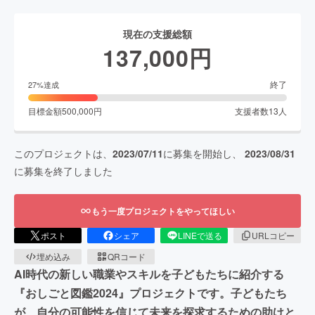
現在の支援総額
137,000
円
終了
27
%達成
目標金額
500,000
円
支援者数
13
人
このプロジェクトは、
2023/07/11
に募集を開始し、
2023/08/31
に募集を終了しました
もう一度プロジェクトをやってほしい
ポスト
シェア
LINEで送る
URLコピー
埋め込み
QRコード
AI時代の新しい職業やスキルを子どもたちに紹介する
『おしごと図鑑2024』プロジェクトです。子どもたち
が、自分の可能性を信じて未来を探求するための助けと