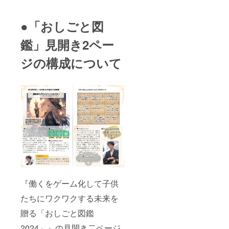
記載希
参考
望）
URL（F
●「おしごと図
【リ
Bプロフ
ターン
写真
品詳
等） ⑥
鑑」見開き2ペー
細】
当該
[図鑑]
ページ
ジの構成について
・数
および
量：六
書籍巻
冊（内
末に記
五冊は
載する
寄贈）
名前 ※
・商
スペ
品サイ
シャル
ズ：A4
サンク
[キラ
スとし
カード]
て名
・数
前、も
量：10
しくは
枚 ・
ニック
寄贈お
ネー
礼メー
ム、イ
『働くをゲーム化して子供
ル
ニシャ
ルが掲
たちにワクワクする未来を
載でき
贈る「おしごと図鑑
ます。
※カギ括
2024」』の見開き二ページ
弧「」