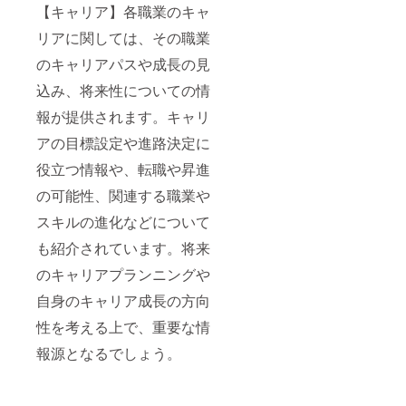
【キャリア】各職業のキャ
載しま
→ざぶ
８文字
装、特
すか？
ろーと
以内
殊塗
リアに関しては、その職業
（例：
掲載さ
【リ
装） ③
会社住
れま
ターン
ホーム
のキャリアパスや成長の見
所とQR
す。 ※
品詳
ページ
コード
８文字
細】
URL（
込み、将来性についての情
記載希
以内
・数
あれ
報が提供されます。キャリ
望）
（当方
量：1
ば） ④
【リ
判断で
・商
寄贈先
アの目標設定や進路決定に
ターン
リネー
品サイ
の学校
品詳
ムさせ
ズ：横
（例：
役立つ情報や、転職や昇進
細】
ていた
210㎜×
自分宛
・数
だく場
縦99㎜
て３
の可能性、関連する職業や
量：六
合もあ
冊、１
冊（内
りま
冊は
スキルの進化などについて
五冊は
す） ⑦
◯◯
寄贈）
当該
校、残
も紹介されています。将来
・商
ページ
りはお
のキャリアプランニングや
品サイ
での会
任せ）
ズ：A4
社情
※「お任
自身のキャリア成長の方向
・寄
報・名
せ」す
贈お礼
前を記
ると本
性を考える上で、重要な情
メール
載しま
文記載
すか？
の寄贈
報源となるでしょう。
（例：
先に送
会社住
付しま
所とQR
す。 ⑤
コード
顔写真