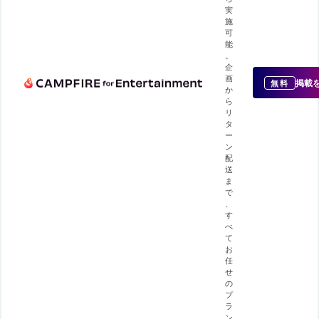
実
施
可
能
。
企
画
掲載
無料
か
ら
リ
タ
ー
ン
配
送
ま
で
、
す
べ
て
お
任
せ
の
プ
ラ
ン