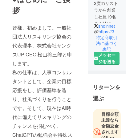
2度のリスト
拶
ラから創業
し社員19名
の会社に。
shoinnet
皆様、初めまして。一般社
元ゲーム設
https://39s-up.com/
団法人リスキリング協会の
計者の経験
特定商取引
法に基づく
を生かし、
代表理事、株式会社サンク
表記
減点なし加
スUP CEO 松山将三郎と申
メッセー
点のみで褒
ジを送る
します。
め合う評価
システムを
私の仕事は、人事コンサル
構築。
タントとして、企業の目標
リターンを
応援をし、評価基準を造
選ぶ
り、社風づくりを行うこと
です。そして、現在はAI時
目標金額
代に備えてリスキリングの
未達なら
チャンスを掴むべく、
全額返金
されます
ChatGPTの勉強会や特殊ス
(All-or-