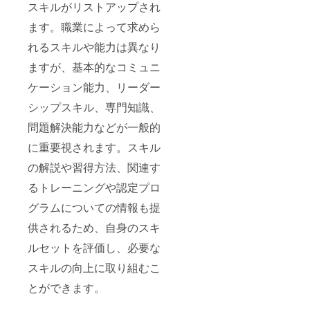
寄贈）
スキルがリストアップされ
入れて
末に記
ます。
付させ
・商
くださ
載する
→備考
ていた
品サイ
ます。職業によって求めら
い
名前 ※
欄にカ
だきま
ズ：A4
例：
スペ
ギ括弧
すので
・寄
れるスキルや能力は異なり
「ざぶ
シャル
「」内
予めご
贈お礼
ますが、基本的なコミュニ
ろー」
サンク
にご希
了承く
メール
→ざぶ
スとし
望の名
ださ
ケーション能力、リーダー
ろーと
て名
前を入
い。
掲載さ
前、も
れてく
【備考
シップスキル、専門知識、
れま
しくは
ださ
欄につ
す。 ※
ニック
い。
いて】
問題解決能力などが一般的
８文字
ネー
例：
以下の
以内
ム、イ
「ざぶ
必要事
に重要視されます。スキル
（当方
ニシャ
ろー」
項を備
判断で
ルが掲
→ざぶ
考欄に
の解説や習得方法、関連す
リネー
載でき
ろーと
記入し
るトレーニングや認定プロ
ムさせ
ます。
掲載さ
てくだ
ていた
※カギ括
れま
さい
グラムについての情報も提
だく場
弧「」
す。 ※
（必
合もあ
内にご
お名前
須） ①
供されるため、自身のスキ
りま
希望の
記載が
職業名
す） ⑦
名前を
確認で
（例：
ルセットを評価し、必要な
当該
入れて
きない
塗装
ページ
くださ
場合な
工） ②
スキルの向上に取り組むこ
での会
い
どは掲
職業の
とができます。
社情
例：
載でき
説明
報・名
「ざぶ
ませ
（例：
前を記
ろー」
ん。 ※
外壁塗