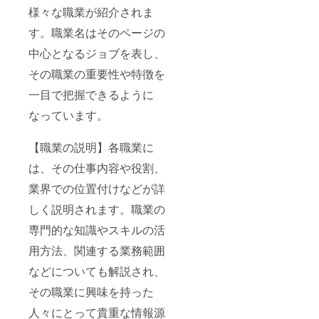
等） ⑥
れま
ネーム
A3・A4
様々な職業が紹介されま
ターン
ホーム
欄につ
ひこの
ドを贈
当該
す。 ※
させて
品詳
ページ
いて】
特別な
ること
ページ
８文字
いただ
す。職業名はそのページの
細】
URL（
以下の
オプ
で、あ
および
以内 ※
く場合
・数
あれ
必要事
ション
なたの
書籍巻
当方判
もあり
中心となるジョブを表し、
量：一
ば） ④
項を備
を選択
仕事の
末に記
断でリ
ます
冊 ・
寄贈先
考欄に
し、本
魅力や
載する
ネーム
【リ
その職業の重要性や特徴を
商品サ
の学校
記入し
の帯を
特徴を
名前 ※
させて
ターン
イズ：
（例：
てくだ
通じて
伝える
スペ
一目で把握できるように
いただ
品詳
A4
自分宛
さい
あなた
ことが
シャル
く場合
細】
て３
（必
の名前
できま
なっています。
サンク
もあり
・数
冊、１
須） ①
と感想
す。
スとし
ます
量：一
冊は
職業名
を世界
【リテ
て名
【リ
冊 ・
【職業の説明】各職業に
◯◯
（例：
に届け
イクに
前、も
ターン
商品サ
校、残
塗装
てくだ
つい
しくは
品詳
イズ：
は、その仕事内容や役割、
りはお
工） ②
さい。
て】
ニック
細】
A4
任せ）
職業の
【帯に
zoomに
ネー
・数
業界での位置付けなどが詳
※「お任
説明
つい
よる面
ム、イ
量：三
せ」す
（例：
て】 掲
談によ
ニシャ
冊（内
しく説明されます。職業の
ると本
外壁塗
載期
る仕上
ルが掲
二冊は
文記載
装、特
間：初
げを行
専門的な知識やスキルの活
載でき
寄贈）
の寄贈
殊塗
版には
いま
ます。
・商
用方法、関連する業務範囲
先に送
装） ③
必ず掲
す。そ
※カギ括
品サイ
付しま
ホーム
載させ
の際に
弧「」
ズ：A4
などについても解説され、
す。 ⑤
ページ
ていた
学生ス
内にご
・寄
顔写真
URL（
だきま
タッフ
希望の
贈お礼
その職業に興味を持った
参考
あれ
す。 サ
が加わ
名前を
メール
URL（F
ば） ④
イズ目
ること
入れて
人々にとって貴重な情報源
Bプロフ
寄贈先
安：横
もあり