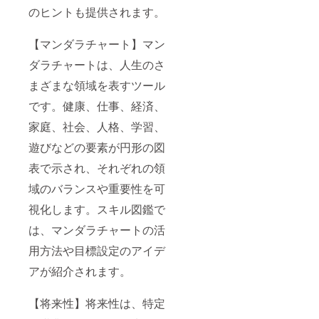
のヒントも提供されます。
ムさせ
ていた
だく場
【マンダラチャート】マン
合もあ
りま
ダラチャートは、人生のさ
す） ⑦
当該
まざまな領域を表すツール
ページ
での会
です。健康、仕事、経済、
社情
報・名
家庭、社会、人格、学習、
前を記
遊びなどの要素が円形の図
載しま
すか？
表で示され、それぞれの領
（例：
会社住
域のバランスや重要性を可
所とQR
コード
視化します。スキル図鑑で
記載希
望）
は、マンダラチャートの活
【リ
用方法や目標設定のアイデ
ターン
品詳
アが紹介されます。
細】
[図鑑]
・数
【将来性】将来性は、特定
量：三
十一冊