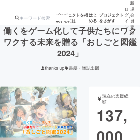
新
ロ
規
グ
会
プロジェクトを掲
はじ
プロジェクト
/
載するには
める
をさがす
イ
員
ン
登
働くをゲーム化して子供たちにワク
録
ワクする未来を贈る「おしごと図鑑
2024」
人気のプロ
注目のリ
注目の新着プロ
募集終了が近いプ
もうすぐ公開
ジェクト
ターン
ジェクト
ロジェクト
されます
thanks up
書籍・雑誌出版
アート・写真
音楽
現在の支援総
テクノロジー・ガジェット
ゲーム・サ
額
137,
映像・映画
書籍・雑誌
000
ビジネス・起業
チャレンジ