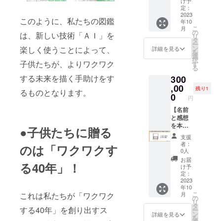
く、地
は、あ
け予
び上が
用しな
ホ） *
の魅力
ンタル
ンで
域社会
定：
なたの
り、他
がら、
ChatGP
や特徴
会議室
は、ス
2023
全体の
スキル
の方々
多角的
このように、私たちの図鑑
年10
Tによる
を隅々
等で予
キル見
教育環
と仕事
に直感
な思考
こ
月
メール
まで伝
定（交
開き2頁
境の向
の
の価値
的に伝
は、新しい技術「ＡＩ」を
を養
リ
返事書
えるこ
通宿泊
図鑑化
上に貢
タ
を広め
わるこ
い、よ
ー
き方 *
とがで
費等は
に加
献する
ン
楽しく使うことによって、
るだけ
詳細を見る
とで
り創造
を
ChatGP
きま
自己負
え、支
ことが
選
でな
しょ
的な解
択
Tの質問
す。 ま
担。）
援者様
子供たちが、よりワクワク
できま
す
く、地
う。 こ
決策を
る
の方法 *
た、こ
開催
の会社
す。 教
域社会
のプラ
見つけ
する未来を描く手助けをす
300
ChatGP
のプラ
日程は
におし
育の力
への貢
ンは、
ること
Tによる
ンには
メルマ
ごと体
,00
は、未
献も実
あなた
残り1
ができ
るものとなります。
プレゼ
完成し
ガにて
験やイ
来を築
0
現する
のスキ
ます。
円
ン構成
たリア
随時お
ンター
く若者
素晴ら
ルや仕
3. オリ
検討 *
ル図鑑5
知らせ
ンに来
【名前
たちに
しい機
事を他
ジナル
AIの基
校寄付
しま
た子ど
と感想
とって
会で
の方々
ピン
礎がわ
パック
す。年4
もたち
を本の
非常に
す。ぜ
●子供たちに贈る
と共有
バッチ
かる動
が含ま
回ほど
にプレ
帯に掲
重要で
ひ、こ
し、そ
マンダ
支援
画閲覧 *
れてい
開催予
ゼント
載する
す。あ
の特別
の価値
者：
ラ
のは「ワクワクす
閲覧し
ます。
定。有
するた
権利】
なたの
なパッ
0人
をより
チャー
た動画
あなた
効期限
めに、
：この
寄付
クを通
広く伝
お届
トのデ
る40年」！
の文字
のスキ
は2024
支援者
リター
が、5校
じて、
け予
える絶
ザイン
起こし *
ル図鑑
年12月
様の仕
ン品を
の学生
定：
次世代
好の機
が施さ
閲覧し
とは別
31日ま
事やス
選んで
2023
たちの
の学び
会で
れたオ
年10
た動画
に、5校
で テキ
キルを
くだ
成長と
と発展
す。自
リジナ
こ
これは私たちが「ワクワク
月
の感想
まで寄
スト付
10枚の
さった
発展に
の
を支え
己紹介
ルのピ
リ
ブログ
付を行
き（サ
ジョブ
方の名
寄与す
タ
る一翼
やプレ
ンバッ
する40年」を創り出すス
ー
発信
い、学
ンクス
綺羅
前と感
ること
ン
を担っ
詳細を見る
ゼン
チで
を
（note
生たち
UP！働
カード
想を含