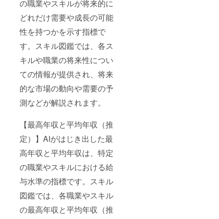
の職業やスキルが将来的に
（内三
十冊は
どれだけ需要や成長の可能
寄贈）
性を持つかを示す指標で
・商
品サイ
す。スキル図鑑では、各ス
ズ：A4
[キラ
キルや職業の将来性につい
カード]
・数
ての情報が提供され、将来
量：十
枚 ・
的な市場の動向や需要の予
寄贈お
礼メー
測などが解説されます。
ル
【最高年収と平均年収（推
定）】AIがはじき出した最
高年収と平均年収は、特定
の職業やスキルにおける給
与水準の指標です。スキル
図鑑では、各職業やスキル
の最高年収と平均年収（推