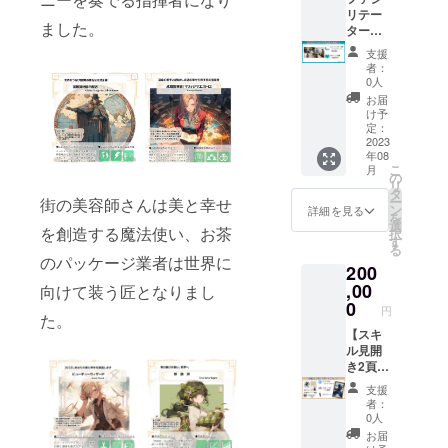
できま
できま
は、あ
とし込
【リ
（1回
また、
リテー
す。 こ
す。 ま
なたの
むため
ました。
ターン
め、60
Zoomに
ター養
の寄付
た、こ
スキル
のヒン
品詳
分） ②
よるリ
成講座
パック
の寄付
と仕事
トが満
支援
細】
経営課
テイク
サンク
は代理
パック
につい
者：
載で
・ダ
題をも
サービ
スUP！
送付と
は代理
0人
ての情
す。 2.
ウン
とに次
スも提
研修が
なりま
送付と
報を収
お届
書籍「9
ロード
回の60
供して
できる
すの
なりま
け予
集し、
マス思
形態：
分カリ
おり、
「認定
で、手
定：
すの
独自の
考マン
PDF
キュラ
図鑑化
ファシ
2023
続きや
で、手
グラ
ダラ
ファイ
年08
ムをつ
の内容
リテー
物流に
続きや
フィッ
チャー
こ
ル
月
くる
やデザ
ター」
ついて
の
物流に
クやイ
ト」 こ
リ
③Zoom
インに
になる
は私た
タ
ついて
ラス
の書籍
ー
街の美容師さんは美と幸せ
で
関する
ための
ちが責
ン
は私た
詳細を見る
ト、テ
では、9
を
ChatGP
ご要望
養成講
任を
選
ちが責
キスト
つの異
を創造する魔法使い、お茶
択
Tレッス
や修正
座を受
持って
す
任を
を駆使
なる視
る
ン（2回
箇所を
講でき
手配い
持って
のパッケージ業者は世界に
して一
点から
200
め、60
直接指
ます。
たしま
手配い
ページ
問題や
分） 以
示いた
初
,00
す。あ
向けて装う匠となりまし
たしま
に凝縮
課題を
下ト
だけま
日：10
なたは5
0
す。 教
しま
考える
円
た。
レーニ
す。 こ
時～18
校の学
育環境
す。そ
ための
ング
の見開
時 2
【スキ
生たち
の向上
の結
方法を
例： *
き2ペー
日目：9
ル見開
に夢と
と学生
果、あ
紹介し
ChatGP
ジ図鑑
時～17
き2頁図
希望を
たちの
なたの
ていま
Tのセッ
化で
時 ※場
鑑化＆
与える
成長を
スキル
す。マ
支援
トアッ
は、あ
所は東
綺羅
一助と
応援す
や仕事
者：
ンダラ
プ
なたの
京、大
シール
なるだ
るこの
0人
が鮮明
チャー
（PC・
スキル
阪、岡
化】 こ
けでな
パック
に浮か
お届
トを活
スマ
や仕事
山のレ
のプラ