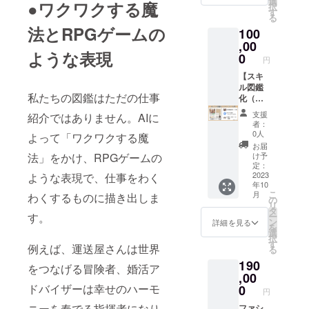
隣の学
選
校まで
紹介さ
●ワクワクする魔
マンダ
となる
択
てみて
自プラ
校な
す
の寄付
れま
ラ
ことで
る
くださ
ンやト
ど、指
が可能
す。カ
チャー
しょ
法とRPGゲームの
い。自
100
レーニ
定した5
です。
ラフル
ト」 こ
う。ぜ
身の成
ングを
,00
校まで
母校や
なデザ
の書籍
ひ、こ
長と
ような表現
コーチ
の寄付
0
近隣の
インと
では、
円
の「お
キャリ
がつく
が可能
学校へ
見やす
マンダ
しごと
アの発
り実践
【スキ
な特別
の寄付
いレイ
ラ
図鑑」
展を支
しても
ル図鑑
なパッ
は、次
アウト
チャー
のプリ
援する
私たちの図鑑はただの仕事
らいま
化（見
クをご
世代の
を採用
トを
ント版
貴重な
す。 2
開き２
紹介し
学びを
し、視
使った
支援
紹介ではありません。AIに
を手に
ツール
回の
ペー
ます。
サポー
覚的な
者：
効果的
入れ、
となる
Zoomオ
ジ）】
この
トする
0人
表現を
よって「ワクワクする魔
な目標
スキル
ことで
ンライ
支援者
パック
ための
通じ
お届
設定と
の世界
しょ
ンレッ
様のス
では、
法」をかけ、RPGゲームの
重要な
け予
て、他
計画立
に飛び
う。ぜ
スンと
キルと
あなた
定：
取り組
の方々
案の方
込んで
ひ、ご
現状の
仕事を2
2023
ような表現で、仕事をわく
の支援
みで
にあな
法を解
くださ
ダウン
年10
経営課
ページ
金が5校
す。あ
たの仕
説して
い。
こ
ロード
月
わくするものに描き出しま
題ヒア
にわ
に代理
の
なたの
事の魅
いま
【リ
リ
いただ
リング
たって
で送付
タ
寄付に
力や特
す。自
ターン
す。
ー
き、ス
が含ま
図鑑化
され、
ン
よっ
詳細を見る
徴を伝
分の夢
品詳
を
キルの
れま
し、さ
学生た
選
て、学
えるこ
を明確
細】
択
世界を
す。
らに5校
ちが図
す
生たち
とがで
例えば、運送屋さんは世界
にし、
・数
る
広げる
流れ：
の学校
鑑を手
は「お
きま
具体的
量：一
一歩を
190
①Zoom
に寄付
に入れ
しごと
をつなげる冒険者、婚活ア
す。 こ
なアク
冊 ・
踏み出
で
を行う
,00
る機会
図鑑」
の図鑑
ション
商品サ
してく
ChatGP
特別な
ドバイザーは幸せのハーモ
を得る
0
を読む
化プラ
ステッ
円
イズ：
ださ
Tトレー
パック
ことが
ことが
ンで
プに落
A4
い。
ニーを奏でる指揮者になり
ニング
です。
ファシ