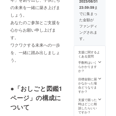
段階で
です
2023/08/31
ん。
軽に使
・
会貢献
来の仕
が掲載
費・交
内掲載:
寄贈に
が、以
ニック
えるた
の未来を一緒に築き上げま
23:59:59
ま
使用す
の一環
事や
された
通宿泊
「おし
ついて
下の必
ネーム
め、い
るツー
として
キャリ
帯は、
費は別
ごと図
送付先
要事項
でに集まっ
のみの
つでも
しょう。
ル：
周囲の
アの可
他の読
途必要
鑑」の
の学校
を備考
記載に
どこで
た金額が
Zoom
学校に
能性を
者に対
です ※
中で特
からご
欄に記
あなたのご参加とご支援を
なりま
も夢に
ChatGP
寄付し
広げる
しても
会場は
別に掲
了承い
入して
ファンディ
す。
向かっ
T
てくだ
きっか
この本
別途応
載され
ただい
心からお願い申し上げま
くださ
【備考
て取り
ングされま
さい。
けを提
の特別
相談 ※
ます。
たもの
い（必
欄につ
組むこ
す。
・
【リテ
供しま
な価値
有効期
これに
とさせ
須） ①
す。
いて】
とがで
使用
イクに
す。 ぜ
を伝え
限は
より、
ていた
職業名
お手数
きま
ワクワクする未来への一歩
ツール
つい
ひ、こ
る重要
2024年
多くの
だきま
（例：
です
す。
の動作
て】
のプラ
な役割
12月31
読者や
す。も
塗装
が、以
セット
を、一緒に踏み出しましょ
支援に関するよ
環境：
zoomに
ンを通
を果た
日（返
利用者
し希望
工） ②
下の必
価格は
くある質問
Window
よる面
じて、
しま
金はい
に対し
された
職業の
要事項
う。
8110円
s Mac
談によ
あなた
す。 こ
たしま
てあな
学校か
手数料はいく
説明
を備考
です
コー
る仕上
の仕事
の特別
せん）
たの支
ら寄贈
らかかります
（例：
欄に記
が、特
チ：松
げを行
やスキ
なオプ
＜タイ
援やビ
を断ら
か？
外壁塗
入して
別価格
山将三
いま
ルをよ
ション
ムスケ
ジネス
れた際
装、特
くださ
として
郎（ざ
す。そ
り身近
を選択
ジュー
をア
は、別
目標金額に届
殊塗
い（必
8000円
ぶ
の際に
に感じ
するこ
ル例＞
ピール
の寄贈
かなかった場
装） ③
須） ①
に設定
●「おしごと図鑑1
ろー）
学生ス
られる
とで、
午前9時
するこ
先に送
合どうなりま
ホーム
職業名
してい
４４歳
タッフ
形で提
あなた
SESSIO
とがで
付させ
すか？
ページ
（例：
ます。
｜中小
が加わ
供し、
自身が
N1 未来
きま
ていた
ページ」の構成に
URL（
塗装
さら
企業リ
ること
子ども
本の一
新聞を
す。 2.
だきま
支援で困った
あれ
工） ②
に、送
スキリ
もあり
たちの
部とな
描こう
印刷版
すので
時はどこに相
ば） ④
職業の
ついて
料550円
ング協
ます。
成長と
り、読
↓休憩
30冊:
予めご
談したらいい
寄贈先
説明
も含ま
会 ジョ
【寄贈
教育を
者とし
10分 午
「おし
了承く
ですか？
の学校
（例：
れてい
ブクリ
に関し
応援し
ての経
前10時
ごと図