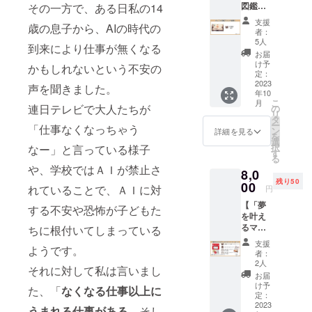
図鑑」
その一方で、ある日私の14
子版
プリン
「おし
支援
歳の息子から、AIの時代の
ト版】 :
ごと図
者：
手に
鑑」を
5人
到来により仕事が無くなる
取って
ダウン
お届
楽しめ
ロード
け予
かもしれないという不安の
るプリ
してい
定：
ント版
2023
ただけ
声を聞きました。
年10
の「お
ます。
こ
月
しごと
連日テレビで大人たちが
この図
の
リ
図鑑」
鑑は、
タ
ー
「仕事なくなっちゃう
を提供
幅広い
ン
詳細を見る
を
しま
分野の
選
択
なー」と言っている様子
す。 手
スキル
す
る
元に置
を包括
や、学校ではＡＩが禁止さ
8,0
いてい
的に網
残り50
つでも
00
羅し、
れていることで、ＡＩに対
円
眺める
各スキ
【「夢
ことが
ルの要
する不安や恐怖が子どもた
を叶え
できる
点を視
るマン
ちに根付いてしまっている
「おし
覚的に
ダラ
ごと図
捉える
支援
ようです。
チャー
鑑」の
ことが
者：
ト」
プリン
できま
2人
それに対して私は言いまし
セッ
ト版を
す。 図
お届
ト】 ：
ご提供
鑑内で
け予
た、「
なくなる仕事以上に
「夢を
いたし
定：
は、各
叶える
2023
ます。
スキル
うまれる仕事がある
。そし