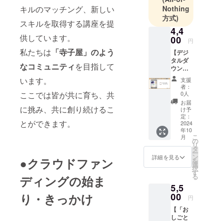
キルのマッチング、新しい
Nothing
方式)
スキルを取得する講座を提
4,4
供しています。
00
円
私たちは
「寺子屋」のよう
【デジ
タルダ
なコミュニティ
を目指して
ウン
ロード
います。
支援
版「お
者：
しごと
ここでは皆が共に育ち、共
0人
図
お届
鑑」】 :
に挑み、共に創り続けるこ
け予
電子版
定：
とができます。
「おし
2024
年10
ごと図
こ
月
鑑」を
の
リ
ダウン
タ
ー
ロード
ン
詳細を見る
●クラウドファン
を
できま
選
択
す。 豊
す
る
ディングの始ま
富なス
5,5
キルや
AI時代
り・きっかけ
00
円
の仕事
【「お
を紹介
しごと
する電