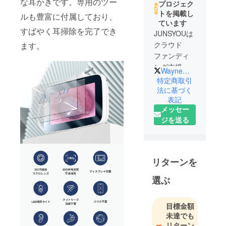
な耳かきです。専用のツー
プロジェク
トを掲載し
ルも豊富に付属しており、
ています
すばやく耳掃除を完了でき
JUNSYOUは
クラウド
ます。
ファンディ
ング支援の
WayneWL2
プロチーム
特定商取引
です。メン
法に基づく
表記
バーはいず
メッセー
れも国際市
ジを送る
場における
ブランディ
ングの豊富
な経験を有
リターンを
していま
す。より効
選ぶ
果的に全世
界の消費者
目標金額
に製品をア
未達でも
ピールした
リターン