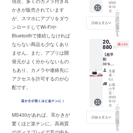
現在、多くのカメラ付き耳
売予定
2023
（USB-
ストッ
年10
価格：
A to
パー
かきが販売されています
こ
月
14980
USB-
の
（黄
リ
円（税
C） × 1
が、スマホにアプリをダウ
タ
色）× 1
ー
込） ※
●クリー
ン
●ストッ
詳細を見る
を
ンロードしてWi-Fiや
送料込
ニング
選
パー
択
の価格
コット
す
（黒）×
る
Bluetoothで接続しなければ
となり
ン × 4 ●
2 ●ダブ
20,
ます。
アクセ
ルヘッ
ならない商品も少なくあり
残り30
＜内容
880
サリー
ド綿棒
円
物＞ ●
入れ × 1
× 5
ません。また、アプリは開
【超早
耳かき
●耳かき
割
MS430
スプー
発元がよく分からないもの
30％OF
本体 × 1
ン × 2
F・先着
●日本語
もあり、カメラや連絡先に
●micro
支援
30名様
説明書
SD カー
者：
アクセスを許可するのが心
限定】
× 1 ●充
ド
0人
可視化
電ケー
（8GB
お届
配です。
耳かき
ブル
）× 1 ●
け予
「MS43
（USB-
定：
ストッ
0」 × 2
2023
A to
パー
年10
※一般販
USB-
（黄
こ
月
売予定
C） × 1
の
色）× 1
リ
価格：
●クリー
タ
●ストッ
MS430があれば、耳かきが
ー
29960
ニング
ン
パー
詳細を見る
を
円（税
コット
選
（黒）×
驚くほど楽チンに。高画質
択
込） ※
ン × 4 ●
す
2 ●ダブ
る
送料込
アクセ
のディスプレイで耳の中を
ルヘッ