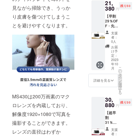
21,
の価格
サリー
ド綿棒
残り50
となり
見ながら掃除でき、うっか
380
入れ × 1
× 5
円
ます。
●耳かき
り皮膚を傷つけてしまうこ
【早割
＜内容
スプー
29％OF
物＞ ●
ン × 2
とを避けやすくなります。
F・先着
耳かき
●micro
50名様
MS430
SD カー
支援
限定】
本体 × 2
ド
者：
可視化
●日本語
（8GB
0人
耳かき
説明書
）× 1 ●
お届
「MS43
× 2 ●充
ストッ
け予
0」 × 2
電ケー
定：
パー
※一般販
2023
ブル
（黄
年10
売予定
（USB-
色）× 1
こ
月
価格：
A to
の
●ストッ
リ
29960
USB-
タ
パー
ー
円（税
C）× 2
ン
（黒）×
詳細を見る
を
込） ※
●クリー
選
2 ●ダブ
択
送料込
ニング
す
ルヘッ
る
の価格
コット
ド綿棒
MS430は200万画素のマク
30,
となり
ン × 8 ●
× 5
残り30
ます。
880
アクセ
ロレンズを内蔵しており、
円
＜内容
サリー
【超早
物＞ ●
解像度1920×1080で写真を
入れ × 2
割
耳かき
●耳かき
撮影することができます。
31％OF
MS430
スプー
F・先着
本体 × 2
ン × 4
支援
レンズの直径はわずか
30名様
●日本語
●micro
者：