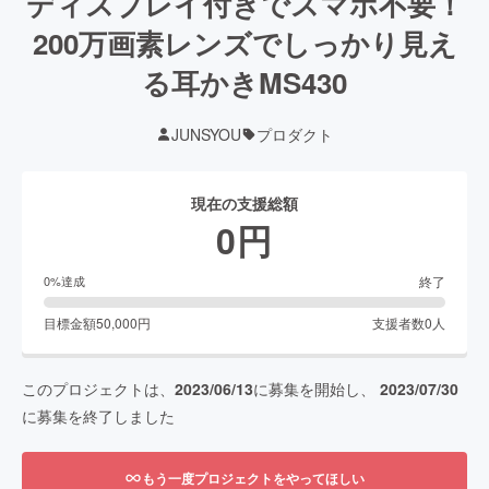
ディスプレイ付きでスマホ不要！
200万画素レンズでしっかり見え
る耳かきMS430
JUNSYOU
プロダクト
現在の支援総額
0
円
終了
0
%達成
目標金額
50,000
円
支援者数
0
人
このプロジェクトは、
2023/06/13
に募集を開始し、
2023/07/30
に募集を終了しました
もう一度プロジェクトをやってほしい