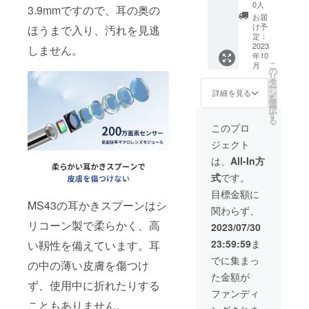
限定】
説明書
SD カー
0人
3.9mmですので、耳の奥の
可視化
× 2 ●充
ド
お届
耳かき
電ケー
（8GB
け予
ほうまで入り、汚れを見逃
「MS43
ブル
定：
）× 2 ●
0」 × 3
2023
（USB-
しません。
ストッ
年10
※一般販
A to
パー
こ
月
売予定
USB-
の
（黄
リ
価格：
C）× 2
タ
色）× 2
ー
44940
●クリー
ン
●ストッ
詳細を見る
を
円（税
ニング
選
パー
択
込） ※
コット
す
（黒）×
る
送料込
ン × 8 ●
4 ●ダブ
このプロ
の価格
アクセ
ルヘッ
ジェクト
となり
サリー
ド綿棒
ます。
入れ × 2
× 10
は、
All-In方
＜内容
●耳かき
式
です。
物＞ ●
スプー
耳かき
ン × 4
目標金額に
MS430
●micro
MS43の耳かきスプーンはシ
関わらず、
本体 × 3
SD カー
●日本語
リコーン製で柔らかく、高
ド
2023/07/30
説明書
（8GB
23:59:59
ま
い靱性を備えています。耳
× 3 ●充
）× 2 ●
電ケー
ストッ
でに集まっ
の中の薄い皮膚を傷つけ
ブル
パー
た金額が
（USB-
（黄
ず、使用中に折れたりする
A to
色）× 2
ファンディ
USB-
●ストッ
こともありません。