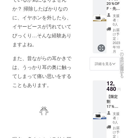
20％OF
物＞ ●
か？ 掃除したばかりなの
F・先着
耳かき
100名様
MS430
支援
に、イヤホンを外したら、
限定】
本体 × 1
者：
可視化
●日本語
0人
イヤーピースが汚れていて
耳かき
説明書
お届
「MS43
× 1 ●充
け予
びっくり…そんな経験あり
0」 × 1
電ケー
定：
※一般販
2023
ブル
ますよね。
年10
売予定
（USB-
こ
月
価格：
A to
の
リ
また、昔ながらの耳かきで
14980
USB-
タ
ー
円（税
C） × 1
ン
詳細を見る
を
は、うっかり耳の奥に触っ
込） ※
●クリー
選
択
送料込
ニング
す
てしまって痛い思いをする
る
の価格
コット
12,
となり
ン × 4 ●
こともあります。
ます。
480
アクセ
円
＜内容
サリー
【限定
物＞ ●
入れ × 1
割
耳かき
●耳かき
17％OF
MS430
スプー
F】可視
本体 × 1
ン × 2
支援
化耳か
●日本語
●micro
者：
き
説明書
SD カー
0人
「MS43
× 1 ●充
ド
お届
0」 × 1
電ケー
（8GB
け予
※一般販
ブル
定：
）× 1 ●