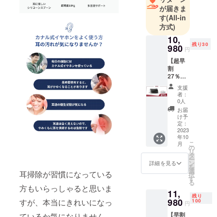
い、海外市
が届きま
す
(All-in
場でブラン
方式)
ドの地位を
10,
確立させた
残り30
980
い、という
円
皆様のご要
【超早
割
望にお応え
27％OF
します。
F・先着
支援
30名様
者：
限定】
0人
お問合せ
可視化
お届
メールアド
耳かき
け予
「MS43
定：
レス：
0」 × 1
2023
rstrade.jp@g
年10
※一般販
こ
月
mail.com
売予定
の
リ
価格：
タ
ー
14980
ン
詳細を見る
を
円（税
選
耳掃除が習慣になっている
択
込） ※
す
る
送料込
方もいらっしゃると思いま
11,
の価格
残り
となり
980
すが、本当にきれいになっ
100
円
ます。
【早割
ているか気になりません
＜内容