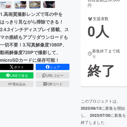
円
まちづくり・地域活性化
1.高画質撮影レンズで耳の中を
支援者数
はっきり見ながら掃除できる！
0
人
CAMPFIRE for Social Good
CAMPFIRE Creation
2.4.3インチディスプレイ搭載、ス
CAMPFIREふるさと納税
machi-ya
コミュニティ
マホ接続もアプリダウンロードも
一切不要！3.写真解像度1080P、
募集終了まで残
動画解像度720Pで撮影して、
り
microSDカードに保存可能！
終了
ポスト
シェア
LINEで送る
URLコピー
埋め込み
QRコード
このプロジェクトは、
2023/06/13
に募集を開始
し、
2023/07/30
に募集を
終了しました