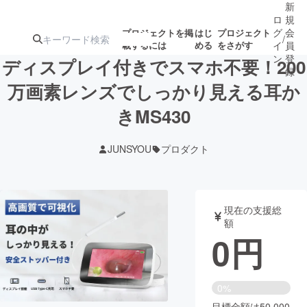
新
ロ
規
グ
会
プロジェクトを掲
はじ
プロジェクト
/
載するには
める
をさがす
イ
員
ン
登
ディスプレイ付きでスマホ不要！200
録
万画素レンズでしっかり見える耳か
きMS430
人気のプロ
注目のリ
注目の新着プロ
募集終了が近いプ
もうすぐ公開
ジェクト
ターン
ジェクト
ロジェクト
されます
JUNSYOU
プロダクト
アート・写真
音楽
現在の支援総
テクノロジー・ガジェット
ゲーム・サ
額
0
円
映像・映画
書籍・雑誌
0%
ビジネス・起業
チャレンジ
目標金額は50,000