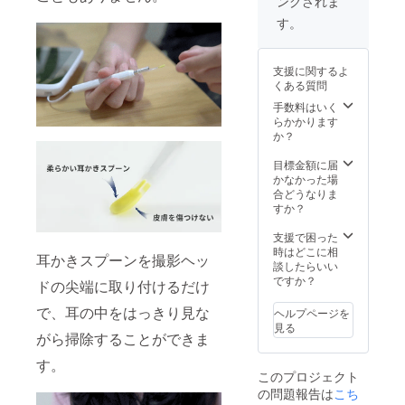
ングされま
C） × 3
パー
●クリー
（黒）×
す。
ニング
4 ●ダブ
コット
ルヘッ
ン × 12
ド綿棒
支援に関するよ
●アクセ
× 10
くある質問
サリー
入れ × 3
手数料はいく
●耳かき
らかかります
スプー
か？
ン × 6
●micro
目標金額に届
SD カー
かなかった場
ド
合どうなりま
（8GB
すか？
）× 3 ●
ストッ
支援で困った
パー
時はどこに相
耳かきスプーンを撮影ヘッ
（黄
談したらいい
色）× 3
ですか？
ドの尖端に取り付けるだけ
●ストッ
パー
で、耳の中をはっきり見な
ヘルプページを
（黒）×
見る
6 ●ダブ
がら掃除することができま
ルヘッ
す。
ド綿棒
このプロジェクト
× 15
の問題報告は
こち