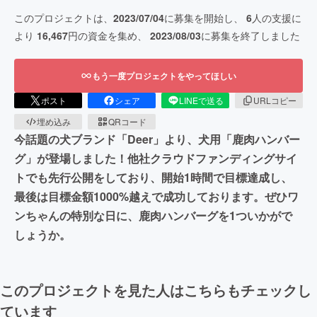
このプロジェクトは、
2023/07/04
に募集を開始し、
6
人の支援に
より
16,467
円の資金を集め、
2023/08/03
に募集を終了しました
もう一度プロジェクトをやってほしい
ポスト
シェア
LINEで送る
URLコピー
埋め込み
QRコード
今話題の犬ブランド「Deer」より、犬用「鹿肉ハンバー
グ」が登場しました！他社クラウドファンディングサイ
トでも先行公開をしており、開始1時間で目標達成し、
最後は目標金額1000%越えで成功しております。ぜひワ
ンちゃんの特別な日に、鹿肉ハンバーグを1ついかがで
しょうか。
このプロジェクトを見た人はこちらもチェックし
ています