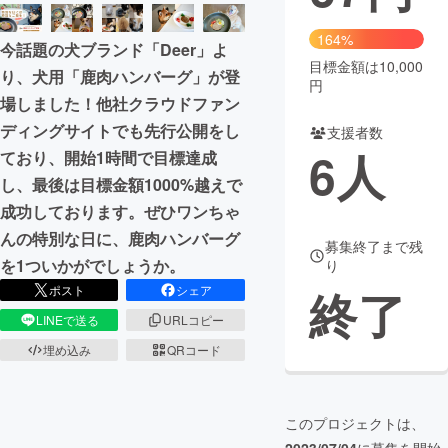
まちづくり・地域活性化
164%
今話題の犬ブランド「Deer」よ
目標金額は10,000
り、犬用「鹿肉ハンバーグ」が登
円
CAMPFIRE for Social Good
CAMPFIRE Creation
場しました！他社クラウドファン
CAMPFIREふるさと納税
machi-ya
コミュニティ
ディングサイトでも先行公開をし
支援者数
6
人
ており、開始1時間で目標達成
し、最後は目標金額1000%越えで
成功しております。ぜひワンちゃ
んの特別な日に、鹿肉ハンバーグ
募集終了まで残
を1ついかがでしょうか。
り
終了
ポスト
シェア
LINEで送る
URLコピー
埋め込み
QRコード
このプロジェクトは、