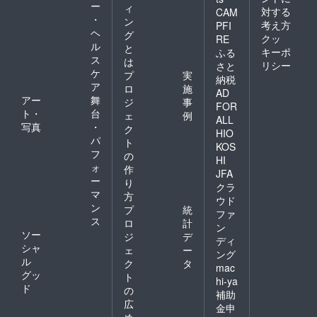
ー
ィ
対する
CAM
・
ン
考え方
PFI
ヘ
グ
クッ
RE
ル
と
キーポ
ふる
ス
は
リシー
さと
ケ
プ
実
納税
ア
ロ
施
AD
アー
舞
ジ
事
FOR
ト・
台
ェ
例
ALL
写真
・
ク
HIO
パ
ト
KOS
フ
の
HI
ォ
作
JFA
ー
り
クラ
マ
方
ウド
ン
プ
統
ファ
ス
ロ
計
ン
ソー
ジ
デ
ディ
シャ
ェ
ー
ング
ル
ク
タ
mac
グッ
ト
hi-ya
ド
の
補助
広
金申