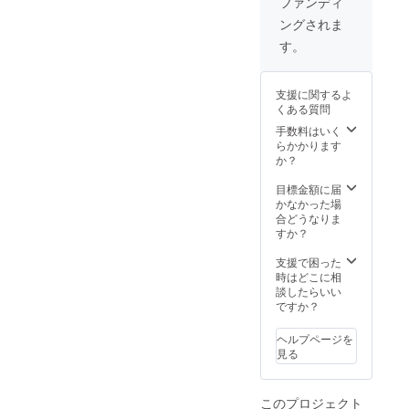
ます。
ファンディ
り量産
ざいま
ングされま
効率が
す。ご
向上し
了承く
す。
た場
ださ
合、正
い。 ※
規販売
ご注文
支援に関するよ
価格が
状況、
くある質問
販売予
使用食
定価格
材の供
手数料はいく
より下
給状
らかかります
がる可
況、製
か？
能性も
造工程
ござい
上の都
目標金額に届
ます。
合等に
かなかった場
※デザイ
より出
合どうなりま
ン・仕
荷時期
すか？
様は変
が遅れ
更にな
る場合
支援で困った
る可能
があり
時はどこに相
性もご
ます。
談したらいい
ざいま
ですか？
す。ご
了承く
ヘルプページを
ださ
見る
い。 ※
ご注文
状況、
このプロジェクト
使用食