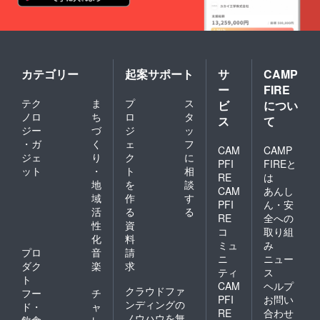
カテゴリー
起案サポート
サ
CAMP
ー
FIRE
テク
ま
プ
ス
ビ
につい
ノロ
ち
ロ
タ
ス
て
ジー
づ
ジ
ッ
・ガ
く
ェ
フ
CAM
CAMP
ジェ
り
ク
に
PFI
FIREと
ット
・
ト
相
RE
は
地
を
談
CAM
あんし
域
作
す
PFI
ん・安
活
る
る
RE
全への
性
資
コ
取り組
化
料
ミュ
み
プロ
音
請
ニ
ニュー
ダク
楽
求
ティ
ス
ト
CAM
ヘルプ
クラウドファ
フー
チ
PFI
お問い
ンディングの
ド・
ャ
RE
合わせ
ノウハウを無