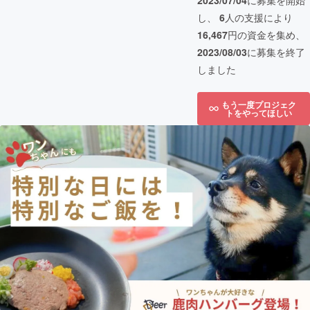
2023/07/04
に募集を開始
し、
6
人の支援により
16,467
円の資金を集め、
2023/08/03
に募集を終了
しました
もう一度プロジェク
トをやってほしい