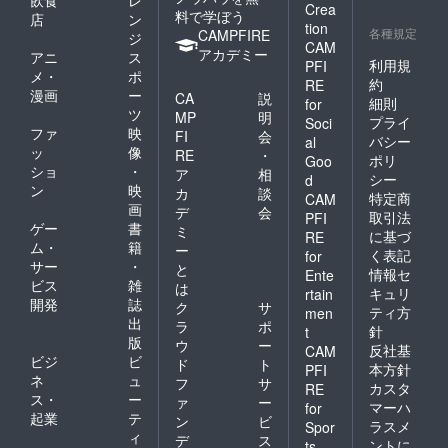
飲食
レ
Crea
料で学ぼう
店
ン
tion
各種規定
CAMPFIRE
ジ
CAM
アカデミー
アニ
ス
利用規
PFI
メ・
ポ
約
RE
漫画
ー
CA
説
細則
for
ツ
MP
明
プライ
Soci
ファ
映
FI
会
バシー
al
ッ
像
RE
・
ポリ
Goo
ショ
・
ア
相
シー
d
ン
映
カ
談
特定商
CAM
画
デ
会
取引法
PFI
ゲー
書
ミ
に基づ
RE
ム・
籍
ー
く表記
for
サー
・
と
情報セ
Ente
ビス
雑
は
キュリ
rtain
開発
誌
ク
サ
ティ方
men
出
ラ
ポ
針
t
版
ウ
ー
反社基
CAM
ビジ
ビ
ド
ト
本方針
PFI
ネ
ュ
フ
サ
カスタ
RE
ス・
ー
ァ
ー
マーハ
for
起業
テ
ン
ビ
ラスメ
Spor
ィ
デ
ス
ントに
ts