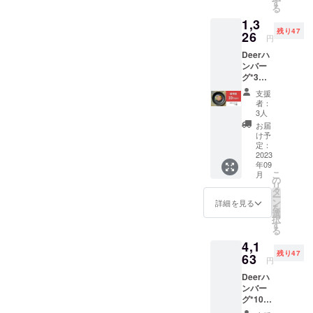
は冷蔵
す
る
庫で保
1,3
存し2，
残り47
3日以内
26
円
を目途
Deerハ
に与え
ンバー
てくだ
グ*3個
さい。
・内容
・一般
支援
量：ハ
販売予
者：
ンバー
定価格
3人
グ1個50
585円 ※
お届
ｇ ・
送料120
け予
賞味期
円込 ※
定：
限：製
2023
皆様の
年09
造日よ
応援購
こ
月
り半年
入によ
の
リ
・常温
り量産
タ
ー
保存：
効率が
ン
詳細を見る
を
開封後
向上し
選
択
は冷蔵
た場
す
る
庫で保
合、正
4,1
存し2，
規販売
残り47
3日以内
63
価格が
円
を目途
販売予
Deerハ
に与え
定価格
ンバー
てくだ
より下
グ*10個
さい。
がる可
・内容
・一般