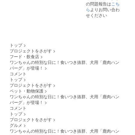
の問題報告は
こち
材の供
給状
ら
よりお問い合わ
況、製
せください
造工程
上の都
合等に
より出
荷時期
が遅れ
トップ
>
る場合
プロジェクトをさがす
>
があり
フード・飲食店
>
ます。
ワンちゃんの特別な日に！食いつき抜群、犬用「鹿肉ハン
バーグ」が登場！
>
コメント
トップ
>
プロジェクトをさがす
>
ペット・動物保護
>
ワンちゃんの特別な日に！食いつき抜群、犬用「鹿肉ハン
バーグ」が登場！
>
コメント
トップ
>
プロジェクトをさがす
>
グルメ
>
ワンちゃんの特別な日に！食いつき抜群、犬用「鹿肉ハン