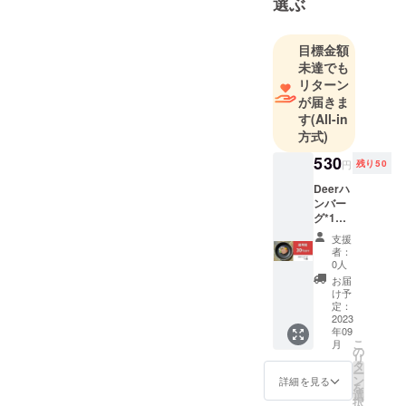
選ぶ
目標金額
未達でも
リターン
が届きま
す
(All-in
方式)
530
円
残り50
Deerハ
ンバー
グ*1個
・内容
支援
量：ハ
者：
ンバー
0人
グ1個50
お届
ｇ ・
け予
賞味期
定：
限：製
2023
年09
造日よ
こ
月
り半年
の
リ
・常温
タ
ー
保存：
ン
詳細を見る
を
開封後
選
択