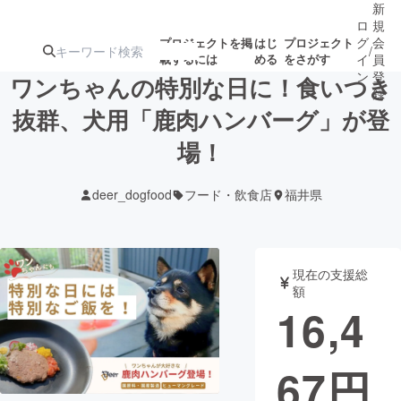
新
ロ
規
グ
会
プロジェクトを掲
はじ
プロジェクト
/
載するには
める
をさがす
イ
員
ン
登
ワンちゃんの特別な日に！食いつき
録
抜群、犬用「鹿肉ハンバーグ」が登
場！
人気のプロ
注目のリ
注目の新着プロ
募集終了が近いプ
もうすぐ公開
ジェクト
ターン
ジェクト
ロジェクト
されます
deer_dogfood
フード・飲食店
福井県
アート・写真
音楽
現在の支援総
テクノロジー・ガジェット
ゲーム・サ
額
16,4
映像・映画
書籍・雑誌
67
円
ビジネス・起業
チャレンジ