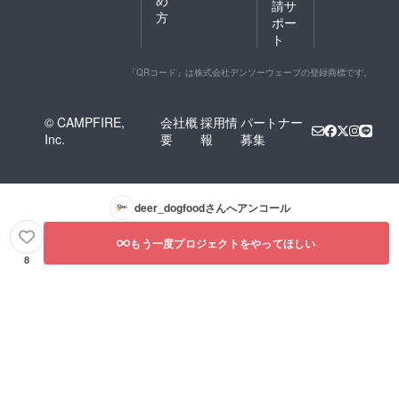
め
請サ
方
ポー
ト
「QRコード」は株式会社デンソーウェーブの登録商標です。
© CAMPFIRE,
会社概
採用情
パートナー
Inc.
要
報
募集
deer_dogfood
さんへアンコール
もう一度プロジェクトをやってほしい
8