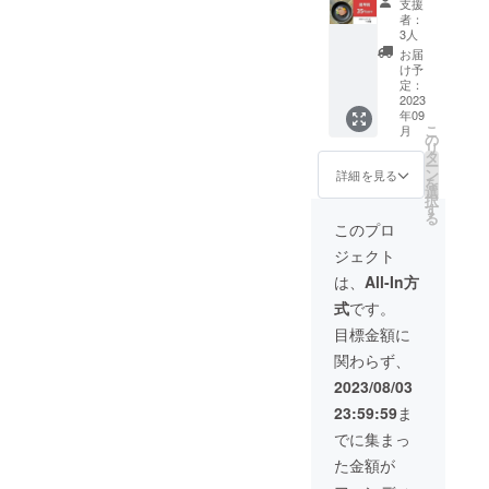
能性も
支援
量：ハ
販売予
ござい
者：
ンバー
定価格
ます。
3人
グ1個50
585円 ※
※デザイ
お届
ｇ ・
送料150
ン・仕
け予
賞味期
円込 ※
定：
様は変
限：製
2023
皆様の
更にな
年09
造日よ
応援購
る可能
こ
月
り半年
入によ
の
性もご
リ
・常温
り量産
タ
ざいま
ー
保存：
効率が
ン
す。ご
詳細を見る
を
開封後
向上し
選
了承く
択
は冷蔵
た場
す
ださ
る
庫で保
合、正
い。 ※
このプロ
存し2，
規販売
ご注文
ジェクト
3日以内
価格が
状況、
を目途
販売予
使用食
は、
All-In方
に与え
定価格
材の供
式
です。
てくだ
より下
給状
さい。
がる可
況、製
目標金額に
・一般
能性も
造工程
関わらず、
販売予
ござい
上の都
定価格
ます。
合等に
2023/08/03
585円 ※
※デザイ
より出
23:59:59
ま
送料360
ン・仕
荷時期
円込 ※
様は変
が遅れ
でに集まっ
皆様の
更にな
る場合
た金額が
応援購
る可能
があり
入によ
性もご