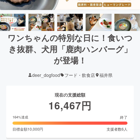
ワンちゃんの特別な日に！食いつ
き抜群、犬用「鹿肉ハンバーグ」
が登場！
deer_dogfood
フード・飲食店
福井県
現在の支援総額
16,467
円
終了
164
%達成
目標金額
10,000
円
支援者数
6
人