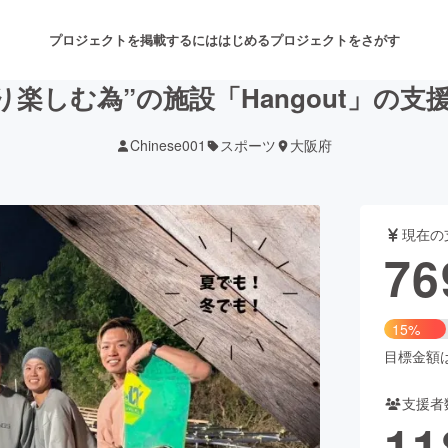
プロジェクトを掲載するには
はじめる
プロジェクトをさがす
り楽しむ為”の施設「Hangout」の
Chinese001
スポーツ
大阪府
注目のリターン
注目の新着プロジェクト
募集終了が近いプロジェクト
も
現在の
音楽
舞台・パフォーマンス
76
ゲーム・サービス開発
フード・飲食店
15%
書籍・雑誌出版
アニメ・漫画
目標金額は5
支援者
チャレンジ
ビューティー・ヘルスケ
11