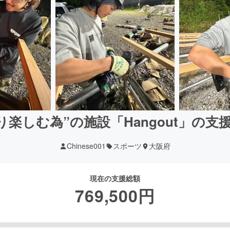
り楽しむ為”の施設「Hangout」の
Chinese001
スポーツ
大阪府
現在の支援総額
769,500
円