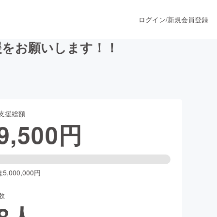
ログイン
/
新規会員登録
支援をお願いします！！
うすぐ公開されます
支援総額
プロダクト
9,500
円
ファッション
スポーツ
,000,000円
数
ア
ソーシャルグッド
8
人