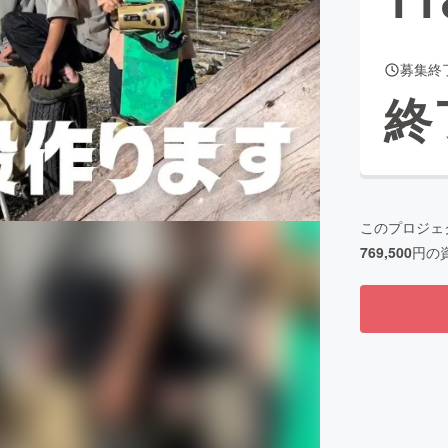
募集終
CAMPFIRE for Social Good
CAMPFIRE Creation
終
CAMPFIREふるさと納税
machi-ya
コミュニティ
このプロジェ
769,500
円の