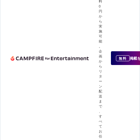
料
0
円
か
ら
実
施
可
能
。
企
画
掲載
無料
か
ら
リ
タ
ー
ン
配
送
ま
で
、
す
べ
て
お
任