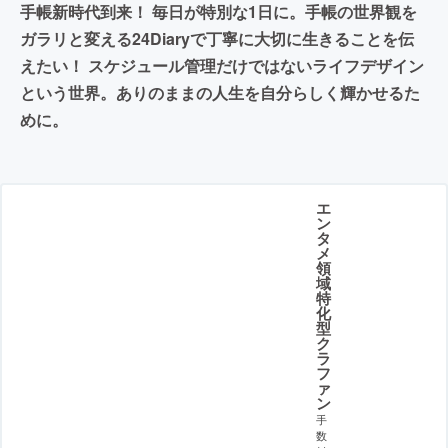
手帳新時代到来！ 毎日が特別な1日に。手帳の世界観を
ガラリと変える24Diaryで丁寧に大切に生きることを伝
えたい！ スケジュール管理だけではないライフデザイン
という世界。ありのままの人生を自分らしく輝かせるた
めに。
エ
ン
タ
メ
領
域
特
化
型
ク
ラ
フ
ァ
ン
手
数