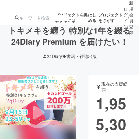
新
ロ
規
グ
会
プロジェクトを掲
はじ
プロジェクト
/
載するには
める
をさがす
イ
員
ン
登
トキメキを纏う 特別な1年を綴る
録
24Diary Premium を届けたい！
人気のプロ
注目のリ
注目の新着プロ
募集終了が近いプ
もうすぐ公開
24Diary
書籍・雑誌出版
ジェクト
ターン
ジェクト
ロジェクト
されます
アート・写真
音楽
現在の支援総
額
1,95
テクノロジー・ガジェット
ゲーム・サ
5,30
映像・映画
書籍・雑誌
ビジネス・起業
チャレンジ