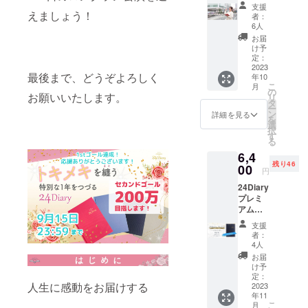
セミ
アル
支援
ナー ※
えましょう！
ブック
者：
このリ
詳細＞
6人
ターン
1週間分
お届
には手
の
け予
帳は付
ウィー
定：
きませ
2023
クリー
最後まで、どうぞよろしく
年10
ん マル
とデイ
こ
月
ヨちゃ
リー
の
お願いいたします。
リ
んによ
シート
タ
ー
る デイ
がつい
ン
詳細を見る
を
リー・
たお試
選
択
ウイー
し用小
す
る
ク
冊子で
6,4
リー・
す。
残り46
マンス
00
24Diary
円
リーを
本体と
24Diary
まるっ
同じ用
プレミ
とレク
紙で書
アム
チャー
き心地
Trust
。 オン
も試せ
支援
Bear
ライン
ます。
者：
～トラ
zoomに
A5サイ
4人
ストベ
て開
ズ 本
お届
ア～
催。 セ
文12P
け予
単品 1
ミナー
定：
ウィー
人生に感動をお届けする
冊 送料
2023
所要時
ク
年11
込み ＜
間2時間
リー・
こ
月