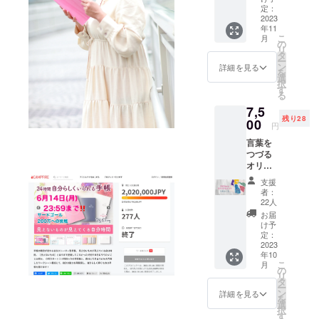
パー
定：
ティ～
2023
年11
単品 1
こ
月
冊 送料
の
リ
込み ＜
タ
ー
仕様＞
ン
詳細を見る
を
□1冊3ヶ
選
択
月 分 □
す
る
日付曜
7,5
日フ
残り28
リー
00
円
□A5サ
言葉を
イズ □
つづる
布貼り
オリジ
ハード
ナルイ
カバー
支援
ンク5色
者：
セット
22人
・自分
お届
を認め
け予
愛する
定：
碧 ・不
2023
年10
満が感
こ
月
謝に変
の
リ
わる紅
タ
ー
・進化
ン
詳細を見る
を
し続け
選
択
る翠 ・
す