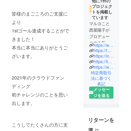
他に1件の
プロジェク
トを掲載し
皆様のまごころのご支援に
ています
より
マルヨこと
西屋陽子が
1stゴール達成することがで
プロデュー
きました！
スする新し
https://www.facebook.com/groups/194175235741264/
本当に本当にありがとうご
い形の手
https://twitter.com/twentyfourdiary
ざいます。
帳。
https://instagram.com/twentyfour.24diary?igshid=1nrvonqnd
https://lin.ee/un7ALKL
手帳學で
https://www.joinclubhouse.com/club/24diary
培った内容
特定商取引
をもとに、
2021年のクラウドファン
法に基づく
自分らしく
表記
ディング
輝くための
メッセー
初チャレンジのことを思い
手帳として
ジを送る
制作。
出します。
～見えない
ものが見え
リターンを
てくる自分
こうしてたくさんの方に支
時間～
選ぶ