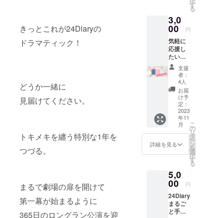
択
す。 ＜
す
る
内容＞
3,0
□感謝の
メール
00
きっとこれが24Diaryの
円
※このリ
気軽に
ドラマティック！
ターン
応援し
には手
たい方
帳はつ
向けの
いてい
支援
リター
ませ
者：
ン 【感
ん。
4人
どうか一緒に
謝のお
お届
手紙
け予
見届けてください。
コー
定：
ス】 □
2023
年11
お礼の
こ
月
メール
の
リ
□感謝の
トキメキを纏う特別な1年を
タ
ー
お便り
ン
詳細を見る
を
つづる。
を
選
択
24Diary
す
る
1week
5,0
トライ
アル
00
円
まるで劇場の扉を開けて
ブック
24Diary
と共に
第一幕が始まるように
まるご
郵送 ＜
と手帳
トライ
365日のロングラン公演を迎