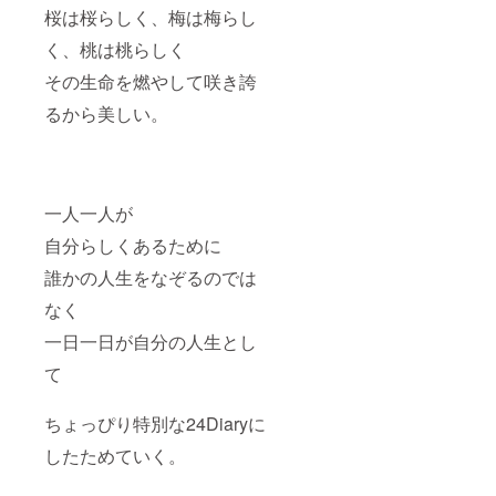
シュと
桜は桜らしく、梅は梅らし
は、万
年筆イ
く、桃は桃らしく
ンクの
その生命を燃やして咲き誇
色が
元々の
るから美しい。
色とは
異なる
金属の
ような
光沢が
生じる
一人一人が
現象で
す。 古
自分らしくあるために
典イン
ク3色
誰かの人生をなぞるのでは
（碧・
なく
紅・
翠） 水
一日一日が自分の人生とし
性イン
ク2色
て
（琥
珀・
紫） 内
ちょっぴり特別な24Diaryに
容量:各
色
したためていく。
10ml(ガ
ラス瓶)