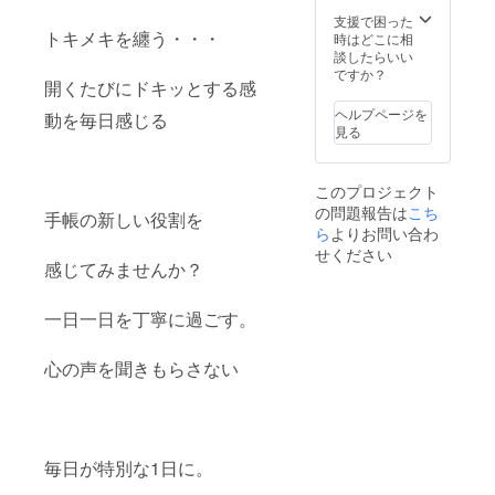
「感動
メール
初回ス
る紫
の毎日
または
支援で困った
タート
は、マ
にな
トキメキを纏う・・・
専用ラ
時はどこに相
は2023
ンス
る！夢
インに
談したらいい
年12月
リーセ
の叶え
て双方
ですか？
下旬
ルフ
開くたびにドキッとする感
方」な
のスケ
2024年
コーチ
ど 【開
ジュー
の一年
ヘルプページを
ング
動を毎日感じる
催時
ルをす
を描く
見る
シート
期】
り合わ
や、
2024年
せて行
YDT（Y
ウィー
※2023
いま
ear
クリー
このプロジェクト
年11月
す。
Design
デザイ
の問題報告は
こち
頃メー
【有効
手帳の新しい役割を
Time)セ
ンの
ルにて
ら
よりお問い合わ
期限】
ミナー
ページ
お打ち
・初回
せください
・月1回
におす
合わせ
感じてみませんか？
コンサ
セミ
すめで
の打診
ルス
ナー 計
す。 少
をさせ
タート
13回
し粘度
一日一日を丁寧に過ごす。
ていた
有効期
（日程
の高い
だきま
限 2023
はグ
インク
す。
年12月
ループ
です。
心の声を聞きもらさない
【開催
末 ・最
チャッ
ヌラヌ
場所】
終有効
トにて
ラとし
・オン
期限
ご案
た書き
ライン
2024年
内） ・
味はや
（zoom
3月末
追加
みつき
） また
【注意
毎日が特別な1日に。
フォ
になり
は ・リ
事項】
ロー会
ます。