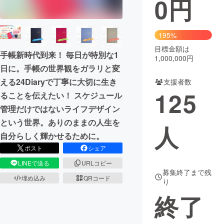
0
円
まちづくり・地域活性化
195%
目標金額は
CAMPFIRE for Social Good
CAMPFIRE Creation
手帳新時代到来！ 毎日が特別な1
1,000,000円
CAMPFIREふるさと納税
machi-ya
コミュニティ
日に。手帳の世界観をガラリと変
える24Diaryで丁寧に大切に生き
支援者数
125
ることを伝えたい！ スケジュール
管理だけではないライフデザイン
という世界。ありのままの人生を
人
自分らしく輝かせるために。
ポスト
シェア
LINEで送る
URLコピー
募集終了まで残
埋め込み
QRコード
り
終了