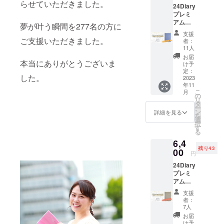
ターン
らせていただきました。
24Diary
イズ □
には手
プレミ
布貼り
帳はつ
アム
ハード
夢が叶う瞬間を277名の方に
いてお
French
カバー
りませ
支援
Sky
ご支援いただきました。
者：
ん。
～フレ
11人
ンチス
お届
カイ～
本当にありがとうございま
け予
単品 1
定：
した。
冊 送料
2023
年11
込み ＜
こ
月
仕様＞
の
リ
□1冊3ヶ
タ
ー
月 分 □
ン
詳細を見る
を
日付曜
選
択
日フ
す
る
リー
6,4
□A5サ
残り43
イズ □
00
円
布貼り
24Diary
ハード
プレミ
カバー
アム
Champ
支援
agne
者：
Party
7人
～シャ
お届
ンパン
け予