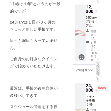
る
お金さ
"手帳は１年"というのが一般
12,
んと仲
良くな
的ですが
000
円
る琥珀
24Diary
・宇宙
24Diaryは１冊が３ヶ月の
プレミ
とつな
アムサ
がる紫
ちょっと新しい手帳です。
ロン ※
24Diary
支援
このリ
の紙に
者：
ターン
しっく
3人
日付も曜日も入っていませ
に手帳
りハマ
お届
は付き
る5色を
け予
ん。
ません
作りま
定：
2024年
2023
した。
年12
の1年間
クリー
ご自身のお好きなタイミン
こ
月
を伴走
ム色に
の
リ
するオ
グで始めていただけます。
映える5
タ
ー
ンライ
色で
ン
詳細を見る
を
ンサロ
す。 碧
選
択
ンで
（青
す
る
す。 毎
系）、
24,
日が特
紅（赤
最近は、手帳の役割自体が
残り93
別な1日
000
系）、
円
にな
翠（緑
多様化してきて
トキメ
る！ ※4
系）は
キを纏
冊セッ
古典イ
う 特別
トご購
ンク
スケジュール管理をする役
な1年を
入の方
で、書
支援