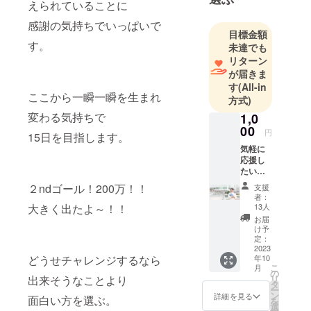
えられていることに
０時スター
ト２４時終
感謝の気持ちでいっぱいで
目標金額
わりの時間
す。
未達でも
軸と、自分
リターン
ストーリー
が届きま
を描くワー
す
(All-in
ここから一瞬一瞬を生まれ
クシートで
方式)
構成されま
変わる気持ちで
1,0
す。
00
円
15日を目指します。
クラウド
気軽に
ファンディ
応援し
たい方
ングは初
向け ご
２ndゴール！200万！！
チャレンジ
支援
支援い
者：
です！
ただい
大きく出たよ～！！
13人
た方に
お届
マルヨ
け予
ちゃん
定：
より感
2023
どうせチャレンジするなら
年10
謝の
こ
月
メール
の
出来そうなことより
リ
をお送
タ
ー
りいた
ン
詳細を見る
面白い方を選ぶ。
を
しま
選