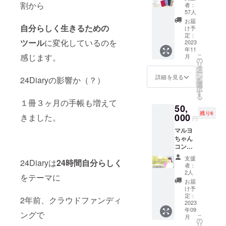
綴る
はご招
割から
き始め
者：
【24Dia
待！ プ
た時の
57人
ry
レミア
色が変
お届
2024Pr
自分らしく生きるための
ムグ
化して
け予
emium
ループ
定：
いきま
ツール
に変化しているのを
】 ハー
2023
だけの
す。 鮮
年11
ドカ
月1回の
やかさ
感じます。
こ
月
バーの
特別セ
の
の中か
リ
特別な
ミナー
タ
ら現れ
ー
24Diary
・一緒
ン
る大人
詳細を見る
24Diaryの影響か（？）
を
を4冊
にセッ
選
カ
択
セット
トアッ
す
ラー。
る
のBOX
プ ・
デイ
１冊３ヶ月の手帳も増えて
50,
にてお
テーマ
リー
残り6
届けし
000
きました。
ごとに
シート
円
ます。
行われ
の各セ
マルヨ
・トラ
る
クショ
ちゃん
ストベ
MDT(マ
ンごと
コンサ
ア ・ラ
ンス
に使う
ル ※こ
ズベ
リーデ
と、ま
支援
24Diaryは
24時間自分らしく
のリ
リード
ザイン
るで
者：
ターン
リーム
タイ
2人
キャン
をテーマに
には手
・フレ
ム） ・
バスに
お届
帳は付
ンチス
テーマ
け予
描いた
きませ
カイ ・
定：
ごとに
ような1
2年前、クラウドファンディ
ん 【こ
2023
シャン
行われ
ページ
年09
んな方
パン
る2軸の
ングで
となり
こ
月
におす
パー
の
マッピ
ます。
リ