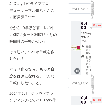
仕様＞
30分
の
デイ
リ
24Diary手帳ライフプロ
□1冊3ヶ
2023年
タ
リーの
ー
月 分 □
10月～
ン
使い方
詳細を見る
デューサーマルヨちゃんこ
を
日付曜
12月開
選
解説付
択
日フ
催。 開
す
※トライ
と西屋陽子です。
る
リー
催日時
アル
6,4
□A5サ
はメー
ブック
残り40
イズ □
00
ルにて
今から10年ほど前「世の中
をご使
円
布貼り
ご案内
用され
24Diary
ハード
に0時スタート24時終わりの
いたし
ない方
プレミ
カバー
ます。
は、
時間軸の手帳がない」
アム
手帳が
Raspbe
好きな
支援
rry
方や夢
者：
そう思い、いつか手帳を作
Dream
10人
や目標
～ラ
に向
お届
りたい！
ズベ
け予
かって
リード
定：
頑張っ
リーム
2023
ている
どうせ作るなら、
もっと自
年11
～ 単品
身近
こ
月
1冊 送
の
分を好きになれる
、そんな
な方に
リ
料込み
タ
プレゼ
ー
＜仕様
手帳にしたい。と、
ン
詳細を見る
ントし
を
＞ □1冊
選
ていた
択
3ヶ月
す
だくの
る
2021年5月、クラウドファ
分 □日
も大歓
6,4
付曜日
迎です♪
ンディングにて24Diaryを作
残り39
フリー
00
※このリ
円
□A5サ