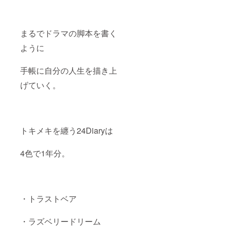
場合が
ありま
すので
ご注意
まるでドラマの脚本を書く
くださ
い。
ように
手帳に自分の人生を描き上
げていく。
トキメキを纏う24Diaryは
4色で1年分。
・トラストベア
・ラズベリードリーム