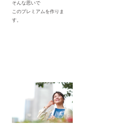
そんな思いで
監修：
川崎文
このプレミアムを作りま
具店・
インク
す。
バロン
様 ※こ
のイン
クは、
万年
筆・ペ
ンなど
の筆記
用で
す。
筆記以
外のご
使用は
ご遠慮
くださ
い。 ※
古典イ
ンク
は、酸
性で鉄
分を多
く含み
ます。
万年筆