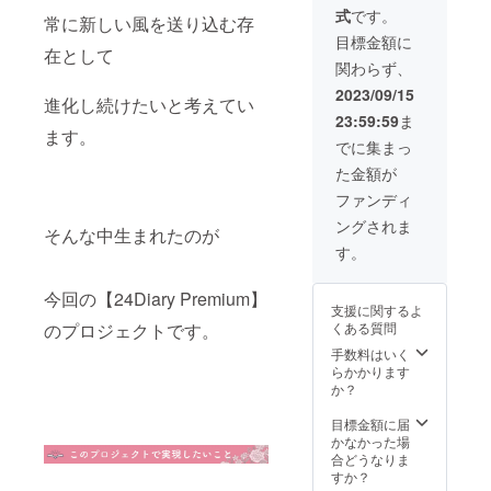
※セミ
グと方
ニール
【開催
りま
式
です。
ナーの
向性の
常に新しい風を送り込む存
カバー
場所】
す。 金
内容
把握 2
添付
目標金額に
・オン
運アッ
在として
は、打
回目45
ライン
プ間違
関わらず、
ち合わ
分 ※プ
zoom
いな
せの上
ログラ
2023/09/15
・
し！ 見
進化し続けたいと考えてい
決定し
ム組み
Facebo
えにく
23:59:59
ま
ます。
立て1回
okプレ
いと思
ます。
（例）
目 3回
でに集まっ
ミアム
われが
「メン
目45分
グルー
ちな黄
た金額が
バーの
※プログ
プ内に
色も イ
毎日が
ラム組
ファンディ
てライ
ンクバ
パワー
み立て2
ブ配信
ロンの
ングされま
アップ
回目 計
そんな中生まれたのが
・アー
手掛け
するデ
3回コー
す。
カイブ
る色味
イリー
ス 【開
あり
はこれ
講座」
催方
【内
また素
今回の【24Diary Premium】
「本音
法】 オ
容】
晴らし
支援に関するよ
の目標
ンライ
2023年
く 今ま
のプロジェクトです。
くある質問
設定が
ンzoom
12月に
であり
未来を
にて 9
手数料はいく
2024年
そうで
変え
月より
らかかります
を一緒
なかっ
る！マ
随時ス
か？
にデザ
た表情
ンス
タート
インす
を見せ
リーセ
ご支援
目標金額に届
るとこ
てくれ
ルフ
いただ
かなかった場
ろから
ます。
コーチ
いた方
合どうなりま
スター
宇宙と
ング」
より
すか？
ト！ ・
つなが