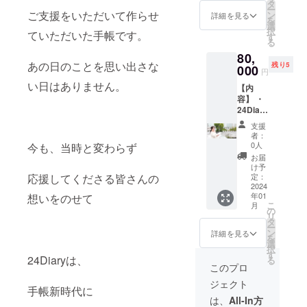
すめ】
ティ の
タ
ング ・
毎日書
ー
・
ご支援をいただいて作らせ
4冊＋専
ン
特別セ
詳細を見る
きたく
を
24Diary
用ボッ
選
ミナー
なる楽
択
ていただいた手帳です。
を使っ
クス
す
などな
しみ
る
てご自
セット
ど、
を、イ
80,
身のコ
＜仕様
24Diary
ンクか
あの日のことを思い出さな
残り5
ンテン
000
＞ □1冊
を楽し
ら後押
円
ツに活
3ヶ月 4
みま
しいた
い日はありません。
【内
かした
冊セッ
しょ
しま
容】 ・
い方 ・
ト
う！
す。 琥
24Diary
24Diary
（12ヶ
ぞっこ
珀は、
マルヨ
を使い
月分）
んでも
24Diary
支援
ちゃん
こなし
□専用
やらな
者：
をお金
による
たい方
ボック
0人
今も、当時と変わらず
いレア
さん
セミ
・コ
ス付き
なもの
お届
ノート
ナー 2
ミュニ
□日付曜
け予
から
として
時間 ・
応援してくださる皆さんの
ティに
定：
日フ
24Diary
お使い
セミ
2024
特化し
リー
を一緒
の方に
年01
想いをのせて
ナー用
た使い
□A5サ
に書く
おすす
こ
月
参加人
方を組
の
イズ □
秘密の
めで
リ
数分の
み立て
タ
布貼り
シェア
す！ ク
ー
24Diary
たい方
ン
ハード
詳細を見る
会も！
リーム
を
1week
など 初
選
カバー
【講
色に
択
トライ
回60分
す
□オリジ
師】 マ
しっか
24Diaryは、
る
アル
※コーチ
ナル日
このプロ
ルヨ
りとし
ブック
ングに
付シー
ちゃん
た黄金
ジェクト
（最大
よるヒ
ル付 □
手帳新時代に
みっ
色が浮
30部）
アリン
専用ビ
は、
All-In方
きー
き上が