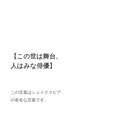
に入れ
る場合
は、定
期的に
内部を
洗浄し
てくだ
さい。
特にイ
ンクを
変更す
る場合
やしば
【この世は舞台、
らく使
用する
人はみな俳優】
予定の
ない時
は、ペ
ン先・
首部を
よく水
洗いし
この言葉はシェイクスピア
てくだ
の有名な言葉です。
さい。
※衣服な
どにつ
くと落
ちない