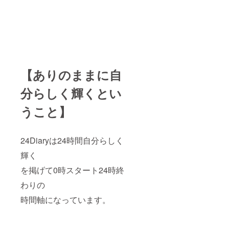
アル ※
このコ
も予定
書き心
リアル
ンサル
・開催
地のい
開催の
ティン
時間：
い
場合、
グは
60～90
24Diary
愛知県
24Diary
分
の紙質
からの
を用い
〈回〉
がさら
交通費
てのご
・期
に書き
が必要
自身の
間：
味抜群
になり
コンテ
2023年
です。
【ありのままに自
ます。
ンツの
12月〜
紙質×イ
【ご支
ブラッ
2024年
ンクの
分らしく輝くとい
援の前
シュ
12月
相乗効
に】 備
アップ
【その
果で、
考欄に
や、商
うこと】
他】 ・
スルス
担当者
品開
グルー
ル書け
様のお
発、ま
プ
る。 更
名前と
たご自
チャッ
に、筆
メール
24Diaryは24時間自分らしく
身の
トで質
記ス
アドレ
コーチ
問し放
ピー
輝く
ス、電
ングと
題！ ※
ド、イ
話番号
して有
お申し
ンクだ
を掲げて0時スタート24時終
をご記
効活用
込みの
まり、
入くだ
くださ
方に
わりの
紙質等
さい。
い。
2023年
いろん
時間軸になっています。
12月初
なタイ
旬に
ミング
メール
が合わ
にて
さった