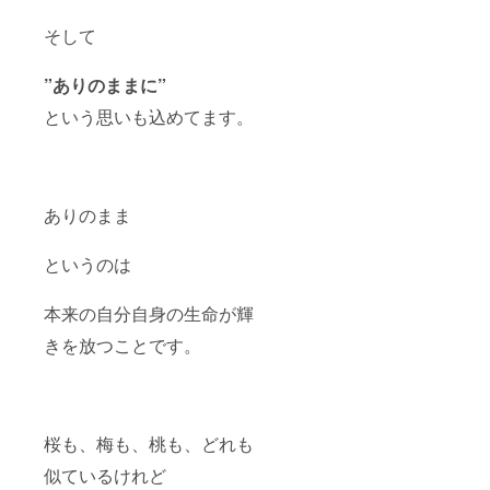
Facebo
ときに
okグ
おこる
そして
ループ&
フラッ
グルー
シュが
プ
ありま
”ありのままに”
チャッ
す。 宇
トのご
宙を思
という思いも込めてます。
案内を
わせる
させて
ダーク
いただ
カ
きま
ラー。
す。
その中
ありのまま
に時折
現れる
パープ
というのは
ルフ
ラッ
シュ。
本来の自分自身の生命が輝
自分の
内側が
きを放つことです。
宇宙と
つなが
る感覚
をお楽
しみく
桜も、梅も、桃も、どれも
ださ
い。 ※
似ているけれど
フラッ