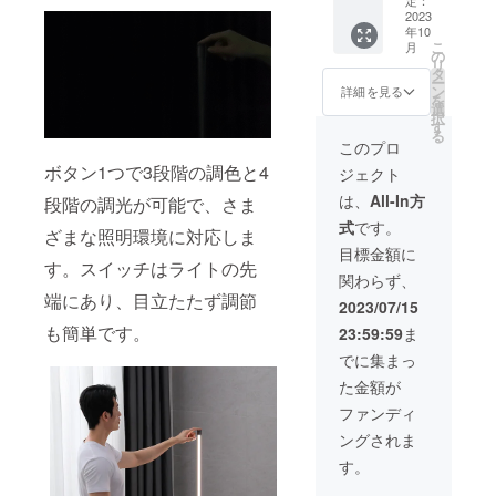
す。
込） ※
2023
年10
送料無
こ
月
料（日
の
リ
本国内
タ
ー
限定）
ン
詳細を見る
を
内容
選
択
物：
す
る
「ZAIR
このプロ
」本体
ボタン1つで3段階の調色と4
ジェクト
×3 電源
ケーブ
は、
All-In方
段階の調光が可能で、さま
ル×3 日
式
です。
本語取
ざまな照明環境に対応しま
扱説明
目標金額に
書×3 ※2
す。スイッチはライトの先
関わらず、
色から
端にあり、目立たたず調節
お選び
2023/07/15
いただ
も簡単です。
23:59:59
ま
けま
す。
でに集まっ
た金額が
ファンディ
ングされま
す。