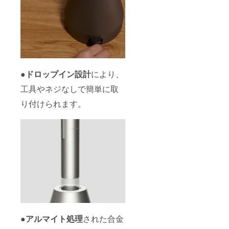
●
ドロップイン設計
により、
工具やネジなしで簡単に取
り付けられます。
●
アルマイト処理
された合金