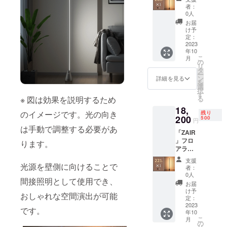
般予定
色から
者：
続けること
販売価
お選び
0人
が弊社の目
格：
いただ
お届
23,333
けま
け予
標となって
円（税
す。
定：
おります。
込） ※
2023
年10
送料無
こ
月
料（日
の
製品及び配
リ
本国内
タ
ー
送に関する
限定）
ン
詳細を見る
を
内容
選
お問い合わ
択
物：
す
せ→Eメー
る
※ 図は効果を説明するため
「ZAIR
18,
ル：
」本体
のイメージです。光の向き
残り
×1 電源
200
500
support@gat
円
ケーブ
は手動で調整する必要があ
her-tech.jp
「ZAIR
ル×1 日
」フロ
本語取
ります。
アライ
扱説明
ト×1 一
書×1 ※2
支援
般予定
光源を壁側に向けることで
色から
者：
販売価
お選び
0人
間接照明として使用でき、
格：
いただ
お届
23,333
けま
け予
おしゃれな空間演出が可能
円（税
す。
定：
込） ※
2023
です。
年10
送料無
こ
月
料（日
の