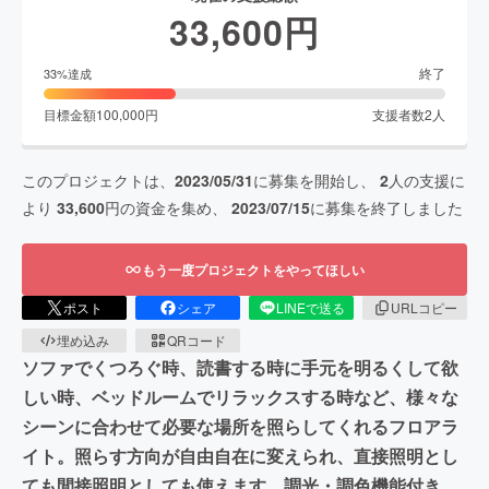
33,600
円
終了
33
%達成
目標金額
100,000
円
支援者数
2
人
このプロジェクトは、
2023/05/31
に募集を開始し、
2
人の支援に
より
33,600
円の資金を集め、
2023/07/15
に募集を終了しました
もう一度プロジェクトをやってほしい
ポスト
シェア
LINEで送る
URLコピー
埋め込み
QRコード
ソファでくつろぐ時、読書する時に手元を明るくして欲
しい時、ベッドルームでリラックスする時など、様々な
シーンに合わせて必要な場所を照らしてくれるフロアラ
イト。照らす方向が自由自在に変えられ、直接照明とし
ても間接照明としても使えます。調光・調色機能付き、