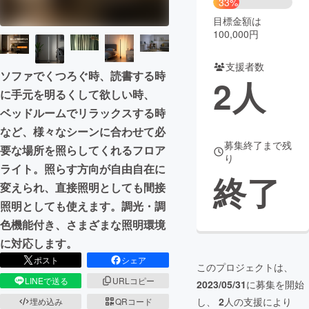
33%
目標金額は
まちづくり・地域活性化
100,000円
支援者数
CAMPFIRE for Social Good
CAMPFIRE Creation
ソファでくつろぐ時、読書する時
2
人
CAMPFIREふるさと納税
machi-ya
コミュニティ
に手元を明るくして欲しい時、
ベッドルームでリラックスする時
など、様々なシーンに合わせて必
募集終了まで残
要な場所を照らしてくれるフロア
り
ライト。照らす方向が自由自在に
終了
変えられ、直接照明としても間接
照明としても使えます。調光・調
色機能付き、さまざまな照明環境
に対応します。
ポスト
シェア
このプロジェクトは、
LINEで送る
URLコピー
2023/05/31
に募集を開始
し、
2
人の支援により
埋め込み
QRコード