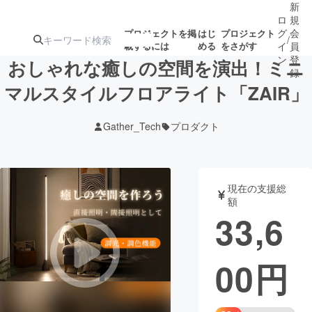
新
ロ
規
グ
会
プロジェクトを掲
はじ
プロジェクト
/
載するには
める
をさがす
イ
員
ン
登
おしゃれな癒しの空間を演出！ミニ
録
マルスタイルフロアライト「ZAIR」
人気のプロ
注目のリ
注目の新着プロ
募集終了が近いプ
もうすぐ公開
Gather_Tech
プロダクト
ジェクト
ターン
ジェクト
ロジェクト
されます
アート・写真
音楽
現在の支援総
額
33,6
テクノロジー・ガジェット
ゲーム・サ
00
円
映像・映画
書籍・雑誌
ビジネス・起業
チャレンジ