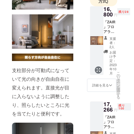
方式)
カーと代理
店契約を結
16,
残り28
800
び、価値あ
円
る商品を価
「ZAIR
」フロ
値ある価格
アライ
で皆様にお
ト×1 一
支援
届けするた
般予定
者：
販売価
めの、日本
2人
格：
お届
市場進出を
23,333
け予
サポートし
円（税
定：
込） ※
2023
ています。
年10
支柱部分が可動式になって
送料無
こ
月
料（日
の
リ
いて光の向きが自由自在に
本国内
製品の販売
タ
ー
限定）
ン
詳細を見る
だけでなく
変えられます。直接光が目
を
内容
選
択
運営にまで
物：
す
に入らないように調整した
る
「ZAIR
関わること
17,
」本体
り、照らしたいところに光
残り
で、日本の
×1 電源
266
100
円
皆様のニー
ケーブ
を当てたりと便利です。
「ZAIR
ル×1 日
ズを十分に
」フロ
本語取
満たす製品
アライ
扱説明
ト×1 一
書×1 ※2
をご提供し
支援