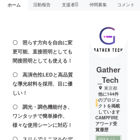
活動報告
支援者
仲間募集
コメント
ホーム
2
〇 照らす方向を自由に変
更可能、直接照明としても
間接照明としても使える！
Gather
〇 高演色性LEDと高品質
_Tech
な導光材料を採用、目に優
東京都
しい！
他に144件
のプロジェ
クトを掲載
〇 調光・調色機能付き、
しています
ワンタッチで簡単操作、
CAMPFIRE
アワード受
様々な使用シーンに対応！
賞履歴
〇 スリムでミニマルなデ
2024.6 ノミ