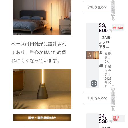
リ
本国内
タ
ー
限定）
ン
詳細を見る
を
内容
選
択
物：
す
る
「ZAIR
33,
」本体
残り30
×1 電源
600
円
ケーブ
「ZAIR
ル×1 日
」フロ
本語取
ベースは円錐形に設計され
アライ
扱説明
ト×2 一
ており、重心が低いため倒
書×1 ※2
支援
般予定
色から
者：
れにくくなっています。
販売価
お選び
0人
格：
いただ
お届
46,666
けま
け予
円（税
す。
定：
込） ※
2023
年10
送料無
こ
月
料（日
の
リ
本国内
タ
ー
限定）
ン
詳細を見る
を
内容
選
択
物：
す
る
「ZAIR
34,
」本体
残り
×2 電源
530
300
円
ケーブ