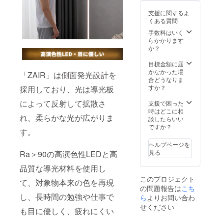
支援に関するよ
くある質問
手数料はいく
らかかります
か？
目標金額に届
かなかった場
「ZAIR」は側面発光設計を
合どうなりま
すか？
採用しており、光は導光板
によって反射して拡散さ
支援で困った
時はどこに相
れ、柔らかな光が広がりま
談したらいい
ですか？
す。
ヘルプページを
見る
Ra＞90の高演色性LEDと高
品質な導光材料を使用し
このプロジェクト
て、対象物本来の色を再現
の問題報告は
こち
し、長時間の勉強や仕事で
ら
よりお問い合わ
せください
も目に優しく、疲れにくい