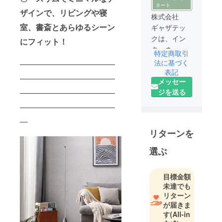
ネート
ザインで、リビングや寝
株式会社
室、書斎とあらゆるシーン
ギャザテッ
クは、イン
にフィット！
ターネット
特定商取引
を活用した
法に基づく
————————————
スマートな
表記
————————————
メッセー
次世代ライ
ジを送る
————————————
フスタイル
を提案する
————————————
企業とし
—
て、皆様に
リターンを
斬新でユ
ニークな商
選ぶ
品をお届け
します。
目標金額
未達でも
そのため弊
リターン
社は数多く
が届きま
の海外メー
す
(All-in