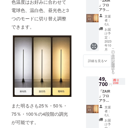
「ZAIR
ル×2 日
色温度はお好みに合わせて
」フロ
本語取
アライ
電球色、温白色、昼光色と3
扱説明
ト×2 一
書×2 ※2
支援
つのモードに切り替え調整
般予定
色から
者：
販売価
お選び
0人
できます。
格：
いただ
お届
46,666
けま
け予
円（税
す。
定：
込） ※
2023
年10
送料無
こ
月
料（日
の
リ
本国内
タ
ー
限定）
ン
詳細を見る
を
内容
選
択
物：
す
る
「ZAIR
49,
」本体
残り
×2 電源
700
200
円
ケーブ
「ZAIR
ル×2 日
」フロ
本語取
アライ
扱説明
ト×3 一
また明るさも25％・50％・
書×2 ※2
支援
般予定
色から
者：
75％・100％の4段階の調光
販売価
お選び
0人
格：
いただ
お届
が可能です。
69,999
けま
け予
円（税
定：