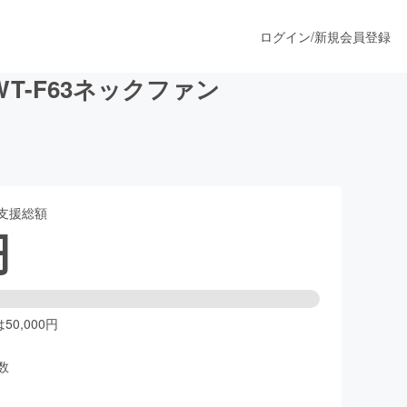
ログイン
/
新規会員登録
T-F63ネックファン
うすぐ公開されます
支援総額
プロダクト
円
ファッション
スポーツ
0,000円
数
ア
ソーシャルグッド
人