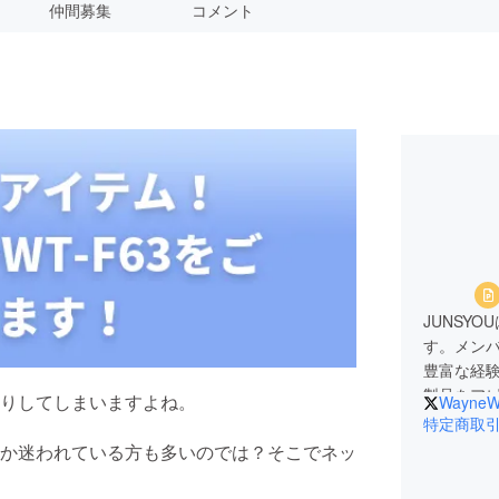
仲間募集
コメント
JUNSY
す。メン
豊富な経
製品をア
りしてしまいますよね。
WayneW
せたい、
特定商取
か迷われている方も多いのでは？そこでネッ
お問合せメール