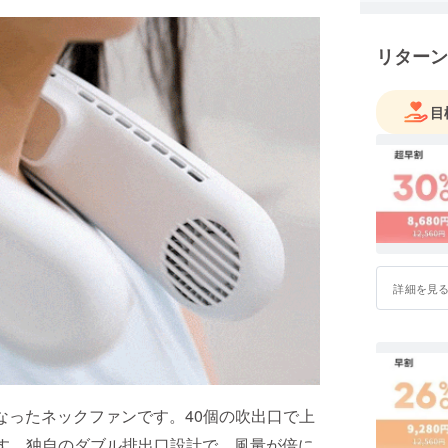
リターン
目
詳細を見
になったネックファンです。40個の吹出口で上
ます。独自のダブル排出口設計で、風量が倍に