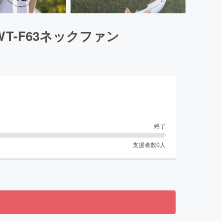
T-F63ネックファン
終了
支援者数
0
人