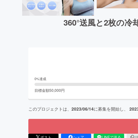
360°送風と2枚の
0
%達成
目標金額
50,000
円
このプロジェクトは、
2023/06/14
に募集を開始し、
202
ポスト
シェア
LINEで送る
U