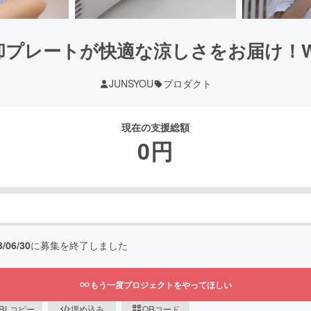
冷却プレートが快適な涼しさをお届け！W
JUNSYOU
プロダクト
現在の支援総額
0
円
3/06/30
に募集を終了しました
もう一度プロジェクトをやってほしい
RLコピー
埋め込み
QRコード