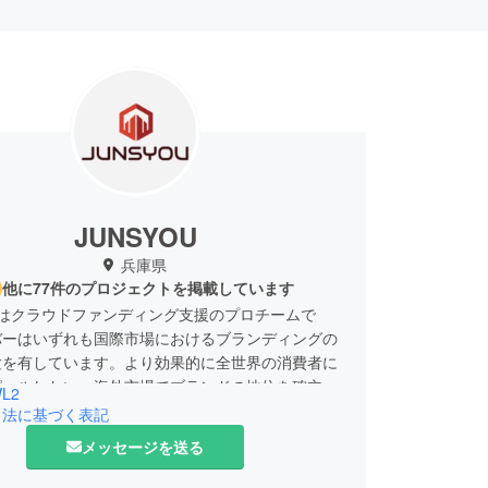
JUNSYOU
兵庫県
他に77件のプロジェクトを掲載しています
OUはクラウドファンディング支援のプロチームで
バーはいずれも国際市場におけるブランディングの
験を有しています。より効果的に全世界の消費者に
ピールしたい、海外市場でブランドの地位を確立さ
L2
という皆様のご要望にお応えします。
引法に基づく表記
メッセージを送る
アドレス：rstrade.jp@gmail.com