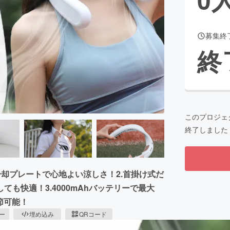
募集終
CAMPFIRE for Social Good
CAMPFIRE Creation
終
CAMPFIREふるさと納税
machi-ya
コミュニティ
このプロジェ
終了しました
C冷却プレートで心地よい涼しさ！2.首掛け式だ
も快適！3.4000mAhバッテリーで最大
節可能！
ピー
埋め込み
QRコード