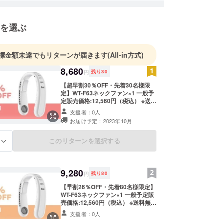
を選ぶ
標金額未達でもリターンが届きます
(All-in方式)
8,680
円
残り
30
【超早割30％OFF・先着30名様限
定】WT-F63ネックファン×1 一般予
定販売価格:12,560円（税込） ※送料
無料（日本国内限定） 内容物： ・
支援者：0人
WT-F63ネックファン×1 ・充電ケー
お届け予定：2023年10月
ブル×1 ・日本語説明書×1
このリターンを選択する
る
9,280
円
残り
80
【早割26％OFF・先着80名様限定】
WT-F63ネックファン×1 一般予定販
売価格:12,560円（税込） ※送料無料
（日本国内限定） 内容物： ・WT-
支援者：0人
F63ネックファン×1 ・充電ケーブル