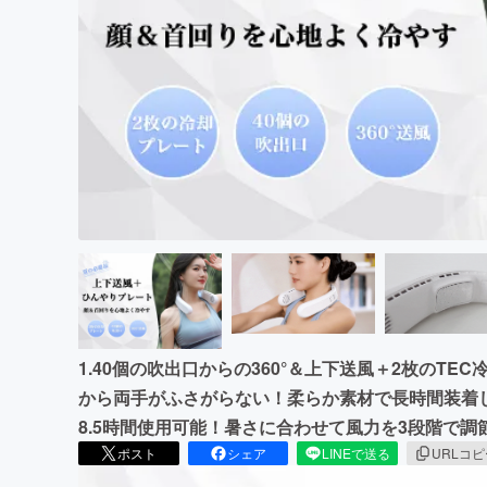
まちづくり・地域活性化
1.40個の吹出口からの360°＆上下送風＋2枚のTE
から両手がふさがらない！柔らか素材で長時間装着して
8.5時間使用可能！暑さに合わせて風力を3段階で調
ポスト
シェア
LINEで送る
URLコ