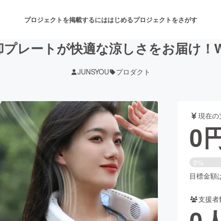
プロジェクトを掲載するには
はじめる
プロジェクトをさがす
冷却プレートが快適な涼しさをお届け！W
JUNSYOU
プロダクト
注目のリターン
注目の新着プロジェクト
募集終了が近いプロジェクト
も
現在の
音楽
舞台・パフォーマンス
0
ゲーム・サービス開発
フード・飲食店
0%
書籍・雑誌出版
アニメ・漫画
目標金額は5
支援者
チャレンジ
ビューティー・ヘルスケ
0