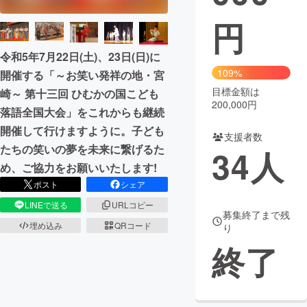
円
まちづくり・地域活性化
令和5年7月22日(土)、23日(日)に
CAMPFIRE for Social Good
CAMPFIRE Creation
109%
開催する「～お笑い発祥の地・宮
CAMPFIREふるさと納税
machi-ya
コミュニティ
目標金額は
崎～ 第十三回 ひむかの国こども
200,000円
落語全国大会」をこれからも継続
開催して行けますように。子ども
支援者数
たちの笑いの夢を未来に繋げるた
34
人
め、ご協力をお願いいたします!
ポスト
シェア
LINEで送る
URLコピー
募集終了まで残
埋め込み
QRコード
り
終了