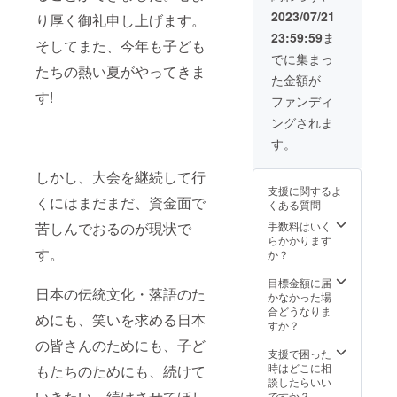
のお礼
2023/07/21
り厚く御礼申し上げます。
の手書
23:59:59
ま
きメッ
そしてまた、今年も子ども
セージ
でに集まっ
をお送
たちの熱い夏がやってきま
た金額が
りしま
す!
す。 ※
ファンディ
どちら
ングされま
の落語
家の
す。
メッ
セージ
しかし、大会を継続して行
が送ら
支援に関するよ
れるか
くにはまだまだ、資金面で
くある質問
はおま
かせと
苦しんでおるのが現状で
手数料はいく
なりま
らかかります
す。
す。 ※
か？
支援者
様の
目標金額に届
日本の伝統文化・落語のた
メール
かなかった場
アドレ
合どうなりま
めにも、笑いを求める日本
スが必
すか？
須とな
の皆さんのためにも、子ど
りま
支援で困った
す。 ・
時はどこに相
もたちのためにも、続けて
動画、
談したらいい
ボイス
いきたい。続けさせてほし
ですか？