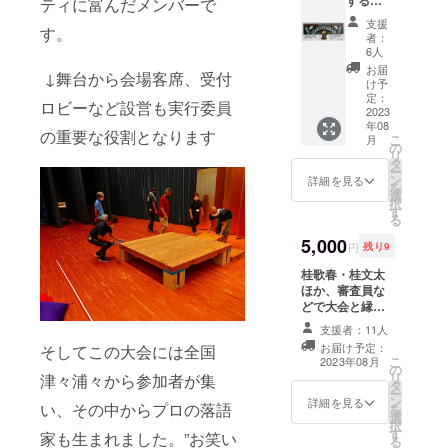
する新
ティに富んだメンバーで
作手拭
支援
す。
い1本
者：
を、お
6人
礼の
お届
↓舞台から会場客席、受付
メッ
け予
セージ
定：
ロビーなど設営も実行委員
カード
2023
年08
を添え
の重要な役割となります
こ
月
てお送
の
リ
りしま
タ
ー
す。 ※
ン
詳細を見る
を
支援者
選
択
様のお
す
る
届け先
住所の
5,000
円
残り9
ご記入
が必須
桂歌春・桂文太
となり
ほか、審査員な
ます。
どで大会と縁の
※写真は
あるプロ落語家
支援者：11人
昨年の
のサイン入り扇
お届け予定：
そしてこの大会には全国
手拭い
子1本を、実行委
こ
2023年08月
です。
の
員会よりお礼の
リ
津々浦々から参加者が集
色、デ
タ
メッセージカー
ー
ザイン
ン
ドを添えてお送
詳細を見る
い、その中からプロの落語
を
は一部
選
りします。 ※支
択
変更さ
す
援者様のお届け
家も生まれました。”お笑い
る