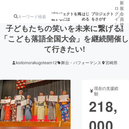
新
ロ
規
グ
会
プロジェクトを掲
はじ
プロジェクト
/
載するには
める
をさがす
イ
員
ン
登
子どもたちの笑いを未来に繋げる!
録
「こども落語全国大会」を継続開催し
て行きたい!
人気のプロ
注目のリ
注目の新着プロ
募集終了が近いプ
もうすぐ公開
ジェクト
ターン
ジェクト
ロジェクト
されます
kodomorakugoteam12
舞台・パフォーマンス
宮崎県
アート・写真
音楽
現在の支援総
テクノロジー・ガジェット
ゲーム・サ
額
218,
映像・映画
書籍・雑誌
000
ビジネス・起業
チャレンジ