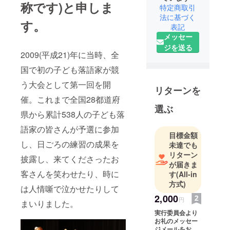
称です)と申しま
特定商取引
法に基づく
す。
表記
メッセー
ジを送る
2009(平成21)年に当時、全
国で初の子ども落語家が競
う大会として第一回を開
リターンを
催。これまで全国28都道府
選ぶ
県から累計538人の子ども落
語家の皆さんが予選に参加
目標金額
し、日ごろの練習の成果を
未達でも
リターン
披露し、来てくださったお
が届きま
客さんを笑わせたり、時に
す
(All-in
方式)
は人情噺で泣かせたりして
2,000
円
まいりました。
実行委員会より
お礼のメッセー
ジメールをお送