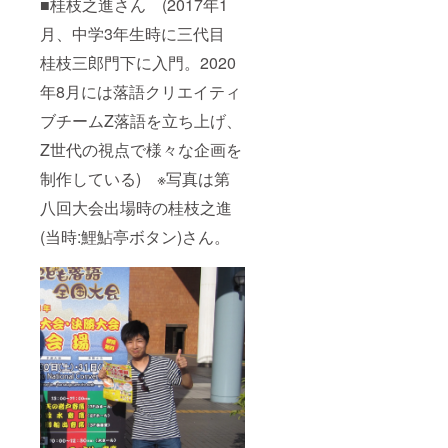
■桂枝之進さん (2017年1
月、中学3年生時に三代目
桂枝三郎門下に入門。2020
年8月には落語クリエイティ
ブチームZ落語を立ち上げ、
Z世代の視点で様々な企画を
制作している) ※写真は第
八回大会出場時の桂枝之進
(当時:鯉鮎亭ボタン)さん。