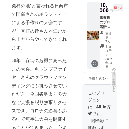
れます
先住所のご記入
10,
のでご
発祥の地”と言われる日向市
が必須となりま
残り3
000
了承く
す。 ・数量 20
円
で開催されるボランティア
ださ
個 ・商品サイ
審査員
い。 ・
ズ 長さ21㎝～
による手作りの大会です
のプロ
数量
23㎝ ・素材
落語家
20個 ・
紙、竹 ・デザイ
が、真打の皆さんが江戸か
(桂歌春
商品サ
ン 絵入り ・カ
支援
師匠、
イズ
ラー展開 白、
者：
ら上方からやってきてくれ
桂文太
(約)
7人
淡色系
師匠)か
90㎝
ます。
お届
らの、
× 32㎝
け予
支援者
定：
・デザ
さまの
2023
昨年、存続の危機にあった
イン
年08
お名前
文字、
こ
月
この大会。キャンプファイ
を呼び
の
絵入り
リ
かけて
タ
・カ
ー
ヤーさんのクラウドファン
のお礼
ン
ラー展
詳細を見る
を
の動画
選
開 フ
ディングにも挑戦させてい
択
メッ
す
ルカ
る
セージ
ラー1種
このプロ
ただき、全国各地より多大
を限定
ジェクト
URLに
なご支援を賜り無事サクセ
てお送
は、
All-In方
りしま
スでき、コロナの影響もあ
式
です。
す。ま
る中で無事に大会を開催す
た、実
目標金額に
行委員
ることができました。心よ
関わらず、
会から