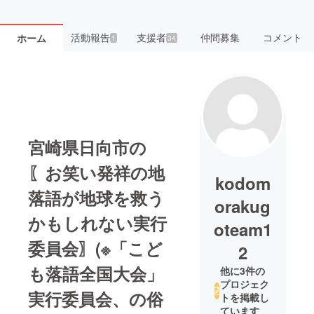
活動報告
支援者
仲間募集
コメント
ホーム
1
34
宮崎県日向市の
〖お笑い発祥の地
kodom
落語が地球を救う
orakug
かもしれない実行
oteam1
委員会〗(※「こど
2
も落語全国大会」
他に3件の
プロジェク
実行委員会、の俗
トを掲載し
ています