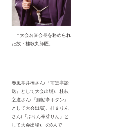
↑大会名誉会長を務められ
た故・桂歌丸師匠。
春風亭弁橋さん(『前進亭談
送』として大会出場)、桂枝
之進さん(『鯉鮎亭ボタン』
として大会出場)、桂文りん
さん(『ぷりん亭芽りん』と
して大会出場)、の3人で