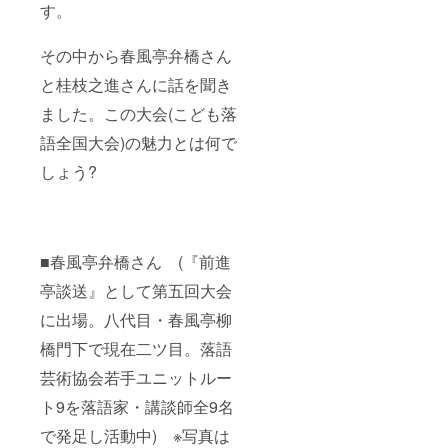
す。
その中から春風亭弁橋さん
と桂枝之進さんに話を聞き
ました。この大会(こども落
語全国大会)の魅力とは何で
しょう?
■春風亭弁橋さん (『前進
亭談送』として第五回大会
に出場。八代目・春風亭柳
橋門下で現在二ツ目。落語
芸術協会若手ユニットルー
ト9を落語家・講談師全9名
で発足し活動中) ※写真は