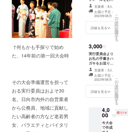
りします。 ※支
支援者：8人
援者様のメール
お届け予定：
アドレスが必須
こ
2023年08月
の
となります。
リ
タ
ー
ン
詳細を見る
を
選
択
す
る
3,000
↑何もかも手探りで始め
円
実行委員会より
た、14年前の第一回大会時
お礼の手書きハ
ガキをお送りし
ます。 ※支援者
支援者：3人
様のお届け先住
お届け予定：
所のご記入が必
こ
2023年08月
その大会準備運営を担って
の
須となります。
リ
タ
ー
おる実行委員はおよそ30
ン
詳細を見る
を
選
択
名。日向市内外の自営業者
す
る
から公務員、地域に貢献し
4,0
残り14
00
たい高齢者の方など老若男
円
今大会
女、バラエティとバイタリ
で作成