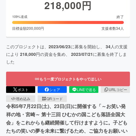
218,000
円
終了
109
%達成
目標金額
200,000
円
支援者数
34
人
このプロジェクトは、
2023/06/23
に募集を開始し、
34
人の支援
により
218,000
円の資金を集め、
2023/07/21
に募集を終了しま
した
もう一度プロジェクトをやってほしい
ポスト
シェア
LINEで送る
URLコピー
埋め込み
QRコード
令和5年7月22日(土)、23日(日)に開催する「～お笑い発
祥の地・宮崎～ 第十三回 ひむかの国こども落語全国大
会」をこれからも継続開催して行けますように。子ども
たちの笑いの夢を未来に繋げるため、ご協力をお願いい