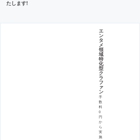
たします!
エ
ン
タ
メ
領
域
特
化
型
ク
ラ
フ
ァ
ン
手
数
料
0
円
か
ら
実
施