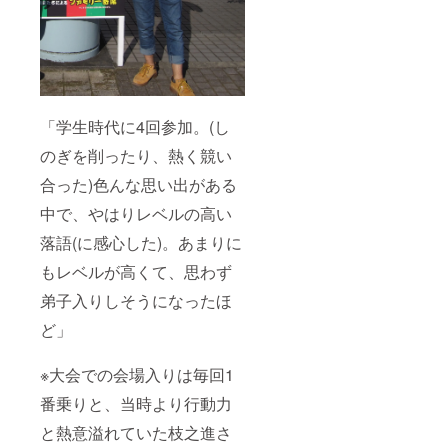
「学生時代に4回参加。(し
のぎを削ったり、熱く競い
合った)色んな思い出がある
中で、やはりレベルの高い
落語(に感心した)。あまりに
もレベルが高くて、思わず
弟子入りしそうになったほ
ど」
※大会での会場入りは毎回1
番乗りと、当時より行動力
と熱意溢れていた枝之進さ