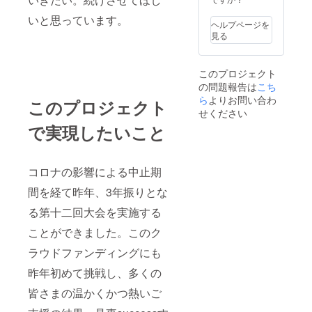
の内
いと思っています。
容: ご
ヘルプページを
支援に
見る
対する
お礼の
肉声
このプロジェクト
メッ
の問題報告は
こち
セージ
・収録
ら
よりお問い合わ
このプロジェクト
時間:
せください
70～75
で実現したいこと
秒 ・提
供方
法: 視
聴用の
コロナの影響による中止期
URLを
メール
間を経て昨年、3年振りとな
で送信
※本リ
る第十二回大会を実施する
ターン
ことができました。このク
の内容
を無断
ラウドファンディングにも
で転
載・公
昨年初めて挑戦し、多くの
開する
ことは
皆さまの温かくかつ熱いご
禁止で
す。