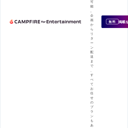
可
能
。
企
画
掲載
無料
か
ら
リ
タ
ー
ン
配
送
ま
で
、
す
べ
て
お
任
せ
の
プ
ラ
ン
も
あ