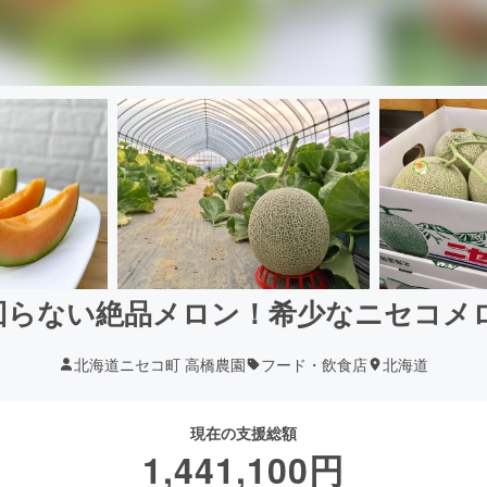
回らない絶品メロン！希少なニセコメ
北海道ニセコ町 高橋農園
フード・飲食店
北海道
現在の支援総額
1,441,100
円