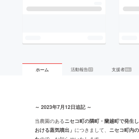
活動報告
支援者
ホーム
17
99+
～ 2023年7月12日追記 ～
当農園のある
ニセコ町の隣町・蘭越町で発生し
おける蒸気噴出」
につきまして、
ニセコ町内の
た
ので、お知らせいたします。