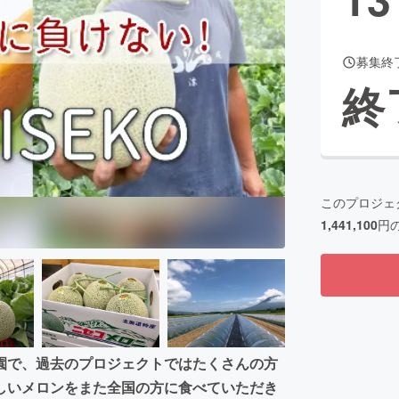
募集終
CAMPFIRE for Social Good
CAMPFIRE Creation
終
CAMPFIREふるさと納税
machi-ya
コミュニティ
このプロジェ
1,441,100
円
園で、過去のプロジェクトではたくさんの方
しいメロンをまた全国の方に食べていただき