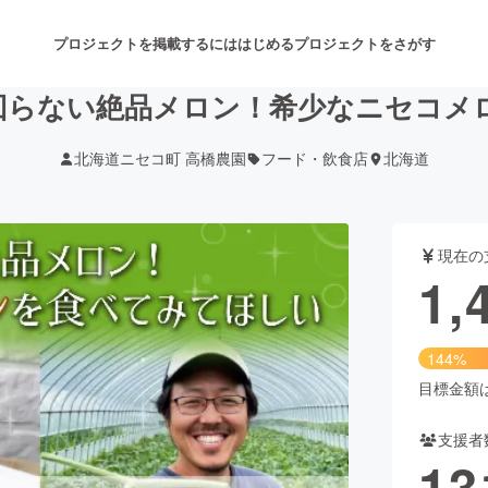
プロジェクトを掲載するには
はじめる
プロジェクトをさがす
回らない絶品メロン！希少なニセコメ
北海道ニセコ町 高橋農園
フード・飲食店
北海道
注目のリターン
注目の新着プロジェクト
募集終了が近いプロジェクト
も
現在の
音楽
舞台・パフォーマンス
1,
ゲーム・サービス開発
フード・飲食店
144%
書籍・雑誌出版
アニメ・漫画
目標金額は1
支援者
チャレンジ
ビューティー・ヘルスケ
13