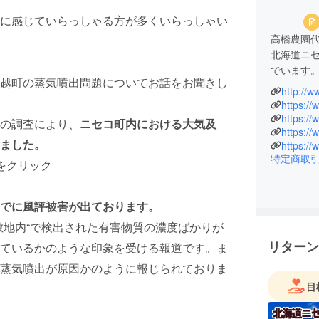
に感じていらっしゃる方が多くいらっしゃい
高橋農園
北海道ニ
でいます
越町の蒸気噴出問題についてお話をお聞きし
http://w
大学卒業
https://
継ぐため
https://
の調査により、
ニセコ町内における大気及
https://
います。
ました。
https:/
特定商取
をクリック
高橋農園は
創業当時は
からメロ
でに風評被害が出ております。
作物とな
敷地内“で検出された有害物質の濃度ばかりが
2024年
リターン
ているかのような印象を受ける報道です。ま
ミットで
蒸気噴出が原因かのように報じられておりま
また202
目
栽培を本格的
ンド「NIS