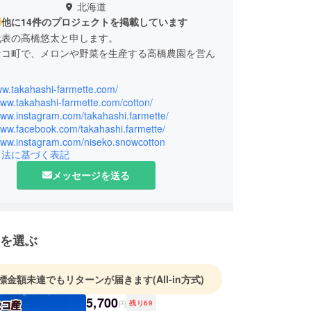
北海道
他に14件のプロジェクトを掲載しています
代表の高橋悠太と申します。
セコ町で、メロンや野菜を生産する高橋農園を営ん
。
ww.takahashi-farmette.com/
後は会社員として働いていましたが、実家の農業を
www.takahashi-farmette.com/cotton/
にニセコへ戻り、現在は妻とともに農園を経営して
www.instagram.com/takahashi.farmette/
www.facebook.com/takahashi.farmette/
/www.instagram.com/niseko.snowcotton
引法に基づく表記
2026年に創業100周年を迎えました。
メッセージを送る
じゃがいもなどの畑作が中心でしたが、約50年前
ン栽培をスタートし、現在では高橋農園を代表する
っています。
には、青肉メロン「オルフェ」が日本野菜ソムリエサ
を選ぶ
金賞を受賞しました。
6年には、認定農業者による日本最北の商業コットン
標金額未達でもリターンが届きます
(All-in方式)
にスタート。“Made In NISEKO”のコットンブラ
EKO SNOW COTTON®」を立ち上げ、地域の事業
5,700
円
残り
69