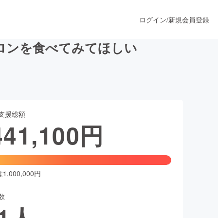
ログイン
/
新規会員登録
ロンを食べてみてほしい
うすぐ公開されます
支援総額
プロダクト
441,100
円
ファッション
スポーツ
,000,000円
数
ア
ソーシャルグッド
1
人