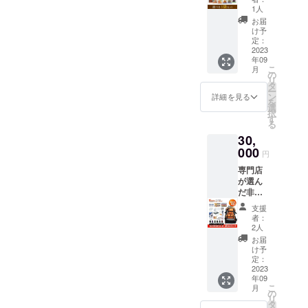
ります。
保存食
・携帯
1人
「美味
おにぎ
お届
しい防
り 昆
け予
災食」
布：1食
定：
美味し
2023
内容量
年09
い防災
／必要
こ
月
食12種
水量／
の
リ
類か
出来上
タ
ー
ら、お
がり量
ン
詳細を見る
を
好みで5
1食あた
選
択
袋お選
り 鮭、
す
る
びいた
わか
30,
だけま
め、昆
す。
000
布：42g
円
【美味
／67ml
専門店
しい防
／109g
が選ん
災食 12
五目お
だ非常
種類】
こわ：
用持ち
品数 5
45g／
支援
出し
袋 内容
59ml／
者：
袋 エ
12の味
104g 栄
2人
コノ
からお
養成分
お届
ミー
好みで5
表示
け予
大人１
袋お選
定：
【鮭】1
人用
2023
びいた
食
年09
２０品
だけま
（42g）
こ
月
目セッ
す。 １.
の
あたり
リ
ト サイ
さば味
タ
熱量：