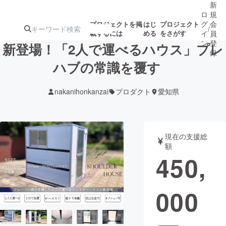
新
ロ
規
グ
会
プロジェクトを掲
はじ
プロジェクト
/
載するには
める
をさがす
イ
員
ン
登
新登場！「2人で運べるハウス」プレ
録
ハブの常識を覆す
人気のプロ
注目のリ
注目の新着プロ
募集終了が近いプ
もうすぐ公開
nakanihonkanzai
プロダクト
愛知県
ジェクト
ターン
ジェクト
ロジェクト
されます
アート・写真
音楽
現在の支援総
額
450,
テクノロジー・ガジェット
ゲーム・サ
000
映像・映画
書籍・雑誌
ビジネス・起業
チャレンジ