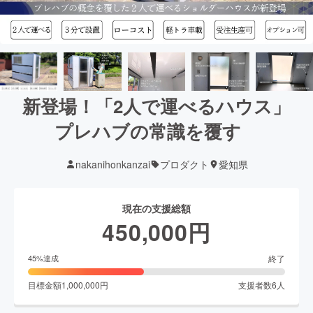
新登場！「2人で運べるハウス」
プレハブの常識を覆す
nakanihonkanzai
プロダクト
愛知県
現在の支援総額
450,000
円
終了
45
%達成
目標金額
1,000,000
円
支援者数
6
人