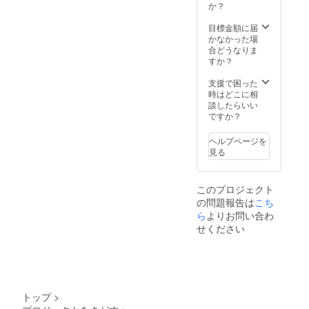
み袋：5
か？
ギー物
袋 ３１.
質28品
布テー
目標金額に届
目不使
プ：1個
かなかった場
用 五目
３２. 油
合どうなりま
おこ
性マー
すか？
わ：小
カー：1
麦、大
本 ３３.
支援で困った
豆 賞味
クリア
時はどこに相
期限 製
ポー
談したらいい
造日よ
チ：1個
ですか？
り5年 ※
３４. 名
出荷時
札キー
点で
ヘルプページを
ホル
数ヶ月
見る
ダー：2
経過し
個 ３５.
ていま
救急法
す 保存
このプロジェクト
基礎知
方法 直
の問題報告は
こち
識：1冊
射日
注意事
ら
よりお問い合わ
光、高
項 在庫
せください
温多湿
等の都
を避け
合によ
て、常
り、同
温で保
機能の
存して
商品に
くださ
変更す
い。
トップ
>
る場合