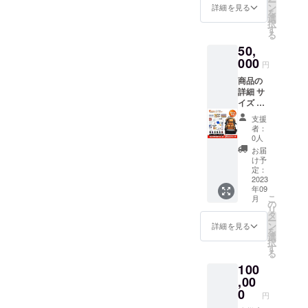
ー
ズ 非常
噌
ン
152kcal
詳細を見る
を
用持ち
煮
選
、たん
択
出し袋
２.
す
ぱく
る
E：エコ
ハン
質：
50,
ノミー
バーグ
3.0g、
縦約
000
煮込
脂質：
円
47cm×
み ３.
0.5g、
商品の
横約
筑前煮
炭水化
詳細 サ
32cm×
物：
イズ 非
マチ約
33.9g、
常用持
13cm
食塩相
支援
ち出し
重さ 選
４. ポー
当量：
者：
袋 S：
べる非
クカ
0人
0.6g
スタン
常食
レー ５.
【わか
お届
ダード
「アル
牛丼の
け予
め】1食
縦約
ファ
定：
具 ６. ソ
（42g）
47cm×
2023
米」の
フト金
あたり
年09
横約
場合：
時豆 ７.
熱量：
こ
月
32cm×
4.05kg
の
いわし
151kcal
リ
マチ約
選べる
タ
の煮付
、たん
ー
13cm
非常食
ン
８. 肉
詳細を見る
ぱく
を
重さ 選
「ミニ
選
じゃが
質：
択
べる非
クラッ
す
９. きん
2.4g、
る
常食
カー」
ぴらご
脂質：
100
「アル
の場
ぼう １
0.4g、
ファ
,00
合：
０. 豚汁
炭水化
米」の
4.15kg
0
１１. さ
物：
円
場合：
品目数
つま芋
34.3g、