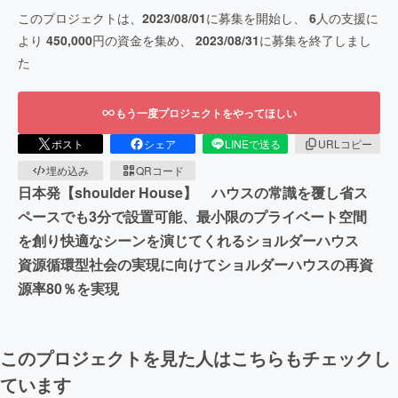
このプロジェクトは、
2023/08/01
に募集を開始し、
6
人の支援に
より
450,000
円の資金を集め、
2023/08/31
に募集を終了しまし
た
もう一度プロジェクトをやってほしい
ポスト
シェア
LINEで送る
URLコピー
埋め込み
QRコード
日本発【shoulder House】 ハウスの常識を覆し省ス
ペースでも3分で設置可能、最小限のプライベート空間
を創り快適なシーンを演じてくれるショルダーハウス
資源循環型社会の実現に向けてショルダーハウスの再資
源率80％を実現
このプロジェクトを見た人はこちらもチェックし
ています