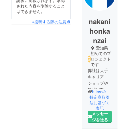
認後に掲載されます。承認
された内容を削除すること
はできません。
nakani
※投稿する際の注意点
honka
nzai
愛知県
初めてのプ
ロジェクト
です
弊社は大手
キャリア
ショップや
現状回復工
https://knnk.info
事やマン
特定商取引
ション・戸
法に基づく
表記
建・店舗等
メッセー
のリノベー
ジを送る
ションもさ
せて頂いて