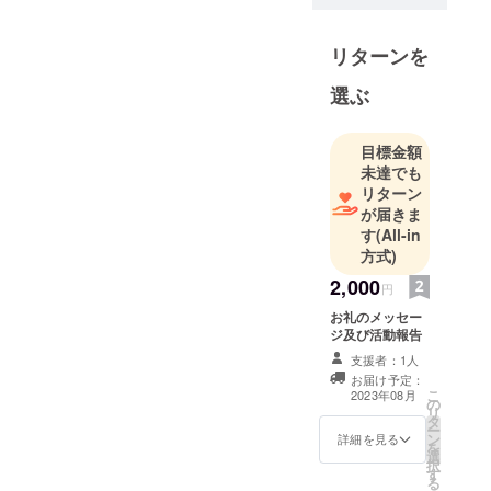
おります。
今期で4期目
リターンを
に入ってい
ますが、ス
選ぶ
タッフの離
職率は０％
目標金額
で請負工事
未達でも
の紹介率は
リターン
100％ですの
が届きま
す
(All-in
で営業担当
方式)
はいませ
ん。数字的
2,000
円
にみるとよ
お礼のメッセー
さそうです
ジ及び活動報告
が色々あり
支援者：1人
ました。
お届け予定：
こ
2023年08月
簡単に言う
の
リ
タ
とスタッフ
ー
ン
詳細を見る
を
（人）に助
選
択
す
けられてい
る