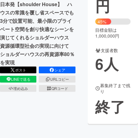
円
日本発【shoulder House】 ハ
まちづくり・地域活性化
ウスの常識を覆し省スペースでも
3分で設置可能、最小限のプライ
45%
ベート空間を創り快適なシーンを
目標金額は
CAMPFIRE for Social Good
CAMPFIRE Creation
1,000,000円
演じてくれるショルダーハウス
CAMPFIREふるさと納税
machi-ya
コミュニティ
資源循環型社会の実現に向けて
支援者数
ショルダーハウスの再資源率80％
6
人
を実現
ポスト
シェア
LINEで送る
URLコピー
募集終了まで残
埋め込み
QRコード
り
終了