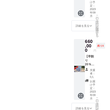
注意事
枚 １３.
指定は
区・関
け予
乾燥し
項 在庫
簡易寝
不可
西地区
定：
いた
等の都
袋：2袋
軽ト
除く本
2023
け、こ
年09
合によ
１４. 消
ラック
州・九
んにゃ
こ
月
り、同
毒薬：1
の搬入
州・四
の
く、食
リ
機能の
個 １５.
経路は
国】限
タ
塩） / ソ
ー
商品に
脱脂綿
ご確認
定5台
ン
詳細を見る
ルビ
を
変更す
（20本
お願い
内訳
選
トー
択
る場合
入）：1
致しま
本体価
す
ル、調
る
がござ
個 １６.
す。
格
味料
660
いま
ガー
308,000
（アミ
す。 商
ゼ：1個
円+運搬
,00
ノ
残り5
品デザ
１７. ば
費
0
酸）、
円
インの
んそう
220,000
酸化防
変更に
こう
円 時
【早割
止剤
より、
（15枚
間指定
り
（ビタ
色・デ
入）：1
は不可
20％
ミン
ザイン
個 １８.
軽ト
％OFF
E）、
支援
が写真
包帯：1
ラック
北海道
（一部
者：
と異な
個 １９.
の搬入
地区】
0人
に小
る場合
三角
経路は
限定5台
麦・大
お届
がござ
巾：1個
ご確認
内訳
け予
豆を含
いま
２０. マ
お願い
本体価
定：
む）
す。 予
スク：6
致しま
格
2023
【昆
年09
告なく
枚 ２１.
す。
308,000
布】 う
こ
月
セット
サージ
円+運搬
の
るち米
リ
内容を
カル
費
タ
（国
ー
変更す
テー
352,000
ン
詳細を見る
産）、