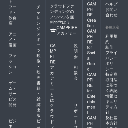
ト
CAM
ヘルプ
クラウドファ
フー
チ
PFI
お問い
ンディングの
ド・
ャ
RE
合わせ
ノウハウを無
飲食
レ
Crea
料で学ぼう
店
ン
tion
各種規定
CAMPFIRE
ジ
CAM
アカデミー
アニ
ス
利用規
PFI
メ・
ポ
約
RE
漫画
ー
CA
説
細則
for
ツ
MP
明
プライ
Soci
ファ
映
FI
会
バシー
al
ッ
像
RE
・
ポリ
Goo
ショ
・
ア
相
シー
d
ン
映
カ
談
特定商
CAM
画
デ
会
取引法
PFI
ゲー
書
ミ
に基づ
RE
ム・
籍
ー
く表記
for
サー
・
と
情報セ
Ente
ビス
雑
は
キュリ
rtain
開発
誌
ク
サ
ティ方
men
出
ラ
ポ
針
t
版
ウ
ー
反社基
CAM
ビジ
ビ
ド
ト
本方針
PFI
ネ
ュ
フ
サ