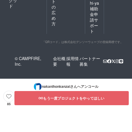
グッ
ト
hi-ya
ド
の
補助
広
金申
め
請サ
方
ポー
ト
「QRコード」は株式会社デンソーウェーブの登録商標です。
© CAMPFIRE,
会社概
採用情
パートナー
Inc.
要
報
募集
nakanihonkanzai
さんへアンコール
もう一度プロジェクトをやってほしい
85