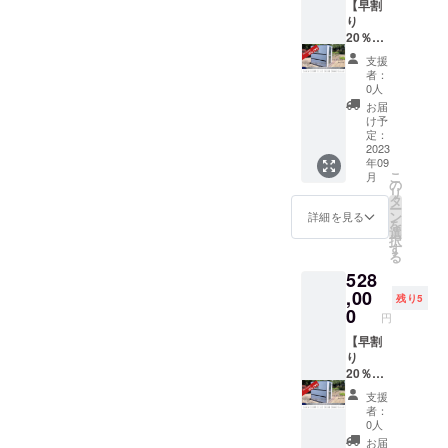
１８. 防
マホ対
良県・
【早割
機能の
粉、ホ
災用ウ
応ダイ
和歌山
り
商品に
タテエ
エット
ナモＦ
県・兵
20％
変更す
キス） /
ティッ
Ｍラジ
庫県）
％OFF
る場合
調味料
支援
シュ：1
オＬＥ
時間
関東地
がござ
（アミ
者：
個 １９.
Ｄライ
指定は
区】限
いま
0人
ノ酸
スリッ
ト：1個
不可
定5台
す。 商
等）
お届
パ：1足
６. ２
軽ト
内訳
品デザ
け予
【五目
２０. レ
WAY充
ラック
本体価
インの
定：
おこ
イン
電ＬＥ
の搬入
格
2023
変更に
わ】 も
年09
コー
Ｄラン
経路は
308,000
より、
ち米
こ
月
ト：1枚
タン：1
ご確認
円+運搬
色・デ
の
（国
リ
２１. カ
個 ７. 万
お願い
費
ザイン
タ
産）、
ー
イロ：1
能ナイ
致しま
72,000
が写真
ン
詳細を見る
うるち
を
個 ２２.
フ：1個
す。
円 関
と異な
選
米（国
択
歯ブラ
８. 軍
東地区
る場合
す
産）、
る
シ：1本
手：1個
（神奈
がござ
味付乾
528
２３. ご
９. ロー
川県・
いま
燥具材
み袋：5
プ：1本
東京
,00
す。 予
（食用
残り5
袋 ２４.
１０.
都・千
告なく
0
植物油
円
名札
笛：1個
葉県・
セット
脂、醤
キーホ
１１. タ
埼玉
【早割
内容を
油、砂
ル
オル：2
県・茨
り
変更す
糖、乾
ダー：1
枚 １２.
城県・
20％
る場合
燥人
個 ２５.
ブルー
栃木
％OFF
がござ
参、油
支援
救急法
シート
県・群
東海3
いま
揚げ、
者：
基礎知
（2
馬県）
県・関
す。
0人
乾燥ご
識：1冊
帖）：1
時間
東地
ぼう、
お届