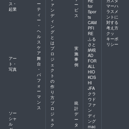
カスタ
RE
ス・
ー
ァ
ー
マーハ
for
起業
テ
ン
ビ
ラスメ
Spor
ィ
デ
ス
ントに
ts
ー
ィ
対する
CAM
・
ン
考え方
PFI
ヘ
グ
クッ
RE
ル
と
キーポ
ふる
ス
は
リシー
さと
ケ
プ
実
納税
ア
ロ
施
AD
アー
舞
ジ
事
FOR
ト・
台
ェ
例
ALL
写真
・
ク
HIO
パ
ト
KOS
フ
の
HI
ォ
作
JFA
ー
り
クラ
マ
方
ウド
ン
プ
統
ファ
ス
ロ
計
ン
ソー
ジ
デ
ディ
シャ
ェ
ー
ング
ル
ク
タ
mac