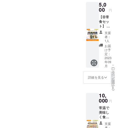
る会社で
5,0
す。
00
円
今回はショ
【非常
ルダーハウ
食セッ
ト】 商
スをPJにエ
品 尾西
支援
ントリーさ
食品 ア
者：
ルファ
せて頂きま
1人
米 携帯
お届
したが、今
おにぎ
け予
後は色々な
り 4種
定：
類4食
2023
商品開発に
年09
セット
取り組んで
こ
月
商品内
の
リ
いきます。
容 ・携
タ
ー
帯おに
ン
詳細を見る
考えて創造
を
ぎり
選
を作り出し
択
鮭：1食
す
る
・携帯
現実的に形
10,
おにぎ
にすること
り わか
000
円
で次のス
め：1食
常温で
・携帯
テップに出
美味し
おにぎ
来る会社を
く食べ
り 五目
られる5
目指してお
おこ
支援
年長期
わ：1食
者：