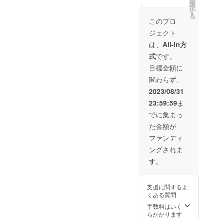
を
る場合
プ：1個
円 北
選
塩昆布
択
がござ
２２. 携
海道地
す
（たん
る
いま
帯トイ
区 時
このプロ
白加水
す。
レ：6個
間指定
分解
ジェクト
２３. 給
は不可
物、昆
水袋
軽ト
は、
All-In方
布、食
（5L）
ラック
塩） / 調
式
です。
：2袋
の搬入
味料
２４. 防
経路は
目標金額に
（アミ
災用ウ
ご確認
ノ酸
関わらず、
エット
お願い
等）、
ティッ
致しま
2023/08/31
甘味料
シュ：2
す。
（ソル
23:59:59
ま
個 ２５.
ビトー
スリッ
でに集まっ
ル、甘
パ：2足
草）、
た金額が
２６. 圧
カラメ
縮袋：2
ファンディ
ル色
袋 ２７.
素、増
ングされま
レイン
粘多糖
コー
す。
類 アレ
ト：2枚
ルギー
２８. カ
情報
イロ：2
鮭：さ
支援に関するよ
個 ２９.
け わか
くある質問
歯ブラ
め、昆
シ：2本
手数料はいく
布：ア
３０. ご
らかかります
レル