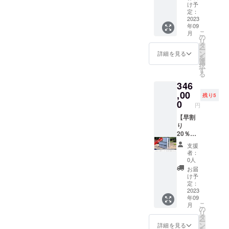
米：3個
W：ダ
内訳
オＬＥ
出荷時
け予
、たん
３. 井村
ブル 縦
本体価
Ｄライ
定：
点で
ぱく
屋製菓
約
格
2023
ト：1個
数ヶ月
質：
年09
えいよ
47cm×
308,000
５. 軍
経過し
3.1g、
こ
月
うかん
横約
円
手：1個
の
ていま
脂質：
リ
（60g×
32cm×
日時は
６. ロー
タ
す
0.3g、
ー
5本
マチ約
相談の
プ：1本
ン
詳細を見る
炭水化
を
入）：1
13cm
上
７. 笛：
選
物：
択
個 ４. 保
重さ 選
引取り
1個 ８.
す
33.6g、
る
存水
べる非
先は
タオ
食塩相
346
（500m
常食
愛知県
ル：1枚
当量：
l）：4
「アル
名古屋
,00
９. 簡易
0.7g 原
残り5
本 ５. ス
ファ
市港区
寝袋：1
0
材料
円
マホ対
米」の
藤前に
袋 １０.
【鮭】
応ダイ
場合：
なりま
【早割
マス
うるち
ナモＦ
4.8kg
す。
り
ク：3枚
米（国
Ｍラジ
選べる
20％
１１. 携
産）、
オＬＥ
非常食
％OFF
帯トイ
味付乾
支援
Ｄライ
「ミニ
東海地
レ：3個
燥具材
者：
ト：1個
クラッ
区3県】
１２. 給
0人
（さ
６. 万能
カー」
限定5台
水袋
け、食
お届
ナイ
の場
内訳
（5L）
け予
塩、還
フ：1個
合：
本体価
：1袋
定：
元水
７. 軍
4.9kg
格
2023
１３. 防
飴） / 調
年09
手：1個
品目数
308,000
災用ウ
味料
こ
月
８. ロー
35品目
円+運搬
エット
の
（アミ
リ
プ：1本
内容 １.
費
ティッ
タ
ノ
ー
９. 笛：
非常持
38,000
シュ：1
ン
詳細を見る
酸）、