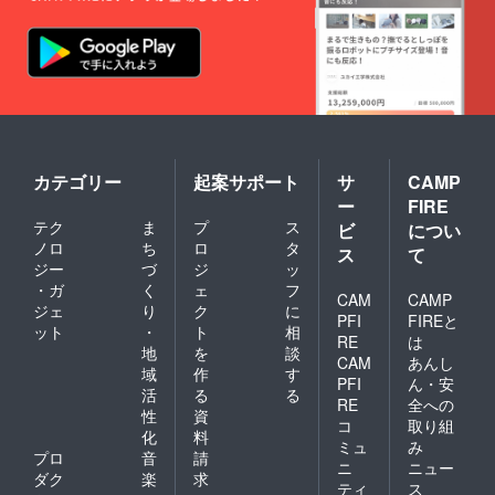
カテゴリー
起案サポート
サ
CAMP
ー
FIRE
テク
ま
プ
ス
ビ
につい
ノロ
ち
ロ
タ
ス
て
ジー
づ
ジ
ッ
・ガ
く
ェ
フ
CAM
CAMP
ジェ
り
ク
に
PFI
FIREと
ット
・
ト
相
RE
は
地
を
談
CAM
あんし
域
作
す
PFI
ん・安
活
る
る
RE
全への
性
資
コ
取り組
化
料
ミュ
み
プロ
音
請
ニ
ニュー
ダク
楽
求
ティ
ス