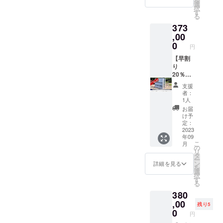
を
1個 １
出袋
円 東
個 １４.
選
トレハ
択
０. タオ
（VIAG
海3県
スリッ
す
ロー
る
ル：1枚
GIO
（愛知
パ：1足
ス、ベ
373
１１. ブ
7077 多
県・岐
１５. レ
ニコウ
ルー
機能
阜県・
,00
イン
ジ色
シート
ディ
三重
コー
0
素、酸
円
（2
バッ
県）
ト：1枚
化防止
帖）：1
ク）：2
時間指
【早割
１６. カ
剤（ビ
枚 １２.
袋 ２. ブ
定は不
り
イロ：1
タミン
簡易寝
ルボン
可 軽
20％
個 １７.
E）、
袋：1袋
ミニク
トラッ
％OFF
歯ブラ
（一部
支援
１３. ば
ラッ
クの搬
関西地
シ：1本
にさけ
者：
んそう
カーま
入経路
区】限
１８. ご
1人
を含
こう
たはア
はご確
定5台
み袋：5
む）
お届
（15枚
ルファ
認お願
内訳
袋 １９.
け予
【わか
入）：1
米：6個
い致し
本体価
名札
定：
め】 う
個 １４.
３. 井村
ます。
格
2023
キーホ
るち米
年09
包帯：1
屋製菓
308,000
ル
（国
こ
月
個 １５.
えいよ
円+運搬
ダー：1
の
産）、
リ
マス
うかん
費
個 ２０.
タ
味付乾
ー
ク：3枚
（60g×
65,000
救急法
ン
詳細を見る
燥具材
を
１６. 携
5本
円 関
基礎知
選
（食
択
帯トイ
入）：2
西地区
識：1冊
す
塩、わ
る
レ：3個
個 ４. 保
（滋賀
注意事
かめ、
380
１７. 給
存水
県・京
項 在庫
砂糖、
水袋
（500m
都府・
,00
等の都
昆布エ
残り5
（5L）
l）：8
大阪
合によ
0
キス、
円
：1袋
本 ５. ス
府・奈
り、同
でん