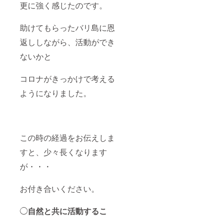
更に強く感じたのです。
内容
量：２
５g い
助けてもらったバリ島に恩
ずれの
ハーブ
返ししながら、活動ができ
ティー
も 賞
ないかと
味期
限：製
造日よ
コロナがきっかけで考える
り1年
ようになりました。
※お届け
商品に
記載
保存方
法：直
射日
この時の経過をお伝えしま
光、高
温多湿
すと、少々長くなります
を避け
て保存
が・・・
して下
さい
お付き合いください。
原産国
名：イ
ンドネ
◯
自然と共に活動するこ
シア ◇
クッ