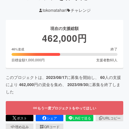
tokomatahari
チャレンジ
現在の支援総額
462,000
円
終了
46
%達成
目標金額
1,000,000
円
支援者数
60
人
このプロジェクトは、
2023/08/17
に募集を開始し、
60
人の支援
により
462,000
円の資金を集め、
2023/09/30
に募集を終了しま
した
もう一度プロジェクトをやってほしい
ポスト
シェア
LINEで送る
URLコピー
埋め込み
QRコード