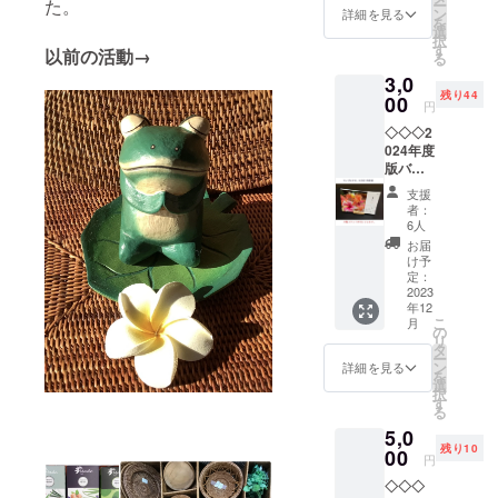
た。
ー
陽さ
後、支
ン
詳細を見る
を
ん！
援者の
選
択
◇◇◇
方に
す
以前の活動→
る
今回、
URLを
3,0
オリジ
メール
残り44
ナルで
00
に送り
円
製作し
ま
◇◇◇2
ます！
す！）
024年度
レアな
＋お店
版バリ
太陽さ
にお名
島オリ
ん木彫
前を残
支援
ジナル
です。
す
者：
カレン
(ナンバ
6人
ダー
リング
お届
◇◇◇
しま
け予
２種類
す！）
定：
よりお
2023
※ひとつ
年12
選びい
ひとつ
こ
月
ただけ
手作り
の
リ
ます ◇
なの
タ
ー
バリ島
で、そ
ン
詳細を見る
を
オリジ
れぞれ
選
択
ナル写
のデザ
す
る
真バー
インが
5,0
ジョ
若干変
残り10
ン、
00
わる可
円
ニョマ
能性が
◇◇◇
ン絵画
ありま