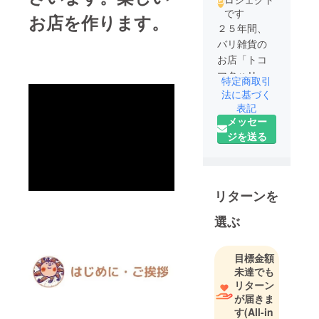
です
お店を作ります。
２５年間、
バリ雑貨の
お店「トコ
マタハリ」
特定商取引
を展開。
法に基づく
2023年から
表記
メッセー
新しい挑
ジを送る
戦。
「バリ島
UBUDにアン
テナショッ
リターンを
プ」を作
る。
選ぶ
目標金額
未達でも
リターン
が届きま
す
(All-in