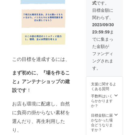
時のお
記載
式
です。
ラウン
2024
につい
URLを
店の映
保存方
ブック
年4月以
て】お
メール
目標金額に
像とお
法：直
スカ
降 １
店は、4
に送り
礼の
射日
関わらず、
フェXや
年間有
月オー
ま
メッ
光、高
まね農
効。そ
プン予
す！）
2023/09/30
セージ
温多湿
園（山
の後は
定です
＋お店
（お店
を避け
23:59:59
ま
根ご夫
要相
が、お
にお名
完成
て保存
妻）
談。
食事を
前を残
でに集まっ
後、支
して下
【BOX
〜〜〜
提供す
す
援者の
さい
た金額が
内容】
実施日
るの
方に
原産国
①【バ
は、集
は、更
ファンディ
URLを
名：イ
リ島の
合場所
に半年
メール
この目標を達成するには、
ンドネ
ングされま
ハーブ
からお
後を予
に送り
シア ※
ティー
店まで
定して
す。
ま
支援者
（Made
ぶらぶ
いま
まず初めに、『場を作るこ
す！）
の皆様
s
らお散
す。提
＋お店
に→完
tea）】
と』アンテナショップ
の建
歩しな
供予定
にお名
成時の
支援に関するよ
３種類
がら。
のラン
前を残
お店の
くある質問
設です
！
（カミ
参加ひ
チメ
す
映像と
ングブ
と組
ニュー
手数料はいく
お礼の
ルー、
み、お
をお試
らかかります
メッ
お店も環境に配慮し、自然
リラッ
二人ま
しでき
か？
セージ
クス
で〜〜
ます！
に負荷の掛からない素材を
（お店
ティー
〜 ※支
【バリ
目標金額に届
完成
、モリ
援者の
のお店
かなかった場
選んだり、再生利用した
後、支
ンガ
皆様に
が
合どうなりま
援者の
ティー
り、
→完成
OPEN
すか？
方に
）の
時のお
後のプ