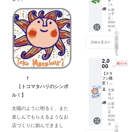
の種や
1人
苗の費
お届
用をお
け予
願いす
定：
る
2024
年03
◇◇◇
こ
月
＋お礼
の
リ
の画像
タ
ー
（育て
ン
詳細を見る
を
ていく
選
択
過程を
す
る
画像に
2,0
して
残り14
メール
00
円
で送り
【クラ
ま
↑
フン限
す！）
定！】
※支援者
【
トコマタハリのシンボ
◇◇◇
の皆様
支援
バリ雑
に→完
者：
ル！】
貨木
成時の
16人
彫 お
お店の
お届
座りウ
映像と
太陽のように明るく、また
け予
エルカ
お礼の
定：
ムトコ
2024
楽しんでもらえるようなお
メッ
年03
マタハ
セージ
こ
月
店づくりに励んできまし
リシン
（お店
の
リ
ボル太
完成
タ