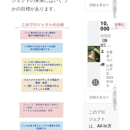
ジェクトの未来にはいくつ
タ
７x 身
ン、
ー
いま
どんな
集合場
ン
幅５８x
詳細を見る
ロー
を
かの目標があります。
す。
こだわ
所から
選
肩幅５
ズ、カ
択
提供予
りでど
お店ま
す
４x袖丈
ルダモ
る
定のラ
んな風
でぶら
２４ ※
ン 内
10,
ンチメ
に商品
ぶらお
現在見
容量：
在庫な
ニュー
を作っ
000
散歩し
し
本を製
２g
円
をお試
ている
なが
作中。
・名
◇◇◇
しでき
か実際
ら。参
デザイ
称：モ
【限
ます！
に見て
加ひと
ンが変
リンガ
定】バ
【バリ
体験！
組み、
更にな
ティー
リの
のお店
＋スペ
お二人
る可能
原材
支援
ハーブ
が
シャル
ま
性があ
者：
料：モ
ティ
OPEN
ランチ
で〜〜
10人
りま
リンガ
BOX◇
後のプ
セット
〜 ※支
す。見
お届
の葉
◇◇ い
ラン。
＋お土
援者の
け予
本が出
内容
つもお
申し訳
産付き
定：
皆様に
来まし
量：２g
世話に
2024
ありま
（店舗
→完成
たら、
いずれ
年03
なって
せん、
で扱う
時のお
随時お
のハー
こ
月
いる
バリま
商品。
の
店の映
知らせ
ブ
リ
方々と
では各
何かは
タ
像とお
してい
ティー
ー
のコラ
自お越
お渡し
ン
礼の
詳細を見る
きま
も 賞
を
ボリ
しくだ
までの
選
メッ
す。
味期
択
ター
さ
お楽し
す
セージ
限：製
る
ン！ ト
い！】
み！）
（お店
このプロ
※支
造日よ
コマタ
※実施日
※【スペ
完成
援者の
り1年
ジェクト
ハリ X
は、お
シャル
後、支
皆様に
※お届け
Made
客様と
ランチ
援者の
は、
All-In方
→完成
商品に
tea X ブ
ご相談
セット
方に