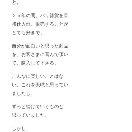
と。
キー ・
【ジャ
ムクッ
２５年の間、バリ雑貨を直
キー】
原材
接仕入れ、販売することが
料：小
麦（北
とても好きで、
海道
産）、
自分が面白いと思った商品
無塩バ
ター、
を、お客さまに喜んで頂い
三温
糖、粉
て、購入して下さる、
糖、
卵、塩
（沖縄
こんなに楽しいことはな
産）、
有機い
い、これを天職と思ってい
ちご
ましたし、
ジャム
内容
量：6個
ずっと続けていくものと
・【プ
レーン
思っていました。
クッ
キー】
原材
しかし、
料：小