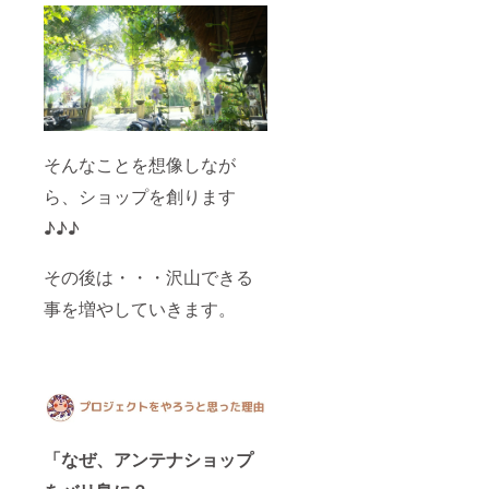
【食品
表示
等】 ◇
ハーブ
ティー
・名
称：
【カミ
ングブ
そんなことを想像しなが
ルー
ティー
ら、ショップを創ります
】 原
材料：
♪♪♪
レモン
グラ
ス、ジ
その後は・・・沢山できる
ン
事を増やしていきます。
ジャー
、パン
ダン、
バタフ
ライ
ピーの
花 内
容量：
５０g
「なぜ、アンテナショップ
・名
称：