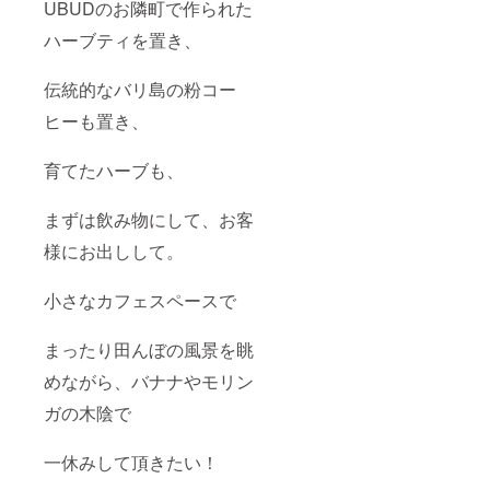
UBUDのお隣町で作られた
さん）
す！）
オリジ
＋お店
ハーブティを置き、
ナルで
にお名
茶匙を
前を残
置くた
す
伝統的なバリ島の粉コー
めの豆
皿を製
ヒーも置き、
作して
頂きま
育てたハーブも、
した ※
こちら
のデザ
まずは飲み物にして、お客
インは
選んで
様にお出しして。
頂けま
せん。
届くま
小さなカフェスペースで
でのお
楽しみ
です！
まったり田んぼの風景を眺
④【バ
めながら、バナナやモリン
リ島産
竹製の
ガの木陰で
かご】
に①〜
③を詰
一休みして頂きたい！
め合わ
せます