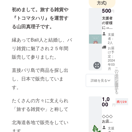
方式)
初めまして。旅する雑貨や
500
円
『トコマタハリ』を運営す
支援者
の皆様
る山田真理子です。
に→完
成時の
支援
お店の
者：
縁あってBali人と結婚し、バ
映像と
2人
お礼の
リ雑貨に魅了され２５年間
お届
メッ
け予
セージ
販売して参りました。
定：
（お店
2024
年03
完成
こ
月
直接バリ島で商品を探し出
後、支
の
リ
援者の
タ
ー
し、日本で販売していま
方に
ン
詳細を見る
を
URLを
選
す。
択
メール
す
る
に送り
1,0
ま
たくさんの方々に支えられ
残り29
す！）
00
円
＋お店
「旅する雑貨や」と称して
にお名
◇◇◇
前を残
お店で
北海道各地で販売をしてい
す
育てる
支援
ます。
ハーブ
者：