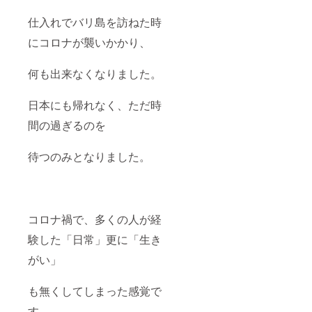
麦（北
海道
仕入れでバリ島を訪ねた時
産）、
にコロナが襲いかかり、
有塩バ
ター、
三温糖
何も出来なくなりました。
内容
量：3本
いずれ
日本にも帰れなく、ただ時
のクッ
キーも
間の過ぎるのを
・賞味
期限：
製造日
待つのみとなりました。
より６
週間 ※
お届け
商品に
起算 ・
コロナ禍で、多くの人が経
保存方
法：高
験した「日常」更に「生き
温多湿
を避け
がい」
開封後
はお早
めにお
も無くしてしまった感覚で
召上が
りくだ
す。