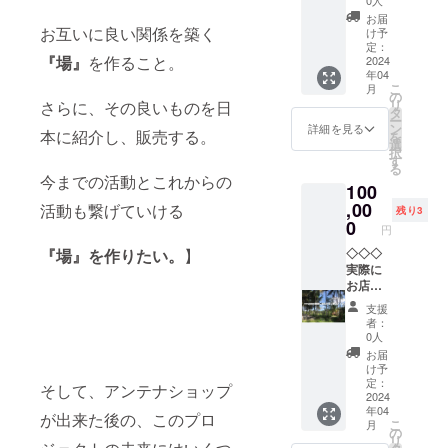
ズ】単
ブルー
お店の
◇◇ お
後のプ
位cm ・
ティー
お届
映像と
店をご
ラン。
お互いに良い関係を築く
子供
け予
原材
お礼の
案内 ＋
申し訳
定：
用 １
料：レ
メッ
『場』
を作ること。
ランチ
2024
ありま
３０cm
モング
セージ
年04
セット
せん、
用 ・
ラス、
（お店
こ
月
＋お土
バリま
の
S 身
ジン
完成
リ
さらに、その良いものを日
産付き
では各
タ
丈６５x
ジャー
後、支
ー
（店舗
自お越
ン
身幅４
詳細を見る
、パン
援者の
本に紹介し、販売する。
を
で扱う
しくだ
選
９x肩幅
ダン、
方に
択
商品。
さ
す
４２x袖
バタフ
URLを
る
何かは
い！】
丈１
ライ
今までの活動とこれからの
メール
100
お渡し
※実施日
９
ピーの
に送り
までの
,00
は、お
活動も繋げていける
・ M
花 内
残り3
ま
お楽し
客様と
0
身丈６
容量：
す！）
円
み！）
ご相談
９x 身
２g ・
＋お店
※お店
◇◇◇
『場』を作りたい。
】
2024
幅５２x
名称：
にお名
は、4月
実際に
年４月
肩幅４
リラッ
前を残
オープ
お店を
以降、
６x袖丈
クス
す
ン予定
見てほ
期限
２０ ・
ティー
支援
です
しい
は、１
L 身丈
原材
者：
が、お
③！
年間有
７３x
0人
料：レ
食事を
◇◇◇
効。そ
身幅５
モング
お届
提供す
頑張っ
の後
５x肩幅
け予
ラス、
るの
ている
は。要
定：
５０x袖
センニ
そして、アンテナショップ
は、更
バリの
2024
相談
丈２２
チコ
年04
に半年
生産者
〜〜
・ XL
が出来た後の、このプロ
ウ、パ
こ
月
後を予
さんを
〜実施
の
身丈７
ンダ
リ
定して
訪問！
日は、