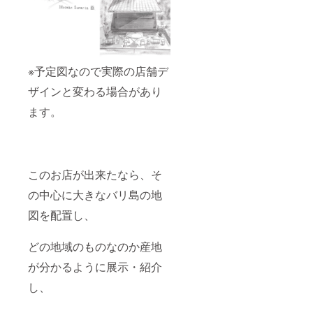
ンクッ
する場
キーの
所まで
２種類
の移動
③【や
代込
まね農
み。
園のご
参加ひ
※予定図なので実際の店舗デ
夫妻に
と組
よる小
み、お
ザインと変わる場合があり
さな茶
二人ま
匙と可
で ※支
ます。
愛い豆
援者の
皿】 ・
皆様に
茶匙
→完成
（山根
時のお
久佳さ
店の映
このお店が出来たなら、そ
ん）く
像とお
るみの
礼の
の中心に大きなバリ島の地
木使
メッ
用。ひ
セージ
図を配置し、
とつづ
（お店
つ丁寧
完成
に製作
後、支
どの地域のものなのか産地
して頂
援者の
きまし
が分かるように展示・紹介
方に
た ・陶
URLを
し、
器の豆
メール
皿（山
に送り
根優子
ま