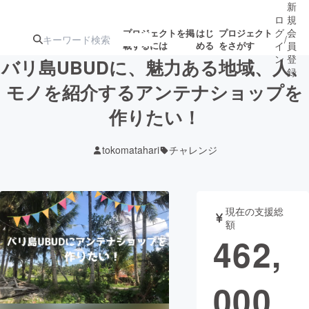
新
ロ
規
グ
会
プロジェクトを掲
はじ
プロジェクト
/
載するには
める
をさがす
イ
員
ン
登
バリ島UBUDに、魅力ある地域、人、
録
モノを紹介するアンテナショップを
作りたい！
人気のプロ
注目のリ
注目の新着プロ
募集終了が近いプ
もうすぐ公開
ジェクト
ターン
ジェクト
ロジェクト
されます
tokomatahari
チャレンジ
アート・写真
音楽
現在の支援総
テクノロジー・ガジェット
ゲーム・サ
額
462,
映像・映画
書籍・雑誌
000
ビジネス・起業
チャレンジ