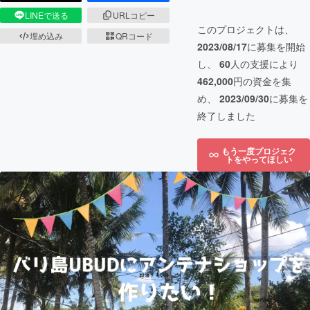
LINEで送る
URLコピー
このプロジェクトは、
埋め込み
QRコード
2023/08/17
に募集を開始
し、
60
人の支援により
462,000
円の資金を集
め、
2023/09/30
に募集を
終了しました
もう一度プロジェク
トをやってほしい