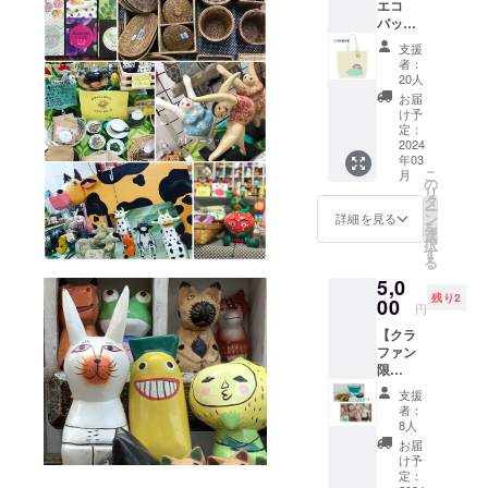
エコ
バー
す 【サ
バック
ジョン
イズ】
◇◇◇
より１
高さ約
支援
日本で
つお選
１３cm
者：
のトコ
びくだ
【素
20人
マタハ
さい。
材】：
お届
リのイ
【カレ
木製品
け予
ベント
ンダー
定：
※支援者
やバリ
2024
内容】
の皆様
年03
のお店
ハガキ
に→完
こ
月
でこの
サイズ
の
成時の
リ
バック
卓上カ
タ
お店の
ー
を提示
レン
ン
映像と
詳細を見る
を
して頂
ダー 横
選
お礼の
択
くと代
148mm
す
メッ
る
金から
× 縦
セージ
5,0
５％off
100mm
（お店
残り2
！ (一
00
12ヶ月
完成
円
部割引
１２枚
後、支
【クラ
除外品
裏面は
援者の
ファン
あり）
書き込
方に
限
十勝の
み用の
URLを
定！】
「する
無地カ
メール
支援
◇◇◇
べや」
レン
に送り
者：
雑貨＋
さんに
ダー 木
8人
ま
お試し
制作し
製スタ
す！）
お届
ハーブ
て頂き
ンド付
け予
＋お店
ティー
ます！
定：
き ※支
にお名