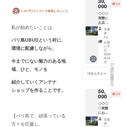
30,
もお店
ルー・
には、
残り2
の一員
000
リラッ
キーホ
円
です！
クス
ルダー
◇◇◇
帯広の
ティー
を下げ
実際に
「する
・モリ
る予
お店を
べや」
ンガ
定。 ※
私が始めたいことは、
見てほ
さんの
ティー
現在見
支援
しい
ご協力
） ④お
本を製
者：
①！
で制
供のバ
3人
作中。
バリ島UBUDという村に、
◇◇◇
作！ 小
リ島木
デザイ
お届
お店
さなこ
彫（お
け予
ンが変
環境に配慮しながら、
をご案
だわり
定：
まかせ
更にな
内 ＋ド
2024
が満載
アソー
る可能
年04
リンク
です。
ト）1個
今までにない魅力のある地
性があ
こ
月
セット
サイズ
の
⑤イン
りま
リ
＋お土
を選べ
域、ひと、モノを
タ
ドネシ
す。見
ー
産付き
ます。
ン
ア製竹
詳細を見る
本が出
を
（店舗
小さな
選
製かご
来まし
択
紹介していくアンテナ
で扱う
ファン
す
に詰め
たら、
る
商品。
に！子
合わせ
随時お
ショップを作ることです。
50,
何かは
供用の
食品表
知らせ
残り5
お渡し
000
サイズ
示等】
してい
円
までの
もご用
◇ハー
きま
◇◇◇
お楽し
意。
ブ
す。 ※
◇実際
み！）
【素
ティー
支援者
にお店
【バリ
材】綿
・名
の皆様
【バリ島で、頑張っている
を見て
のお店
100％
称：カ
に→完
支援
ほしい
が
【サイ
方々を応援し、
ミング
者：
成時の
②◇◇
OPEN
0人