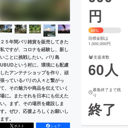
円
まちづくり・地域活性化
CAMPFIRE for Social Good
CAMPFIRE Creation
46%
CAMPFIREふるさと納税
machi-ya
コミュニティ
目標金額は
２５年間バリ雑貨を販売してきた
1,000,000円
私ですが、コロナを経験し、新し
いことに挑戦したい。バリ島
支援者数
60
人
UBUDという村に、環境にも配慮
したアンテナショップを作り、頑
張っているバリの人々と繋がっ
て、その魅力や商品を伝えていく
募集終了まで残
り
場に。またそれを日本にも伝えた
終了
い。まず、その場所を建設しま
す。ぜひ、応援よろしくお願いし
ます。
ポスト
シェア