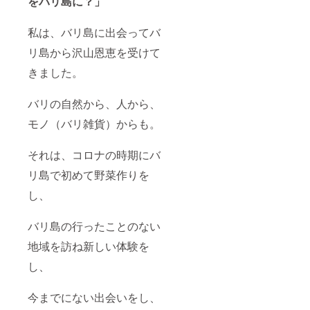
をバリ島に？」
【リ
ラック
ス
私は、バリ島に出会ってバ
ティー
リ島から沢山恩恵を受けて
】 原
材料：
きました。
レモン
グラ
ス、セ
バリの自然から、人から、
ンニチ
コウ、
モノ（バリ雑貨）からも。
パンダ
ン、
ロー
それは、コロナの時期にバ
ズ、カ
リ島で初めて野菜作りを
ルダモ
ン 内
し、
容量：
５０g
・名
バリ島の行ったことのない
称：
【モリ
地域を訪ね新しい体験を
ンガ
ティー
し、
】 原
材料：
モリン
今までにない出会いをし、
ガの葉