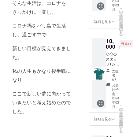
＋小さ
2024
小さな
援者の
そんな生活は、コロナを
前を残
年03
なカッ
こだわ
皆様に
す
こ
月
プ詰め
きっかけに一変し、
りが満
の
→完成
リ
合わせ
載で
タ
時のお
ー
セット
す。
ン
店の映
詳細を見る
を
コロナ禍をバリ島で生活
◇◇◇
※素材：
選
像とお
択
①アタ
綿１０
す
礼の
る
し、過ごす中で
製の
０％
メッ
10,
コース
大き
セージ
残り35
ター１
000
さ：
（お店
円
新しい目標が見えてきまし
枚 ②小
W46xH
完成
◇◇◇
さなオ
32xD14
後、支
た。
スタッ
リジナ
（単
援者の
フTシャ
ル陶器
位cm）
方に
ツ
のカッ
持ち
私の人生もかなり後半戦に
URLを
支援
◇◇◇
プ
手：
メール
者：
・・実
なり、
「山根
2.5x47
5人
に送り
際にバ
優子さ
内容
ま
お届
リ島で
ん作）
量：
け予
す！）
ここで新しい夢に向かって
スタッ
③ハー
定：
14lL 雲
＋お店
フが着
2024
ブ
の形の
にお名
いきたいと考え始めたので
年03
るTシャ
ティー
ポケッ
前を残
こ
月
ツを、
パック
の
トをつ
す
した。
リ
あなた
（２g入
タ
けた
ー
に！こ
り）３
ン
い！と
詳細を見る
を
れを着
種類
選
思案
択
たら、
（カミ
す
中。
る
あなた
ングブ
バック