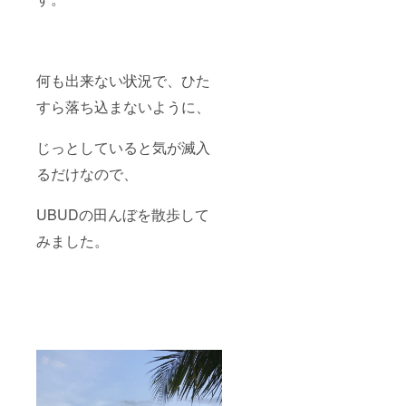
さい 支
援者の
皆様に
→完成
時のお
何も出来ない状況で、ひた
店の映
像とお
すら落ち込まないように、
礼の
メッ
セージ
じっとしていると気が滅入
（お店
完成
るだけなので、
後、支
援者の
UBUDの田んぼを散歩して
方に
URLを
みました。
メール
に送り
ま
す！）
＋お店
にお名
前を残
す