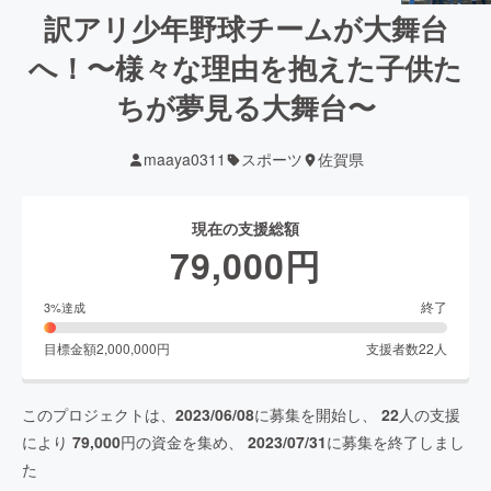
訳アリ少年野球チームが大舞台
へ！〜様々な理由を抱えた子供た
ちが夢見る大舞台〜
maaya0311
スポーツ
佐賀県
現在の支援総額
79,000
円
終了
3
%達成
目標金額
2,000,000
円
支援者数
22
人
このプロジェクトは、
2023/06/08
に募集を開始し、
22
人の支援
により
79,000
円の資金を集め、
2023/07/31
に募集を終了しまし
た