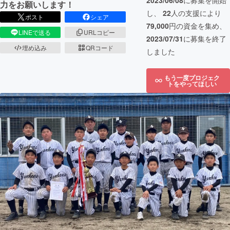
2023/06/08
に募集を開始
力をお願いします！
し、
22
人の支援により
ポスト
シェア
79,000
円の資金を集め、
LINEで送る
URLコピー
2023/07/31
に募集を終了
埋め込み
QRコード
しました
もう一度プロジェク
トをやってほしい