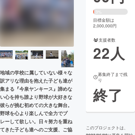
まちづくり・地域活性化
3%
目標金額は
2,000,000円
CAMPFIRE for Social Good
CAMPFIRE Creation
CAMPFIREふるさと納税
machi-ya
コミュニティ
支援者数
22
人
地域の学校に属していない様々な
募集終了まで残
り
訳アリな理由を抱えた子ども達が
終了
集まる『今泉ヤンキース』諦めな
い心を持ち誰より野球が大好きな
彼らが挑む初めての大きな舞台。
野球を心より楽しんで全力でプ
レーして欲しい。日々努力を重ね
このプロジェクトは、
てきた子ども達へのご支援、ご協