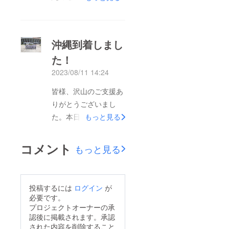
全員野球で全力で頑
張ってきます！！応援
よろしくお願いしま
沖縄到着しまし
す！
た！
2023/08/11 14:24
皆様、沢山のご支援あ
りがとうございまし
た。本日無事に沖縄に
もっと見る
到着しました！！みな
さまのご支援のおかげ
コメント
もっと見る
でこの場にいられるこ
とを感謝申し上げま
す。今日から三日間、
投稿するには
ログイン
が
思いっきり大好きな野
必要です。
球を楽しんでまいりま
プロジェクトオーナーの承
認後に掲載されます。承認
す！応援よろしくお願
された内容を削除すること