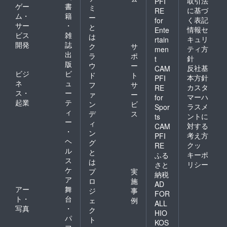
取引法
PFI
ゲー
書
ミ
に基づ
RE
ム・
籍
ー
く表記
for
サー
・
と
情報セ
Ente
ビス
雑
は
キュリ
rtain
開発
誌
ク
サ
ティ方
men
出
ラ
ポ
針
t
版
ウ
ー
反社基
CAM
ビジ
ビ
ド
ト
本方針
PFI
ネ
ュ
フ
サ
カスタ
RE
ス・
ー
ァ
ー
マーハ
for
起業
テ
ン
ビ
ラスメ
Spor
ィ
デ
ス
ントに
ts
ー
ィ
対する
CAM
・
ン
考え方
PFI
ヘ
グ
クッ
RE
ル
と
キーポ
ふる
ス
は
リシー
さと
ケ
プ
実
納税
ア
ロ
施
AD
アー
舞
ジ
事
FOR
ト・
台
ェ
例
ALL
写真
・
ク
HIO
パ
ト
KOS