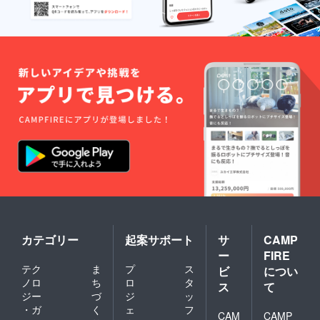
カテゴリー
起案サポート
サ
CAMP
ー
FIRE
テク
ま
プ
ス
ビ
につい
ノロ
ち
ロ
タ
ス
て
ジー
づ
ジ
ッ
・ガ
く
ェ
フ
CAM
CAMP