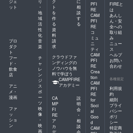
ジェ
り
ク
に
PFI
FIREと
ット
・
ト
相
RE
は
地
を
談
CAM
あんし
域
作
す
PFI
ん・安
活
る
る
RE
全への
性
資
コ
取り組
化
料
ミュ
み
プロ
音
請
ニ
ニュー
ダク
楽
求
ティ
ス
ト
CAM
ヘルプ
クラウドファ
フー
チ
PFI
お問い
ンディングの
ド・
ャ
RE
合わせ
ノウハウを無
飲食
レ
Crea
料で学ぼう
店
ン
tion
各種規定
CAMPFIRE
ジ
CAM
アカデミー
アニ
ス
利用規
PFI
メ・
ポ
約
RE
漫画
ー
CA
説
細則
for
ツ
MP
明
プライ
Soci
ファ
映
FI
会
バシー
al
ッ
像
RE
・
ポリ
Goo
ショ
・
ア
相
シー
d
ン
映
カ
談
特定商
CAM
画
デ
会