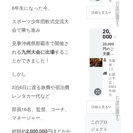
こ
月
●試合の
御礼の
の
リ
結果報
6年生になった今、
メッ
タ
ー
告 大会
セージ
ン
詳細を見る
を
の結果
動画 収
選
択
スポーツ少年団軟式交流大
報告を
録時
す
る
メール
間:5〜
会で勝ち進み
20,
送信 ●
10分 提
お礼の
000
供方法 :
円
メール
視聴用
見事沖縄県那覇市で開催さ
20,000
御礼の
のURL
円のご
メール
をメー
れる
九州大会に出場
するこ
支援を
をメー
ルで送
いただ
ル送信
信 ※な
とができました！
支援
けた方
●子ども
お、本
者：
には下
達から
リター
1人
記の御
しかし
のメッ
ンの内
お届
礼をさ
セージ
容を無
け予
せてい
動画 子
定：
断で転
3泊4日に渡る旅費や宿泊費
ただき
2023
ども達
載・公
年08
ます。
からの
開する
こ
レンタカー代など
月
●試合の
御礼の
の
ことは
リ
結果報
メッ
タ
禁止と
ー
告 大会
セージ
ン
させて
詳細を見る
部員16名、監督、コーチ、
を
の結果
動画 収
選
いただ
択
報告を
録時
す
きま
マネージャー、
る
メール
間:5〜
す。 ※
このプロ
送信 ●
10分 提
リター
ジェクト
お礼の
供方法 :
総額約
2,000,000
円ほどかか
ンご連