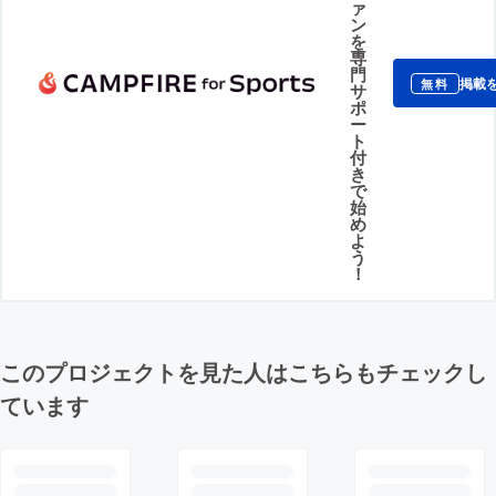
ァ
ン
を
専
門
掲載
無料
サ
ポ
ー
ト
付
き
で
始
め
よ
う
！
このプロジェクトを見た人はこちらもチェックし
ています