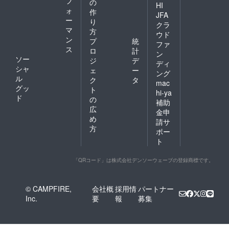
フ
の
HI
ォ
作
JFA
ー
り
クラ
マ
方
ウド
ン
プ
統
ファ
ス
ロ
計
ン
ソー
ジ
デ
ディ
シャ
ェ
ー
ング
ル
ク
タ
mac
グッ
ト
hi-ya
ド
の
補助
広
金申
め
請サ
方
ポー
ト
「QRコード」は株式会社デンソーウェーブの登録商標です。
© CAMPFIRE,
会社概
採用情
パートナー
Inc.
要
報
募集