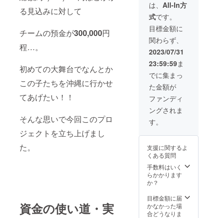
メール
視聴用
絡用の
は、
All-In方
る見込みに対して
御礼の
のURL
メール
式
です。
メール
をメー
アドレ
をメー
ルで送
スをご
目標金額に
チームの預金が
300,000
円
ル送信
信 ●大
記載く
関わらず、
●子ども
会記念
ださ
程…。
達から
写真 大
い。
2023/07/31
のメッ
会記念
23:59:59
ま
セージ
集合写
初めての大舞台でなんとか
動画 子
真１枚
でに集まっ
ども達
※なお、
この子たちを沖縄に行かせ
た金額が
からの
本リ
御礼の
てあげたい！！
ターン
ファンディ
メッ
の内容
ングされま
セージ
を無断
そんな思いで今回このプロ
動画 収
で転
す。
録時
載・公
ジェクトを立ち上げまし
間:5〜
開する
10分 提
ことは
た。
支援に関するよ
供方法 :
禁止と
くある質問
視聴用
させて
のURL
いただ
手数料はいく
をメー
きま
らかかります
ルで送
す。 ※
か？
信 ●大
リター
会記念
ンご連
目標金額に届
資金の使い道・実
写真 大
絡用の
かなかった場
会記念
メール
合どうなりま