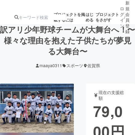
新
ロ
規
グ
会
プロジェクトを掲
はじ
プロジェクト
/
載するには
める
をさがす
イ
員
ン
登
訳アリ少年野球チームが大舞台へ！〜
録
様々な理由を抱えた子供たちが夢見
る大舞台〜
人気のプロ
注目のリ
注目の新着プロ
募集終了が近いプ
もうすぐ公開
ジェクト
ターン
ジェクト
ロジェクト
されます
maaya0311
スポーツ
佐賀県
アート・写真
音楽
現在の支援総
テクノロジー・ガジェット
ゲーム・サ
額
79,0
映像・映画
書籍・雑誌
00
円
ビジネス・起業
チャレンジ