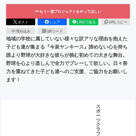
もう一度プロジェクトをやってほしい
ポスト
シェア
LINEで送る
URLコピー
埋め込み
QRコード
地域の学校に属していない様々な訳アリな理由を抱えた
子ども達が集まる『今泉ヤンキース』諦めない心を持ち
誰より野球が大好きな彼らが挑む初めての大きな舞台。
野球を心より楽しんで全力でプレーして欲しい。日々努
力を重ねてきた子ども達へのご支援、ご協力をお願いし
ます！
ス
ポ
ー
ツ
ク
ラ
フ