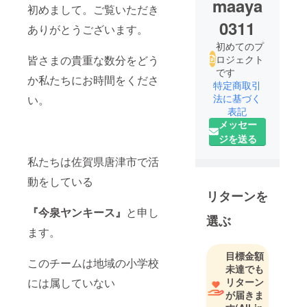
maaya
初めまして。ご覧いただき
0311
ありがとうございます。
初めてのプ
皆さまの貴重な数分をどう
ロジェクト
です
か私たちにお時間をくださ
特定商取引
法に基づく
い。
表記
メッセー
ジを送る
私たちは佐賀県唐津市で活
動をしている
リターンを
『
今泉ヤンキース』
と申し
選ぶ
ます。
目標金額
このチームは地域の小学校
未達でも
には属していない
リターン
が届きま