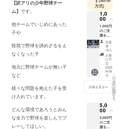
す
(All-in
【訳アリの少年野球チー
方式)
ム】
です。
1,0
00
円
他チームでいじめにあった
1,000円
のご支
子や
援をい
ただけ
支援
た方に
怪我で野球を諦めざるをえ
者：
は下記
16人
なくなった子
の御礼
お届
をさせ
け予
ていた
定：
地元に野球チームが無い子
だきま
2023
年08
す。 ●
など
こ
月
試合の
の
リ
結果報
タ
ー
告 大会
ン
詳細を見る
様々な問題を抱えた子を受
を
の結果
選
択
報告を
け入れています。
す
る
メール
5,0
送信 ●
どんな環境であろうとみん
お礼の
00
円
メール
な全力で野球を楽しんでプ
5,000円
御礼の
のご支
メール
レーしてほしい。
援をい
をメー