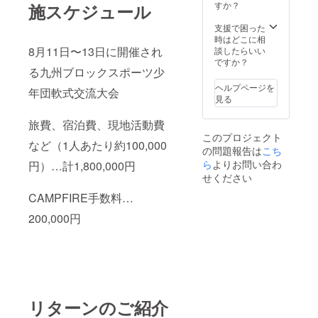
集合写
アドレ
すか？
施スケジュール
真１枚
スをご
●子ども
記載く
支援で困った
たちか
ださ
時はどこに相
らの御
8月11日〜13日に開催され
い。
談したらいい
礼の手
ですか？
る九州ブロックスポーツ少
紙 ※な
お、本
ヘルプページを
年団軟式交流大会
リター
見る
ンの内
容を無
旅費、宿泊費、現地活動費
断で転
このプロジェクト
載・公
など（1人あたり約100,000
の問題報告は
こち
開する
ことは
ら
よりお問い合わ
円）…計1,800,000円
禁止と
せください
させて
CAMPFIRE手数料…
いただ
きま
200,000円
す。 ※
リター
ンご連
絡用の
メール
アドレ
スをご
記載く
リターンのご紹介
ださ