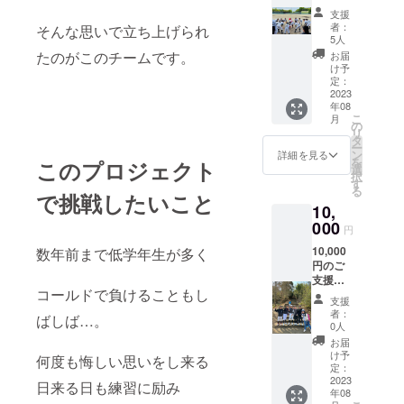
ただけ
ル送信
支援
た方に
※なお、
者：
そんな思いで立ち上げられ
は下記
本リ
5人
の御礼
ターン
たのがこのチームです。
お届
をさせ
の内容
け予
ていた
を無断
定：
だきま
2023
で転
年08
す。 ●
載・公
こ
月
試合の
開する
の
リ
結果報
ことは
タ
ー
告 大会
禁止と
ン
詳細を見る
を
このプロジェクト
の結果
させて
選
択
報告を
いただ
す
る
メール
で挑戦したいこと
きま
10,
送信 ●
す。 ※
お礼の
000
リター
円
メール
ンご連
10,000
数年前まで低学年生が多く
御礼の
絡用の
円のご
メール
メール
支援を
をメー
アドレ
コールドで負けることもし
いただ
ル送信
スをご
支援
けた方
●子ども
記載く
者：
ばしば…。
には下
達から
ださ
0人
記の御
のメッ
い。
お届
礼をさ
セージ
け予
何度も悔しい思いをし来る
せてい
動画 子
定：
ただき
2023
ども達
日来る日も練習に励み
年08
ます。
からの