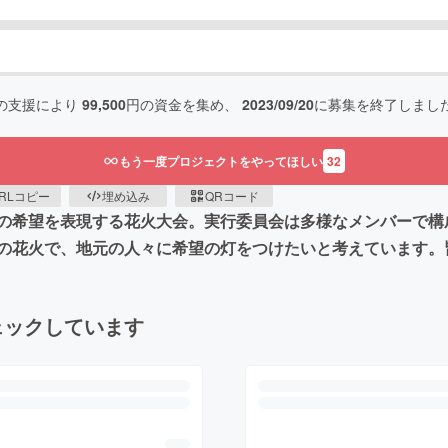
の支援により
99,500
円の資金を集め、
2023/09/20
に募集を終了しまし
もう一度プロジェクトをやってほしい
32
RLコピー
埋め込み
QRコード
の希望を表現する花火大会。実行委員会は多様なメンバーで構
の花火で、地元の人々に希望の灯をつけたいと考えています。
ェックしています