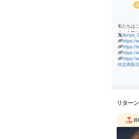
私たちは
人、企業な
donpa_
ぶりの花
https:/
上の構想
https://
https://
ジェクト
特定商取
しかし、
宣言が発
を下すこ
結果です
リターン
目