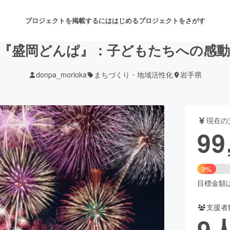
プロジェクトを掲載するには
はじめる
プロジェクトをさがす
『盛岡どんぱ』：子どもたちへの感
donpa_morioka
まちづくり・地域活性化
岩手県
注目のリターン
注目の新着プロジェクト
募集終了が近いプロジェクト
も
現在の
音楽
舞台・パフォーマンス
99
ゲーム・サービス開発
フード・飲食店
9%
書籍・雑誌出版
アニメ・漫画
目標金額は1
支援者
チャレンジ
ビューティー・ヘルスケ
9