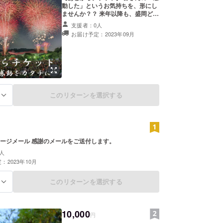
ナの時代に人々の下を向きつつある気持ちを実行委
動した」というお気持ちを、形にし
ませんか？？ 来年以降も、盛岡どん
で花火と様々な感動する仕掛けを用意して、
ぱを開催するための、寄付とボラン
支援者：0人
ようと努力をしておりました。
ティアを集めています！ 見て感動し
お届け予定：2023年09月
断するためには様々な意見が飛び交い、何週間も話
たので、花火が終わった、「あとか
ら」、どんぱのチケットを購入しま
続きました。
せんか？ ご購入者の皆さんには、
「盛岡どんぱ」当日チケットと同様
デザインの、あとから電子チケット
をご送付します。
えて、短時間のサプライズ花火はどうか！？
このリターンを選択する
る
級の花火大会「第1回盛岡どんぱ」の開催を「第０
んぱ」として盛岡の夜空へ花火を打ち上げたく、ク
お礼のメッセージメール 感謝のメールをご送付します。
人
：2023年10月
このリターンを選択する
る
10,000
円