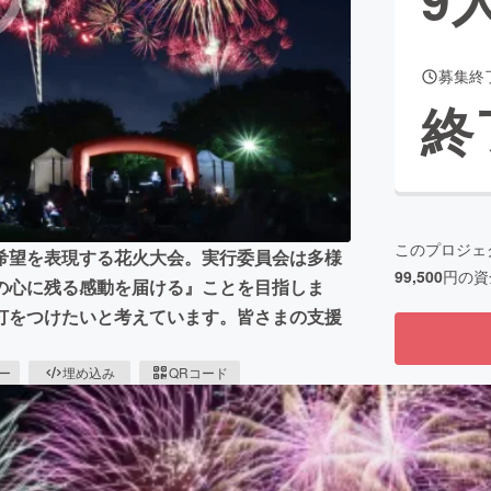
募集終
CAMPFIRE for Social Good
CAMPFIRE Creation
終
CAMPFIREふるさと納税
machi-ya
コミュニティ
このプロジェ
希望を表現する花火大会。実行委員会は多様
99,500
円の資
の心に残る感動を届ける』ことを目指しま
灯をつけたいと考えています。皆さまの支援
ピー
埋め込み
QRコード