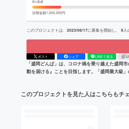
9
%達成
目標金額
1,000,000
円
このプロジェクトは、
2023/08/17
に募集を開始し、
9
人
ポスト
シェア
LINEで送る
U
「盛岡どんぱ」は、コロナ禍を乗り越えた盛岡市
動を届ける』ことを目指します。「盛岡最大級」
このプロジェクトを見た人はこちらもチ