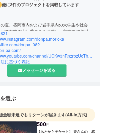
他に3件のプロジェクトを掲載しています
この夏、盛岡市内および岩手県内の大学生や社会
どで有志の実行委員会を結成し、市内で20年以上
0821
火大会を復活させようと活動してきました。3年以
/www.instagram.com/donpa.morioka
期間を経て、いよいよ実現まで目前だったこのプロ
twitter.com/donpa_0821
don-pa.com/
。
https://www.youtube.com/channel/UCKw3nRnzrbzUoThuCQjAnrw
引法に基づく表記
メッセージを送る
新型コロナウイルスに対する岩手県独自の緊急事態
令されたことを受け、我々は中止という苦渋の決断
とになりました。地域の安心安全を第一に優先した
。
を選ぶ
標金額未達でもリターンが届きます
(All-in方式)
500
円
【あとからチケット】 皆さんの「感