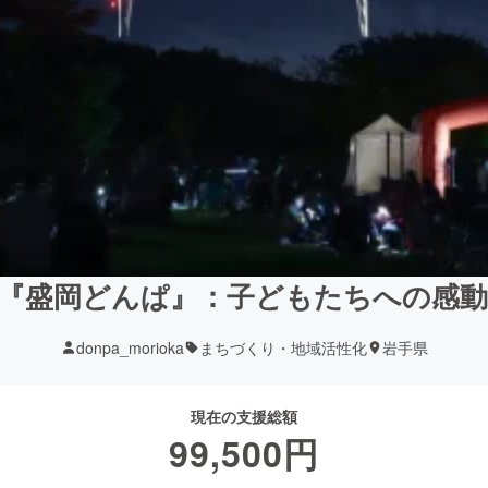
『盛岡どんぱ』：子どもたちへの感
donpa_morioka
まちづくり・地域活性化
岩手県
現在の支援総額
99,500
円