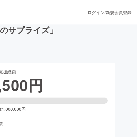
ログイン
/
新規会員登録
動のサプライズ」
うすぐ公開されます
支援総額
プロダクト
,500
円
ファッション
スポーツ
,000,000円
数
ア
ソーシャルグッド
人