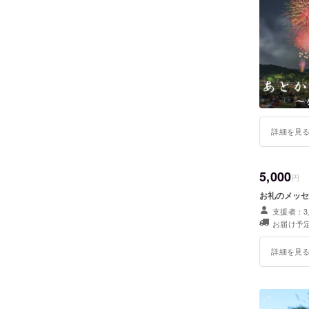
このコロ
員が本気
元気づけ
中止を決
し合いが
日時を変
詳細を見
盛岡最大
回盛岡ど
5,000
円
支援者：3
お届け予定
詳細を見