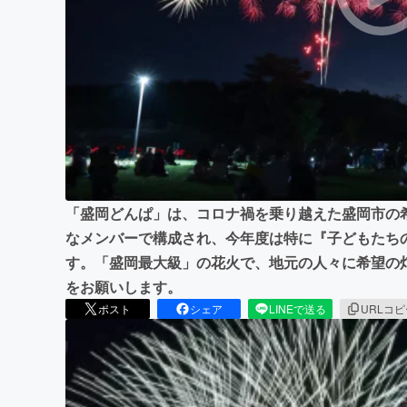
まちづくり・地域活性化
「盛岡どんぱ」は、コロナ禍を乗り越えた盛岡市の
なメンバーで構成され、今年度は特に『子どもたち
す。「盛岡最大級」の花火で、地元の人々に希望の
をお願いします。
ポスト
シェア
LINEで送る
URLコ