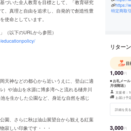
基づいた全人教育を目標として、「教育研究
https://
て、真理と自由を追求し、自発的で創造性豊
高等教育に
特定商取
業生、約
を使命としています。
社会が全
れてまい
」（以下のURLから参照）
とともに
/educationpolicy/
躍されて
リターン
り、時代
いります
目
明るく闊
1,000
円
います。
岡天神などの都心から近いうえに、登山に適
■ お礼メー
月頃郵送）
トル）や油山を水源に博多湾へと流れる樋井川
支援者：1
め池を生かした公園など、身近な自然を感じ
お届け予定
詳細を見
公園、さらに秋は油山展望台から観える紅葉
3,000
物寂しい印象です・・・
円