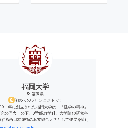
福岡大学
福岡県
初めてのプロジェクトです
昭和9）年に創立された福岡大学は、「建学の精神」
究の理念」の下、9学部31学科、大学院10研究科
擁する西日本屈指の私立総合大学として発展を続け
。
www.fukuoka-u.ac.jp/