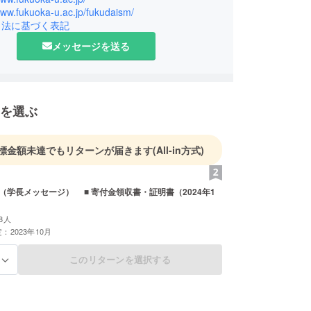
www.fukuoka-u.ac.jp/fukudaism/
求められる事柄は深く重いですが、約27万人の卒
引法に基づく表記
2万人の在学生、教職員、そしてキャンパスと地域
メッセージを送る
て連動・拍動する明るく闊達な大学づくりに力を入
ります。西日本随一の総合教育、研究、医療の提供
地域社会や国際社会への貢献、さらには多方面で活
いる卒業生の英知を力強い総合力として結集を図
を選ぶ
に即応しグローバルに発展する福岡大学に進めてま
。
標金額未達でもリターンが届きます
(All-in方式)
達な大学を皆さまとともに共創してまいりたいと思
ル（学長メッセージ） ■ 寄付金領収書・証明書（2024年1
8人
：2023年10月
このリターンを選択する
る