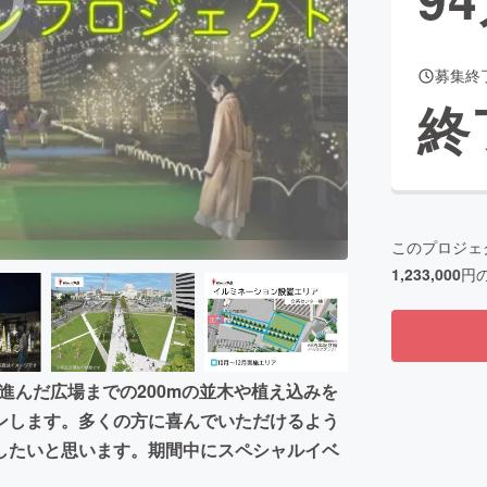
募集終
CAMPFIRE for Social Good
CAMPFIRE Creation
終
CAMPFIREふるさと納税
machi-ya
コミュニティ
このプロジェ
1,233,000
円
ぐ進んだ広場までの200mの並木や植え込みを
ンします。多くの方に喜んでいただけるよう
したいと思います。期間中にスペシャルイベ