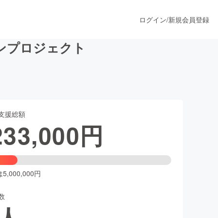
ログイン
/
新規会員登録
ンプロジェクト
うすぐ公開されます
支援総額
プロダクト
233,000
円
ファッション
スポーツ
,000,000円
数
ア
ソーシャルグッド
人