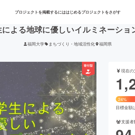
プロジェクトを掲載するには
はじめる
プロジェクトをさがす
生による地球に優しいイルミネーショ
福岡大学
まちづくり・地域活性化
福岡県
注目のリターン
注目の新着プロジェクト
募集終了が近いプロジェクト
も
現在の
音楽
舞台・パフォーマンス
1,
ゲーム・サービス開発
フード・飲食店
24%
書籍・雑誌出版
アニメ・漫画
目標金額は5
支援者
チャレンジ
ビューティー・ヘルスケ
94