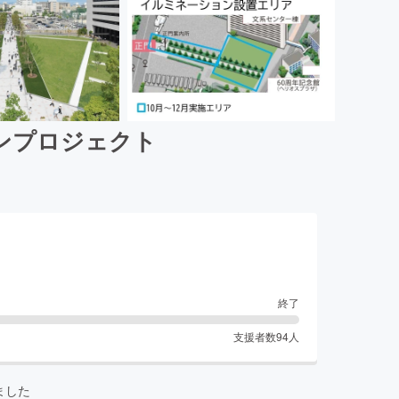
ンプロジェクト
終了
支援者数
94
人
ました