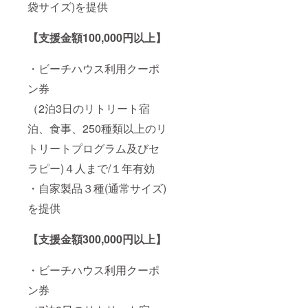
袋サイズ)を提供
があり
サイ
ますの
ズ:30g
で、あ
原産
【支援金額100,000円以上】
らかじ
国:サン
めご了
シャイ
承くだ
ンコー
・ビーチハウス利用クーポ
さい
スト
オース
ン券
トラリ
（2泊3日のリトリート宿
ア 原
材料:グ
泊、食事、250種類以上のリ
アバ葉
トリートプログラム及びセ
ラピー)４人まで/１年有効
・自家製品３種(通常サイズ)
を提供
【支援金額300,000円以上】
・ビーチハウス利用クーポ
ン券