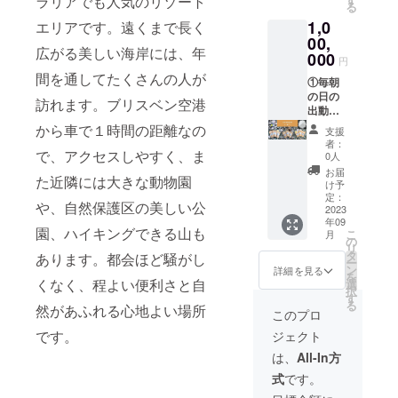
ラリアでも人気のリゾート
があり
る
共有
・１年
クーポ
・収録
シャイ
ますの
1,0
エリアです。遠くまで長く
キッチ
有効 ・
ン券 ・
時間：5
ンコー
で、あ
ン、イ
現地集
7泊8日
分ほど
00,
スト
らかじ
広がる美しい海岸には、年
ンター
合・現
のリト
・提供
オース
000
めご了
円
ネット
地解散
リート
方法：
トラリ
承くだ
間を通してたくさんの人が
有 ・イ
【お部
宿泊 ・
視聴用
①毎朝
ア 原
さい。
ンター
屋、施
250種類
のURL
の日の
材
訪れます。ブリスベン空港
ネット
設の概
以上の
をメー
出動画
料:100
環境
要】 ・
リト
ルで送
の視聴
% 天日
から車で１時間の距離なの
支援
※
洋室 ・
リート
信 ・本
用URL
干し海
者：
ご予約
ロフト
プログ
リター
をメー
で、アクセスしやすく、ま
塩、麻
0人
はプロ
ベッド
ラム及
ンの内
ルで提
炭 ・名
お届
た近隣には大きな動物園
ジェク
(ダブル
びセラ
容は個
供 ・動
称:グア
け予
ト終了
ベッド
ピー付
人の範
画の内
バ茶
定：
や、自然保護区の美しい公
後メー
+シング
き ・食
囲であ
容：日
2023
サイ
年09
ルにて
ル布団)
事付き
れば利
の出の
ズ:30g
園、ハイキングできる山も
こ
月
調整さ
・トイ
(回数は
用可能
動画 ・
原産
の
リ
せてい
レ付 ・
希望に
です。
動画の
国:サン
タ
あります。都会ほど騒がし
ー
ただき
共有
応じま
②ビー
提供期
シャイ
ン
詳細を見る
を
ます ③
シャ
す) ・４
チハウ
間：期
くなく、程よい便利さと自
ンコー
選
択
自家製
ワー、
人まで
ス利用
限なし
スト
す
る
然があふれる心地よい場所
品４種
共有
・１年
クーポ
・収録
オース
このプロ
(お試し
キッチ
有効 ・
ン券 ・
時間：5
トラリ
です。
ジェクト
小袋サ
ン、イ
現地集
10泊11
分ほど
ア 原
イズ)を
ンター
合/現地
日の
・提供
材料:グ
は、
All-In方
提供 ・
ネット
解散
オール
方法：
アバ葉
式
です。
名
有 ・イ
【お部
インク
視聴用
※実際に
称:Full
ンター
屋、施
ルーシ
のURL
お届け