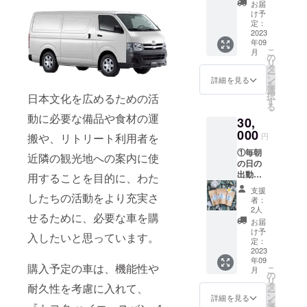
ルで提
リター
原産国:
る場合
お届
供 ・動
ンの内
サン
け予
があり
画の内
容は個
定：
シャイ
ますの
容：日
2023
人の範
ンコー
で、あ
年09
の出の
囲であ
スト
らかじ
こ
月
動画 ・
れば利
の
オース
めご了
リ
動画の
用可能
タ
トラリ
承くだ
ー
提供期
です。
ン
ア 原
詳細を見る
さい。
を
間：期
②自家
選
材
択
日本文化を広めるための活
限なし
製品５
す
料:100
る
・収録
種(お試
% 天日
動に必要な備品や食材の運
30,
時間：5
し小袋
干し海
分ほど
000
サイズ)
塩 ・名
搬や、リトリート利用者を
円
・提供
を提供
称:Newl
①毎朝
方法：
・名
近隣の観光地への案内に使
Moon
の日の
視聴用
称:Full
SALT
出動画
のURL
用することを目的に、わた
Moon
サイ
の視聴
をメー
SALT
ズ:2g
支援
したちの活動をより充実さ
用URL
ルで送
サイ
原産国:
者：
をメー
信 ・本
ズ:2g
2人
サン
せるために、必要な車を購
ルで提
リター
原産国:
シャイ
お届
供 ・動
ンの内
サン
け予
ンコー
入したいと思っています。
画の内
容は個
定：
シャイ
スト
容：日
2023
人の範
ンコー
オース
年09
の出の
囲であ
スト
トラリ
購入予定の車は、機能性や
こ
月
動画 ・
れば利
の
オース
ア 原
リ
動画の
用可能
タ
耐久性を考慮に入れて、
トラリ
材
ー
提供期
です。
ン
ア 原
詳細を見る
料:100
を
間：期