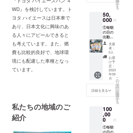
『トヨタ ハイエースバン ４
②自家
選
材
% 天日
択
限なし
製品３
す
料:100
干し海
る
WD』を検討しています。ト
・収録
種を提
% 天日
塩 ・名
50,
時間：5
供 ・名
干し海
称:麻炭
ヨタ ハイエースは日本車で
分ほど
000
称:Full
塩 ・名
塩 サ
円
・提供
Moon
称:Newl
イズ:2g
あり、日本文化に興味のあ
①毎朝
方法：
SALT
Moon
原産
の日の
視聴用
サイ
SALT
る人々にアピールできると
国:サン
出動画
のURL
ズ:50g
サイ
シャイ
の視聴
をメー
も考えています。また、燃
原産
ズ:2g
ンコー
支援
用URL
ルで送
国:サン
原産国:
者：
スト
をメー
費も比較的良好で、地球環
信 ・本
シャイ
0人
サン
オース
ルで提
リター
ンコー
シャイ
お届
トラリ
境にも配慮した車種となっ
供 ・動
ンの内
スト
け予
ンコー
ア 原
画の内
容は個
定：
オース
スト
材
ています。
容：日
2023
人の範
トラリ
オース
料:100
年09
の出の
囲であ
ア 原
トラリ
% 天日
こ
月
動画 ・
れば利
の
材
ア 原
干し海
リ
動画の
用可能
タ
料:100
材
塩、麻
ー
提供期
です。
ン
% 天日
詳細を見る
料:100
炭 ※実
を
間：期
②自家
選
干し海
% 天日
際にお
択
限なし
製品５
す
塩 ・名
干し海
届けす
る
・収録
種を提
私たちの地域のご
称:Newl
塩 ・名
るリ
100
時間：5
供 ・名
Moon
称:麻炭
ターン
分ほど
,00
称:Full
SALT
塩(太陽)
紹介
とパッ
・提供
Moon
0
サイ
サイ
ケージ
円
方法：
SALT
ズ:50g
ズ:2g
等のデ
視聴用
①毎朝
サイ
原産
原産国:
ザイン
のURL
の日の
ズ:50g