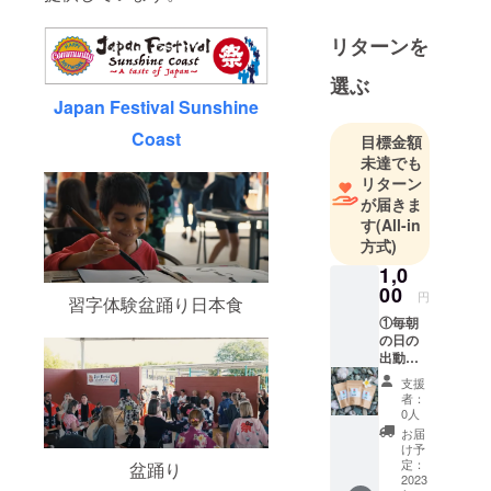
リターンを
選ぶ
Japan Festival Sunshine
Coast
目標金額
未達でも
リターン
が届きま
す
(All-in
方式)
1,0
00
円
習字体験盆踊り日本食
①毎朝
の日の
出動画
の視聴
支援
用URL
者：
をメー
0人
ルで提
お届
供 ・動
け予
画の内
定：
盆踊り
容：日
2023