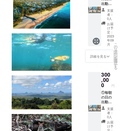
国:サン
サン
が異な
をメー
出動画
原産
シャイ
シャイ
る場合
ルで送
の視聴
国:サン
ンコー
ンコー
があり
支援
信 ・本
用URL
シャイ
スト
スト
者：
ますの
リター
をメー
ンコー
オース
0人
オース
で、あ
ンの内
ルで提
スト
トラリ
トラリ
お届
らかじ
容は個
供 ・動
オース
ア 原
け予
ア 原
めご了
人の範
画の内
トラリ
定：
材
材
承くだ
囲であ
容：日
2023
ア 原
料:100
料:100
さい。
年09
れば利
の出の
材
% 天日
% 天日
こ
月
用可能
動画 ・
料:100
の
干し海
干し海
リ
です。
動画の
% 天日
タ
塩 ・名
塩、麻
ー
②ビー
提供期
干し海
ン
称:グア
詳細を見る
炭、EM
を
チハウ
間：期
塩 ・名
選
バ茶
・名称:
択
ス利用
限なし
称:Newl
す
サイ
麻炭塩
る
クーポ
・収録
Moon
ズ:30g
(月)
300
ン券 ・
時間：5
SALT
原産
サイ
2泊3日
分ほど
,00
サイ
国:サン
ズ:2g
のリト
・提供
ズ:50g
0
シャイ
原産国:
円
リート
方法：
原産
ンコー
サン
宿泊 ・
視聴用
①毎朝
国:サン
スト
シャイ
250種類
のURL
の日の
シャイ
オース
ンコー
以上の
をメー
出動画
ンコー
トラリ
スト
リト
ルで送
の視聴
スト
ア 原
オース
支援
リート
信 ・本
用URL
オース
材料:グ
トラリ
者：
プログ
リター
をメー
トラリ
アバ葉
0人
ア 原
ラム及
ンの内
ルで提
ア 原
※実際に
材
お届
びセラ
容は個
供 ・動
材
お届け
け予
料:100
ピー付
人の範
画の内
料:100
定：