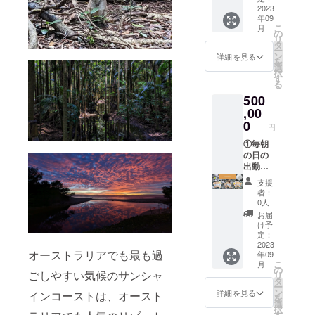
するリ
% 天日
き ・食
囲であ
容：日
2023
% 天日
ターン
干し海
年09
事付き
れば利
の出の
干し海
とパッ
塩、麻
こ
月
(回数は
用可能
動画 ・
塩 ・名
の
ケージ
炭 ・名
リ
希望に
です。
動画の
称:麻炭
タ
等のデ
称:グア
ー
応じま
②ビー
提供期
塩(太陽)
ン
ザイン
詳細を見る
バ茶
を
す) ・１
チハウ
間：期
サイ
選
が異な
サイ
択
人まで
ス利用
限なし
ズ:30g
す
る場合
ズ:5g
る
・１年
クーポ
・収録
原産
があり
原産国:
500
有効 ・
ン券 ・
時間：5
国:サン
ますの
サン
現地集
2泊3日
分ほど
,00
シャイ
で、あ
シャイ
合・現
のリト
・提供
ンコー
0
らかじ
ンコー
円
地解散
リート
方法：
スト
めご了
スト
【お部
宿泊 ・
視聴用
①毎朝
オース
承くだ
オース
屋、施
250種類
のURL
の日の
トラリ
さい。
トラリ
設の概
以上の
をメー
出動画
ア 原
ア 原
要】 ・
リト
ルで送
の視聴
材
材料:グ
支援
洋室 ・
リート
信 ・本
用URL
料:100
アバ葉
者：
ロフト
プログ
リター
をメー
% 天日
0人
※実際に
ベッド
ラム及
ンの内
ルで提
干し海
お届け
お届
(ダブル
びセラ
容は個
供 ・動
塩、麻
け予
するリ
ベッド
ピー付
人の範
画の内
炭、EM
定：
ターン
+シング
き ・食
囲であ
容：日
2023
・名称:
とパッ
オーストラリアでも最も過
年09
ル布団)
事付き
れば利
の出の
麻炭塩
ケージ
こ
月
・トイ
(回数は
用可能
動画 ・
(月)
の
等のデ
ごしやすい気候のサンシャ
リ
レ付 ・
希望に
です。
動画の
サイ
タ
ザイン
ー
共有
応じま
②ビー
提供期
ズ:30g
ン
詳細を見る
インコーストは、オースト
が異な
を
シャ
す) ・４
チハウ
間：期
原産
選
る場合
択
ワー、
人まで
ス利用
限なし
国:サン
す