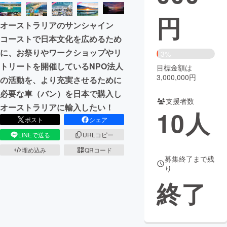
円
まちづくり・地域活性化
オーストラリアのサンシャイン
コーストで日本文化を広めるため
CAMPFIRE for Social Good
CAMPFIRE Creation
に、お祭りやワークショップやリ
3%
CAMPFIREふるさと納税
machi-ya
コミュニティ
トリートを開催しているNPO法人
目標金額は
3,000,000円
の活動を、より充実させるために
必要な車（バン）を日本で購入し
支援者数
オーストラリアに輸入したい！
10
人
ポスト
シェア
LINEで送る
URLコピー
埋め込み
QRコード
募集終了まで残
り
終了