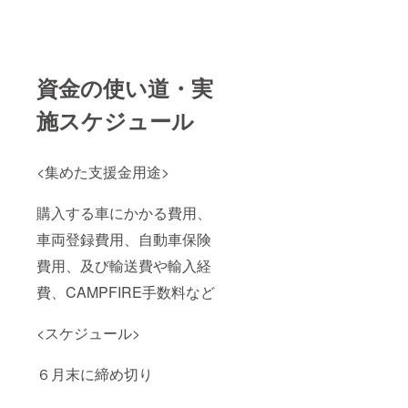
サイ
ズ:30g
称:Newl
※
・ロフ
ズ:2g
原産
Moon
ご予約
トベッ
原産国:
国:サン
SALT
はプロ
ド(ダブ
サン
シャイ
サイ
ジェク
ルベッ
シャイ
ンコー
ズ:50g
ト終了
ド+シン
資金の使い道・実
ンコー
スト
原産
後メー
グル布
スト
オース
国:サン
ルにて
団) ・ト
施スケジュール
オース
トラリ
シャイ
調整さ
イレ付
トラリ
ア 原
ンコー
せてい
・共有
ア 原
材料:グ
スト
ただき
シャ
材
アバ葉
オース
ます ③
ワー、
<集めた支援金用途>
料:100
※実際に
トラリ
自家製
共有
% 天日
お届け
ア 原
品５種
キッチ
干し海
するリ
材
を提供
ン、イ
購入する車にかかる費用、
塩、麻
ターン
料:100
・名
ンター
炭 ※実
とパッ
% 天日
称:Full
ネット
車両登録費用、自動車保険
際にお
ケージ
干し海
Moon
有 ・イ
届けす
等のデ
塩 ・名
SALT
ンター
費用、及び輸送費や輸入経
るリ
ザイン
称:グア
サイ
ネット
ターン
が異な
バ茶
ズ:50g
環境
費、CAMPFIRE手数料など
とパッ
る場合
サイ
原産
※
ケージ
があり
ズ:30g
国:サン
ご予約
<スケジュール>
等のデ
ますの
原産
シャイ
はプロ
ザイン
で、あ
国:サン
ンコー
ジェク
が異な
らかじ
シャイ
スト
ト終了
６月末に締め切り
る場合
めご了
ンコー
オース
後メー
があり
承くだ
スト
トラリ
ルにて
ますの
さい
オース
ア 原
調整さ