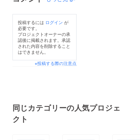
たくさんの方に日本文
化を楽しんでもらえる
よう、日本文化の体
投稿するには
ログイン
が
験、日本食の出店、太
必要です。
鼓のパフォーマンス
プロジェクトオーナーの承
認後に掲載されます。承認
ショーなど、さまざま
された内容を削除すること
なイベント内容を盛り
はできません。
込んでおります！是
※投稿する際の注意点
非、Facebookページ
にて今後の活動をご覧
ください。バンの購入
の暁には、このような
日本文化体験を地方ま
で出張してお届けでき
同じカテゴリーの人気プロジェ
ることを目指しており
クト
ます！