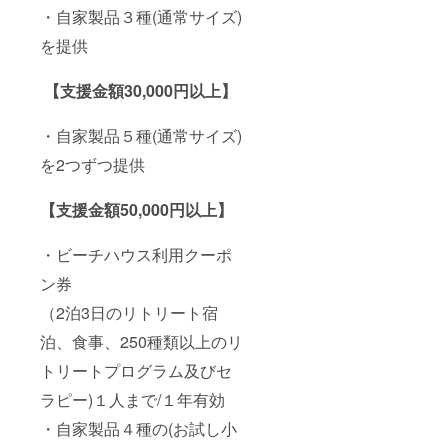
% 天日
ア 原
・自家製品３種(通常サイズ)
干し海
材
を提供
塩、麻
料:100
炭 ・名
% 天日
称:グア
干し海
【支援金額30,000円以上】
バ茶
塩、麻
サイ
炭、EM
ズ:30g
・名称:
・自家製品５種(通常サイズ)
原産
麻炭塩
国:サン
(月)
を2つずつ提供
シャイ
サイ
ンコー
ズ:30g
スト
原産
【支援金額50,000円以上】
オース
国:サン
トラリ
シャイ
・ビーチハウス利用クーポ
ア 原
ンコー
材料:グ
スト
ン券
アバ葉
オース
※実際に
トラリ
（2泊3日のリトリート宿
お届け
ア 原
するリ
材
泊、食事、250種類以上のリ
ターン
料:100
とパッ
% 天日
トリートプログラム及びセ
ケージ
干し海
等のデ
塩、麻
ラピー)１人まで/１年有効
ザイン
炭 ・名
・自家製品４種の(お試し小
が異な
称:グア
る場合
バ茶