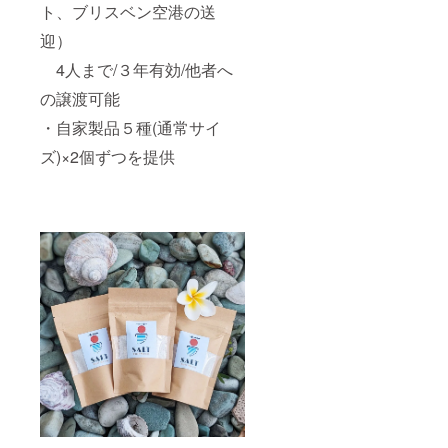
ト、ブリスベン空港の送
迎）
4人まで/３年有効/他者へ
の譲渡可能
・自家製品５種(通常サイ
ズ)×2個ずつを提供