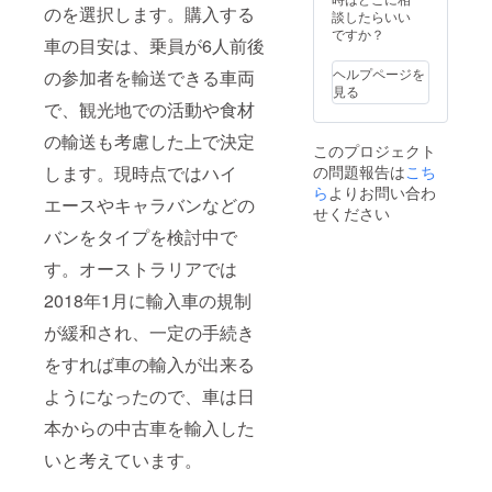
のを選択します。購入する
トラリ
トラリ
後メー
他者へ
プログ
談したらいい
ア 原
ア 原
ルにて
の譲渡
ラム及
ですか？
車の目安は、乗員が6人前後
材
材
調整さ
可能
びセラ
料:100
料:100
せてい
【お部
ピー付
ヘルプページを
の参加者を輸送できる車両
% 天日
% 天日
ただき
屋、施
き ・食
見る
干し海
干し海
ます ③
設の概
事付き
で、観光地での活動や食材
塩 ・名
塩 ・名
自家製
要】 ・
(回数は
称:麻炭
称:Newl
品３種
洋室 ・
希望に
の輸送も考慮した上で決定
このプロジェクト
塩(太陽)
Moon
を提供
ロフト
応じま
します。現時点ではハイ
の問題報告は
こち
サイ
SALT
・名
ベッド
す) ・４
ズ:2g
サイ
称:Full
(ダブル
人まで
ら
よりお問い合わ
エースやキャラバンなどの
原産国:
ズ:50g
Moon
ベッド
・3年有
せください
サン
原産
SALT
+シング
効 ・ブ
バンをタイプを検討中で
シャイ
国:サン
サイ
ル布団)
リスベ
ンコー
シャイ
ズ:50g
・トイ
ン空港
す。オーストラリアでは
スト
ンコー
原産
レ付 ・
からの
オース
スト
国:サン
共有
送迎 ・
2018年1月に輸入車の規制
トラリ
オース
シャイ
シャ
現地観
が緩和され、一定の手続き
ア 原
トラリ
ンコー
ワー、
光案内
材
ア 原
スト
共有
アシス
をすれば車の輸入が出来る
料:100
材
オース
キッチ
ト ・他
% 天日
料:100
トラリ
ン、イ
者への
ようになったので、車は日
干し海
% 天日
ア 原
ンター
譲渡可
塩、麻
干し海
材
ネット
能 【お
本からの中古車を輸入した
炭、EM
塩 ・名
料:100
有 ・イ
部屋、
・名称:
称:グア
% 天日
ンター
施設の
いと考えています。
麻炭塩
バ茶
干し海
ネット
概要】
(月)
サイ
塩 ・名
環境
・洋室