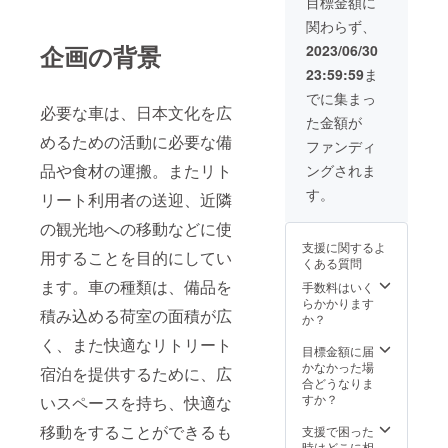
目標金額に
Moon
ネット
設の概
ブリト
をメー
するリ
関わらず、
SALT
環境
要】 ・
リート
ルで送
ターン
サイ
※
洋室 ・
宿泊 ・
信 ・本
とパッ
企画の背景
2023/06/30
ズ:2g
ご予約
ロフト
250種類
リター
ケージ
23:59:59
ま
原産国:
はプロ
ベッド
以上の
ンの内
等のデ
サン
ジェク
(ダブル
リト
容は個
ザイン
でに集まっ
シャイ
ト終了
ベッド
リート
人の範
必要な車は、日本文化を広
が異な
た金額が
ンコー
後メー
+シング
プログ
囲であ
る場合
めるための活動に必要な備
スト
ルにて
ル布団)
ラム及
れば利
があり
ファンディ
オース
調整さ
・トイ
びセラ
用可能
ますの
品や食材の運搬。またリト
ングされま
トラリ
せてい
レ付 ・
ピー付
です。
で、あ
ア 原
ただき
共有
き ・食
②ビー
らかじ
す。
リート利用者の送迎、近隣
材
ます ③
シャ
事付き
チハウ
めご了
料:100
自家製
ワー、
(回数は
ス利用
承くだ
の観光地への移動などに使
% 天日
品３種
共有
希望に
クーポ
さい。
支援に関するよ
干し海
を提供
キッチ
応じま
ン券 ・
用することを目的にしてい
くある質問
塩 ・名
・名
ン、イ
す) ・４
14泊15
ます。車の種類は、備品を
称:Newl
称:Full
ンター
人まで
日の
手数料はいく
Moon
Moon
ネット
・１年
オール
らかかります
積み込める荷室の面積が広
SALT
SALT
有 ・イ
有効 ・
インク
か？
サイ
サイ
ンター
ブリス
ルーシ
く、また快適なリトリート
ズ:2g
ズ:50g
ネット
ベン空
ブリト
目標金額に届
原産国:
原産
環境
港から
リート
かなかった場
宿泊を提供するために、広
サン
国:サン
※
の送迎
宿泊 ・
合どうなりま
シャイ
シャイ
ご予約
・現地
250種類
すか？
いスペースを持ち、快適な
ンコー
ンコー
はプロ
観光案
以上の
スト
スト
ジェク
内アシ
リト
移動をすることができるも
支援で困った
オース
オース
ト終了
スト ・
リート
時はどこに相