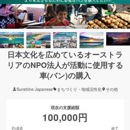
日本文化を広めているオーストラ
リアのNPO法人が活動に使用する
車(バン)の購入
Sunshine Japanese
まちづくり・地域活性化
その他
現在の支援総額
100,000
円
終了
3
%達成