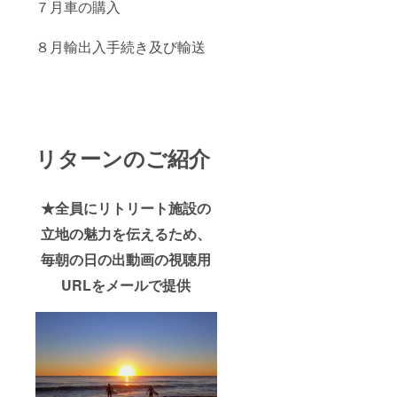
７月車の購入
で、あ
トラリ
材
せてい
らかじ
ア 原
料:100
ただき
めご了
材料:グ
% 天日
ます ③
８月輸出入手続き及び輸送
承くだ
アバ葉
干し海
自家製
さい
※実際に
塩 ・名
品５種
お届け
称:Newl
を各種
するリ
Moon
２個ず
ターン
SALT
つ提供
とパッ
サイ
・名
ケージ
ズ:50g
称:Full
リターンのご紹介
等のデ
原産
Moon
ザイン
国:サン
SALT
が異な
シャイ
サイ
る場合
ンコー
ズ:50g
★全員にリトリート施設の
があり
スト
原産
ますの
オース
国:サン
立地の魅力を伝えるため、
で、あ
トラリ
シャイ
らかじ
ア 原
ンコー
毎朝の日の出動画の視聴用
めご了
材
スト
承くだ
料:100
オース
URLをメールで提供
さい
% 天日
トラリ
干し海
ア 原
塩 ・名
材
称:麻炭
料:100
塩(太陽)
% 天日
サイ
干し海
ズ:30g
塩 ・名
原産
称:Newl