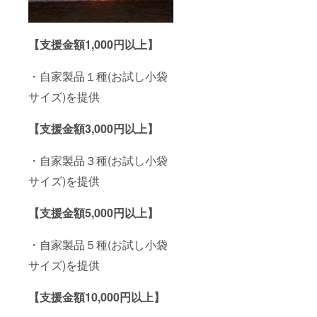
国:サン
Moon
シャイ
SALT
ンコー
サイ
【支援金額1,000円以上】
スト
ズ:50g
オース
原産
トラリ
国:サン
・自家製品１種(お試し小袋
ア 原
シャイ
材
ンコー
サイズ)を提供
料:100
スト
% 天日
オース
干し海
トラリ
【支援金額3,000円以上】
塩、麻
ア 原
炭、EM
材
・名称:
料:100
・自家製品３種(お試し小袋
麻炭塩
% 天日
(月)
干し海
サイズ)を提供
サイ
塩 ・名
ズ:30g
称:麻炭
【支援金額5,000円以上】
原産
塩(太陽)
国:サン
サイ
シャイ
ズ:30g
・自家製品５種(お試し小袋
ンコー
原産
スト
国:サン
サイズ)を提供
オース
シャイ
トラリ
ンコー
ア 原
スト
【支援金額10,000円以上】
材
オース
料:100
トラリ