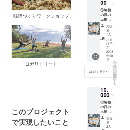
分ほど
00
サイズ)
円
・提供
を提供
①毎朝
方法：
名
の日の
視聴用
味噌づくりワークショップ
称:Full
出動画
のURL
Moon
の視聴
をメー
SALT サ
支援
用URL
ルで送
イズ:2g
者：
をメー
信 ・本
原産国:
1人
ルで提
リター
サン
お届
供 ・動
ンの内
シャイ
け予
画の内
容は個
定：
ンコー
容：日
2023
人の範
スト
年09
の出の
囲であ
オース
こ
月
動画 ・
れば利
の
トラリ
ヨガリトリート
リ
動画の
用可能
タ
ア 原材
ー
提供期
です。
ン
料:100
詳細を見る
を
間：期
②自家
選
% 天日
択
限なし
製品３
す
干し海
る
・収録
種(お試
塩 ※実
10,
時間：5
し小袋
際にお
分ほど
000
サイズ)
届けす
円
・提供
を提供
るリ
①毎朝
方法：
・名
ターン
の日の
視聴用
称:Full
とパッ
このプロジェクト
出動画
のURL
Moon
ケージ
の視聴
をメー
SALT
等のデ
支援
で実現したいこと
用URL
ルで送
サイ
ザイン
者：
をメー
信 ・本
ズ:2g
2人
が異な