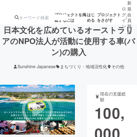
新
ロ
規
グ
会
プロジェクトを掲
はじ
プロジェクト
/
載するには
める
をさがす
イ
員
ン
登
日本文化を広めているオーストラリ
録
アのNPO法人が活動に使用する車(バ
ン)の購入
人気のプロ
注目のリ
注目の新着プロ
募集終了が近いプ
もうすぐ公開
ジェクト
ターン
ジェクト
ロジェクト
されます
Sunshine Japanese
まちづくり・地域活性化
その他
アート・写真
音楽
現在の支援総
テクノロジー・ガジェット
ゲーム・サ
額
100,
映像・映画
書籍・雑誌
000
ビジネス・起業
チャレンジ