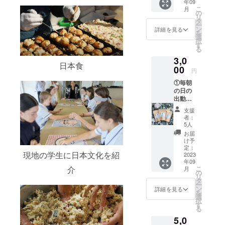
年09
の出の
こ
月
動画 ・
の
リ
動画の
タ
ー
提供期
ン
詳細を見る
を
間：期
選
択
限なし
す
る
・収録
3,0
時間：5
日本食
分ほど
00
円
・提供
①毎朝
方法：
の日の
視聴用
出動画
のURL
の視聴
をメー
支援
用URL
ルで送
者：
をメー
信 ・本
5人
ルで提
リター
お届
供 ・動
ンの内
け予
画の内
容は個
定：
現地の学生に日本文化を紹
容：日
2023
人の範
年09
の出の
囲であ
こ
介
月
動画 ・
れば利
の
リ
動画の
用可能
タ
ー
提供期
です。
ン
詳細を見る
を
間：期
②自家
選
択
限なし
製品１
す
る
・収録
種(お試
5,0
時間：5
し小袋