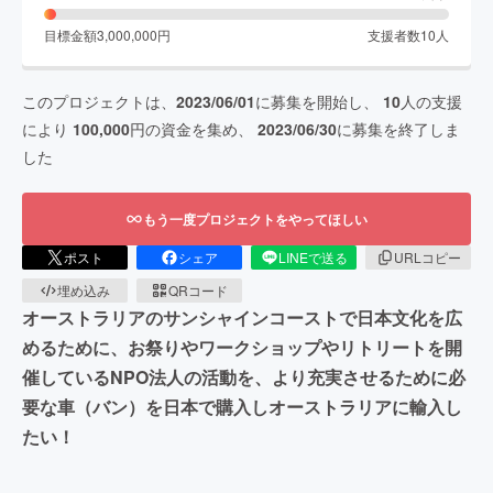
目標金額
3,000,000
円
支援者数
10
人
このプロジェクトは、
2023/06/01
に募集を開始し、
10
人の支援
により
100,000
円の資金を集め、
2023/06/30
に募集を終了しま
した
もう一度プロジェクトをやってほしい
ポスト
シェア
LINEで送る
URLコピー
埋め込み
QRコード
オーストラリアのサンシャインコーストで日本文化を広
めるために、お祭りやワークショップやリトリートを開
催しているNPO法人の活動を、より充実させるために必
要な車（バン）を日本で購入しオーストラリアに輸入し
たい！