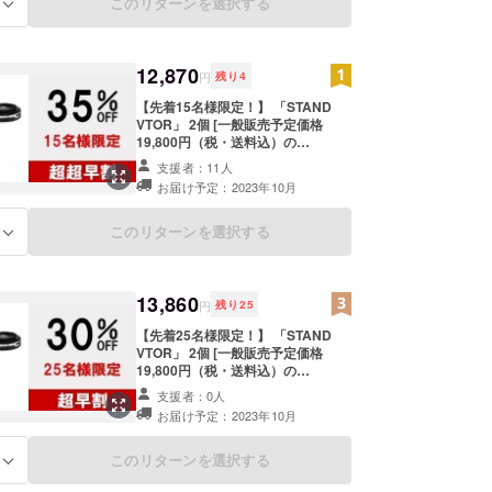
援をいただき、現在進めている環境
このリターンを選択する
る
から量産体制を更に整えることがで
きた場合、正規販売価格が販売予定
価格より下がる可能性もございま
す。
12,870
円
残り
4
【先着15名様限定！】 「STAND
VTOR」 2個 [一般販売予定価格
19,800円（税・送料込）の
35％OFF] 【送料について】 商品代
支援者：11人
金には、ご自宅までの送料も含まれ
お届け予定：2023年10月
ております。 【その他注意事項】 ※
本プロジェクトを通して想定を上回
るご支援をいただき、現在進めてい
このリターンを選択する
る
る環境から量産体制を更に整えるこ
とができた場合、正規販売価格が販
売予定価格より下がる可能性もござ
います。
13,860
円
残り
25
【先着25名様限定！】 「STAND
VTOR」 2個 [一般販売予定価格
19,800円（税・送料込）の
30％OFF] 【送料について】 商品代
支援者：0人
金には、ご自宅までの送料も含まれ
お届け予定：2023年10月
ております。 【その他注意事項】 ※
本プロジェクトを通して想定を上回
るご支援をいただき、現在進めてい
このリターンを選択する
る
る環境から量産体制を更に整えるこ