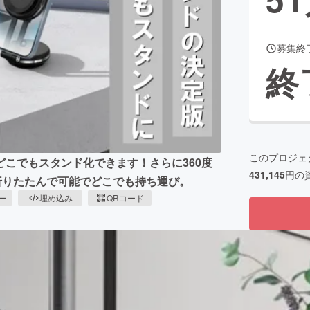
募集終
CAMPFIRE for Social Good
CAMPFIRE Creation
終
CAMPFIREふるさと納税
machi-ya
コミュニティ
このプロジェ
こでもスタンド化できます！さらに360度
431,145
円の
折りたたんで可能でどこでも持ち運び。
ピー
埋め込み
QRコード