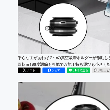
まちづくり・地域活性化
平らな面があれば２つの真空吸着ホルダーが作動しど
回転＆180度調節も可能で万能！持ち運びも小さく
ポスト
シェア
LINEで送る
URLコ