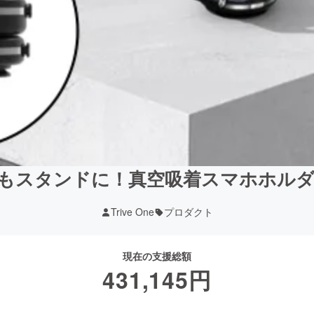
スタンドに！真空吸着スマホホルダー【
Trive One
プロダクト
現在の支援総額
431,145
円