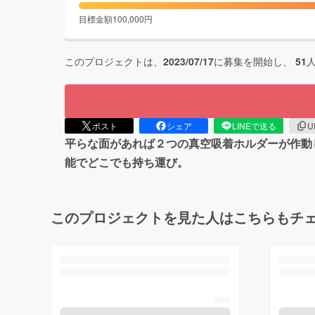
目標金額
100,000
円
このプロジェクトは、
2023/07/17
に募集を開始し、
51
ポスト
シェア
LINEで送る
U
平らな面があれば２つの真空吸着ホルダーが作動し
能でどこでも持ち運び。
このプロジェクトを見た人はこちらもチ