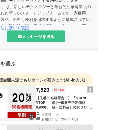
e one」は、新しいテクノロジーと革新的な家電製品の
化した新しいスタートアップチームです。家庭用
電製品、面白く便利を追求するように構成されてい
ームの目標は、高品質で「便利」「面白い」「革新
引法に基づく表記
客様の手にをモットーに運営しております。是非私
メッセージを送る
品をお楽しみください
を選ぶ
標金額未達でもリターンが届きます
(All-in方式)
7,920
円
残り
50
【先着50名様限定！】 「STAND
VTOR」 1個 [一般販売予定価格
9,900円（税・送料込）の20％OFF]
【送料について】 商品代金には、ご
支援者：0人
自宅までの送料も含まれておりま
お届け予定：2023年10月
す。 【その他注意事項】 ※本プロ
ジェクトを通して想定を上回るご支