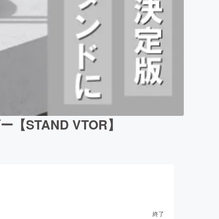
STAND VTOR】
終了