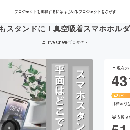
プロジェクトを掲載するには
はじめる
プロジェクトをさがす
スタンドに！真空吸着スマホホルダー【
Trive One
プロダクト
注目のリターン
注目の新着プロジェクト
募集終了が近いプロジェクト
も
現在の
音楽
舞台・パフォーマンス
43
ゲーム・サービス開発
フード・飲食店
431%
書籍・雑誌出版
アニメ・漫画
目標金額は1
支援者
チャレンジ
ビューティー・ヘルスケ
51