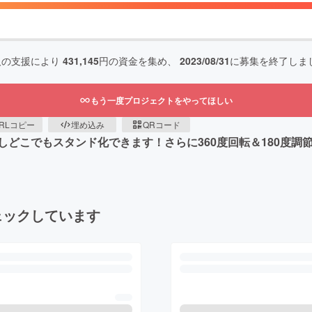
人の支援により
431,145
円の資金を集め、
2023/08/31
に募集を終了しま
もう一度プロジェクトをやってほしい
RLコピー
埋め込み
QRコード
どこでもスタンド化できます！さらに360度回転＆180度調
ェックしています