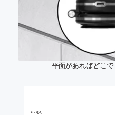
平面があればどこでも
431
%達成