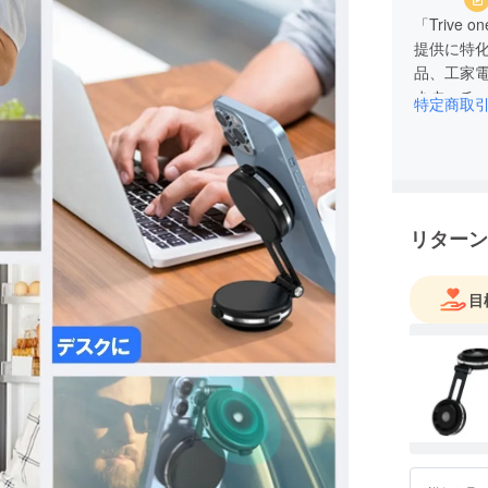
「Triv
提供に特
品、工家
ます。チ
特定商取
的」をお
たちの商
リターン
目