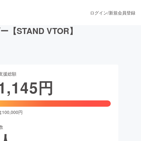
ログイン
/
新規会員登録
STAND VTOR】
うすぐ公開されます
支援総額
プロダクト
1,145
円
ファッション
スポーツ
00,000円
数
ア
ソーシャルグッド
人