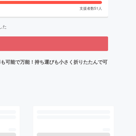
支援者数
51
人
した
節も可能で万能！持ち運びも小さく折りたたんで可