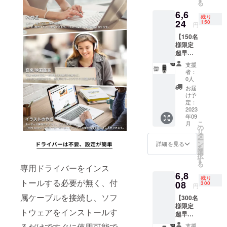
せ→Eメー
る
本国内
6,6
ル：
限定）
残り
内容
24
150
support@gat
円
物： ・
her-tech.jp
【150名
「Mini
様限定
cukey
超早割
」本体
28％OF
×1 ・充
支援
F】カス
電ケー
者：
タム
ブル×1
0人
キー
・日本
お届
ボード
語取扱
け予
「Mini
説明書
定：
cukey
2023
×1
年09
」×1 定
こ
月
価:9,20
の
リ
0円（税
タ
ー
込） ※
ン
詳細を見る
を
送料無
選
択
料（日
す
る
本国内
専用ドライバーをインス
6,8
限定）
残り
トールする必要が無く、付
内容
08
300
円
物： ・
属ケーブルを接続し、ソフ
【300名
「Mini
様限定
cukey
トウェアをインストールす
超早割
」本体
26％OF
×1 ・充
るだけですぐに使用可能で
支援