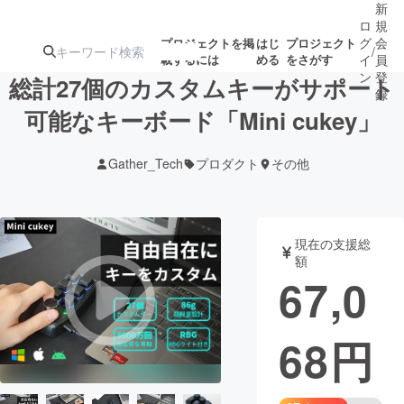
新
ロ
規
グ
会
プロジェクトを掲
はじ
プロジェクト
/
載するには
める
をさがす
イ
員
ン
登
総計27個のカスタムキーがサポート
録
可能なキーボード「Mini cukey」
人気のプロ
注目のリ
注目の新着プロ
募集終了が近いプ
もうすぐ公開
Gather_Tech
プロダクト
その他
ジェクト
ターン
ジェクト
ロジェクト
されます
アート・写真
音楽
現在の支援総
額
67,0
テクノロジー・ガジェット
ゲーム・サ
68
円
映像・映画
書籍・雑誌
ビジネス・起業
チャレンジ