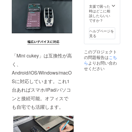
支援で困った
時はどこに相
談したらいい
ですか？
ヘルプページを
見る
このプロジェクト
「Mini cukey」は互換性が高
の問題報告は
こち
ら
よりお問い合わ
く、
せください
Android/iOS/Windows/macO
Sに対応しています。これ1
台あればスマホ/iPad/パソコ
ンと接続可能。オフィスで
も自宅でも活躍します。