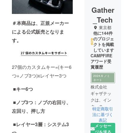
Gather
_Tech
＃本商品は、正規メーカー
東京都
による公式販売となりま
他に144件
のプロジェ
す。
クトを掲載
しています
CAMPFIRE
アワード受
27個のカスタムキー=(キー6
賞履歴
つ+ノブ3つ)xレイヤー3つ
2024.6 ノミ
ネート
株式会社
■キー6つ
ギャザテッ
クは、イン
■ノブ3つ：ノブの右回り、
ターネット
特定商取引
左回り、押し方
を活用した
法に基づく
スマートな
表記
■レイヤー3層：システム3
メッセー
次世代ライ
ジを送る
フスタイル
つ