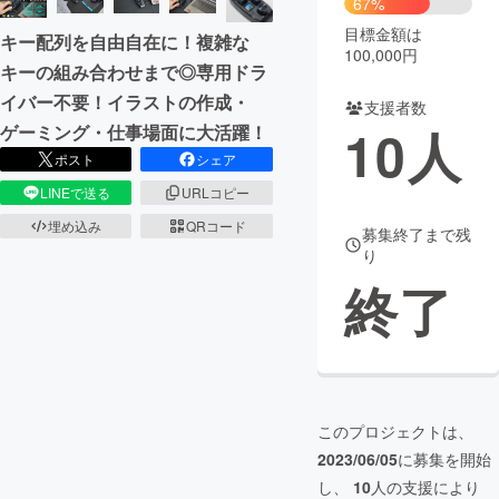
67%
目標金額は
キー配列を自由自在に！複雑な
まちづくり・地域活性化
100,000円
キーの組み合わせまで◎専用ドラ
イバー不要！イラストの作成・
支援者数
CAMPFIRE for Social Good
CAMPFIRE Creation
10
人
ゲーミング・仕事場面に大活躍！
CAMPFIREふるさと納税
machi-ya
コミュニティ
ポスト
シェア
LINEで送る
URLコピー
埋め込み
QRコード
募集終了まで残
り
終了
このプロジェクトは、
2023/06/05
に募集を開始
し、
10
人の支援により