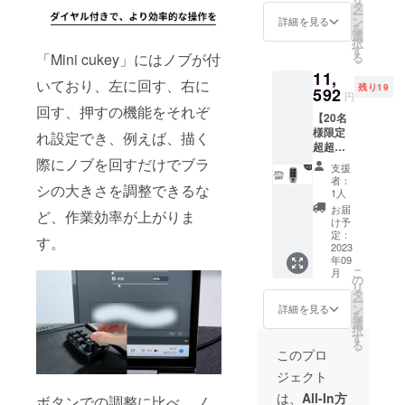
価:9,20
タ
ー
0円（税
ン
詳細を見る
を
込） ※
選
択
送料無
す
「Mini cukey」にはノブが付
る
料（日
11,
本国内
いており、左に回す、右に
残り19
限定）
592
円
内容
回す、押すの機能をそれぞ
【20名
物： ・
様限定
「Mini
れ設定でき、例えば、描く
超超早
cukey
割
際にノブを回すだけでブラ
」本体
支援
37％OF
×1 ・充
者：
シの大きさを調整できるな
F】カス
電ケー
1人
タム
ブル×1
お届
ど、作業効率が上がりま
キー
・日本
け予
ボード
語取扱
定：
す。
「Mini
2023
説明書
年09
cukey
×1
こ
月
」×2 定
の
リ
価:18,4
タ
ー
00円
ン
詳細を見る
を
（税
選
択
込） ※
す
る
送料無
このプロ
料（日
ジェクト
本国内
限定）
は、
All-In方
ボタンでの調整に比べ、ノ