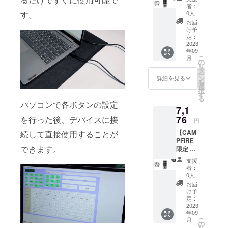
F】カス
電ケー
者：
タム
ブル×1
0人
す。
キー
・日本
お届
ボード
語取扱
け予
「Mini
説明書
定：
cukey
2023
×1
年09
」×1 定
こ
月
価:9,20
の
リ
0円（税
タ
ー
込） ※
ン
詳細を見る
を
送料無
選
択
料（日
す
る
本国内
パソコンで各ボタンの設定
7,1
限定）
内容
76
を行った後、デバイスに接
円
物： ・
【CAM
続して直接使用することが
「Mini
PFIRE
cukey
できます。
限定 早
」本体
割
×1 ・充
支援
22％OF
電ケー
者：
F】カス
ブル×1
0人
タム
・日本
お届
キー
語取扱
け予
ボード
説明書
定：
「Mini
2023
×1
年09
cukey
こ
月
」×1 定
の
リ