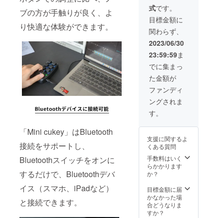
内容
式
です。
物： ・
ブの方が手触りが良く、よ
「Mini
目標金額に
cukey
り快適な体験ができます。
関わらず、
」本体
×2 ・充
2023/06/30
電ケー
23:59:59
ま
ブル×2
・日本
でに集まっ
語取扱
た金額が
説明書
×2
ファンディ
ングされま
す。
「Mini cukey」はBluetooth
支援に関するよ
接続をサポートし、
くある質問
手数料はいく
Bluetoothスイッチをオンに
らかかります
するだけで、Bluetoothデバ
か？
イス（スマホ、iPadなど）
目標金額に届
かなかった場
と接続できます。
合どうなりま
すか？