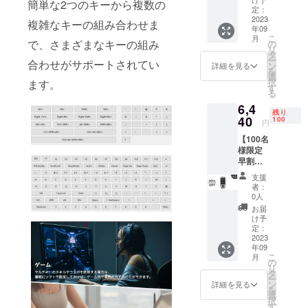
簡単な2つのキーから複数の
サポートし
ボード
定：
「Mini
2023
複雑なキーの組み合わせま
ています。
年09
cukey
こ
月
」×1 定
で、さまざまなキーの組み
の
リ
価:9,20
製品の販売
タ
ー
合わせがサポートされてい
0円（税
ン
詳細を見る
だけでなく
を
込） ※
選
択
ます。
運営にまで
送料無
す
る
料（日
関わること
6,4
本国内
残り
で、日本の
限定）
40
100
円
皆様のニー
内容
【100名
物： ・
ズを十分に
様限定
「Mini
満たす製品
早割
cukey
30％OF
」本体
をご提供し
支援
F】カス
×1 ・充
者：
続けること
タム
電ケー
0人
が弊社の目
キー
ブル×1
お届
ボード
・日本
け予
標となって
「Mini
語取扱
定：
おります。
cukey
2023
説明書
年09
」×1 定
×1
こ
月
価:9,20
の
製品及び配
リ
0円（税
タ
ー
送に関する
込） ※
ン
詳細を見る
を
送料無
選
お問い合わ
択
料（日
す