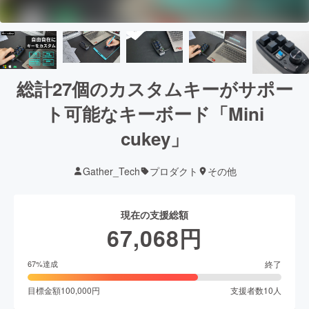
総計27個のカスタムキーがサポー
ト可能なキーボード「Mini
cukey」
Gather_Tech
プロダクト
その他
現在の支援総額
67,068
円
終了
67
%達成
目標金額
100,000
円
支援者数
10
人