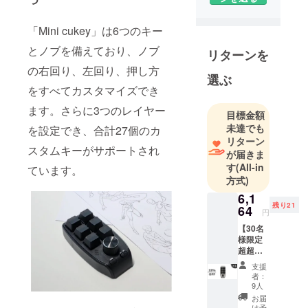
を提案する
企業とし
「Mini cukey」は6つのキー
て、皆様に
とノブを備えており、ノブ
リターンを
斬新でユ
の右回り、左回り、押し方
ニークな商
選ぶ
品をお届け
をすべてカスタマイズでき
します。
ます。さらに3つのレイヤー
目標金額
未達でも
を設定でき、合計27個のカ
そのため弊
リターン
スタムキーがサポートされ
社は数多く
が届きま
の海外メー
す
(All-in
ています。
方式)
カーと代理
店契約を結
6,1
残り21
64
び、価値あ
円
る商品を価
【30名
様限定
値ある価格
超超早
で皆様にお
割
支援
届けするた
33％OF
者：
F】カス
めの、日本
9人
タム
お届
市場進出を
キー
け予