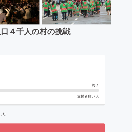
人口４千人の村の挑戦
終了
支援者数
57
人
した