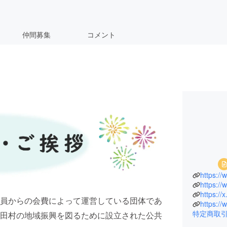
仲間募集
コメント
https:/
https:/
https:/
員からの会費によって運営している団体であ
https:/
特定商取
田村の地域振興を図るために設立された公共