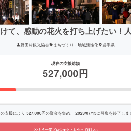
けて、感動の花火を打ち上げたい！
野田村観光協会
まちづくり・地域活性化
岩手県
現在の支援総額
527,000
円
人の支援により
527,000
円の資金を集め、
2023/07/15
に募集を終了しま
もう一度プロジェクトをやってほしい