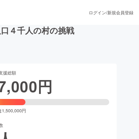
ログイン
/
新規会員登録
人口４千人の村の挑戦
うすぐ公開されます
支援総額
プロダクト
7,000
円
ファッション
スポーツ
,500,000円
数
ア
ソーシャルグッド
人