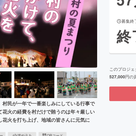
募集終
CAMPFIRE for Social Good
CAMPFIRE Creation
終
CAMPFIREふるさと納税
machi-ya
コミュニティ
このプロジェ
527,000
円の
、村民が一年で一番楽しみにしている行事で
て花火の経費を村だけで賄うのは年々厳しい
し花火を打ち上げ、地域の皆さんに元気に
ピー
埋め込み
QRコード