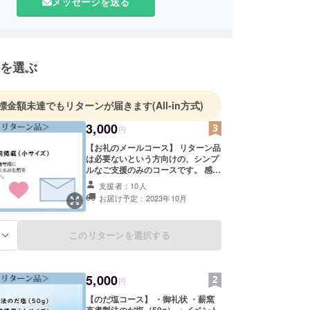
メッセージを送る
を選ぶ
標金額未達でもリターンが届きます
(All-in方式)
3,000
円
【お礼のメールコース】 リターン品
は必要ないという方向けの、シンプ
ルなご支援のみのコースです。 感謝
の気持ちを込めたメッセージをメー
支援者：10人
ルにてお送りします。 またイベント
お届け予定：2023年10月
特設HPにお名前の掲載（文字のみ/
小サイズ）させていただきます。 掲
載期間は2024年7月末までです。 ※
このリターンを選択する
る
支援時、必ず備考欄に掲載を希望さ
れるお名前をご記入ください。
5,000
円
【のだ塩コース】 ・御礼状 ・薪窯
直煮製法のだ塩（50g） ・イベント