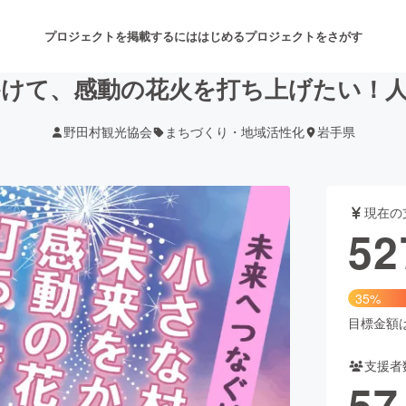
プロジェクトを掲載するには
はじめる
プロジェクトをさがす
けて、感動の花火を打ち上げたい！
野田村観光協会
まちづくり・地域活性化
岩手県
注目のリターン
注目の新着プロジェクト
募集終了が近いプロジェクト
も
現在の
音楽
舞台・パフォーマンス
52
ゲーム・サービス開発
フード・飲食店
35%
書籍・雑誌出版
アニメ・漫画
目標金額は1
支援者
チャレンジ
ビューティー・ヘルスケ
57