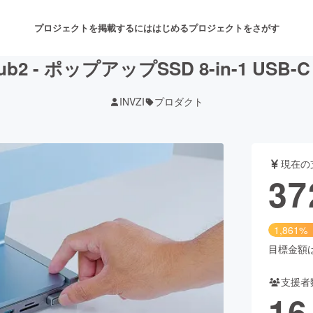
プロジェクトを掲載するには
はじめる
プロジェクトをさがす
ub2 - ポップアップSSD 8-in-1 USB
INVZI
プロダクト
注目のリターン
注目の新着プロジェクト
募集終了が近いプロジェクト
も
現在の
音楽
舞台・パフォーマンス
37
ゲーム・サービス開発
フード・飲食店
1,861%
書籍・雑誌出版
アニメ・漫画
目標金額は2
支援者
チャレンジ
ビューティー・ヘルスケ
16