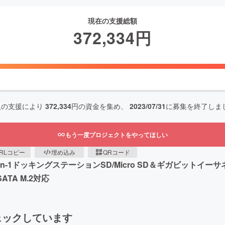
現在の支援総額
372,334
円
人の支援により
372,334
円の資金を集め、
2023/07/31
に募集を終了しま
もう一度プロジェクトをやってほしい
RLコピー
埋め込み
QRコード
n-1ドッキングステーションSD/Micro SD＆ギガビット
TA M.2対応
ェックしています