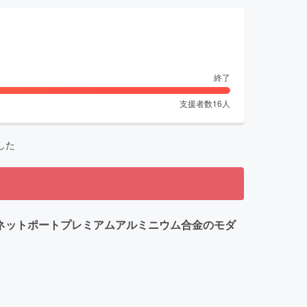
終了
支援者数
16
人
した
イーサネットポートプレミアムアルミニウム合金のモダ