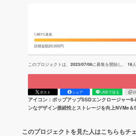
1,861
%達成
目標金額
20,000
円
このプロジェクトは、
2023/07/06
に募集を開始し、
16
ポスト
シェア
LINEで送る
U
アイコン：ポップアップSSDエンクロージャー8-i
ンなデザイン接続性とストレージを向上NVMe＆SA
このプロジェクトを見た人はこちらもチ