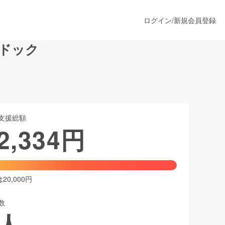
ログイン
/
新規会員登録
-Cドック
うすぐ公開されます
支援総額
プロダクト
2,334
円
ファッション
スポーツ
0,000円
数
ア
ソーシャルグッド
人