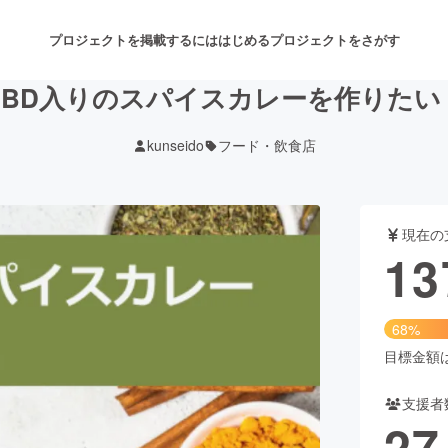
プロジェクトを掲載するには
はじめる
プロジェクトをさがす
CBD入りのスパイスカレーを作りたい
kunseido
フード・飲食店
注目のリターン
注目の新着プロジェクト
募集終了が近いプロジェクト
も
現在の
音楽
舞台・パフォーマンス
13
ゲーム・サービス開発
フード・飲食店
68%
書籍・雑誌出版
アニメ・漫画
目標金額は2
支援者
チャレンジ
ビューティー・ヘルスケ
27