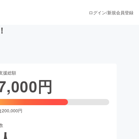
ログイン
/
新規会員登録
！
うすぐ公開されます
支援総額
プロダクト
7,000
円
ファッション
スポーツ
00,000円
数
ア
ソーシャルグッド
人