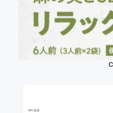
68
%達成