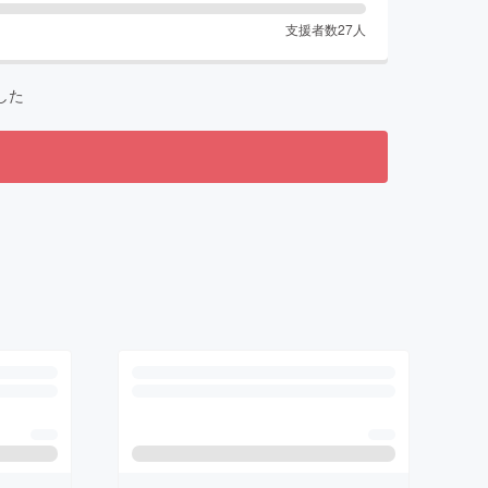
支援者数
27
人
した