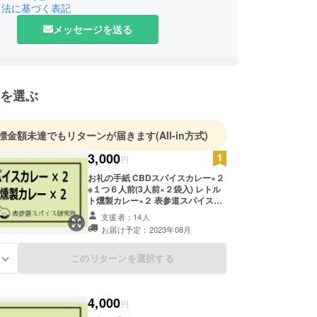
引法に基づく表記
メッセージを送る
を選ぶ
標金額未達でもリターンが届きます
(All-in方式)
3,000
円
お礼の手紙 CBDスパイスカレー×２
※１つ６人前(3人前×２袋入) レトル
ト燻製カレー×２ 表参道スパイス研
究所リピーター様限定サイトご招待
支援者：14人
お届け予定：2023年08月
このリターンを選択する
る
4,000
円