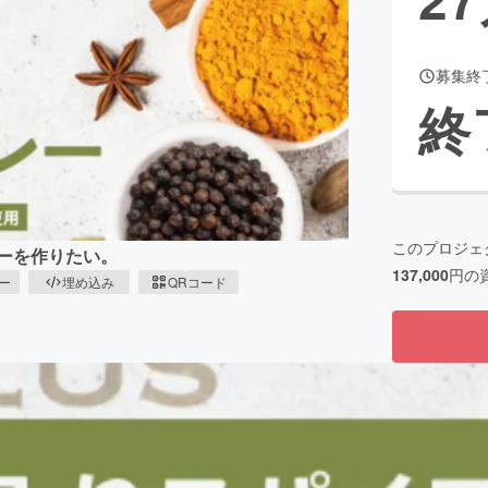
募集終
CAMPFIRE for Social Good
CAMPFIRE Creation
終
CAMPFIREふるさと納税
machi-ya
コミュニティ
このプロジェ
ーを作りたい。
137,000
円の
ピー
埋め込み
QRコード