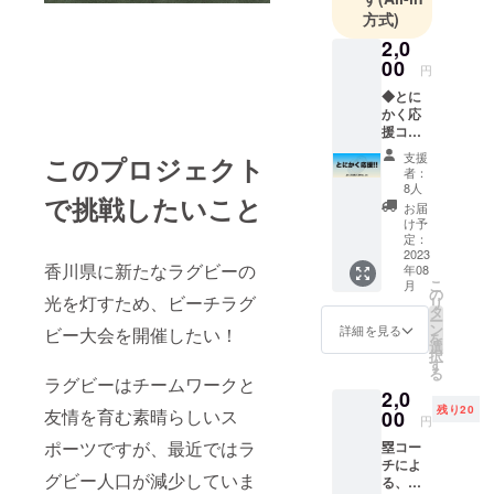
方式)
2,0
00
円
◆とに
かく応
援コー
ス 応援
支援
このプロジェクト
の気持
者：
ちに対
8人
で挑戦したいこと
して感
お届
謝の
け予
メッ
定：
セージ
2023
香川県に新たなラグビーの
年08
をお送
こ
月
りさせ
の
光を灯すため、ビーチラグ
リ
ていた
タ
ー
だきま
ン
詳細を見る
ビー大会を開催したい！
を
す。
選
択
す
る
ラグビーはチームワークと
2,0
残り20
友情を育む素晴らしいス
00
円
ポーツですが、最近ではラ
塁コー
チによ
グビー人口が減少していま
る、走