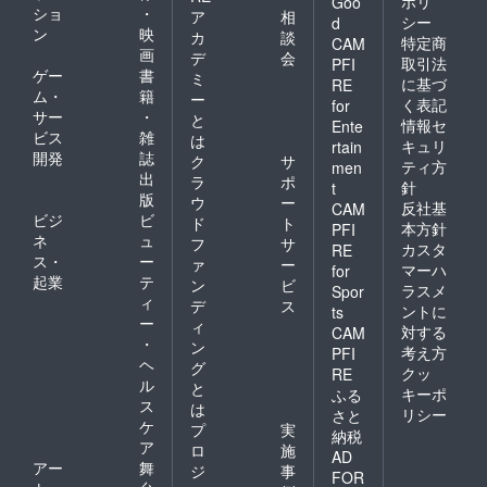
ポリ
Goo
ショ
・
ア
相
シー
d
ン
映
カ
談
特定商
CAM
画
デ
会
取引法
PFI
ゲー
書
ミ
に基づ
RE
ム・
籍
ー
く表記
for
サー
・
と
情報セ
Ente
ビス
雑
は
キュリ
rtain
開発
誌
ク
サ
ティ方
men
出
ラ
ポ
針
t
版
ウ
ー
反社基
CAM
ビジ
ビ
ド
ト
本方針
PFI
ネ
ュ
フ
サ
カスタ
RE
ス・
ー
ァ
ー
マーハ
for
起業
テ
ン
ビ
ラスメ
Spor
ィ
デ
ス
ントに
ts
ー
ィ
対する
CAM
・
ン
考え方
PFI
ヘ
グ
クッ
RE
ル
と
キーポ
ふる
ス
は
リシー
さと
ケ
プ
実
納税
ア
ロ
施
AD
アー
舞
ジ
事
FOR