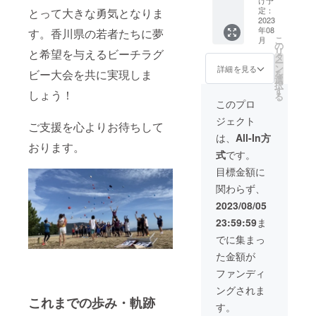
け予
いたし
定：
とって大きな勇気となりま
ます。
2023
年08
す。香川県の若者たちに夢
SNSに
こ
月
て紹介
の
リ
と希望を与えるビーチラグ
投稿。
タ
ー
HP掲載
ン
詳細を見る
ビー大会を共に実現しま
を
期間
選
択
次回開
す
しょう！
る
催日ま
このプロ
で ※支
ジェクト
援時、
ご支援を心よりお待ちして
必ず備
は、
All-In方
考欄に
おります。
式
です。
掲載を
希望さ
目標金額に
れるお
関わらず、
名前を
ご記入
2023/08/05
くださ
23:59:59
ま
い。
でに集まっ
た金額が
ファンディ
ングされま
これまでの歩み・軌跡
す。