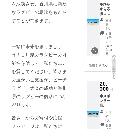
or XL を
を成功させ、香川県に新た
◆ひた
ご用意
すら応
してお
なラグビーの息吹をもたら
援コー
りま
ス 応
す。 お
すことができます。
支援
援の気
好みの
者：
持ちに
サイズ
4人
対して
を備考
お届
感謝の
にご記
け予
お手紙
入くだ
定：
一緒に未来を創りましょ
をお送
2023
さい。
年08
りさせ
こ
う！香川県のラグビーの可
月
ていた
の
リ
だきま
タ
能性を信じて、私たちに力
ー
す。
ン
詳細を見る
を
メール
選
を貸してください。皆さま
択
アドレ
す
る
ス、住
の温かいご支援が、ビーチ
20,
所、宛
ラグビー大会の成功と香川
名の入
000
円
力をお
県のラグビーの復活につな
◆スポ
願いい
ンサー
たしま
がります。
様
す。
SNS、
支援
HP、大
者：
皆さまからの寄付や応援
会ムー
3人
ビーに
メッセージは、私たちに
お届
名入れ