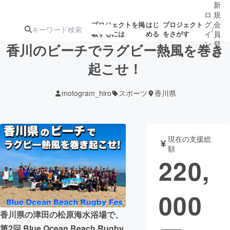
新
ロ
規
グ
会
プロジェクトを掲
はじ
プロジェクト
/
載するには
める
をさがす
イ
員
ン
登
香川のビーチでラグビー熱風を巻き
録
起こせ！
人気のプロ
注目のリ
注目の新着プロ
募集終了が近いプ
もうすぐ公開
motogram_hiro
スポーツ
香川県
ジェクト
ターン
ジェクト
ロジェクト
されます
アート・写真
音楽
現在の支援総
額
220,
テクノロジー・ガジェット
ゲーム・サ
000
映像・映画
書籍・雑誌
香川県の津田の松原海水浴場で、
ビジネス・起業
チャレンジ
第2回 Blue Ocean Beach Rugby