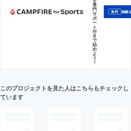
を
専
門
掲載
無料
サ
ポ
ー
ト
付
き
で
始
め
よ
う
！
このプロジェクトを見た人はこちらもチェックし
ています