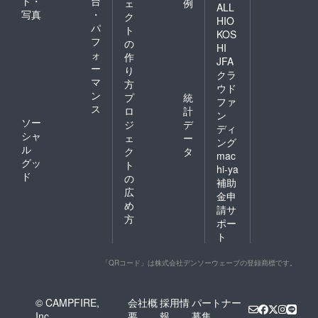
ト・
台
ェ
例
ALL
写真
・
ク
HIO
パ
ト
KOS
フ
の
HI
ォ
作
JFA
ー
り
クラ
マ
方
ウド
ン
プ
統
ファ
ス
ロ
計
ン
ソー
ジ
デ
ディ
シャ
ェ
ー
ング
ル
ク
タ
mac
グッ
ト
hi-ya
ド
の
補助
広
金申
め
請サ
方
ポー
ト
「QRコード」は株式会社デンソーウェーブの登録商標です。
© CAMPFIRE,
会社概
採用情
パートナー
Inc.
要
報
募集