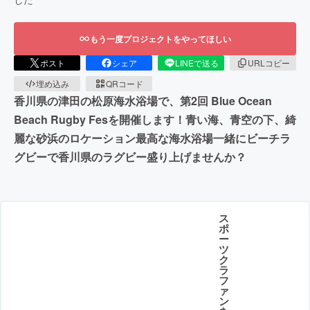
もう一度プロジェクトをやってほしい
ポスト
シェア
LINEで送る
URLコピー
埋め込み
QRコード
香川県の津田の松原海水浴場で、第2回 Blue Ocean
Beach Rugby Fesを開催します！青い海、青空の下、綺
麗な砂浜のロケーション最高な海水浴場一緒にビーチラ
グビーで香川県のラグビー盛り上げませんか？
ス
ポ
ー
ツ
ク
ラ
フ
ァ
ン