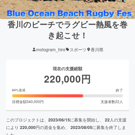
香川のビーチでラグビー熱風を巻
き起こせ！
motogram_hiro
スポーツ
香川県
現在の支援総額
220,000
円
終了
64
%達成
目標金額
340,000
円
支援者数
22
人
このプロジェクトは、
2023/06/15
に募集を開始し、
22
人の支援
により
220,000
円の資金を集め、
2023/08/05
に募集を終了しま
した