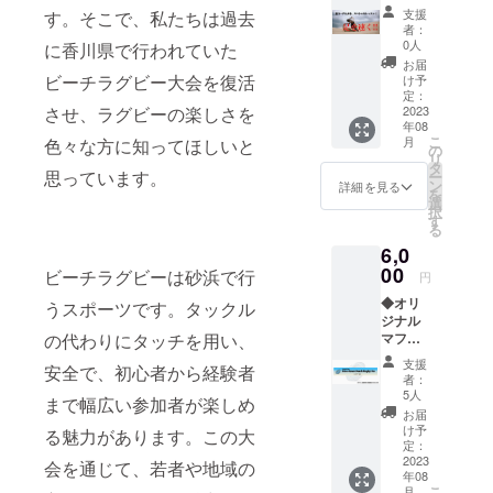
りの学
支援
す。そこで、私たちは過去
校。 8
者：
月26日
0人
に香川県で行われていた
に津田
お届
の松原
ビーチラグビー大会を復活
け予
にて 早
定：
させ、ラグビーの楽しさを
く走れ
2023
年08
る方法
こ
月
色々な方に知ってほしいと
を、塁
の
リ
コーチ
タ
思っています。
ー
が伝
ン
詳細を見る
を
授！
選
択
12:00〜
す
る
13:00に
6,0
企画し
ていま
00
ビーチラグビーは砂浜で行
円
す。 ※
◆オリ
小学生
うスポーツです。タックル
ジナル
対象 申
の代わりにタッチを用い、
マフ
込の際
ラータ
には、
支援
安全で、初心者から経験者
オル マ
名前、
者：
フラー
性別、
5人
まで幅広い参加者が楽しめ
タオル
年齢、
お届
と、お
電話番
け予
る魅力があります。この大
礼の
号の記
定：
メッ
2023
載お願
会を通じて、若者や地域の
年08
セージ
いしま
こ
月