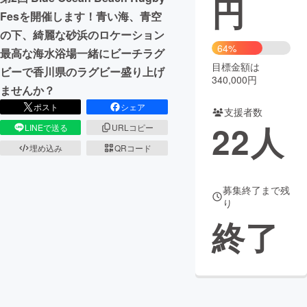
円
Fesを開催します！青い海、青空
まちづくり・地域活性化
の下、綺麗な砂浜のロケーション
64%
最高な海水浴場一緒にビーチラグ
目標金額は
CAMPFIRE for Social Good
CAMPFIRE Creation
ビーで香川県のラグビー盛り上げ
340,000円
CAMPFIREふるさと納税
machi-ya
コミュニティ
ませんか？
ポスト
シェア
支援者数
22
人
LINEで送る
URLコピー
埋め込み
QRコード
募集終了まで残
り
終了