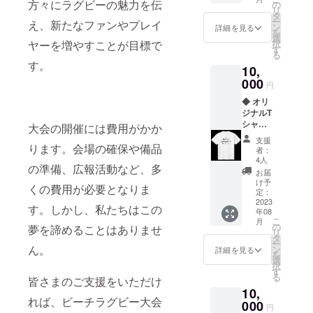
をお送
方々にラグビーの魅力を伝
す。
の
リ
りいた
タ
ー
え、新たなファンやプレイ
しま
ン
詳細を見る
を
す。
選
ヤーを増やすことが目標で
択
す
る
す。
10,
000
円
◆ オリ
ジナルT
シャツ
大会の開催には費用がかか
オリ
支援
ジナルT
ります。会場の確保や備品
者：
シャツ
4人
の準備、広報活動など、多
と、お
お届
礼の
け予
くの費用が必要となりま
メッ
定：
セージ
2023
す。しかし、私たちはこの
年08
をお送
こ
月
りいた
の
夢を諦めることはありませ
リ
しま
タ
ー
す。 カ
ん。
ン
詳細を見る
を
ラー：
選
択
ホワイ
す
る
皆さまのご支援をいただけ
トのみ
10,
サイ
れば、ビーチラグビー大会
ズ：M
000
円