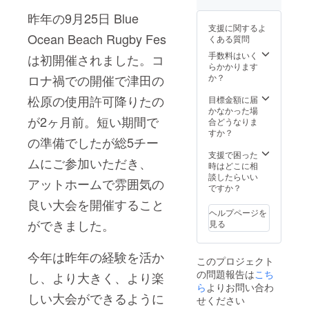
昨年の9月25日 Blue
支援に関するよ
Ocean Beach Rugby Fes
くある質問
手数料はいく
は初開催されました。コ
らかかります
ロナ禍での開催で津田の
か？
松原の使用許可降りたの
目標金額に届
かなかった場
が2ヶ月前。短い期間で
合どうなりま
すか？
の準備でしたが総5チー
支援で困った
ムにご参加いただき、
時はどこに相
談したらいい
アットホームで雰囲気の
ですか？
良い大会を開催すること
ヘルプページを
ができました。
見る
今年は昨年の経験を活か
このプロジェクト
の問題報告は
こち
し、より大きく、より楽
ら
よりお問い合わ
しい大会ができるように
せください