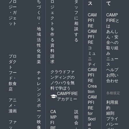
ノロ
ち
ロ
タ
ス
て
ジー
づ
ジ
ッ
・ガ
く
ェ
フ
CAM
CAMP
ジェ
り
ク
に
PFI
FIREと
ット
・
ト
相
RE
は
地
を
談
CAM
あんし
域
作
す
PFI
ん・安
活
る
る
RE
全への
性
資
コ
取り組
化
料
ミュ
み
プロ
音
請
ニ
ニュー
ダク
楽
求
ティ
ス
ト
CAM
ヘルプ
クラウドファ
フー
チ
PFI
お問い
ンディングの
ド・
ャ
RE
合わせ
ノウハウを無
飲食
レ
Crea
料で学ぼう
店
ン
tion
各種規定
CAMPFIRE
ジ
CAM
アカデミー
アニ
ス
利用規
PFI
メ・
ポ
約
RE
漫画
ー
CA
説
細則
for
ツ
MP
明
プライ
Soci
ファ
映
FI
会
バシー
al
ッ
像
RE
・