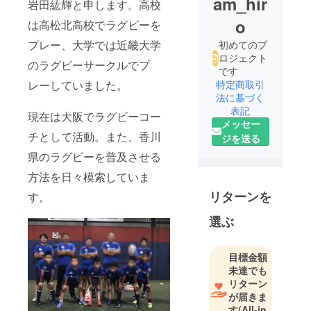
am_hir
岩田紘輝と申します。高校
o
は高松北高校でラグビーを
プレー、大学では近畿大学
初めてのプ
ロジェクト
のラグビーサークルでプ
です
レーしていました。
特定商取引
法に基づく
表記
現在は大阪でラグビーコー
メッセー
チとして活動。また、香川
ジを送る
県のラグビーを普及させる
方法を日々模索していま
リターンを
す。
選ぶ
目標金額
未達でも
リターン
が届きま
す
(All-in