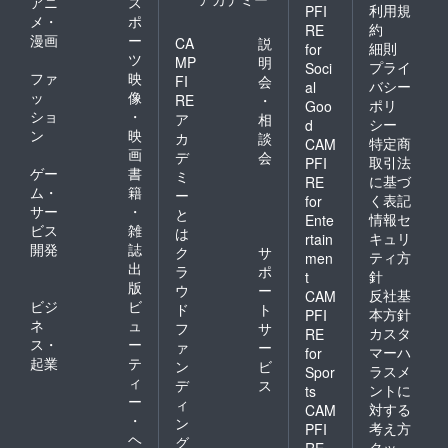
アニ
ス
利用規
PFI
メ・
ポ
約
RE
漫画
ー
CA
説
細則
for
ツ
MP
明
プライ
Soci
ファ
映
FI
会
バシー
al
ッ
像
RE
・
ポリ
Goo
ショ
・
ア
相
シー
d
ン
映
カ
談
特定商
CAM
画
デ
会
取引法
PFI
ゲー
書
ミ
に基づ
RE
ム・
籍
ー
く表記
for
サー
・
と
情報セ
Ente
ビス
雑
は
キュリ
rtain
開発
誌
ク
サ
ティ方
men
出
ラ
ポ
針
t
版
ウ
ー
反社基
CAM
ビジ
ビ
ド
ト
本方針
PFI
ネ
ュ
フ
サ
カスタ
RE
ス・
ー
ァ
ー
マーハ
for
起業
テ
ン
ビ
ラスメ
Spor
ィ
デ
ス
ントに
ts
ー
ィ
対する
CAM
・
ン
考え方
PFI
ヘ
グ
クッ
RE