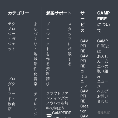
カテゴリー
起案サポート
サ
CAMP
ー
FIRE
テク
ま
プ
ス
ビ
につい
ノロ
ち
ロ
タ
ス
て
ジー
づ
ジ
ッ
・ガ
く
ェ
フ
CAM
CAMP
ジェ
り
ク
に
PFI
FIREと
ット
・
ト
相
RE
は
地
を
談
CAM
あんし
域
作
す
PFI
ん・安
活
る
る
RE
全への
性
資
コ
取り組
化
料
ミュ
み
プロ
音
請
ニ
ニュー
ダク
楽
求
ティ
ス
ト
CAM
ヘルプ
クラウドファ
フー
チ
PFI
お問い
ンディングの
ド・
ャ
RE
合わせ
ノウハウを無
飲食
レ
Crea
料で学ぼう
店
ン
tion
各種規定
CAMPFIRE
ジ
CAM
アカデミー