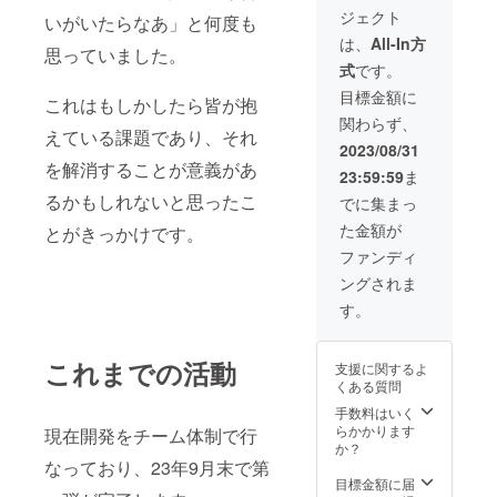
来多くのユー
ジェクト
いがいたらなあ」と何度も
ザー数を見込ん
でいるため、ご
は、
All-In方
思っていました。
自身の活動実績
式
です。
のご宣伝に活用
ください。 1.掲
目標金額に
これはもしかしたら皆が抱
載期間：3年間
関わらず、
2.掲載方法：支
えている課題であり、それ
援者一覧という
2023/08/31
ページを作り、
を解消することが意義があ
23:59:59
ま
上記の情報を掲
るかもしれないと思ったこ
載いたします。
でに集まっ
※システムローン
た金額が
とがきっかけです。
チが10月で、12
月頃に上記をお
ファンディ
載せできる想定
ングされま
です。 ※掲載内
容つきましては
す。
メールでのご相
談対応しており
ます。 ※支援
これまでの活動
支援に関するよ
時、必ず備考欄
くある質問
に掲載を希望さ
手数料はいく
れるご所属（イ
らかかります
ニシャル可）、
現在開発をチーム体制で行
か？
お名前（イニ
なっており、23年9月末で第
シャル可）、投
目標金額に届
資理由をご記入