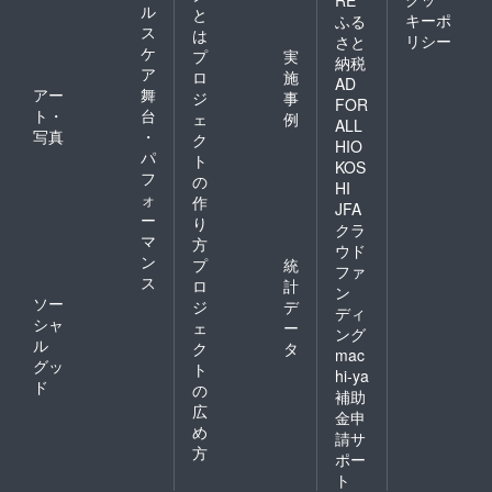
ル
と
キーポ
ふる
ス
は
リシー
さと
ケ
プ
実
納税
ア
ロ
施
AD
アー
舞
ジ
事
FOR
ト・
台
ェ
例
ALL
写真
・
ク
HIO
パ
ト
KOS
フ
の
HI
ォ
作
JFA
ー
り
クラ
マ
方
ウド
ン
プ
統
ファ
ス
ロ
計
ン
ソー
ジ
デ
ディ
シャ
ェ
ー
ング
ル
ク
タ
mac
グッ
ト
hi-ya
ド
の
補助
広
金申
め
請サ
方
ポー
ト