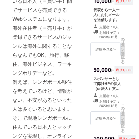
10,000
いる日本人（＝買い手）間
円
残り1,000
でサービスを売買できる
代表から一人一
人にお礼メール
Webシステムになります。
を送信します。
支援者：0人
海外在住者（＝売り手）が
お届け予定：
登録できるサービスのジャ
こ
2023年12月
の
リ
タ
ンルは海外に関することな
ー
ン
詳細を見る
を
選
らなんでもOK。旅行、移
択
す
る
住、海外ビジネス、ワーキ
50,000
円
残り1,000
ングホリデーなど。
スポンサーとし
例えば、シンガポール移住
て弊社HPの個人
（or法人）支援
を考えているけど、情報が
者として、ご所
支援者：0人
属（イニシャル
ない、不安があるといった
お届け予定：
可）、お名前
こ
2023年12月
の
人は多くいると思います。
（イニシャル
リ
タ
可）を載せさせ
ー
そこで現地シンガポールに
ン
ていただきま
詳細を見る
を
選
す。 1.掲載期
択
住んでいる日本人とマッチ
す
間：1年間 2.掲
る
載方法：支援者
ングを実現し、オンライン
100,000
一覧というペー
円
残り1,000