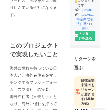
サービス」実現を本気で取
ロジェクト
です
り組んでいる会社になりま
https://sumatabi.jp/
す。
https://sumatabi.jp/media/
特定商取引
法に基づく
表記
メッセー
ジを送る
このプロジェクト
で実現したいこと
リターンを
選ぶ
海外に憧れを持っている日
本人と、海外在住者をマッ
目標金額
チングするプラットフォー
未達でも
ム「スマタビ」の実装。
リターン
が届きま
海外在住者（＝売り手）と
す
(All-in
なり、海外に憧れを持って
方式)