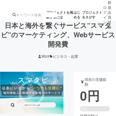
新
ロ
規
グ
会
プロジェクトを掲
はじ
プロジェクト
/
載するには
める
をさがす
イ
員
ン
登
日本と海外を繋ぐサービス”スマタ
録
ビ”のマーケティング、Webサービス
開発費
人気のプロ
注目のリ
注目の新着プロ
募集終了が近いプ
もうすぐ公開
ジェクト
ターン
ジェクト
ロジェクト
されます
Wizit
ビジネス・起業
アート・写真
音楽
現在の支援総
テクノロジー・ガジェット
ゲーム・サ
額
0
円
映像・映画
書籍・雑誌
0%
ビジネス・起業
チャレンジ
目標金額は