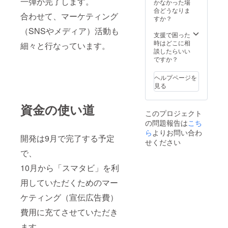
一弾が完了します。
かなかった場
ください。お写
合どうなりま
真を希望される
合わせて、マーケティング
すか？
方は、メールア
ドレスをご記載
（SNSやメディア）活動も
支援で困った
ください。 +上
時はどこに相
記にプラスしま
細々と行なっています。
談したらいい
して、ご希望の
ですか？
方は、代表とお
食事、情報交換
など、今後のお
ヘルプページを
付き合いもさせ
見る
てください。 ・
日程：2024年1
資金の使い道
月〜3月 ・場
このプロジェクト
所：東京都内 ・
の問題報告は
こち
支援者の交通費
ら
よりお問い合わ
や滞在費につい
開発は9月で完了する予定
て：弊社負担
せください
で、
10月から「スマタビ」を利
用していただくためのマー
ケティング（宣伝広告費）
費用に充てさせていただき
ます。