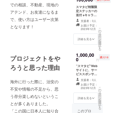
ジの中に、上記
での相談、不動産、現地の
スマタビ特製限
の情報をのせさ
定ステッカーの
せていただきま
アテンド、お友達になるま
送付 ※キャラデ
す。 ※支援時、
で、使い方はユーザー次第
ザ未定 ※限定販
必ず備考欄に掲
支援者：0人
売で今後販売予
載を希望される
お届け予定：
となります！
定一切無し ・
ご所属（イニ
こ
2023年12月
の
数量：1 ・商
シャル可）、お
リ
タ
品サイズ：
名前（イニシャ
ー
ン
5cm×5cm程度
詳細を見る
ル可）、支援理
を
選
・素材：シー
由をご記入くだ
択
す
ル ・デザイ
さい。
る
ン：スマタビの
1,000,00
ロゴ
プロジェクトをや
残り10
0
円
ろうと思った理由
”スマタビ”Web
サイトに、サー
ビススポンサー
としてご所属
支援者：0人
海外に行った際に、治安の
（イニシャル
お届け予定：
可）、お名前
こ
2023年12月
不安や情報の不足から、思
の
（イニシャル
リ
タ
可）、お写真
う存分楽しめないというこ
ー
ン
（任意）と支援
詳細を見る
を
選
理由（任意）掲
とが多くありました。
択
す
載させていただ
る
きます。 近い将
「この国に日本人に知り合
このプロ