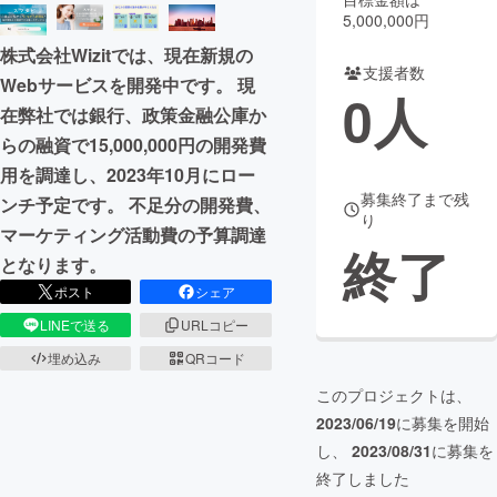
5,000,000円
まちづくり・地域活性化
株式会社Wizitでは、現在新規の
支援者数
Webサービスを開発中です。 現
0
人
CAMPFIRE for Social Good
CAMPFIRE Creation
在弊社では銀行、政策金融公庫か
CAMPFIREふるさと納税
machi-ya
コミュニティ
らの融資で15,000,000円の開発費
用を調達し、2023年10月にロー
募集終了まで残
ンチ予定です。 不足分の開発費、
り
マーケティング活動費の予算調達
終了
となります。
ポスト
シェア
LINEで送る
URLコピー
埋め込み
QRコード
このプロジェクトは、
2023/06/19
に募集を開始
し、
2023/08/31
に募集を
終了しました