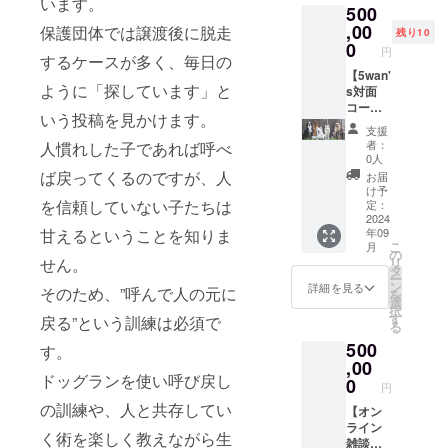
います。
500
ます ●
保護犬
,00
保護団体では譲渡後に脱走
残り10
シェル
0
円
するケースが多く、毎日の
ター
「NYO
【5wan'
ように「探しています」と
NYO
s対面
house
コー
いう投稿を見かけます。
」プレ
ス】
支援
オープ
500000
者：
人慣れした子であれば呼べ
ンご招
円 ●保
0人
待券 ●
護犬
ば戻ってくるのですが、人
お届
保護犬
シェル
け予
シェル
ター
を信頼していない子たちは
定：
ター
「NYO
2024
甘えるということを知りま
年09
ドッグ
NYO
こ
月
ラン
house
の
せん。
リ
「NYO
」の建
タ
ー
NYO
築代に
ン
詳細を見る
そのため、”呼んで人の元に
を
森」入
あてさ
選
択
場チ
せてい
す
戻る”という訓練は必須で
る
ケット
ただき
500
×10枚
ます。
す。
●5wan'
,00
ドッグランを使い呼び戻し
sと出張
0
円
撮影会
の訓練や、人と共存してい
【西日
【オン
本限
ライン
く術を楽しく教えながら生
定】 ●
雑談