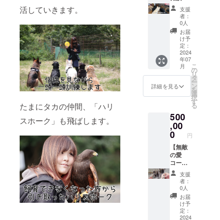
シェル
コー
活していきます。
支援
ターに
ス】
者：
お名前
500000
0人
プレー
円 ●保
お届
トを設
護犬
け予
置【希
シェル
定：
望者の
ター
2024
年07
み】 ※
「NYO
こ
月
希望者
NYO
の
リ
は備考
house
タ
ー
欄に表
」の建
ン
詳細を見る
を
記する
築代に
選
択
お名前
あてさ
す
たまにタカの仲間、「ハリ
る
をお願
せてい
500
いいた
ただき
スホーク」も飛ばします。
します
ます。
,00
●プライ
0
円
ベート
オンラ
【無敵
イン雑
の愛
談会
コー
【１時
ス】
支援
間を予
500000
者：
定】 ●
円 ●保
0人
シェル
護犬
お届
ターに
シェル
け予
お名前
ター
定：
プレー
「NYO
2024