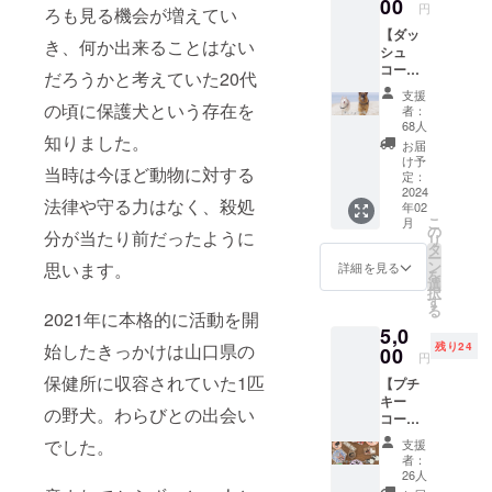
のメッ
00
円
ろも見る機会が増えてい
セージ
【ダッ
●セカン
き、何か出来ることはない
シュ
ドピー
コー
スポス
だろうかと考えていた20代
ス】
トカー
支援
5000円
ド（全
の頃に保護犬という存在を
者：
●ご支
11種
68人
知りました。
援金す
類）
お届
べてを
け予
当時は今ほど動物に対する
保護犬
定：
シェル
2024
法律や守る力はなく、殺処
年02
ター
こ
月
「NYO
の
分が当たり前だったように
リ
NYO
タ
ー
house
ン
思います。
詳細を見る
を
」の建
選
択
築代に
す
る
あてさ
2021年に本格的に活動を開
5,0
せてい
始したきっかけは山口県の
残り24
ただき
00
円
ます。
保健所に収容されていた1匹
【プチ
●お礼
キー
のメッ
の野犬。わらびとの出会い
コー
セージ
ス】
でした。
支援
5000円
者：
●保護
26人
犬シェ