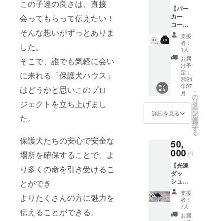
ます。
この子達の良さは、直接
【パー
●お礼
カー
会ってもらって伝えたい！
のメッ
コー
セージ
そんな想いがずっとありま
ス】
●オリジ
支援
30000
ナルト
者：
した。
円 ●保
リーツ
1人
護犬
サポケ
お届
そこで、誰でも気軽に会い
シェル
ア 300g
け予
ター
【ク
定：
に来れる「保護犬ハウス」
「NYO
2024
リーム
年07
NYO
はどうかと思いこのプロ
チーズ
こ
月
house
フレー
の
リ
ジェクトを立ち上げまし
」の建
バー】
タ
ー
築代に
ン
詳細を見る
を
た。
あてさ
選
択
せてい
す
る
ただき
保護犬たちの安心で安全な
50,
ます。
●お礼
000
場所を確保することで、よ
円
のメッ
【光速
セージ
り多くの命を引き受けるこ
ダッ
●ファ
シュ
とができ
ジー＆
コー
ウルオ
支援
よりたくさんの方に魅力を
ス】
リジナ
者：
50000
ルパー
7人
伝えることができる。
円 ●ご
カー
お届
支援金