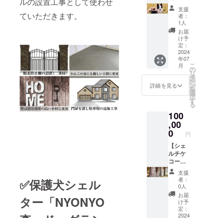
ルの設置工事として使わせ
ス】
支援
100000
ていただきます。
者：
円 ●保
1人
護犬
お届
シェル
け予
ター
定：
「NYO
2024
年07
NYO
こ
月
house
の
リ
」の建
タ
ー
築代に
ン
詳細を見る
を
あてさ
選
択
せてい
す
る
ただき
100
ます ●
建築の
,00
様子
0
円
や、
5wan's
【シェ
の生活
ルチケ
のオリ
コー
ジナル
ス】
支援
動画を
100000
者：
✅保護犬シェル
お礼に
円 ●保
0人
お送り
護犬
お届
ター「NYONYO
します
シェル
け予
ター
定：
「NYO
2024