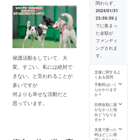
関わらず、
ジナル
動画を
2024/01/31
お礼に
23:59:59
ま
お送り
します
でに集まっ
た金額が
ファンディ
ングされま
す。
保護活動をしていて、大
変。すごい。私には絶対で
支援に関するよ
きない。と言われることが
くある質問
多いですが
手数料はいく
らかかります
何よりも幸せな活動だと
か？
思っています。
目標金額に届
かなかった場
合どうなりま
すか？
支援で困った
時はどこに相
談したらいい