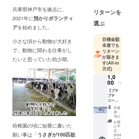
んにつなげ
兵庫県神戸市を拠点に、
る活動をし
リターンを
2021年に
預かりボランティ
ています。
選ぶ
ア
を始めました。
目標金額
小さな頃から動物が大好き
未達でも
で、動物に関わる仕事がし
リターン
が届きま
たいと思っていた幼少期。
す
(All-in
方式)
1,0
00
円
【プチ
プチ
コー
ス】
支援
1000円
者：
●ご支
78人
援金す
お届
幼稚園の頃に短冊に書いた
べてを
け予
保護犬
定：
願い事は「
うさぎが100匹欲
シェル
2024