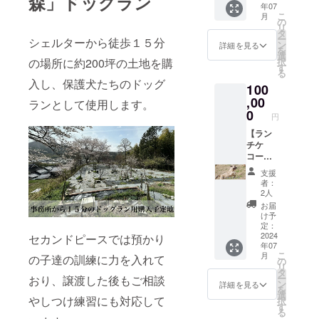
森」ドッグラン
年07
NYO
こ
月
house
の
リ
」の建
タ
ー
シェルターから徒歩１５分
築代に
ン
詳細を見る
を
あてさ
選
の場所に約200坪の土地を購
択
せてい
す
る
ただき
入し、保護犬たちのドッグ
100
ます ●
保護犬
,00
ランとして使用します。
シェル
0
円
ター
「NYO
【ラン
NYO
チケ
house
コー
」プレ
ス】
支援
オープ
100000
者：
ンご招
円 ●保
2人
待券 ●
護犬
お届
保護犬
シェル
け予
シェル
ター
定：
ター
「NYO
2024
セカンドピースでは預かり
年07
「NYO
NYO
こ
月
の子達の訓練に力を入れて
NYO
house
の
リ
house
」の建
タ
ー
おり、譲渡した後もご相談
」入場
築代に
ン
詳細を見る
を
チケッ
あてさ
選
やしつけ練習にも対応して
択
ト×10枚
せてい
す
る
ただき