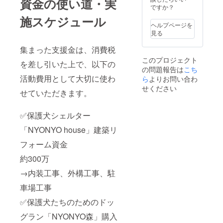
資金の使い道・実
ですか？
施スケジュール
ヘルプページを
見る
集まった支援金は、消費税
このプロジェクト
を差し引いた上で、以下の
の問題報告は
こち
活動費用として大切に使わ
ら
よりお問い合わ
せください
せていただきます。
✅保護犬シェルター
「NYONYO house」建築リ
フォーム資金
約300万
→内装工事、外構工事、駐
車場工事
✅保護犬たちのためのドッ
グラン「NYONYO森」購入