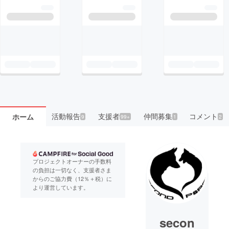
活動報告
支援者
仲間募集
コメント
ホーム
9
99+
1
2
プロジェクトオーナーの手数料
の負担は一切なく、支援者さま
からのご協力費（12％＋税）に
より運営しています。
secon