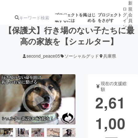
新
ロ
規
グ
会
プロジェクトを掲
はじ
プロジェクト
/
載するには
める
をさがす
イ
員
ン
登
【保護犬】行き場のない子たちに最
録
高の家族を【シェルター】
人気のプロ
注目のリ
注目の新着プロ
募集終了が近いプ
もうすぐ公開
second_peace05
ソーシャルグッド
兵庫県
ジェクト
ターン
ジェクト
ロジェクト
されます
アート・写真
音楽
現在の支援総
額
2,61
テクノロジー・ガジェット
ゲーム・サ
1,00
映像・映画
書籍・雑誌
ビジネス・起業
チャレンジ