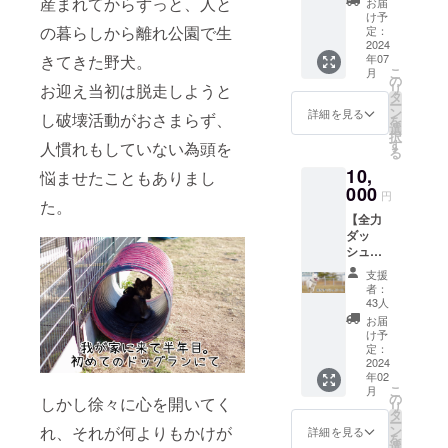
産まれてからずっと、人と
お届
ルター
け予
「NYO
の暮らしから離れ公園で生
定：
NYO
2024
きてきた野犬。
年07
house
こ
月
」の建
の
お迎え当初は脱走しようと
リ
築代に
タ
ー
あてさ
ン
詳細を見る
し破壊活動がおさまらず、
を
せてい
選
択
ただき
す
人慣れもしていない為頭を
る
ます。
10,
●お礼
悩ませたこともありまし
のメッ
000
円
た。
セージ
【全力
●セカン
ダッ
ドピー
シュ
スオリ
コー
ジナル
支援
ス】
キー
者：
10000
チャー
43人
円 ●ご
ム一つ
お届
支援金
（種類
け予
すべて
ランダ
定：
を保護
2024
ム）
年02
犬シェ
こ
月
ルター
の
しかし徐々に心を開いてく
リ
「NYO
タ
ー
NYO
れ、それが何よりもかけが
ン
詳細を見る
を
house
選