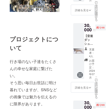
こ
月
ルター
の
リ
「NYO
タ
ー
NYO
ン
詳細を見る
を
house
選
択
」の建
す
る
築代に
30,
あてさ
残り46
せてい
000
円
ただき
【音速
ます。
プロジェクトにつ
ダッ
●お礼
シュプ
のメッ
いて
ライス
セージ
支援
コー
者：
ス】
4人
30000
お届
行き場のない子達をたくさ
円 ●保
け予
護犬
定：
んの幸せな家庭に繋げた
シェル
2024
年07
ター
い。
こ
月
「NYO
の
リ
そう思い毎日お世話に明け
NYO
タ
ー
house
ン
詳細を見る
暮れていますが、SNSなど
を
」の建
選
択
築代に
す
の画像では魅力を伝えるの
る
あてさ
30,
せてい
に限界があります。
残り99
ただき
000
円