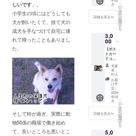
年02
ター
しいです
」。
こ
月
「NYO
の
リ
NYO
タ
小学生の頃にはどうしても
ー
house
ン
詳細を見る
を
」の建
犬が飼いたくて、捨て犬の
選
択
築代に
す
る
成犬を手なづけて自宅に連
あてさ
3,0
せてい
れて帰ったこともありまし
ただき
00
円
ます。
た。
【ポス
●お礼
トカー
のメッ
ドコー
セージ
ス】
支援
3000円
者：
●保護
61人
犬シェ
お届
ルター
け予
「NYO
定：
NYO
2024
年03
house
こ
月
」の建
の
リ
築代に
タ
ー
あてさ
そして時が過ぎ、実際に動
ン
詳細を見る
を
せてい
選
択
物関係の職場で働き始め
ただき
す
る
ます。
て、良いところも悪いとこ
5,0
●お礼