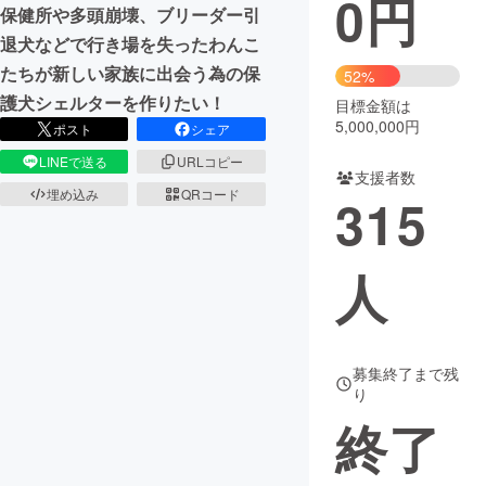
0
円
保健所や多頭崩壊、ブリーダー引
まちづくり・地域活性化
退犬などで行き場を失ったわんこ
たちが新しい家族に出会う為の保
52%
護犬シェルターを作りたい！
目標金額は
CAMPFIRE for Social Good
CAMPFIRE Creation
5,000,000円
ポスト
シェア
CAMPFIREふるさと納税
machi-ya
コミュニティ
LINEで送る
URLコピー
支援者数
埋め込み
QRコード
315
人
募集終了まで残
り
終了