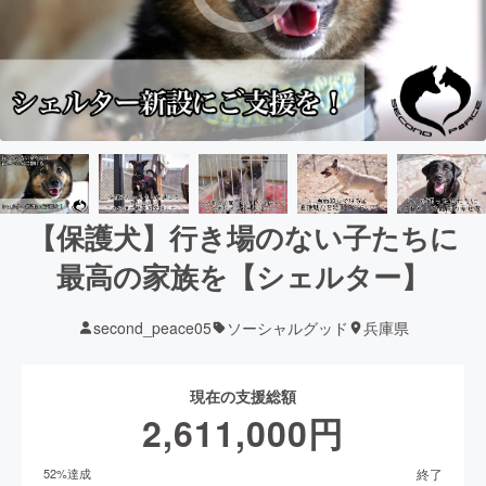
【保護犬】行き場のない子たちに
最高の家族を【シェルター】
second_peace05
ソーシャルグッド
兵庫県
現在の支援総額
2,611,000
円
終了
52
%達成