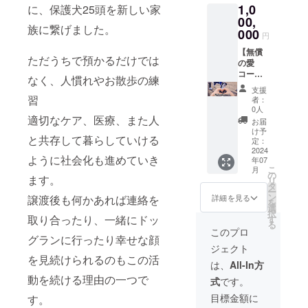
1,0
に、保護犬25頭を新しい家
ます。
●わんず
00,
族に繋げました。
とおで
000
円
かけ
【西日
【無償
ただうちで預かるだけでは
本限
の愛
定】 ●
コー
なく、人慣れやお散歩の練
シェル
ス】
支援
ターに
100000
習
者：
お名前
0円 ●保
0人
プレー
護犬シ
適切なケア、医療、また人
お届
トを設
エル
け予
と共存して暮らしていける
置【希
ター
定：
望者の
「NYO
2024
ように社会化も進めていき
年07
み】 ※
NYO
こ
月
希望者
house
の
ます。
リ
は備考
」の建
タ
ー
欄に表
築代に
ン
譲渡後も何かあれば連絡を
詳細を見る
を
記する
あてさ
選
択
お名前
せてい
取り合ったり、一緒にドッ
す
る
をお願
ただき
このプロ
グランに行ったり幸せな顔
いいた
ます。
ジェクト
します
●建築の
を見続けられるのもこの活
様子
は、
All-In方
や、
動を続ける理由の一つで
式
です。
5wan's
の生活
目標金額に
す。
のオリ