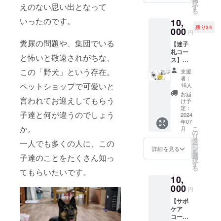
択
えのない思い出となって
」の建
す
る
築代に
いったのです。
10,
あてさ
残り34
せてい
000
円
ただき
糞尿の問題や、集団でいる
【迷子
ます。
札コー
●お礼の
と怖いと敬遠されがちな、
ス】
メッ
10000
セージ
この「野犬」という存在。
支援
円 ●保
者：
護犬
ペットショップで可愛いと
16人
シェル
お届
言われてお迎えしてもらう
ター
け予
「NYO
定：
子達と何が違うのでしょう
NYO
2024
年07
house
か。
こ
月
」の建
の
リ
築代に
タ
一人でも多くの人に、この
ー
あてさ
ン
詳細を見る
を
せてい
選
子達のことをたくさん知っ
択
ただき
す
る
ます。
てもらいたいです。
10,
●お礼
のメッ
000
円
セージ
【サポ
●ペット
ケア
用迷子
コー
札 ※性