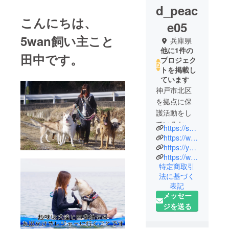
d_peac
こんにちは、
e05
5wan飼い主こと
兵庫県
他に1件の
田中です。
プロジェク
トを掲載し
ています
神戸市北区
を拠点に保
護活動をし
ているセカ
https://second-peace.com/
ンドピース
https://www.instagram.com/second.peace.0707/
代表の田中
https://youtube.com/@dogs_house?si=5Tm-40VdviJ9P-Xk
https://www.tiktok.com/@dogtok05?_t=8iY0PDASP9L&_r=1
です。
特定商取引
様々な理由
法に基づく
で飼育でき
表記
なくなった
メッセー
子達をレス
ジを送る
キュー、新
しい里親さ