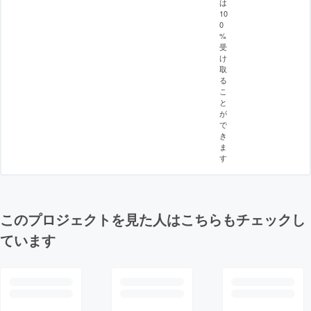
は
10
0
%
受
け
取
る
こ
と
が
で
き
ま
す
このプロジェクトを見た人はこちらもチェックし
ています