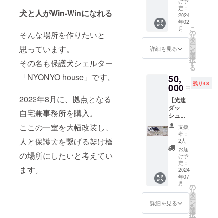
け予
すべて
定：
犬と人がWin-Winになれる
を保護
2024
年02
犬シェ
こ
月
ルター
の
そんな場所を作りたいと
リ
「NYO
タ
ー
NYO
思っています。
ン
詳細を見る
を
house
選
択
その名も保護犬シェルター
」の建
す
る
築代に
「NYONYO house」です。
50,
あてさ
残り48
せてい
000
円
ただき
2023年8月に、拠点となる
【光速
ます。
ダッ
●お礼
自宅兼事務所を購入。
シュプ
のメッ
ライス
セージ
ここの一室を大幅改装し、
支援
コー
者：
ス】
人と保護犬を繋げる架け橋
2人
50000
お届
の場所にしたいと考えてい
円 ●保
け予
護犬
定：
ます。
シェル
2024
年07
ター
こ
月
「NYO
の
リ
NYO
タ
ー
house
ン
詳細を見る
を
」の建
選
択
築代に