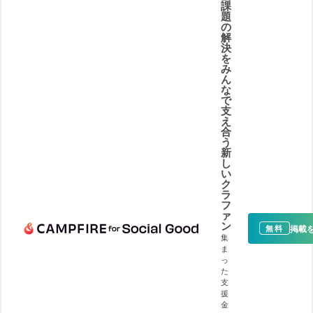
課
題
の
解
決
を
み
ん
な
で
支
え
合
う
新
し
い
ク
ラ
フ
ァ
ン
掲載
無料
集
ま
っ
た
支
援
金