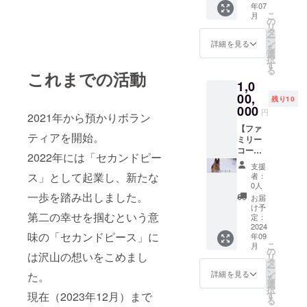
年07
トを設
NYO
こ
月
置【希
house
の
リ
望者の
」の建
タ
ー
み】 ※
築代に
ン
詳細を見る
を
希望者
あてさ
選
択
は備考
せてい
す
る
これまでの活動
欄に表
ただき
1,0
記する
ます。
お名前
●建築の
00,
残り10
をお願
様子
000
円
2021年から預かりボラン
いいた
や、
します
5wan's
【ファ
ティアを開始。
の生活
ミリー
のオリ
コー
2022年には「セカンドピー
ジナル
ス】
支援
動画を
100000
ス」として起業し、新たな
者：
お礼に
0円 ●
0人
お送り
保護犬
一歩を踏み出しました。
お届
します
シェル
け予
第二の幸せを掴むという意
ター
定：
「NYO
2024
味の「セカンドピース」に
年09
NYO
こ
月
house
の
は沢山の想いをこめまし
リ
」の建
タ
ー
築代に
ン
詳細を見る
た。
を
あてさ
選
択
せてい
現在（2023年12月）まで
す
る
ただき