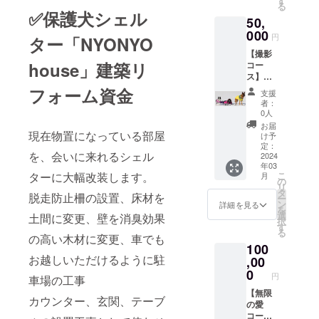
す
る
あてさ
✅保護犬シェル
50,
せてい
ただき
000
円
ター「NYONYO
ます。
【撮影
●お礼
house」建築リ
コー
のメッ
ス】
セージ
50000
●GLAN
フォーム資金
支援
円 ●保
D
者：
護犬
Peace
0人
シェル
コラボ
お届
ター
現在物置になっている部屋
レー
け予
「NYO
ション
定：
を、会いに来れるシェル
NYO
2024
パー
年03
house
カー
ターに大幅改装します。
こ
月
」の建
の
リ
築代に
タ
脱走防止柵の設置、床材を
ー
あてさ
ン
詳細を見る
を
せてい
選
土間に変更、壁を消臭効果
択
ただき
す
る
ます。
の高い木材に変更、車でも
100
●お礼
お越しいただけるように駐
のメッ
,00
セージ
0
円
車場の工事
●撮影
コース
【無限
カウンター、玄関、テーブ
(１時間/
の愛
関西圏)
コー