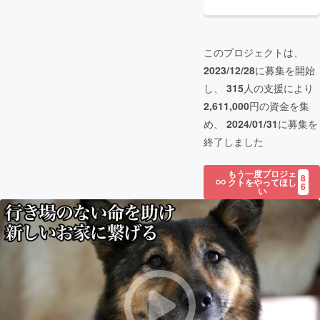
このプロジェクトは、
2023/12/28
に募集を開始
し、
315
人の支援により
2,611,000
円の資金を集
め、
2024/01/31
に募集を
終了しました
もう一度プロジェ
8
クトをやってほし
6
い