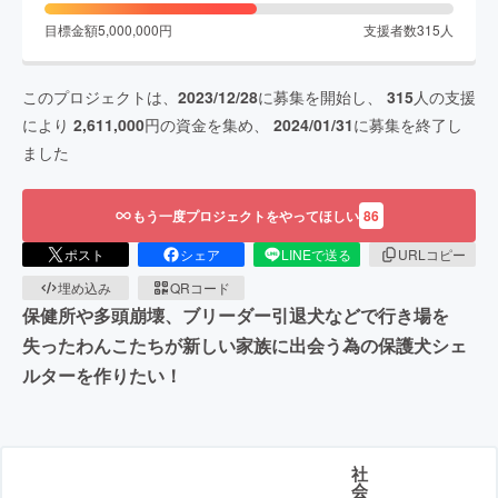
目標金額
5,000,000
円
支援者数
315
人
このプロジェクトは、
2023/12/28
に募集を開始し、
315
人の支援
により
2,611,000
円の資金を集め、
2024/01/31
に募集を終了し
ました
もう一度プロジェクトをやってほしい
86
ポスト
シェア
LINEで送る
URLコピー
埋め込み
QRコード
保健所や多頭崩壊、ブリーダー引退犬などで行き場を
失ったわんこたちが新しい家族に出会う為の保護犬シェ
ルターを作りたい！
社
会