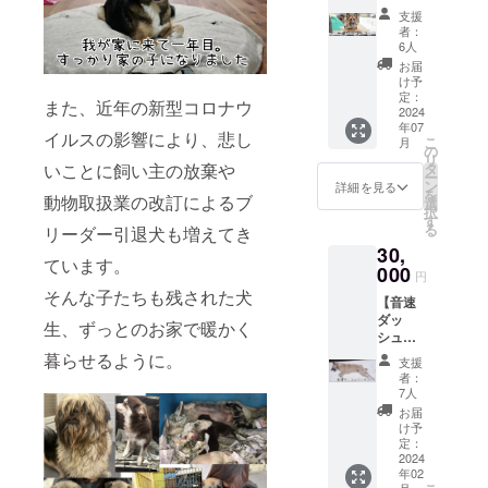
ス】
質上、
支援
10000
仕上が
者：
円 ●保
りに誤
6人
護犬
差が出
お届
シェル
ますの
け予
ター
でご了
定：
また、近年の新型コロナウ
「NYO
2024
承くだ
年07
NYO
さい
イルスの影響により、悲し
こ
月
house
の
リ
」の建
いことに飼い主の放棄や
タ
ー
築代に
ン
詳細を見る
を
動物取扱業の改訂によるブ
あてさ
選
択
せてい
す
る
リーダー引退犬も増えてき
ただき
30,
ます。
ています。
●お礼
000
円
のメッ
そんな子たちも残された犬
【音速
セージ
ダッ
●オリジ
生、ずっとのお家で暖かく
シュ
ナルト
コー
リーツ
暮らせるように。
支援
ス】
サポケ
者：
30000
ア 80g
7人
円 ●ご
【ク
お届
支援金
リーム
け予
すべて
チーズ
定：
を保護
2024
フレー
年02
犬シェ
バー】