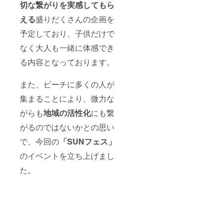
とまっ
切な繋がりを実感してもら
て受付
える
盛りだくさんの企画を
にお越
しくだ
予定しており、子供だけで
さい。
バラバ
なく大人も一緒に体感でき
ラでの
受付
る内容となっております。
や、追
加での
受付の
また、ビーチに多くの人が
場合
集まることにより、微力な
は、入
場料を
がらも
地域の活性化
にも繋
いただ
く形と
がるのではないかとの思い
なりま
す。 ※
で、今回の
「SUNフェス」
ご本人
確認を
のイベントを立ち上げまし
させて
た。
頂く場
合がご
ざいま
す。 ※
ご提示
が無い
場合、