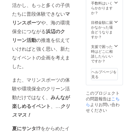
ジに、
場合
手数料はいく
渡しす
活かし、もっと多くの子供
2023年
は、入
らかかります
ること
7月から
場料を
か？
は出来
たちに普段体験できない
マ
1年間お
いただ
ませ
名前を
リンスポーツ
や、海の環境
く形と
目標金額に届
ん。
掲載（※
なりま
かなかった場
保全につながる
浜辺のク
希望者
す。 ※
合どうなりま
のみ）
ご本人
すか？
リーン活動
の推進を伝えて
させて
確認を
頂きま
させて
支援で困った
いければと強く思い、新た
す。 ※
頂く場
時はどこに相
支援
合がご
談したらいい
なイベントの企画を考えま
時、備
ざいま
ですか？
考欄に
す。 ※
した。
必ず掲
ご提示
ヘルプページを
載を希
が無い
見る
また、マリンスポーツの体
望され
場合、
るお名
申し訳
験や環境保全のクリーン活
前をご
ござい
このプロジェクト
記入く
ません
動だけではなく、
みんなが
の問題報告は
こち
ださ
が入場
い。
ら
よりお問い合わ
料を頂
楽しめるイベント
、…
クリ
（文字
く事と
せください
のみの
なり、
スマス！
掲載と
合わせ
なりま
て商品
す。）
夏にサンタ!?
をからめたイ
券もお
※HPに
渡しす