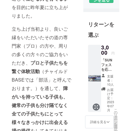
ています。
を目的に昨年夏に立ち上が
課題を抱え
ている子ど
りました。
もたちは助
リターンを
けを求めら
立ち上げ当初より、良いご
選ぶ
れずにいた
縁をいただいたその道の専
り、環境を
門家（プロ）の方や、周り
3,0
変えること
00
円
をあきらめ
の多くの方々のご協力をい
てしまった
「SUN
ただき、
プロと子供たちを
フェス
り、環境の
を応援
繋ぐ体験活動
（チャイルド
異常さに気
した
支援
い」と
BASEでは「部活」と呼んで
づけていな
者：
いう方
10人
い現状もあ
おります。）を通して、
障
向けの
お届
ります。そ
プラン
け予
がいを持っている子供も、
です。
定：
して、子ど
ご支援
2023
健常の子供も分け隔てなく
も時代のト
年07
いただ
こ
月
ラウマや、
いた方
の
全ての子供たちにとって
リ
には、
タ
経済・教育
ー
・チャ
様々なきっかけに出会える
ン
詳細を見る
を
などの格差
イルド
選
択
場の提供
をしてきておりま
BASE
は、子ども