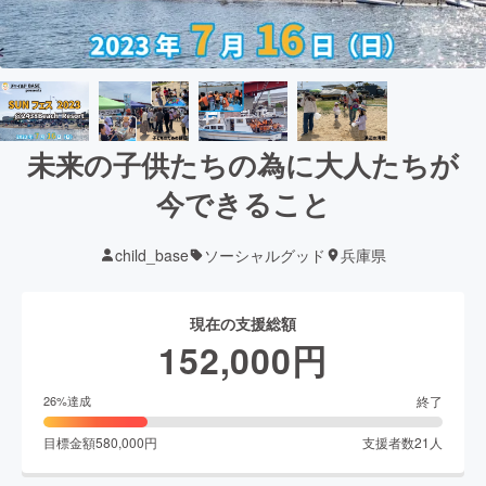
未来の子供たちの為に大人たちが
今できること
child_base
ソーシャルグッド
兵庫県
現在の支援総額
152,000
円
終了
26
%達成
目標金額
580,000
円
支援者数
21
人