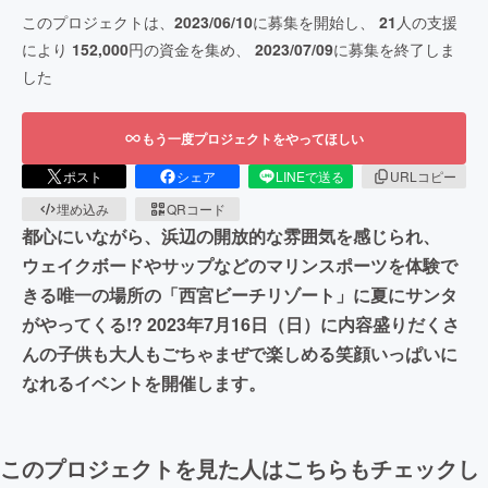
このプロジェクトは、
2023/06/10
に募集を開始し、
21
人の支援
により
152,000
円の資金を集め、
2023/07/09
に募集を終了しま
した
もう一度プロジェクトをやってほしい
ポスト
シェア
LINEで送る
URLコピー
埋め込み
QRコード
都心にいながら、浜辺の開放的な雰囲気を感じられ、
ウェイクボードやサップなどのマリンスポーツを体験で
きる唯一の場所の「西宮ビーチリゾート」に夏にサンタ
がやってくる!? 2023年7月16日（日）に内容盛りだくさ
んの子供も大人もごちゃまぜで楽しめる笑顔いっぱいに
なれるイベントを開催します。
このプロジェクトを見た人はこちらもチェックし