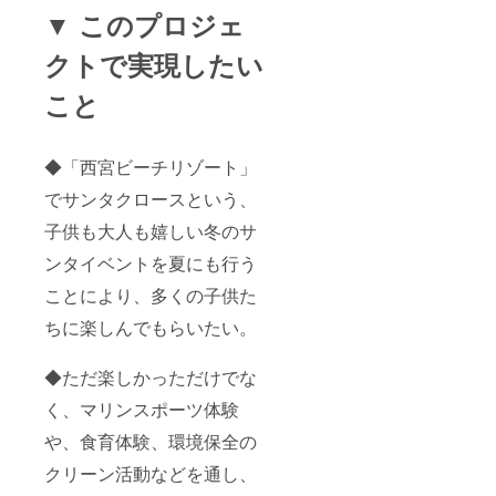
申し訳
▼ このプロジェ
ござい
ません
クトで実現したい
が入場
料を頂
こと
く事と
なり、
合わせ
て商品
◆「西宮ビーチリゾート」
券もお
渡しす
でサンタクロースという、
ること
は出来
子供も大人も嬉しい冬のサ
ませ
ん。
ンタイベントを夏にも行う
ことにより、多くの子供た
ちに楽しんでもらいたい。
◆ただ楽しかっただけでな
く、マリンスポーツ体験
や、食育体験、環境保全の
クリーン活動などを通し、