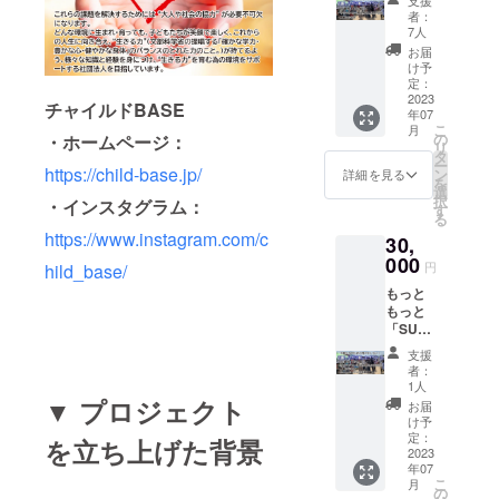
した
・イベ
しく、これ
者：
い！」
ント当
7人
からの人生
方向け
日に
お届
に向き合
のプラ
キッチ
け予
ン ご支
ンカー
定：
え、“生きる
援いた
2023
で使え
チャイルドBASE
力”（文部科
年07
だいた
る商品
こ
月
方に
学省の提唱
券（500
の
・ホームペ
ージ：
リ
は、 ・
円分）
タ
する「確か
ー
イベン
https://child-base.jp/
・チャ
ン
詳細を見る
を
な学力・豊
ト当日
イルド
選
択
・インスタグラム：
の入場
BASE
す
かな心・健
る
券（2名
よりお
やかな身
https://www.instagram.com/c
30,
様） ・
礼の
体」のバラ
イベン
000
メール
円
hild_base/
ト当日
※イベン
ンスのとれ
もっと
にキッ
ト当日
た力のこ
もっと
チン
に受付
「SUN
カーで
と。）が持
にてご
フェス
使える
支援い
支援
てるよう、
を応援
商品券
ただい
者：
様々な知識
した
（1,000
たこと
1人
い！」
円分）
▼
プロジェクト
が分か
と経験を身
お届
プラン
・チャ
るメー
け予
につけ、“生
ご支援
イルド
定：
ル等を
を立ち上げた背景
いただ
2023
きる力”を育
BASE
受付で
年07
いた方
より感
ご提示
む為の環境
こ
月
には、
謝のお
の
くださ