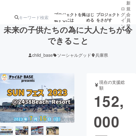
新
ロ
規
グ
会
プロジェクトを掲
はじ
プロジェクト
/
載するには
める
をさがす
イ
員
ン
登
未来の子供たちの為に大人たちが今
録
できること
人気のプロ
注目のリ
注目の新着プロ
募集終了が近いプ
もうすぐ公開
child_base
ソーシャルグッド
兵庫県
ジェクト
ターン
ジェクト
ロジェクト
されます
アート・写真
音楽
現在の支援総
額
152,
テクノロジー・ガジェット
ゲーム・サ
000
映像・映画
書籍・雑誌
ビジネス・起業
チャレンジ