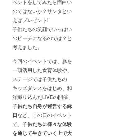
ベントをしてみたら面白い
掲載を
ること
希望さ
は出来
のではないか？サンタとい
れない
ませ
方は、
ん。
えばプレゼント‼
備考欄
に「掲
子供たちの笑顔でいっぱい
載を希
望しな
のビーチになるのでは？と
い」旨
考えました。
をご記
入くだ
さい。
今回のイベントでは、豚を
※イベン
ト当日
一頭活用した食育体験や、
に受付
にてご
ステージでは子供たちの
支援い
ただい
キッズダンスをはじめ、和
たこと
洋織り込んだLIVEの開催、
が分か
るメー
子供たち自身が運営する縁
ル等を
受付で
日
など、この日のイベント
ご提示
くださ
で、
子供たちに様々な体験
い。 ※
当日
を通じて生きていく上で大
は、ま