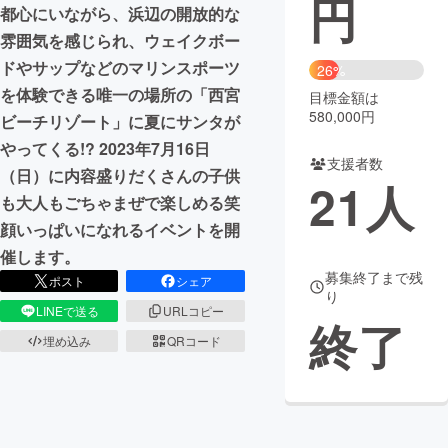
円
都心にいながら、浜辺の開放的な
まちづくり・地域活性化
雰囲気を感じられ、ウェイクボー
ドやサップなどのマリンスポーツ
26%
を体験できる唯一の場所の「西宮
目標金額は
CAMPFIRE for Social Good
CAMPFIRE Creation
580,000円
ビーチリゾート」に夏にサンタが
CAMPFIREふるさと納税
machi-ya
コミュニティ
やってくる!? 2023年7月16日
支援者数
（日）に内容盛りだくさんの子供
21
人
も大人もごちゃまぜで楽しめる笑
顔いっぱいになれるイベントを開
催します。
募集終了まで残
ポスト
シェア
り
LINEで送る
URLコピー
終了
埋め込み
QRコード