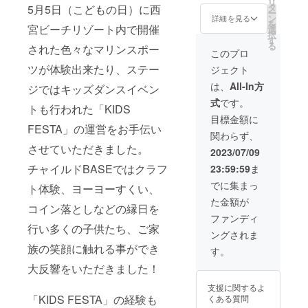
リ
をサポート
・イベ
礼状 ※
タ
い。
5月5日（こどもの日）に西
ー
ント当
イベン
ン
する社団法
おひと
詳細を見る
を
日の入
宮ビーチリゾート内で開催
ト当日
選
りごと
人を目指し
択
場券（5
に受付
す
に
る
された色々なマリンスポー
ています。
名様）
にてご
チェッ
このプロ
・イベ
支援い
クさせ
ツが体験出来たり、ステー
ジェクト
ント当
ただい
て頂き
日に
たこと
ます。
は、
All-In方
ジではキッズダンスイベン
キッチ
が分か
※ご本人
式
です。
ンカー
るメー
確認を
トも行われた「KIDS
で使え
ル等を
させて
目標金額に
る商品
受付で
FESTA」の運営をお手伝い
頂く場
関わらず、
券
ご提示
合がご
させていただきました。
（3,000
くださ
ざいま
2023/07/09
円分）
い。 ※
す。 ※
チャイルドBASEではクラフ
23:59:59
ま
・チャ
当日
ご提示
イルド
は、ま
が無い
でに集まっ
ト体験、ヨーヨーすくい、
BASE
とまっ
場合、
た金額が
より感
て受付
申し訳
コイン落としなどの縁日を
謝のお
にお越
ござい
ファンディ
礼状
しくだ
行い多くの子供たち、ご家
ません
ングされま
（額入
さい。
が入場
り） ・
族の笑顔に触れる事ができ
バラバ
料を頂
す。
チャイ
ラでの
く事と
大反響をいただきました！
ルド
受付
なり、
BASE
や、追
合わせ
支援に関するよ
のホー
加での
て商品
「KIDS FESTA」の経験も
くある質問
ムペー
受付の
券もお