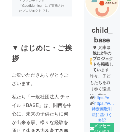
ドファンディング
「GoodMorning」にて実施され
たプロジェクトです。
child_
base
▼ はじめに・ご挨
兵庫県
他に2件の
拶
プロジェク
トを掲載し
ています
ご覧いただきありがとうご
昨今、子ど
もたちを取
ざいます。
り巻く環境
は、貧困や
私たち「一般社団法人 チャ
https://child-base.jp/
虐待、孤立
https://www.instagram.com/child_base/
イルドBASE」は、関西を中
など変化し
特定商取引
心に、未来の子供たちに何
法に基づく
てきてお
表記
り、大変な
か出来る事、様々な経験を
メッセー
課題を抱え
通じて
生きる力を育てる事
ジを送る