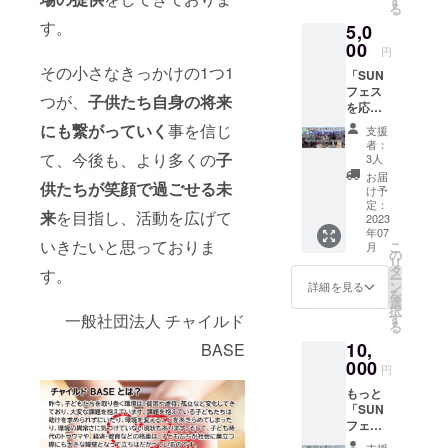
す
る
よりお
たちが社会
す。
5,0
礼の
に巣立つ際
メール
00
円
をお送
にも大きな
その小さなきっかけの1つ1
「SUN
りいた
障壁となっ
フェス
しま
つが、
子供たち自身の将来
を応援
て立ちはだ
す。
した
にも繋がっていく
事を信じ
かっている
支援
い！」
者：
のです。
もちろ
て、今後も、より多くの
子
3人
ん参加
お届
供たちが笑顔で過ごせる未
して自
け予
これらの課
分も楽
定：
来
を目指し、活動を広げて
題を解決す
しみた
2023
年07
い！と
るためには
いきたいと思っておりま
こ
月
いう方
の
リ
“大人や社会
向けの
タ
す。
ー
プラン
の協力” が必
ン
詳細を見る
を
です。
選
要不可欠に
択
ご支援
す
一般社団法人 チャイルド
る
なります。
いただ
10,
いた方
BASE
どんな環境
には、
000
円
に生まれ・
・イベ
もっと
育っても、
ント当
「SUN
日の入
子どもたち
フェス
場券（1
が笑顔で楽
を応援
名様）
支援