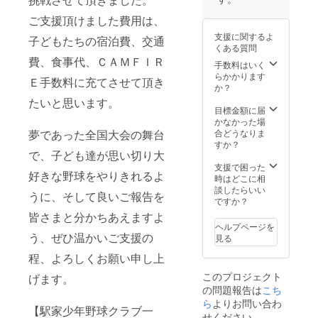
ご支援頂けました費用は、
支援に関するよ
子どもたちの宿泊費、交通
くある質問
費、食事代、ＣＡＭＦＩＲ
手数料はいく
らかかります
Ｅ手数料に充てさせて頂き
か？
たいと思います。
目標金額に届
かなかった場
夢であった全国大会の舞台
合どうなりま
すか？
で、子ども達が思い切り大
支援で困った
好きな野球をやりきれるよ
時はどこに相
談したらいい
うに、そして良いご報告を
ですか？
皆さまと分かちあえますよ
ヘルプページを
う、ぜひ温かいご支援の
見る
程、よろしくお願い申し上
このプロジェクト
げます。
の問題報告は
こち
ら
よりお問い合わ
【駅家少年野球クラブ一
せください