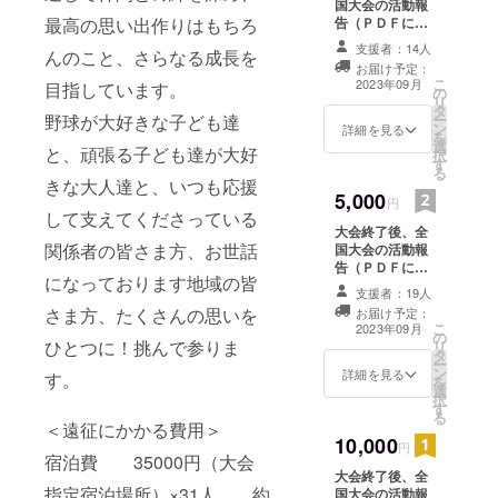
国大会の活動報
最高の思い出作りはもちろ
告（ＰＤＦに
て）とお礼の
支援者：14人
んのこと、さらなる成長を
メール 活動報告
お届け予定：
ＰＤＦ：Ａ４サ
こ
2023年09月
目指しています。
の
イズ2枚分程度
リ
タ
野球が大好きな子ども達
ー
ン
詳細を見る
を
選
と、頑張る子ども達が大好
択
す
る
きな大人達と、いつも応援
5,000
円
して支えてくださっている
大会終了後、全
関係者の皆さま方、お世話
国大会の活動報
告（ＰＤＦに
になっております地域の皆
て）とお礼の
支援者：19人
メール 子どもた
さま方、たくさんの思いを
お届け予定：
ちからのお礼の
こ
2023年09月
の
手紙（ＰＤＦに
ひとつに！挑んで参りま
リ
タ
てメール添付）
ー
ン
活動報告ＰＤ
詳細を見る
す。
を
選
Ｆ：Ａ４サイズ2
択
す
枚分程度
る
＜遠征にかかる費用＞
10,000
円
宿泊費 35000円（大会
大会終了後、全
指定宿泊場所）×31人 約
国大会の活動報