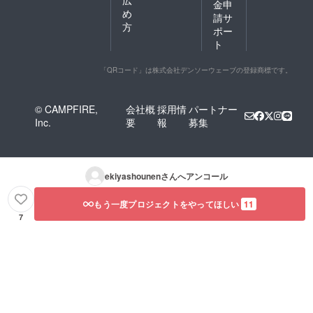
広
金申
め
請サ
方
ポー
ト
「QRコード」は株式会社デンソーウェーブの登録商標です。
© CAMPFIRE,
会社概
採用情
パートナー
Inc.
要
報
募集
ekiyashounen
さんへアンコール
もう一度プロジェクトをやってほしい
11
7