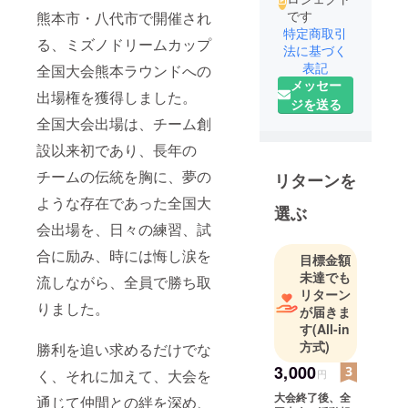
です
熊本市・八代市で開催され
特定商取引
る、ミズノドリームカップ
法に基づく
表記
全国大会熊本ラウンドへの
メッセー
出場権を獲得しました。
ジを送る
全国大会出場は、チーム創
設以来初であり、長年の
チームの伝統を胸に、夢の
リターンを
ような存在であった全国大
選ぶ
会出場を、日々の練習、試
合に励み、時には悔し涙を
目標金額
未達でも
流しながら、全員で勝ち取
リターン
りました。
が届きま
す
(All-in
方式)
勝利を追い求めるだけでな
3,000
く、それに加えて、大会を
円
大会終了後、全
通じて仲間との絆を深め、