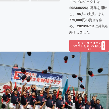
このプロジェクトは、
2023/06/26
に募集を開始
し、
95
人の支援により
779,000
円の資金を集
め、
2023/07/31
に募集を
終了しました
もう一度プロジェ
1
クトをやってほし
1
い