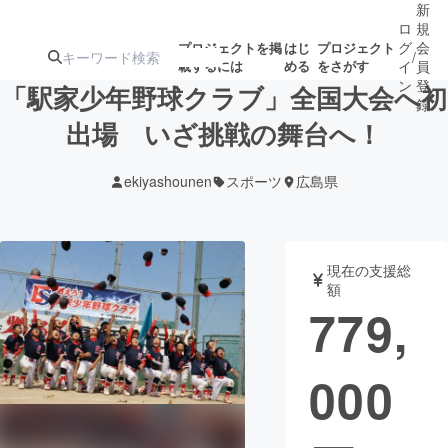
新
ロ
規
グ
会
プロジェクトを掲
はじ
プロジェクト
/
載するには
める
をさがす
イ
員
ン
登
「駅家少年野球クラブ」全国大会へ初
録
出場 いざ挑戦の舞台へ！
人気のプロ
注目のリ
注目の新着プロ
募集終了が近いプ
もうすぐ公開
ekiyashounen
スポーツ
広島県
ジェクト
ターン
ジェクト
ロジェクト
されます
アート・写真
音楽
現在の支援総
額
779,
テクノロジー・ガジェット
ゲーム・サ
000
映像・映画
書籍・雑誌
ビジネス・起業
チャレンジ