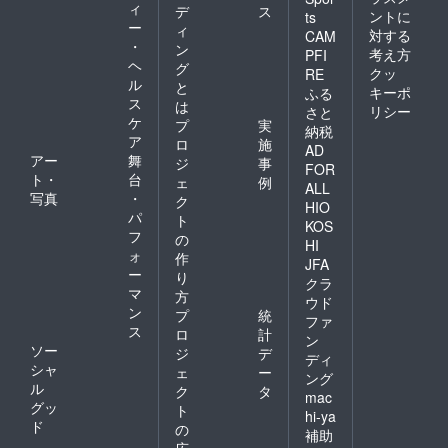
ィ
デ
ス
ントに
ts
ー
ィ
対する
CAM
・
ン
考え方
PFI
ヘ
グ
クッ
RE
ル
と
キーポ
ふる
ス
は
リシー
さと
ケ
プ
実
納税
ア
ロ
施
AD
アー
舞
ジ
事
FOR
ト・
台
ェ
例
ALL
写真
・
ク
HIO
パ
ト
KOS
フ
の
HI
ォ
作
JFA
ー
り
クラ
マ
方
ウド
ン
プ
統
ファ
ス
ロ
計
ン
ソー
ジ
デ
ディ
シャ
ェ
ー
ング
ル
ク
タ
mac
グッ
ト
hi-ya
ド
の
補助