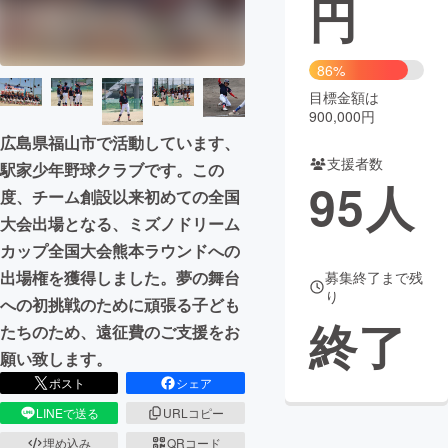
円
まちづくり・地域活性化
86%
目標金額は
CAMPFIRE for Social Good
CAMPFIRE Creation
900,000円
CAMPFIREふるさと納税
machi-ya
コミュニティ
広島県福山市で活動しています、
支援者数
駅家少年野球クラブです。この
95
人
度、チーム創設以来初めての全国
大会出場となる、ミズノドリーム
カップ全国大会熊本ラウンドへの
出場権を獲得しました。夢の舞台
募集終了まで残
り
への初挑戦のために頑張る子ども
終了
たちのため、遠征費のご支援をお
願い致します。
ポスト
シェア
LINEで送る
URLコピー
埋め込み
QRコード