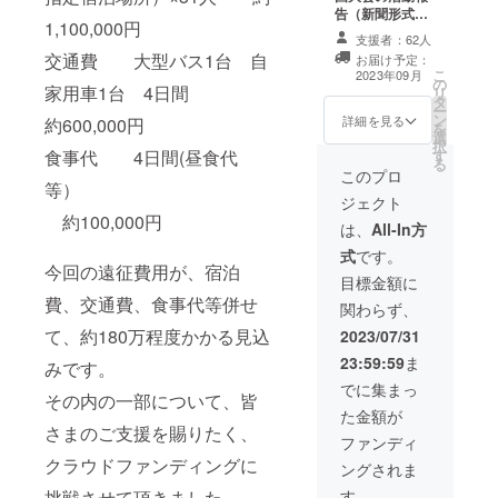
告（新聞形式）
1,100,000円
とお礼のお手紙
支援者：62人
の郵送 子どもた
交通費 大型バス1台 自
お届け予定：
ちからのお礼の
こ
2023年09月
の
手紙（郵送） 活
家用車1台 4日間
リ
タ
動報告：Ａ４サ
ー
ン
イズ2枚分程度
詳細を見る
約600,000円
を
選
択
食事代 4日間(昼食代
す
る
このプロ
等）
ジェクト
約100,000円
は、
All-In方
式
です。
今回の遠征費用が、宿泊
目標金額に
費、交通費、食事代等併せ
関わらず、
て、約180万程度かかる見込
2023/07/31
23:59:59
ま
みです。
でに集まっ
その内の一部について、皆
た金額が
さまのご支援を賜りたく、
ファンディ
クラウドファンディングに
ングされま
挑戦させて頂きました。
す。