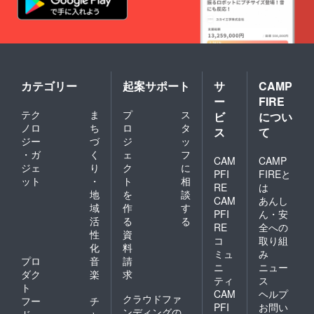
カテゴリー
起案サポート
サ
CAMP
ー
FIRE
テク
ま
プ
ス
ビ
につい
ノロ
ち
ロ
タ
ス
て
ジー
づ
ジ
ッ
・ガ
く
ェ
フ
CAM
CAMP
ジェ
り
ク
に
PFI
FIREと
ット
・
ト
相
RE
は
地
を
談
CAM
あんし
域
作
す
PFI
ん・安
活
る
る
RE
全への
性
資
コ
取り組
化
料
ミュ
み
プロ
音
請
ニ
ニュー
ダク
楽
求
ティ
ス
ト
CAM
ヘルプ
クラウドファ
フー
チ
PFI
お問い
ンディングの