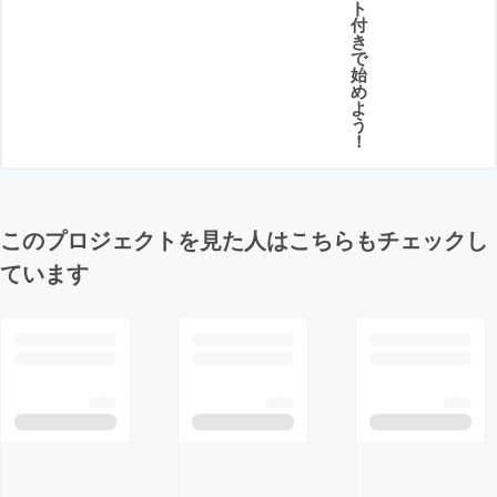
ト
付
き
で
始
め
よ
う
！
このプロジェクトを見た人はこちらもチェックし
ています