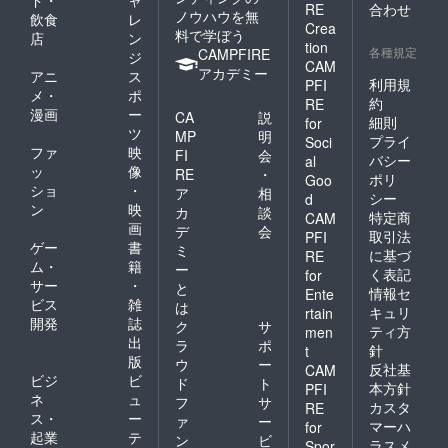
ド・
ャ
RE
合わせ
ノウハウを無
飲食
レ
Crea
料で学ぼう
店
ン
tion
各種規定
CAMPFIRE
ジ
CAM
アカデミー
アニ
ス
利用規
PFI
メ・
ポ
約
RE
漫画
ー
CA
説
細則
for
ツ
MP
明
プライ
Soci
ファ
映
FI
会
バシー
al
ッ
像
RE
・
ポリ
Goo
ショ
・
ア
相
シー
d
ン
映
カ
談
特定商
CAM
画
デ
会
取引法
PFI
ゲー
書
ミ
に基づ
RE
ム・
籍
ー
く表記
for
サー
・
と
情報セ
Ente
ビス
雑
は
キュリ
rtain
開発
誌
ク
サ
ティ方
men
出
ラ
ポ
針
t
版
ウ
ー
反社基
CAM
ビジ
ビ
ド
ト
本方針
PFI
ネ
ュ
フ
サ
カスタ
RE
ス・
ー
ァ
ー
マーハ
for
起業
テ
ン
ビ
ラスメ
Spor