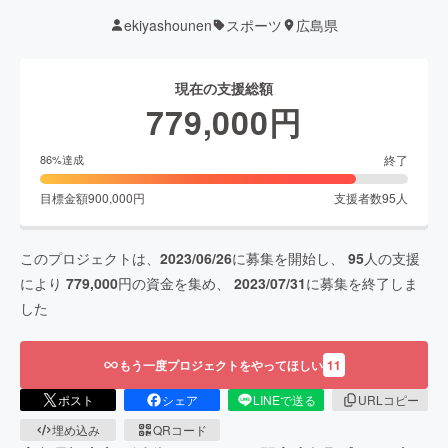
ekiyashounen
スポーツ
広島県
現在の支援総額
779,000
円
終了
86
%達成
目標金額
900,000
円
支援者数
95
人
このプロジェクトは、
2023/06/26
に募集を開始し、
95
人の支援
により
779,000
円の資金を集め、
2023/07/31
に募集を終了しま
した
もう一度プロジェクトをやってほしい
11
ポスト
シェア
LINEで送る
URLコピー
埋め込み
QRコード