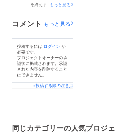
を終えました。皆さま
もっと見る
の温かいご支援、本当
にありがとうございま
コメント
もっと見る
した。目標額に近い額
となり、たくさんの温
かいご支援、ご声援に
投稿するには
ログイン
が
誠に感謝申し上げま
必要です。
す。初の全国大会に、
プロジェクトオーナーの承
認後に掲載されます。承認
右も左も分からぬま
された内容を削除すること
ま、とにかく突き進ん
はできません。
で参りましたが、無事
※投稿する際の注意点
試合を終えることがで
きました。残念なが
ら、3日目に惜しくも
敗れ、甲子園にて行わ
れる準決勝・決勝へは
進むことが出来ません
同じカテゴリーの人気プロジェ
でしたが、3戦とも、