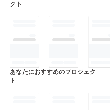
クト
全員で一生懸命戦いま
した。全国大会出場と
いう経験は、きっと子
ども達の宝となる事と
思います。皆さまの温
かいご支援のおかげで
あり、多大なる感謝と
共に、お礼申し上げま
す。この度は本当にあ
りがとうございまし
た。7/28朝、出発式を
あなたにおすすめのプロジェク
行い、いざ熊本へ。16
時より開会式が行われ
ト
ました。チーム一丸と
なって戦いました。今
大会の経験を必ず力に
して今後の大会も全力
で戦って参ります！！