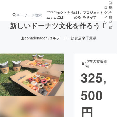
新
ロ
規
グ
会
プロジェクトを掲
はじ
プロジェクト
/
載するには
める
をさがす
イ
員
ン
登
新しいドーナツ文化を作ろう！
録
donadonadonuts
フード・飲食店
千葉県
人気のプロ
注目のリ
注目の新着プロ
募集終了が近いプ
もうすぐ公開
ジェクト
ターン
ジェクト
ロジェクト
されます
現在の支援総
額
アート・写真
音楽
325,
テクノロジー・ガジェット
ゲーム・サ
500
映像・映画
書籍・雑誌
円
ビジネス・起業
チャレンジ