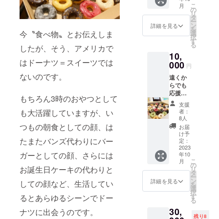
ニュー
がりい
こ
月
お試
ただき
の
リ
し、
たいと
タ
ー
DONAD
思い、
ン
詳細を見る
を
ONAオ
一足早
今〝食べ物〟とお伝えしま
選
択
リジナ
くお送
す
る
したが、そう、アメリカで
ル T
りさせ
10,
シャツ
ていた
はドーナツ＝スイーツでは
とオリ
000
だきま
円
ジナル
す。 ※
ないのです。
遠くか
マグ
クラウ
らでも
カップ
ドファ
応援プ
チケッ
ンディ
もちろん3時のおやつとして
ラン
ト付
ング終
支援
②！ お
き。 使
了後、
も大活躍していますが、い
者：
店が遠
用期
順次発
8人
くて行
限：
つもの朝食としての顔、は
送させ
お届
けな
2023年
ていた
け予
たまたバンズ代わりにバー
い…と
12月末
定：
だきま
いう方
2023
まで。
す。 リ
ガーとしての顔、さらには
年10
には、
＊Tシャ
ターン
こ
月
冷凍の
ツサイ
の
品の詳
お誕生日ケーキの代わりと
リ
ドーナ
ズはLま
タ
細 【出
ー
ツ36
たはXL
ン
来立て
詳細を見る
しての顔など、生活してい
を
ピース
のみで
選
冷凍】
択
を発送
ござい
す
るとあらゆるシーンでドー
ドーナ
る
いたし
ます。
ツニコ
30,
ます。
ナツに出会うのです。
＊現在
ニコ
残り8
通販は