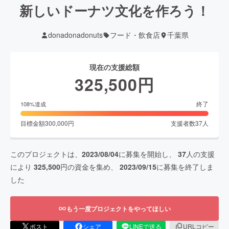
新しいドーナツ文化を作ろう！
donadonadonuts
フード・飲食店
千葉県
現在の支援総額
325,500
円
終了
108
%達成
目標金額
300,000
円
支援者数
37
人
このプロジェクトは、
2023/08/04
に募集を開始し、
37
人の支援
により
325,500
円の資金を集め、
2023/09/15
に募集を終了しま
した
もう一度プロジェクトをやってほしい
ポスト
シェア
LINEで送る
URLコピー