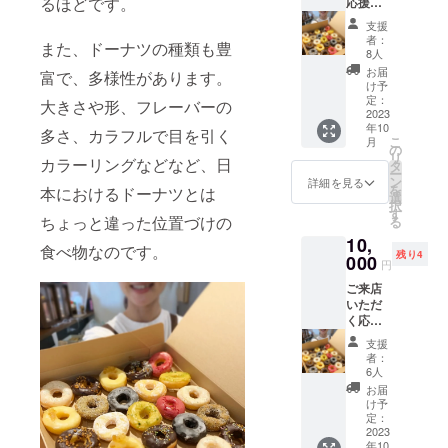
るほどです。
応援プ
ツを60
ラン
分好き
支援
①！ お
なだけ
者：
また、ドーナツの種類も豊
店が遠
召し上
8人
くて行
がって
お届
富で、多様性があります。
けな
いただ
け予
い…と
けます♪
定：
大きさや形、フレーバーの
いう方
2023
使用期
年10
には、
限：
多さ、カラフルで目を引く
こ
月
冷凍の
2023年
の
リ
カラーリングなどなど、日
ドーナ
12月末
タ
ー
ツ25
まで。
ン
詳細を見る
を
本におけるドーナツとは
ピース
選
択
を発送
す
ちょっと違った位置づけの
る
いたし
10,
ます。
食べ物なのです。
残り4
通販は
000
円
まだス
ご来店
タート
いただ
してお
く応援
りませ
プラン
んが、
支援
③！
応援し
者：
ドーナ
てくだ
6人
ツ25
さった
お届
ピー
方には
け予
ス、新
ぜひお
定：
メ
2023
召し上
年10