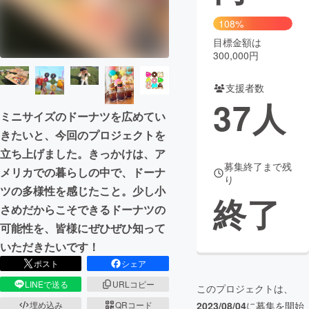
108%
まちづくり・地域活性化
目標金額は
300,000円
CAMPFIRE for Social Good
CAMPFIRE Creation
支援者数
CAMPFIREふるさと納税
machi-ya
コミュニティ
37
人
ミニサイズのドーナツを広めてい
きたいと、今回のプロジェクトを
立ち上げました。きっかけは、ア
募集終了まで残
メリカでの暮らしの中で、ドーナ
り
ツの多様性を感じたこと。少し小
終了
さめだからこそできるドーナツの
可能性を、皆様にぜひぜひ知って
いただきたいです！
ポスト
シェア
LINEで送る
URLコピー
このプロジェクトは、
2023/08/04
に募集を開始
埋め込み
QRコード