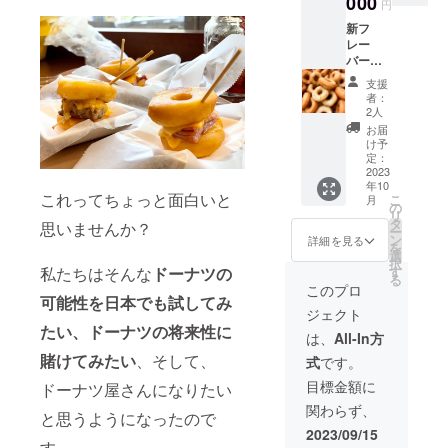
000
制作中
ボック
円
まだス
のため
ス25
新フ
タート
イメー
ピース
レー
してお
ジ図と
(約30㎝
バー開
りませ
異なり
×約30
発会議
んが、
ますこ
㎝、約
支援
参加体
応援し
とをご
800g、
者：
験プラ
てくだ
了承く
2人
冷凍庫
ン！自
さった
ださ
にて保
お届
分で考
方には
い。
け予
存、賞
えた
ぜひお
定：
味期限:
ドーナ
2023
召し上
解凍後
年10
ツが商
がりい
当日中)
これってちょっと面白いと
こ
月
品に！
ただき
の
原材料
リ
①毎月
たいと
タ
思いませんか？
及び添
ー
行って
思い、
ン
詳細を見る
加物等
を
いる
一足早
選
の食品
択
ドーナ
くお送
私たちはそんな
ドーナツの
す
表示は
る
ツ新フ
りさせ
このプロ
お届け
可能性を日本でも試してみ
レー
ていた
商品の
ジェクト
バーの
だきま
ラベル
たい、ドーナツの将来性に
開発会
す。 ※
は、
All-In方
に表記
議に参
クラウ
されま
賭けてみたい
、そして、
式
です。
加でき
ドファ
す。 商
ます。
ンディ
目標金額に
品開封
ドーナツ屋さんになりたい
②会議
ング終
前には
関わらず、
で商品
了後、
と思うようになったので
必ずお
化が決
準備が
2023/09/15
届けの
定した
す。
整い次