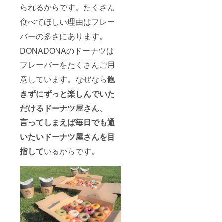
（人気
られるからです。たくさん
が出れ
食べてほしい理由はフレー
ば定番
化
バーの多さにあります。
も？！
） ※1回
DONADONAのドーナツは
の会議
には2組
フレーバーをたくさんご用
（1組2
名以
意しています。なぜなら
飽
内）ま
きずにずっと楽しんでいた
で参加
いただ
だけるドーナツ屋さん、
く予定
です。
言ってしまえば毎日でも通
※実際に
試食も
いたいドーナツ屋さんを目
するた
め、会
指して
いるからです。
議の場
所は店
舗とさ
せてい
ただき
ます。
※現地ま
での交
通費や