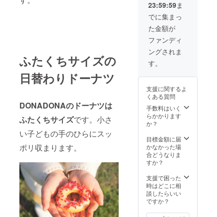
リター
23:59:59
ま
ドーナ
第、順
ンに貼
ツは、
次発送
でに集まっ
付され
翌月定
させて
たラベ
た金額が
期的に
いただ
ルや注
店頭に
きま
ファンディ
意書き
並びま
す。 リ
をご確
ングされま
す。 ③
ターン
認くだ
ふたくちサイズの
新フ
品の詳
す。
さい。
レー
細 【出
日替わりドーナツ
バーの
来立て
ネーミ
冷凍】
支援に関するよ
ングも
ドーナ
くある質問
できま
ツパー
DONADONAのドーナツは
す（※
ティ
手数料はいく
ネーミ
ボック
らかかります
ふたくちサイズ
です。小さ
ングは
ス36
か？
スタッ
ピース
い子どもの手のひらにスッ
フと相
(約36㎝
目標金額に届
談の上
ポリ収まります。
×約36
かなかった場
決定予
㎝、約
合どうなりま
定）。
1100g
すか？
④参加
、冷凍
者には
庫にて
支援で困った
DONAD
保存、
時はどこに相
ONAの
賞味期
談したらいい
オリジ
限:解凍
ですか？
ナルT
後当日
シャツ
中) 原材