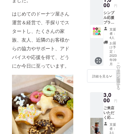
ました。
00
円
シンプ
はじめてのドーナツ屋さん
ル応援
運営＆経営で、手探りでス
プラ
ン！
支援
タートし、たくさんの家
DONAD
者：
ONAス
4人
族、友人、近隣のお客様か
タッフ
お届
のメッ
け予
らの協力やサポート、アド
セージ
定：
入りお
2023
バイスや応援を得て、どう
年09
礼メー
こ
月
にか今日に至っています。
ルをお
の
リ
送りさ
タ
ー
せてい
ン
詳細を見る
を
ただき
選
択
ます。
す
る
3,0
00
円
ご来店
いただ
く応援
プラン
支援
①！
者：
ドーナ
3人