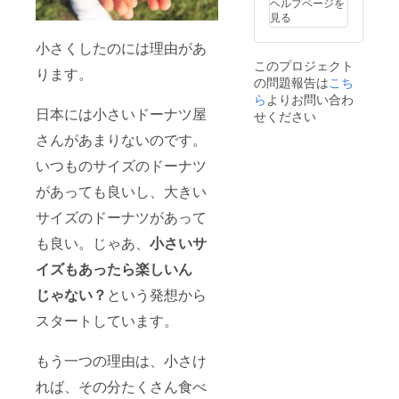
ヘルプページを
をプレ
料及び
見る
ゼン
添加物
ト！ ＊
等の食
小さくしたのには理由があ
Tシャツ
品表示
このプロジェクト
サイズ
はお届
ります。
の問題報告は
こち
はLまた
け商品
はXLの
ら
よりお問い合わ
のラベ
みでご
日本には小さいドーナツ屋
ルに表
せください
ざいま
記され
さんがあまりないのです。
す。 ＊
ます。
Tシャツ
商品開
いつものサイズのドーナツ
は現在
封前に
制作中
は必ず
があっても良いし、大きい
のため
お届け
イメー
のリ
サイズのドーナツがあって
ジ図と
ターン
異なり
に貼付
も良い。じゃあ、
小さいサ
ますこ
された
イズもあったら楽しいん
とをご
ラベル
了承く
や注意
じゃない？
という発想から
ださ
書きを
い。 ※
ご確認
スタートしています。
基本的
くださ
には翌
い。
月限定
もう一つの理由は、小さけ
フレー
バーで
れば、その分たくさん食べ
す。