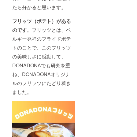
せて頂
たら分かると思います。
く可能
性もご
ざいま
フリッツ（ポテト）がある
す。 ※
日に
のです
。フリッツとは、ベ
ち、時
ルギー発祥のフライドポテ
間帯は
店舗休
トのことで、このフリッツ
日また
は平日
の美味しさに感動して、
の営業
終了後
DONADONAでも研究を重
を予定
してお
ね、DONADONAオリジナ
りま
す。
ルのフリッツにたどり着き
ました。