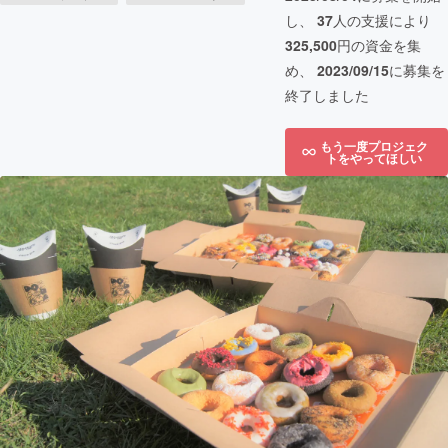
し、
37
人の支援により
325,500
円の資金を集
め、
2023/09/15
に募集を
終了しました
もう一度プロジェク
トをやってほしい