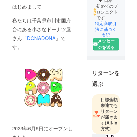
日本
初めてのプ
はじめまして！
ロジェクト
です
私たちは千葉県市川市国府
特定商取引
台にある小さなドーナツ屋
法に基づく
表記
さん「
DONADONA
」で
メッセー
す。
ジを送る
リターンを
選ぶ
目標金額
未達でも
リターン
が届きま
す
(All-in
2023年6月9日にオープンし
方式)
1,0