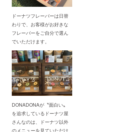
滞在費
は自己
負担で
ドーナツフレーバーは日替
お願い
いたし
わりで、お客様がお好きな
ます。
※ご支援
フレーバーをご自分で選ん
をくだ
でいただけます。
さいま
した方
には、
メール
にて別
途日程
調整の
ご連絡
をいた
しま
す。 ※
会議日
程：10
月〜12
DONADONAが〝面白い〟
月まで
毎月1回
を追求しているドーナツ屋
開催予
さんなのは、ドーナツ以外
定。1月
以降に
のメニューを見ていただけ
調整さ