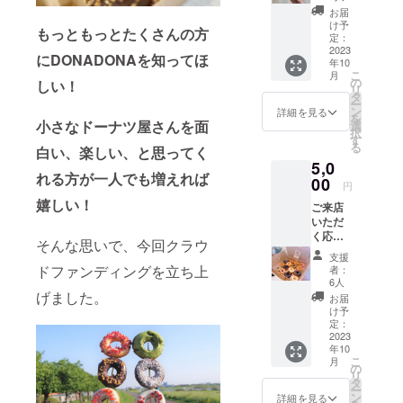
ツ３
お届
ピース
け予
もっともっとたくさんの方
と1ドリ
定：
ンクと
2023
にDONADONAを知ってほ
年10
新メ
こ
月
ニュー
の
しい！
リ
お試し
タ
ー
チケッ
ン
詳細を見る
を
ト付
小さなドーナツ屋さんを面
選
択
き。
す
る
白い、楽しい、と思ってく
DONAD
5,0
ONAの
れる方が一人でも増えれば
ドーナ
00
円
ツをぜ
嬉しい！
ご来店
ひお味
いただ
見くだ
く応援
さい♪
そんな思いで、今回クラウ
プラン
使用期
支援
②！
限：
ドファンディングを立ち上
者：
ドーナ
2023年
6人
ツ16
げました。
12月末
お届
ピー
まで。
け予
ス、新
定：
メ
2023
年10
ニュー
こ
月
お試し
の
リ
チケッ
タ
ー
ト付
ン
詳細を見る