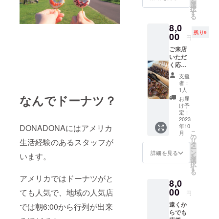
を
き。
選
択
DONAD
す
る
ONAの
8,0
ドーナ
残り9
ツをぜ
00
円
ひお楽
ご来店
しみく
いただ
ださい♪
く応援
使用期
プラン
限：
支援
④！ 60
2023年
者：
分ドー
12月末
1人
ナツ食
なんでドーナツ？
まで。
お届
べ放題
け予
ペアチ
定：
ケット
2023
年10
DONADONAにはアメリカ
付き
こ
月
（クラ
の
リ
生活経験のあるスタッフが
ウド
タ
ー
ファン
ン
詳細を見る
います。
を
ディン
選
択
グ限定
す
る
の体
アメリカではドーナツがと
8,0
験！）
毎日9種
00
ても人気で、地域の人気店
円
類以上
遠くか
では朝6:00から行列が出来
ある
らでも
ドーナ