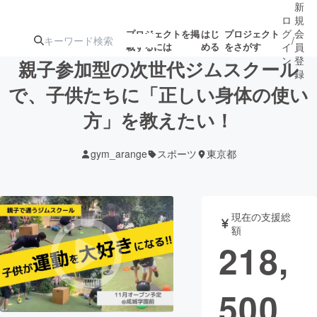
新
ロ
規
グ
会
プロジェクトを掲
はじ
プロジェクト
/
載するには
める
をさがす
イ
員
ン
登
親子参加型の次世代ジムスクール
録
で、子供たちに「正しい身体の使い
方」を教えたい！
人気のプロ
注目のリ
注目の新着プロ
募集終了が近いプ
もうすぐ公開
ジェクト
ターン
ジェクト
ロジェクト
されます
gym_arange
スポーツ
東京都
アート・写真
音楽
現在の支援総
テクノロジー・ガジェット
ゲーム・サ
額
218,
映像・映画
書籍・雑誌
500
ビジネス・起業
チャレンジ