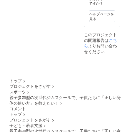
身の分
ですか？
の交通
費はご
ヘルプページを
負担く
見る
ださ
い。 ※
離島・
このプロジェクト
沖縄は
の問題報告は
こち
対象外
ら
よりお問い合わ
となり
ます。
せください
トップ
>
プロジェクトをさがす
>
スポーツ
>
親子参加型の次世代ジムスクールで、子供たちに「正しい身
体の使い方」を教えたい！
>
コメント
トップ
>
プロジェクトをさがす
>
子ども・若者支援
>
親子参加型の次世代ジムスクールで、子供たちに「正しい身