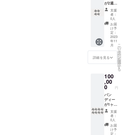
自炊で
て＞ 正
が2週
時、必
等に移
野菜中
式開校
間、オ
ず備考
動して
心だが
時の体
支援
ンライ
欄に掲
の実施
土日は
者：
験参加
ンで
載を希
となり
0人
外食で
チケッ
パーソ
望され
ます。
脂多
お届
ト（1回
ナルト
るお名
※有効期
け予
め） ・
分）を
レーニ
前をご
定：
限：
現在の
提供い
ングを
2023
記入く
2023年
お悩み
たしま
年11
実施し
ださ
11月〜
（例：
す。 1
こ
月
ます。
い。 ※
の
2024年
お腹が
時間、
リ
得意と
掲載期
タ
3月
出てき
ジロジ
ー
する
間は1年
ン
詳細を見る
た、体
ムのプ
を
「機能
間、掲
選
力がな
ログラ
択
的な身
載方法
す
く疲れ
ムを体
る
体作
は文字
やす
験いた
100
り」の
のみで
い） ・
だけま
メソッ
,00
す。
目指す
す。 ※
ドを用
0
姿
成城学
円
いた指
（例：
園前の
導をい
バン
○○kg痩
スクー
たしま
ディー
せた
ルにご
す。 ※1
が1ヶ月
い・運
来校い
時間×週
間、オ
動が苦
ただけ
支援
2回、全
ンライ
手だが
者：
る方が
4回の実
ンで
0人
運動習
対象で
施とな
パーソ
慣をつ
お届
す。 ※
りま
ナルト
け予
けた
電子チ
す。 ※
レーニ
定：