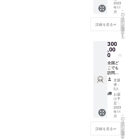
い）
ケット
実施タ
ングを
2023
※A41~2
をメー
年11
イミン
実施し
枚程度
ル送付
こ
月
グは、
ます。
の
の簡単
いたし
リ
メール
得意と
タ
なレ
ますの
ー
にて日
する
ン
詳細を見る
ポー
で、当
を
程調整
「機能
選
ティン
日に画
択
をさせ
的な身
す
グにな
面をご
る
ていた
体作
ります
提示く
300
だきま
り」の
ださ
す。 ※
メソッ
,00
い。 ※
有効期
ドを用
0
有効期
円
限：
いた指
限：
2023年
導をい
全国ど
2023年
11月〜
たしま
こでも
11月〜
2024年
す。 ※1
訪問し
2024年
3月
時間×週
てお礼
3月
支援
2回、全
& 一緒
者：
8回の実
にお食
0人
施とな
事をさ
お届
りま
せてい
け予
す。 ※
ただき
定：
実施タ
ます。
2023
年11
イミン
オー
こ
月
グは、
ナーの
の
リ
メール
ジェイ
タ
ー
にて日
が訪問
ン
詳細を見る
を
程調整
の上、
選
択
をさせ
直接ご
す