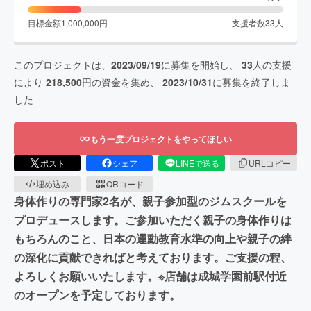
目標金額
1,000,000
円
支援者数
33
人
このプロジェクトは、
2023/09/19
に募集を開始し、
33
人の支援
により
218,500
円の資金を集め、
2023/10/31
に募集を終了しま
した
もう一度プロジェクトをやってほしい
ポスト
シェア
LINEで送る
URLコピー
埋め込み
QRコード
身体作りの専門家2名が、親子参加型のジムスクールを
プロデュースします。ご参加いただく親子の身体作りは
もちろんのこと、日本の運動教育水準の向上や親子の絆
の深化に貢献できればと考えております。ご支援の程、
よろしくお願いいたします。※店舗は成城学園前駅付近
のオープンを予定しております。