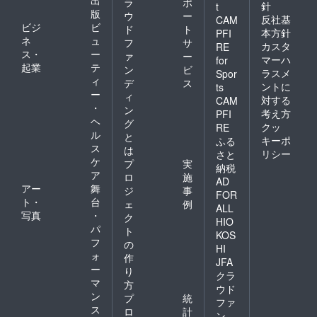
ラ
ポ
針
t
版
ウ
ー
反社基
CAM
ビジ
ビ
ド
ト
本方針
PFI
ネ
ュ
フ
サ
カスタ
RE
ス・
ー
ァ
ー
マーハ
for
起業
テ
ン
ビ
ラスメ
Spor
ィ
デ
ス
ントに
ts
ー
ィ
対する
CAM
・
ン
考え方
PFI
ヘ
グ
クッ
RE
ル
と
キーポ
ふる
ス
は
リシー
さと
ケ
プ
実
納税
ア
ロ
施
AD
アー
舞
ジ
事
FOR
ト・
台
ェ
例
ALL
写真
・
ク
HIO
パ
ト
KOS
フ
の
HI
ォ
作
JFA
ー
り
クラ
マ
方
ウド
ン
プ
統
ファ
ス
ロ
計
ン