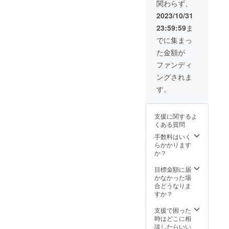
関わらず、
は文字
のみで
2023/10/31
す） ※
23:59:59
ま
公共の
場所で
でに集まっ
の面会
た金額が
となり
ます。
ファンディ
※2023
ングされま
年12月
までの
す。
間に互
いの日
程の都
支援に関するよ
合のつ
くある質問
くタイ
ミング
手数料はいく
で調整
らかかります
させて
か？
いただ
きま
目標金額に届
す。 ※
かなかった場
所要時
合どうなりま
間の目
すか？
安：1.5
時間 ※
支援で困った
面会時
時はどこに相
のご自
談したらいい