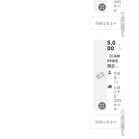
ます。
2023
お名前
3月
年11
※必ずご
をご記
こ
月
希望の
載くだ
の
リ
サイズ
さい。
タ
ー
をお選
（本
ン
詳細を見る
を
びくだ
名・
選
択
さい。
ニック
す
る
ネー
5,0
ム、ど
00
ちらで
円
も構い
【CAM
ませ
PFIRE
ん） ・
限定】
収録時
正式開
間：1分
支援
校時の
・提供
者：
体験参
方法：
1人
加チ
動画
お届
ケット
ファイ
け予
（1回
定：
ル
分）を
2023
（.mp4
年11
提供い
）を
こ
月
たしま
の
メール
リ
す。 1
タ
で送信
ー
時間、
ン
・本リ
詳細を見る
を
ジロジ
選
ターン
択
ムのプ
す
の内容
る
ログラ
を無断