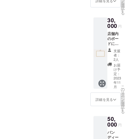
さい
ン
開する
詳細を見る
を
的な身
（お答
選
ことは
択
体作
え可能
す
禁止で
る
り」に
な範囲
す。 ＜
30,
向けた
で構い
Tシャツ
指導を
000
ませ
に関し
円
実施い
ん） ・
て＞ ジ
店舗内
たしま
年齢 ・
ロジム
のボー
す。 ※
性別 ・
のロゴ
ドにス
トレー
身長/体
入りT
ポン
ニング
重 ・生
シャツ
支援
サーと
は1回の
活リズ
を提供
者：
してお
み（2時
ム
2人
いたし
名前を
間）の
（例：
ます。
お届
掲載い
実施と
平日は8
け予
※必ずご
たしま
なりま
定：
時~6時
希望の
す。ま
2023
す。 ※
まで仕
サイズ
年11
た、運
東京23
事で、
をお選
こ
月
営メン
区内で
の
休日は
びくだ
リ
バーが
の実施
タ
買い物
さい。
ー
その
に限り
ン
等の外
詳細を見る
（130,
を
ボード
ます。
選
出が多
140,
択
と共に
※公共の
す
め） ・
150, S,
る
撮った
場所に
食事習
M, L,
50,
写真を
て面会
慣
XL） ＜
お送り
000
の上、
（例：
体験チ
円
いたし
レンタ
平日の
ケット
バン
ます。
ルス
朝晩は
に関し
ディー
※支援
ペース