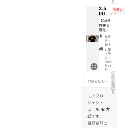
る
ていた
支援へ
3,5
だきま
の御礼
在庫な
す。 ※
を申し
00
し
円
有効期
上げに
【CAM
限：
参りま
PFIRE
2023年
す。 ※
限定・
11月〜
店頭で
早割10
2024年
のスポ
支援
名限
3月
ンサー
者：
定】ジ
掲載も
10人
ロジム
実施い
お届
のロゴ
たしま
け予
入りT
す。
定：
シャツ
2023
（支援
年11
を提供
時、必
こ
月
いたし
ず備考
の
リ
ます。
欄に掲
タ
ー
※必ずご
載を希
ン
詳細を見る
を
希望の
望され
選
択
サイズ
るお名
す
る
をお選
前をご
このプロ
びくだ
記入く
ジェクト
さい。
ださ
（130,
い。掲
は、
All-In方
140,
載期間
式
です。
150, S,
は1年
M, L,
間、掲
目標金額に
XL）
載方法