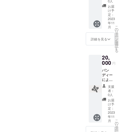
ンのご
載くだ
11月〜
0人
提案 あ
さい。
2024年
お届
なたの
（本
3月
け予
生活リ
名・
定：
ズムや
2023
ニック
年11
運動習
ネー
こ
月
慣、目
ム、ど
の
リ
指す姿
ちらで
タ
ー
などを
も構い
ン
詳細を見る
を
聞かせ
ませ
選
択
ていた
ん） ・
す
る
だき、
収録時
20,
それを
間：1分
基に
000
・提供
円
「あな
方法：
バン
た専用
動画
ディー
の1週間
ファイ
による
の運動&
ル
パーソ
食事プ
（.mp4
支援
ナルト
ラン」
）を
者：
レーニ
をご提
メール
0人
ング実
案いた
で送信
お届
施（1
しま
・本リ
け予
回） バ
す。 ※
定：
ターン
ン
2023
備考欄
の内容
年11
ディー
に下記
を無断
こ
月
が得意
をご記
の
で転
リ
とする
載くだ
タ
載・公
ー
「機能