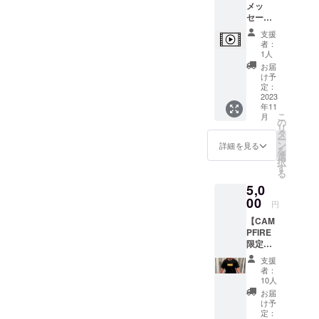
メッ
だけま
ん）
セージ
す。 ※
で、お
成城学
支援
礼の
園前の
者：
メッ
スクー
1人
セージ
ルにご
お届
をお送
来校い
け予
りいた
ただけ
定：
しま
2023
る方が
年11
す。 お
対象で
こ
月
一人お
す。 ※
の
リ
一人に
電子チ
タ
ー
対し
ケット
ン
詳細を見る
を
て、心
をメー
選
択
を込め
ル送付
す
る
て動画
いたし
5,0
を撮ら
ますの
せてい
00
で、当
円
ただき
日に画
【CAM
ます。
面をご
PFIRE
※動画の
提示く
限定】
中でお
ださ
ジロジ
名前を
い。 ※
支援
ムのロ
お呼び
有効期
者：
ゴ入りT
いたし
限：
10人
シャツ
ますの
2023年
お届
を提供
で、備
11月〜
け予
いたし
考欄に
定：
2024年