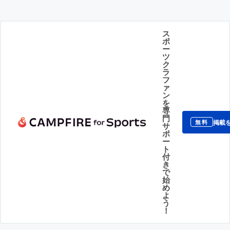
ス
ポ
ー
ツ
ク
ラ
フ
ァ
ン
を
専
門
掲載
無料
サ
ポ
ー
ト
付
き
で
始
め
よ
う
！