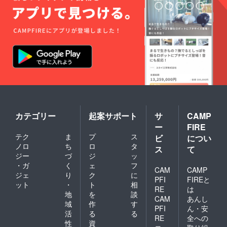
カテゴリー
起案サポート
サ
CAMP
ー
FIRE
テク
ま
プ
ス
ビ
につい
ノロ
ち
ロ
タ
ス
て
ジー
づ
ジ
ッ
・ガ
く
ェ
フ
CAM
CAMP
ジェ
り
ク
に
PFI
FIREと
ット
・
ト
相
RE
は
地
を
談
CAM
あんし
域
作
す
PFI
ん・安
活
る
る
RE
全への
性
資