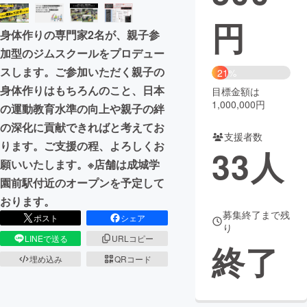
円
まちづくり・地域活性化
身体作りの専門家2名が、親子参
加型のジムスクールをプロデュー
CAMPFIRE for Social Good
CAMPFIRE Creation
スします。ご参加いただく親子の
21%
CAMPFIREふるさと納税
machi-ya
コミュニティ
身体作りはもちろんのこと、日本
目標金額は
1,000,000円
の運動教育水準の向上や親子の絆
の深化に貢献できればと考えてお
支援者数
ります。ご支援の程、よろしくお
33
人
願いいたします。※店舗は成城学
園前駅付近のオープンを予定して
おります。
募集終了まで残
ポスト
シェア
り
LINEで送る
URLコピー
終了
埋め込み
QRコード