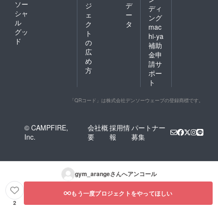
ソー
ジ
デ
ディ
シャ
ェ
ー
ング
ル
ク
タ
mac
グッ
ト
hi-ya
ド
の
補助
広
金申
め
請サ
方
ポー
ト
「QRコード」は株式会社デンソーウェーブの登録商標です。
© CAMPFIRE,
会社概
採用情
パートナー
Inc.
要
報
募集
gym_arange
さんへアンコール
もう一度プロジェクトをやってほしい
2