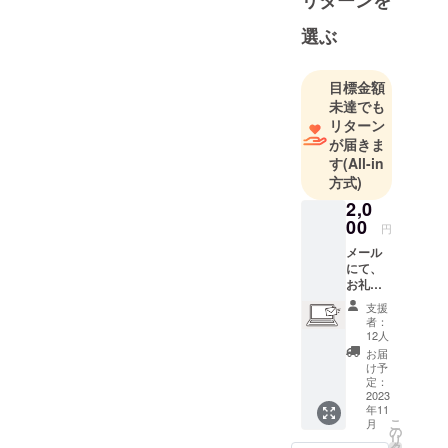
リターンを
選ぶ
目標金額
未達でも
リターン
が届きま
す
(All-in
方式)
2,0
00
円
メール
にて、
お礼の
メッ
支援
セージ
者：
をお送
12人
りさせ
お届
ていた
け予
だきま
定：
す。 心
2023
年11
を込め
こ
月
て、お
の
リ
一人お
タ