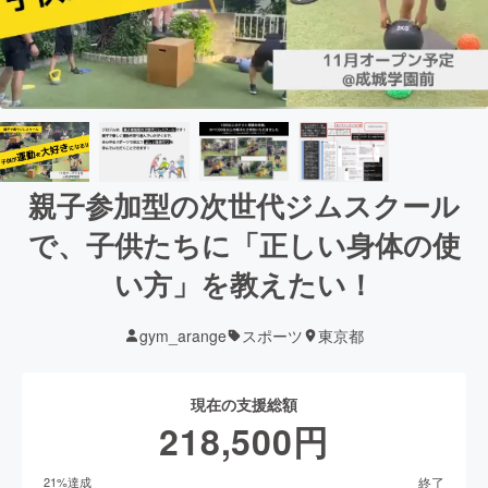
親子参加型の次世代ジムスクール
で、子供たちに「正しい身体の使
い方」を教えたい！
gym_arange
スポーツ
東京都
現在の支援総額
218,500
円
終了
21
%達成