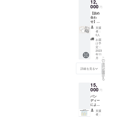
12,
ムを体
で転
験いた
000
載・公
円
だけま
開する
【詰め
す。 ※
ことは
合わ
成城学
禁止で
せ】ビ
園前の
す。
デオ
スクー
支援
メッ
ルにご
者：
セージ
来校い
0人
+Tシャ
ただけ
お届
ツ+体験
る方が
け予
チケッ
対象で
定：
ト ＜ビ
2023
す。 ※
年11
デオ
電子チ
こ
月
メッ
ケット
の
リ
セージ
をメー
タ
ー
に関し
ル送付
ン
詳細を見る
を
て＞ ※
いたし
選
択
動画の
ますの
す
る
中でお
で、当
15,
名前を
日に画
お呼び
000
面をご
円
いたし
提示く
バン
ますの
ださ
ディー
で、備
い。 ※
による
考欄に
有効期
運動&食
お名前
限：
支援
事プラ
をご記
2023年
者：