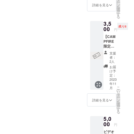
ー
一人に
ン
詳細を見る
を
メッ
選
択
セージ
す
る
を書か
3,5
せてい
残り8
ただき
00
円
ます。
【CAM
※メッ
PFIRE
セージ
限定・
の中で
早割10
お名前
支援
名限
を記載
者：
定】正
いたし
2人
式開校
ますの
お届
時の体
で、備
け予
験参加
考欄に
定：
チケッ
2023
お名前
年11
ト（1回
をご記
こ
月
分）を
載くだ
の
リ
提供い
さい。
タ
ー
たしま
（本
ン
詳細を見る
を
す。 1
名・
選
択
時間、
ニック
す
る
ジロジ
ネー
5,0
ムのプ
ム、ど
ログラ
00
ちらで
円
ムを体
も構い
ビデオ
験いた
ませ