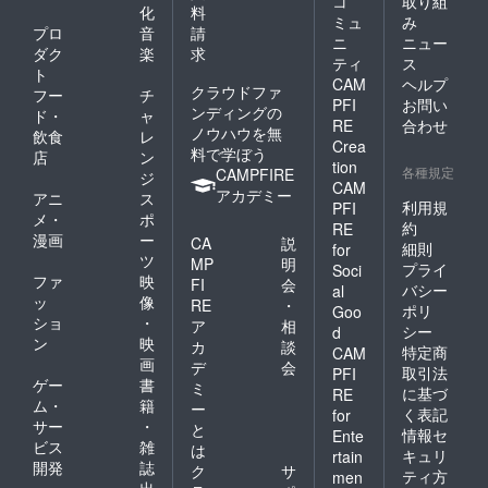
コ
取り組
化
料
ミュ
み
プロ
音
請
ニ
ニュー
ダク
楽
求
ティ
ス
ト
CAM
ヘルプ
クラウドファ
フー
チ
PFI
お問い
ンディングの
ド・
ャ
RE
合わせ
ノウハウを無
飲食
レ
Crea
料で学ぼう
店
ン
tion
各種規定
CAMPFIRE
ジ
CAM
アカデミー
アニ
ス
利用規
PFI
メ・
ポ
約
RE
漫画
ー
CA
説
細則
for
ツ
MP
明
プライ
Soci
ファ
映
FI
会
バシー
al
ッ
像
RE
・
ポリ
Goo
ショ
・
ア
相
シー
d
ン
映
カ
談
特定商
CAM
画
デ
会
取引法
PFI
ゲー
書
ミ
に基づ
RE
ム・
籍
ー
く表記
for
サー
・
と
情報セ
Ente
ビス
雑
は
キュリ
rtain
開発
誌
ク
サ
ティ方
men
出