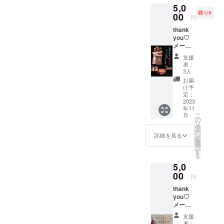
5,0
ス」の
演時
残り5
物語 8
00
間：
円
月6日
18:00～
thank
(日)18:0
約2時
you♡
0公演の
間 配
メール
動画を
信期
2022年
配信し
間：公
支援
7月30日
ます 視
開日よ
者：
に佼成
聴用の
り10日
3人
出版社
URLを
間視聴
お届
より出
前日ま
できま
け予
版され
でに
定：
す 利用
た平和
2023
メール
動画配
年11
劇の取
で送信
信プ
こ
月
り組み
します
の
ラット
リ
を描い
配信開
タ
ホー
ー
た児童
始時
ン
ム：
詳細を見る
を
書 ノン
刻：
選
Vimeo
択
フィク
17:30頃
す
※サイト
る
ション
から 公
利用料
5,0
感動シ
演時
はかか
リーズ
00
間：
りませ
円
「あの
18:00～
ん ※本
thank
子は、
約2時
リター
you♡
わた
間 配
ン内容
メール
し。」
信期
の権利
プレミ
ホロ
間：公
は主催
支援
アムチ
コース
開日よ
者が有
者：