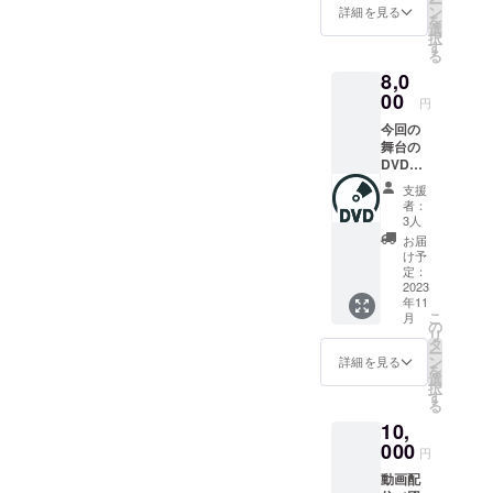
ー
身巾
りまで
ン
ノン
詳細を見る
行った
たしま
を
49 肩
無料で
選
フィク
場合、
す。 本
択
巾44
お取り
す
ショ
法的責
公演は
る
袖丈
します
ン」シ
任に問
動画配
8,0
19）
ので、
リーズ
われる
信プ
色は
00
必ず備
は、
場合が
円
ラット
イン
考欄に
2000年
ござい
ホーム
今回の
ディゴ
お書き
から始
ます。
「Vime
舞台の
のみと
添えく
まった
また、
o」を使
DVDを
なりま
ださ
小学校
スマー
用した
送りま
す
い。 ま
中学年
トフォ
支援
動画配
す 第11
た、お
の子ど
者：
ンやデ
信とな
回いと
子さま
3人
もを対
ジタル
りま
しま8.6
お二人
象とし
お届
カメラ
す。必
平和劇
以上や
け予
たノン
などに
ず推奨
Made in
定：
大人の
フィク
よる撮
環境に
Dream
2023
お連れ
ション
影、及
て視聴
年11
～平和
の方が
のシ
び録音
が可能
こ
月
への想
の
いらっ
リーズ
は一切
かご確
リ
いをつ
タ
しゃる
で、現
禁止い
認くだ
ー
なぐ青
ン
場合
詳細を見る
在まで
たしま
さい。
を
い目の
選
は、1枚
に30冊
す。 本
■動画視
択
人形
す
追加ご
以上の
公演は
聴にお
る
「ルー
とに
ライン
動画配
ける推
10,
ス」の
1000円
ナップ
信プ
奨環境
物語 8
000
で受け
があり
円
ラット
[スマー
月6日
ますの
ます。
ホーム
トフォ
動画配
(日)18:0
でご支
内容
「Vime
ン、タ