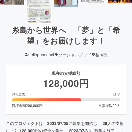
糸島から世界へ 「夢」と「希
望」をお届けします！
hellopeaceact
ソーシャルグッド
福岡県
現在の支援総額
128,000
円
終了
64
%達成
目標金額
200,000
円
支援者数
29
人
このプロジェクトは、
2023/07/05
に募集を開始し、
29
人の支援
により
128,000
円の資金を集め、
2023/07/31
に募集を終了しま