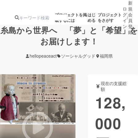
新
ロ
規
グ
会
プロジェクトを掲
はじ
プロジェクト
/
載するには
める
をさがす
イ
員
ン
登
糸島から世界へ 「夢」と「希望」を
録
お届けします！
人気のプロ
注目のリ
注目の新着プロ
募集終了が近いプ
もうすぐ公開
hellopeaceact
ソーシャルグッド
福岡県
ジェクト
ターン
ジェクト
ロジェクト
されます
アート・写真
音楽
現在の支援総
額
128,
テクノロジー・ガジェット
ゲーム・サ
000
映像・映画
書籍・雑誌
ビジネス・起業
チャレンジ