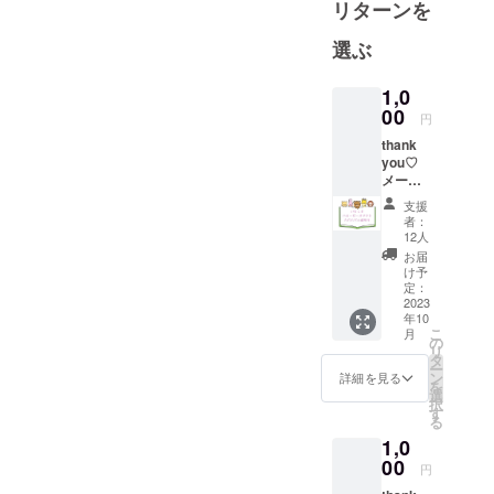
リターンを
選ぶ
1,0
00
円
thank
you♡
メール
ご支援
支援
いただ
者：
いた方
12人
のお名
お届
前をパ
け予
ンフ
定：
レット
2023
年10
に賛助
こ
月
会員と
の
リ
して掲
タ
ー
載する
ン
詳細を見る
を
ことも
選
択
可能で
す
る
す 掲載
1,0
希望さ
れる方
00
円
は備考