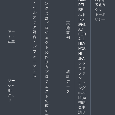
をご利
・
ン
考え方
PFI
用いた
ヘ
グ
だきま
クッ
RE
ル
と
すよう
キーポ
ふる
ス
お願い
は
リシー
さと
申し上
ケ
プ
実
納税
げま
ア
ロ
施
AD
す。 [パ
アー
舞
ジ
事
ソコン]
FOR
ト・
台
ェ
例
・
ALL
写真
・
Window
ク
HIO
s 10以
パ
ト
KOS
降
フ
の
HI
(Google
ォ
作
JFA
Chrom
ー
り
e、
クラ
マ
方
Firefox
ウド
ン
、
プ
統
ファ
Micros
ス
ロ
計
ン
oft
ソー
ジ
デ
ディ
Edge)
シャ
ェ
ー
・
ング
ル
ク
タ
MacOS
mac
グッ
10.12.6
ト
hi-ya
以降
ド
の
補助
(Google
広
金申
Chrom
め
e、
請サ