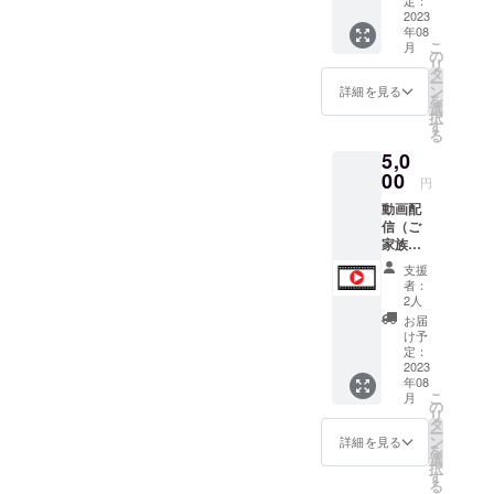
Dream
2023
年08
～平和
こ
月
への想
の
リ
いをつ
タ
ー
なぐ青
ン
詳細を見る
を
い目の
選
択
人形
す
る
「ルー
5,0
ス」の
物語 8
00
円
月6日
動画配
(日)18:0
信（ご
0公演の
家族様
動画を
用） 第
配信し
支援
11回い
ます 視
者：
としま
聴用の
2人
8.6平和
URLを
お届
劇
前日ま
け予
Made in
でに
定：
Dream
2023
メール
年08
～平和
で送信
こ
月
への想
します
の
リ
いをつ
配信開
タ
ー
なぐ青
始時
ン
詳細を見る
を
い目の
刻：
選
択
人形
17:30頃
す
る
「ルー
から 公