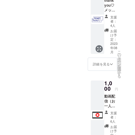
thank
欄にお
you♡
名前を
メッ
ご記入
セージ
くださ
支援
入り公
い パン
者：
演のチ
フレッ
4人
ケッ
ト作成
お届
ト 大
の都合
け予
人1枚
上、7月
定：
はがき
2023
20日ま
年08
でご自
でにご
こ
月
宅まで
支援い
の
リ
お届け
ただい
タ
ー
します
た方に
ン
詳細を見る
を
※3公演
限りま
選
択
ありま
す 増額
す
る
すの
も可能
1,0
で、ど
ですの
の公演
00
で、ご
円
を希望
支援よ
動画配
される
ろしく
信（お
かをご
お願い
一人様
選択く
しま
用） 第
ださ
す！
支援
11回い
い。
者：
としま
6人
8.6平和
お届
劇
け予
Made in
定：