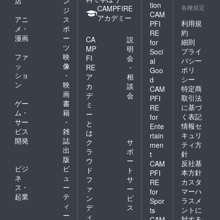
店
ン
e、
tion
かねま
各種規定
CAMPFIRE
Safari
ジ
CAM
す。
、
アカデミー
アニ
ス
利用規
PFI
Firefox)
メ・
ポ
約
RE
・
漫画
ー
CA
説
iPadOS
細則
for
ツ
MP
明
最新
プライ
Soci
ファ
映
バー
FI
会
バシー
al
ジョン
ッ
像
RE
・
ポリ
Goo
(Google
ショ
・
ア
相
シー
d
Chrom
ン
映
カ
談
e、
特定商
CAM
画
デ
会
Safari
取引法
PFI
ゲー
書
、
ミ
に基づ
RE
Firefox)
ム・
籍
ー
く表記
for
・
サー
・
と
情報セ
Ente
Android
ビス
雑
は
キュリ
OS 5以
rtain
開発
誌
ク
サ
降
ティ方
men
出
(Google
ラ
ポ
針
t
Chrom
版
ウ
ー
反社基
CAM
e、
ビジ
ビ
ド
ト
本方針
PFI
Firefox)
ネ
ュ
フ
サ
カスタ
RE
※各ブラ
ス・
ー
ァ
ー
ウザ
マーハ
for
起業
テ
ン
ビ
は、い
ラスメ
Spor
ィ
ずれも
デ
ス
ントに
ts
最新版
ー
ィ
対する
CAM