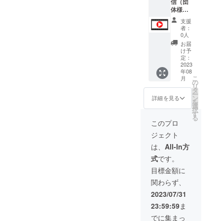
信（団
0公演時
援の際
は、社
o」を使
ブレッ
体様
に撮影
に必要
会的に
用した
ト] ・
用） グ
された
枚数分
意義の
支援
動画配
iOS
ループ
ものに
を増額
者：
ある活
信とな
12.4以
やこど
なりま
0人
いただ
動をし
りま
降
も会な
す
き、必
お届
ている
す。必
(Google
どで集
※DVD
け予
ず備考
個人や
ず推奨
Chrom
まって
は、有
定：
欄にお
団体に
環境に
e、
いっ
2023
償無償
書き添
つい
て視聴
Safari
年08
しょに
にかか
えくだ
て、児
が可能
こ
、
月
観たい
わらず
の
さい。
童文学
かご確
リ
Firefox)
方はこ
複製す
タ
ご記入
作家が
認くだ
ー
・
ちらで
ること
ン
詳細を見る
のない
取材・
さい。
を
iPadOS
おねが
は禁止
選
場合の
執筆、
■動画視
択
最新
いしま
いたし
す
対応は
写真付
聴にお
る
バー
す！ 第
ます
このプロ
できま
で1冊の
ける推
ジョン
11回い
せんの
本にま
奨環境
(Google
ジェクト
としま
でご了
とめら
[スマー
Chrom
8.6平和
は、
All-In方
承くだ
れたも
トフォ
e、
劇
さい
ので
ン、タ
Safari
式
です。
Made in
す。
ブレッ
、
Dream
目標金額に
ト] ・
Firefox)
～平和
「平
iOS
・
関わらず、
への想
和劇を
12.4以
Android
いをつ
2023/07/31
みんな
降
OS 5以
なぐ青
で創
(Google
降
23:59:59
ま
い目の
る」と
Chrom
(Google
人形
でに集まっ
いう活
e、
Chrom