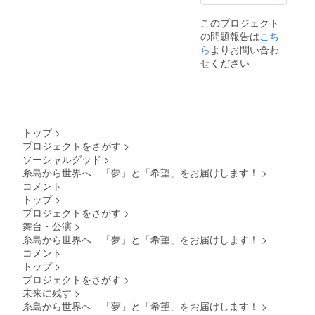
開日よ
用いた
・
り10日
だきま
このプロジェクト
MacOS
間視聴
すよう
10.12.6
の問題報告は
こち
できま
お願い
以降
す 利用
ら
よりお問い合わ
申し上
(Google
動画配
せください
げま
Chrom
信プ
す。 [パ
e、
ラット
ソコン]
Safari
ホー
・
、
ム：
Window
Firefox
Vimeo
s 10以
、
※サイト
トップ
>
降
Micros
利用料
(Google
プロジェクトをさがす
>
oft
はかか
Chrom
Edge) ※
ソーシャルグッド
>
りませ
e、
各ブラ
ん ※本
糸島から世界へ 「夢」と「希望」をお届けします！
>
Firefox
ウザ
リター
コメント
、
は、い
ン内容
トップ
>
Micros
ずれも
の権利
プロジェクトをさがす
>
oft
最新版
は主催
Edge)
をご利
舞台・公演
>
者が有
・
用いた
糸島から世界へ 「夢」と「希望」をお届けします！
しま
>
MacOS
だきま
す。動
コメント
10.12.6
すよう
画サイ
トップ
>
以降
お願い
トなど
プロジェクトをさがす
>
(Google
申し上
への無
Chrom
未来に残す
>
げま
断転
e、
す。 ※
糸島から世界へ 「夢」と「希望」をお届けします！
>
載・共
Safari
イン