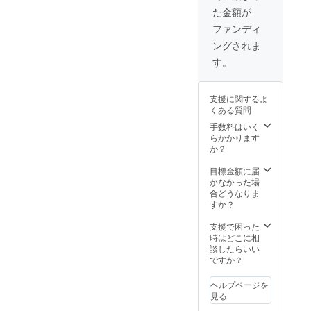
「ルー
動を通
Safari
e、
た金額が
ス」の
して、
、
Firefox)
物語 8
ファンディ
子ども
Firefox)
※各ブラ
月6日
たちの
・
ウザ
ングされま
(日)18:0
心の変
iPadOS
は、い
0公演の
す。
化や成
最新
ずれも
動画を
長が分
バー
最新版
配信し
かりや
ジョン
をご利
ます 視
すく描
(Google
支援に関するよ
用いた
聴用の
かれて
Chrom
くある質問
だきま
URLを
いま
e、
すよう
前日ま
手数料はいく
す。
Safari
お願い
でに
らかかります
、
申し上
メール
か？
Firefox)
げま
で送信
・
す。 [パ
します
目標金額に届
Android
ソコン]
配信開
かなかった場
OS 5以
・
始時
合どうなりま
降
Window
刻：
すか？
(Google
s 10以
17:30頃
Chrom
降
から 公
支援で困った
e、
(Google
演時
時はどこに相
Firefox)
Chrom
間：
談したらいい
※各ブラ
e、
18:00～
ですか？
ウザ
Firefox
約2時
は、い
、
間 配
ヘルプページを
ずれも
Micros
信期
見る
最新版
oft
間：公
をご利
Edge)