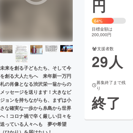
円
まちづくり・地域活性化
64%
目標金額は
CAMPFIRE for Social Good
CAMPFIRE Creation
200,000円
CAMPFIREふるさと納税
machi-ya
コミュニティ
支援者数
29
人
未来を創る子どもたち、そして今
を創る大人たちへ 来年新一万円
募集終了まで残
札の肖像となる渋沢栄一翁からの
り
メッセージを送ります！大きなビ
終了
ジョンを持ちながらも、まずは小
さな確実な一歩から糸島から世界
へ！コロナ禍で辛く厳しい日々を
送っている人々へも 夢や希望
（ひかり）を届けたい！