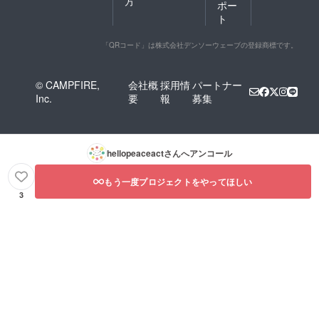
方
Safari
ポー
、
ト
Firefox
、
「QRコード」は株式会社デンソーウェーブの登録商標です。
Micros
oft
Edge) ※
各ブラ
© CAMPFIRE,
会社概
採用情
パートナー
ウザ
Inc.
要
報
募集
は、い
ずれも
最新版
をご利
用いた
hellopeaceact
さんへアンコール
だきま
すよう
もう一度プロジェクトをやってほしい
お願い
申し上
3
げま
す。 ※
イン
ター
ネット
回線の
突発的
なトラ
ブルに
よる公