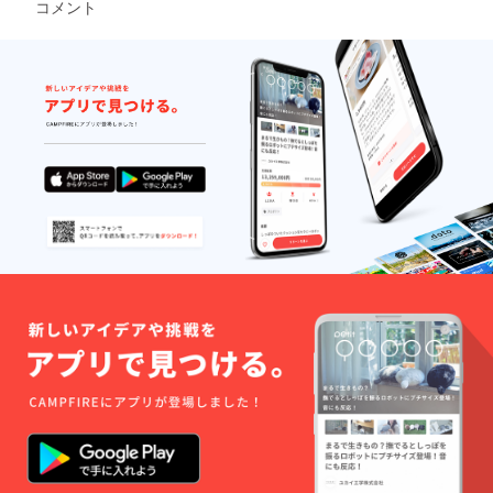
有を
コメント
、
ター
行った
Firefox
ネット
場合、
、
回線の
法的責
Micros
突発的
任に問
oft
なトラ
われる
Edge) ※
ブルに
場合が
各ブラ
よる公
ござい
ウザ
演の一
ます。
は、い
時中断
また、
ずれも
の可能
スマー
最新版
性があ
トフォ
をご利
ること
ンやデ
用いた
をご了
ジタル
だきま
承くだ
カメラ
すよう
さい。
などに
お願い
視聴前
よる撮
申し上
に必ず
影、及
げま
動画視
び録音
す。 ※
聴に適
は一切
イン
した通
禁止い
ター
信環境
たしま
ネット
をご準
す。 本
回線の
備くだ
公演は
突発的
さい。
動画配
なトラ
※お客様
信プ
ブルに
のイン
ラット
よる公
ター
ホーム
演の一
ネット