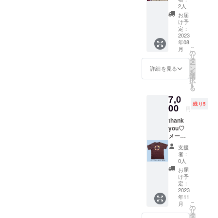
ケット
トを演
り10日
2人
しま
（大人
じた
間視聴
す。動
お届
こども
「いと
できま
け予
画サイ
共通チ
しま8.6
定：
す 利用
トなど
ケット1
2023
平和
動画配
への無
年08
枚） ご
劇」 を
信プ
断転
こ
月
覧いた
1冊お送
の
ラット
載・共
リ
だきや
りしま
タ
ホー
有を
ー
すい指
す！ こ
ン
ム：
詳細を見る
行った
を
定席を
こでし
選
Vimeo
場合、
択
あなた
かな
す
※サイト
法的責
る
のため
い、著
利用料
任に問
7,0
にご用
者のさ
はかか
われる
残り5
意いた
00
さきあ
りませ
場合が
円
しま
りさん
ん ※本
ござい
thank
す！ オ
のサイ
リター
ます。
you♡
プショ
ン入り
ン内容
また、
メール
ンから
です！
の権利
スマー
希少ハ
ご希望
判型・
は主催
トフォ
支援
ロー
の公演
ページ
者が有
者：
ンやデ
ピース
をお選
数 ：
0人
しま
ジタル
アクト
びくだ
A5・
す。動
お届
カメラ
オリジ
さい お
128ペー
け予
画サイ
などに
ナルT
子さま
定：
ジ
トなど
よる撮
シャツ
2023
(中学生
ハード
への無
影、及
年11
※サイズ
まで)の
カバー
断転
び録音
こ
月
は（身
場合は
の
＊この
載・共
は一切
リ
丈66
おひと
タ
「感動
有を
禁止い