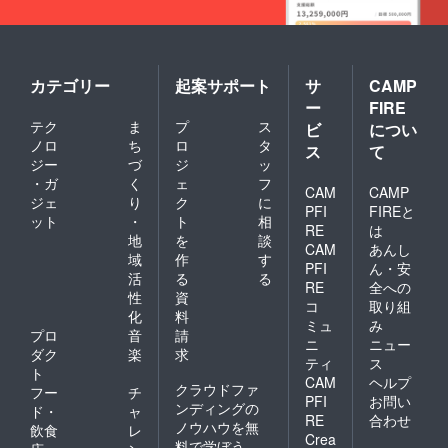
「Vime
時中断
環境に
o」を使
の可能
伴う閲
用した
性があ
覧の不
動画配
ること
具合に
信とな
をご了
関して
りま
カテゴリー
起案サポート
サ
CAMP
承くだ
は当方
す。必
ー
FIRE
さい。
は責任
ず推奨
視聴前
テク
ま
プ
ス
を負い
ビ
につい
環境に
に必ず
かねま
ノロ
ち
ロ
タ
て視聴
ス
て
動画視
す。
が可能
ジー
づ
ジ
ッ
聴に適
かご確
・ガ
く
ェ
フ
した通
CAM
CAMP
認くだ
ジェ
り
ク
に
信環境
PFI
FIREと
さい。
ット
・
ト
相
をご準
■動画視
RE
は
備くだ
地
を
談
聴にお
CAM
あんし
さい。
域
作
す
ける推
PFI
ん・安
※お客様
奨環境
活
る
る
のイン
RE
全への
[スマー
性
資
ター
コ
取り組
トフォ
化
料
ネット
ン、タ
ミュ
み
環境に
プロ
音
請
ブレッ
ニ
ニュー
伴う閲
ダク
楽
求
ト] ・
ティ
ス
覧の不
iOS
ト
具合に
CAM
ヘルプ
12.4以
クラウドファ
フー
チ
関して
PFI
お問い
降
ンディングの
ド・
ャ
は当方
(Google
RE
合わせ
ノウハウを無
は責任
飲食
レ
Chrom
Crea
を負い
料で学ぼう