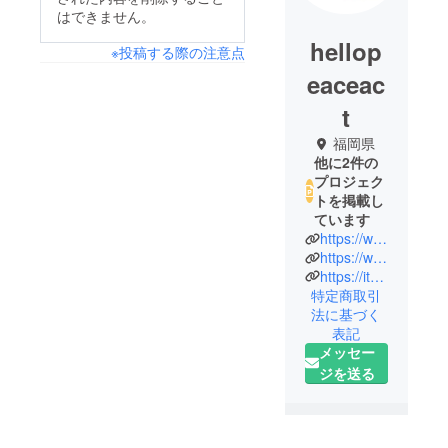
はできません。
hellop
※投稿する際の注意点
eaceac
t
福岡県
他に2件の
プロジェク
トを掲載し
ています
https://www.instagram.com/86_peaceact/
https://www.facebook.com/86heiwa
https://itoshima.cc/86heiwa/
特定商取引
法に基づく
表記
メッセー
ジを送る