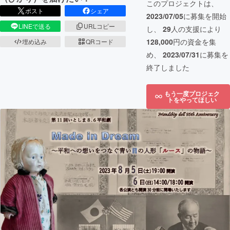
このプロジェクトは、
ポスト
シェア
2023/07/05
に募集を開始
LINEで送る
URLコピー
し、
29
人の支援により
128,000
円の資金を集
埋め込み
QRコード
め、
2023/07/31
に募集を
終了しました
もう一度プロジェク
トをやってほしい