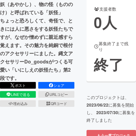
妖（あやかし）、物の怪（ものの
支援者数
まちづくり・地域活性化
け）と呼ばれている「妖怪」
0
人
ちょっと恐ろしくて、奇怪で、と
きには人に悪さをする妖怪たちで
CAMPFIRE for Social Good
CAMPFIRE Creation
すが、なぜか憎めずに親近感すら
CAMPFIREふるさと納税
machi-ya
コミュニティ
募集終了まで残
覚えます。その魅力を純銅で根付
り
のアクセサリーにました。縄文ア
終了
クセサリーDo_goodsがつくる可
愛い「いにしえの妖怪たち」第2
段です。
ポスト
シェア
LINEで送る
URLコピー
このプロジェクトは、
埋め込み
QRコード
2023/06/22
に募集を開始
し、
2023/07/30
に募集を
終了しました
もう一度プロジェク