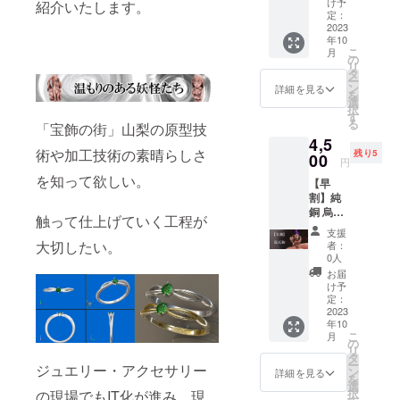
け予
紹介いたします。
格で
定：
す。 一
2023
年10
般販売
こ
月
価格：
の
リ
4,800円
タ
ー
（税
ン
詳細を見る
を
込・送
選
択
料別）
す
る
「宝飾の街」山梨の原型技
本体；
4,5
純銅
術や加工技術の素晴らしさ
残り5
（アン
00
円
ティー
を知って欲しい。
【早
ク仕上
割】純
げ）※
銅 烏天
コート
触って仕上げていく工程が
狗 限定
はして
支援
５個 ※
いませ
大切したい。
者：
税込・
んの
0人
送料込
で、経
お届
みの価
年変化
け予
格で
をして
定：
す。 一
2023
きま
年10
般販売
す。 本
こ
月
価格：
体サイ
の
リ
4,800円
ズ：高
タ
ー
ジュエリー・アクセサリー
（税
さ約
ン
詳細を見る
を
込・送
18.5m
選
択
の現場でもIT化が進み、現
料別）
m スト