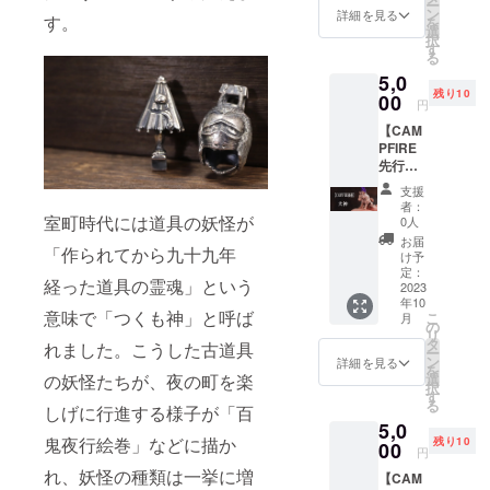
ー
価格：
ズ：高
ン
詳細を見る
す。
を
4,800円
さ約
選
択
（税
18mm
す
る
込・送
スト
5,0
料別）
ラップ
残り10
本体；
00
紐：
円
純銅
紫 ※
【CAM
（アン
ポーチ
PFIRE
ティー
を添え
先行販
ク仕上
てお届
売】純
げ）※
けいた
支援
銅 犬神
コート
しま
者：
※税込・
室町時代には道具の妖怪が
はして
す。
0人
送料込
いませ
【注意
お届
「作られてから九十九年
みの価
んの
事項】
け予
格で
で、経
定：
純銅は
経った道具の霊魂」という
す。 一
2023
年変化
硬さを
年10
般販売
をして
つける
意味で「つくも神」と呼ば
こ
月
価格：
きま
の
割金を
リ
5,000円
す。 本
タ
入れて
れました。こうした古道具
ー
（税
体サイ
ン
いない
詳細を見る
を
込・送
ズ：高
の妖怪たちが、夜の町を楽
選
ので、
択
料別）
さ約 11
す
金棒部
る
しげに行進する様子が「百
本体；
mm x
分に強
5,0
純銅
幅約19
い力を
鬼夜行絵巻」などに描か
残り10
（アン
00
mm ス
与える
円
ティー
トラッ
と曲が
れ、妖怪の種類は一挙に増
【CAM
ク仕上
プ紐：
ります