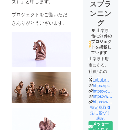
ズ）」と申します。
スプラ
ンニン
プロジェクトをご覧いただ
グ
きありがとうございます。
山梨県
他に21件の
プロジェク
トを掲載し
ています
山梨県甲府
市にある、
社員4名の
ジュエ
LuLuLa_peace
リー・アク
https://ps-planning.jp/
セサリーの
https://dogoods.base.shop/
https://www.creema.jp/c/lulula
企画製造会
https://wanoro.base.shop/
社です。
特定商取引
私たちは宝
法に基づく
飾の街『甲
表記
府』の強み
メッセー
をいかし、
ジを送る