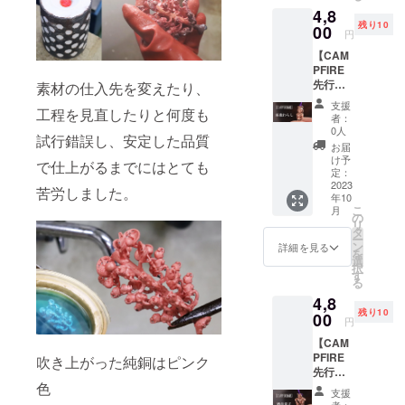
m スト
4,8
本体；
ラップ
残り10
純銅
00
紐：
円
（アン
紫 ※
【CAM
ティー
ポーチ
PFIRE
ク仕上
を添え
先行販
げ）※
素材の仕入先を変えたり、
てお届
売】純
コート
けいた
支援
工程を見直したりと何度も
銅 座敷
はして
しま
者：
わらし
いませ
す。
0人
試行錯誤し、安定した品質
※税込・
んの
お届
送料込
で、経
け予
で仕上がるまでにはとても
みの価
年変化
定：
格で
2023
をして
苦労しました。
年10
す。 一
きま
こ
月
般販売
す。 本
の
リ
価格：
体サイ
タ
ー
4,800円
ズ：高
ン
詳細を見る
を
（税
さ約
選
択
込・送
18mm
す
る
料別）
スト
4,8
本体；
ラップ
残り10
純銅
00
紐：
円
（アン
紫 ※
【CAM
ティー
ポーチ
PFIRE
ク仕上
吹き上がった純銅はピンク
を添え
先行販
げ）※
てお届
色
売】純
コート
けいた
支援
銅 酒
はして
しま