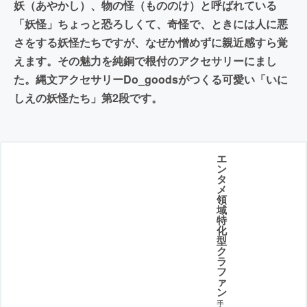
妖（あやかし）、物の怪（もののけ）と呼ばれている
「妖怪」ちょっと恐ろしくて、奇怪で、ときには人に悪
さをする妖怪たちですが、なぜか憎めずに親近感すら覚
えます。その魅力を純銅で根付のアクセサリーにまし
た。縄文アクセサリーDo_goodsがつくる可愛い「いに
しえの妖怪たち」第2段です。
エ
ン
タ
メ
領
域
特
化
型
ク
ラ
フ
ァ
ン
手