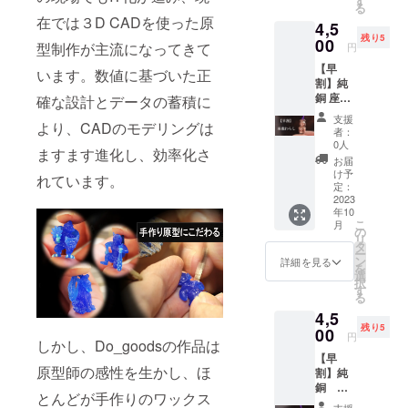
す
る
本体；
ラップ
在では３D CADを使った原
4,5
純銅
紐：
残り5
（アン
00
紫 ※
型制作が主流になってきて
円
ティー
ポーチ
【早
ク仕上
を添え
います。数値に基づいた正
割】純
げ）※
てお届
銅 座敷
コート
確な設計とデータの蓄積に
けいた
わらし
はして
しま
支援
より、CADのモデリングは
限定５
いませ
す。
者：
個 ※税
んの
0人
ますます進化し、効率化さ
込・送
で、経
お届
料込み
年変化
け予
れています。
の価格
をして
定：
です。
2023
きま
年10
一般販
す。 本
こ
月
売価
体サイ
の
リ
格：
ズ：高
タ
ー
4,800円
さ約
ン
詳細を見る
を
（税
18mm
選
択
込・送
スト
す
る
料別）
ラップ
4,5
本体；
紐：
残り5
純銅
00
紫 ※
円
しかし、Do_goodsの作品は
（アン
ポーチ
【早
ティー
を添え
原型師の感性を生かし、ほ
割】純
ク仕上
てお届
銅 酒
げ）※
けいた
とんどが手作りのワックス
吞童
コート
しま