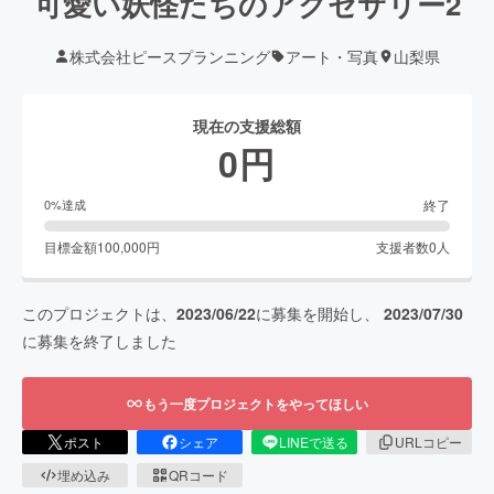
可愛い妖怪たちのアクセサリー2
株式会社ピースプランニング
アート・写真
山梨県
現在の支援総額
0
円
終了
0
%達成
目標金額
100,000
円
支援者数
0
人
このプロジェクトは、
2023/06/22
に募集を開始し、
2023/07/30
に募集を終了しました
もう一度プロジェクトをやってほしい
ポスト
シェア
LINEで送る
URLコピー
埋め込み
QRコード