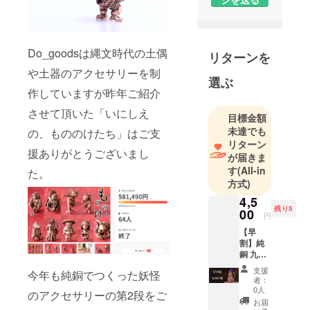
散在するマ
イスターの
技術を集積
Do_goodsは縄文時代の土偶
リターンを
して、お客
や土器のアクセサリーを制
様のご要望
選ぶ
に最も適し
作していますが昨年ご紹介
た人選を
させて頂いた「いにしえ
目標金額
し、作品を
未達でも
の、もののけたち」はご支
トータルプ
リターン
ロデュース
援ありがとうございまし
が届きま
していま
す
(All-in
た。
す。
方式)
4,5
〒400-0851
残り5
00
円
山梨県甲府
【早
市住吉5-4-6
割】純
銅 九尾
株式会社
の狐 限
ピースプラ
支援
今年も純銅でつくった妖怪
定５個
者：
ンニング
※税込・
0人
のアクセサリーの第2段をご
送料込
プロジェク
お届
みの価