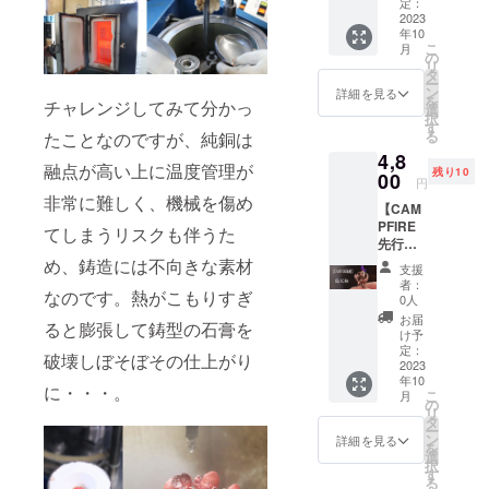
みの価
をして
定：
格で
2023
きま
年10
す。 一
す。 本
こ
月
般販売
体サイ
の
リ
価格：
ズ：高
タ
ー
4,800円
さ約
ン
詳細を見る
を
チャレンジしてみて分かっ
（税
22mm
選
択
込・送
スト
す
る
たことなのですが、純銅は
料別）
ラップ
4,8
本体；
紐：
融点が高い上に温度管理が
残り10
純銅
00
紫 ※
円
（アン
ポーチ
非常に難しく、機械を傷め
【CAM
ティー
を添え
PFIRE
ク仕上
てお届
てしまうリスクも伴うた
先行販
げ）※
けいた
売】純
め、鋳造には不向きな素材
コート
しま
支援
銅 烏天
はして
す。
者：
なのです。熱がこもりすぎ
狗 ※税
いませ
0人
込・送
んの
お届
ると膨張して鋳型の石膏を
料込み
で、経
け予
の価格
年変化
定：
破壊しぼそぼその仕上がり
です。
2023
をして
年10
一般販
きま
に・・・。
こ
月
売価
す。 本
の
リ
格：
体サイ
タ
ー
4,800円
ズ：高
ン
詳細を見る
を
（税
さ約
選
択
込・送
18.5m
す
る
料別）