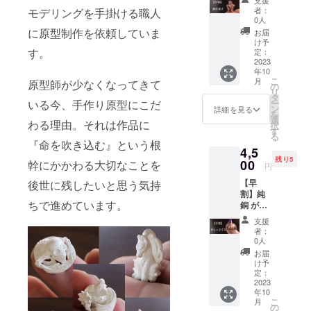
支援
子 限
はして
す。
者：
モデリングを手掛ける職人
定５個
いませ
0人
※税込・
んの
に原型制作を依頼していま
お届
送料込
で、経
け予
みの価
す。
年変化
定：
格で
2023
をして
年10
す。 一
きま
こ
月
原型師が少なくなってきて
般販売
す。 本
の
リ
価格：
体サイ
タ
いる今、手作り原型にこだ
ー
4,800円
ズ：高
ン
詳細を見る
を
（税
さ約
選
わる理由。それは作品に
択
込・送
20mm
す
る
料別）
スト
『命を吹き込む』という根
4,5
本体；
ラップ
残り5
純銅
00
幹にかかわる大切なことを
紐：
円
（アン
紫 ※
【早
後世に残したいと思う気持
ティー
ポーチ
割】純
ク仕上
を添え
ちで進めています。
銅 が
げ）※
てお届
しゃど
コート
けいた
支援
くろ
はして
しま
者：
限定５
いませ
す。
0人
個 ※税
んの
お届
込・送
で、経
け予
料込み
年変化
定：
の価格
2023
をして
年10
です。
きま
こ
月
一般販
す。 本
の