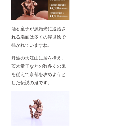
酒吞童子が源頼光に退治さ
れる場面は多くの浮世絵で
描かれていますね。
丹波の大江山に居を構え、
茨木童子などの数多くの鬼
を従えて京都を攻めようと
した伝説の鬼です。