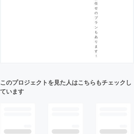
任
せ
の
プ
ラ
ン
も
あ
り
ま
す
！
このプロジェクトを見た人はこちらもチェックし
ています