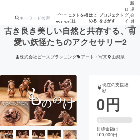
新
ロ
規
グ
会
プロジェクトを掲
はじ
プロジェクト
/
載するには
める
をさがす
イ
員
ン
登
古き良き美しい自然と共存する、可
録
愛い妖怪たちのアクセサリー2
人気のプロ
注目のリ
注目の新着プロ
募集終了が近いプ
もうすぐ公開
株式会社ピースプランニング
アート・写真
山梨県
ジェクト
ターン
ジェクト
ロジェクト
されます
アート・写真
音楽
現在の支援総
額
0
円
テクノロジー・ガジェット
ゲーム・サ
映像・映画
書籍・雑誌
0%
目標金額は
100,000円
ビジネス・起業
チャレンジ