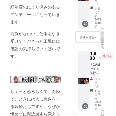
者：
吞童子
いませ
す。
0人
経年変化により深みのある
※税込・
んの
お届
送料込
で、経
け予
アンティークになっていき
みの価
年変化
定：
格で
2023
をして
ます。
年10
す。 一
きま
こ
月
般販売
す。 本
の
リ
価格：
体サイ
タ
前例がない中、仕事を引き
ー
4,800円
ズ：高
ン
詳細を見る
を
（税
受けてくださった工場には
さ約
選
択
込・送
20mm
す
る
感謝の気持ちでいっぱいで
料別）
スト
4,8
本体；
ラップ
す。
残り10
純銅
00
紐：
円
（アン
紫 ※
【CAM
ティー
ポーチ
PFIRE
ク仕上
を添え
先行販
げ）※
てお届
売】純
コート
けいた
支援
銅 が
はして
しま
者：
しゃど
いませ
す。
0人
くろ ※
んの
ちょっと恐ろしくて、奇怪
お届
税込・
で、経
け予
送料込
年変化
定：
で、ときには人に悪さをす
みの価
2023
をして
年10
る妖怪たちですが、なぜか
格で
きま
こ
月
す。 一
す。 本
の
リ
憎めずに親近感すら覚えま
般販売
体サイ
タ