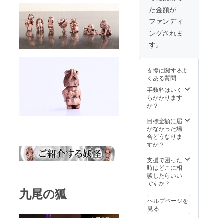
をして
た金額が
きま
す。 本
ファンディ
体サイ
ングされま
ズ：高
さ約
す。
22mm
スト
ラップ
支援に関するよ
紐：
くある質問
紫 ※
ポーチ
手数料はいく
を添え
らかかります
てお届
か？
けいた
しま
目標金額に届
す。
かなかった場
合どうなりま
すか？
支援で困った
時はどこに相
談したらいい
ですか？
九尾の狐
ヘルプページを
見る