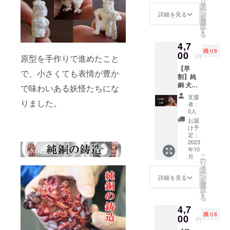
リ
売価
体サイ
タ
ー
格：
ズ：高
ン
詳細を見る
を
4,800円
さ約
選
択
（税
18mm
す
る
込・送
スト
4,7
料別）
ラップ
残り5
本体；
00
紐：
円
原型を手作りで進めたこと
純銅
紫 ※
【早
（アン
ポーチ
で、小さくても表情が豊か
割】純
ティー
を添え
銅 犬
ク仕上
で味わいある妖怪たちにな
てお届
神 限
げ）※
けいた
支援
定５
りました。
コート
しま
者：
個 ※
はして
す。
0人
税込・
いませ
【注意
お届
送料込
んの
事項】
け予
みの価
で、経
定：
純銅は
格で
2023
年変化
硬さを
年10
す。 一
をして
つける
こ
月
般販売
きま
の
割金を
リ
価格：
す。 本
タ
入れて
ー
5,000円
体サイ
ン
いない
詳細を見る
を
（税
ズ：高
選
ので、
択
込・送
さ約 11
す
金棒部
る
料別）
mm x
分に強
4,7
本体；
幅約19
い力を
残り5
純銅
00
mm ス
与える
円
（アン
トラッ
と曲が