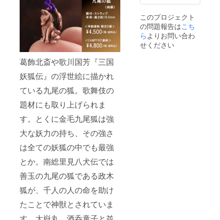
このプロジェクト
の問題報告は
こち
ら
よりお問い合わ
せください
葛飾北斎や歌川国芳『三国
妖狐伝』の浮世絵に描かれ
ている九尾の狐。歌舞伎の
題材にも取り上げられま
す。とくに金毛九尾狐は強
大な妖力の持ち、その強さ
は全ての妖狐の中でも最強
とか。南総里見八犬伝では
善玉の九尾の狐である政木
狐が、千人の人の命を助け
たことで神獣とされていま
す。大嶽丸、酒呑童子と並