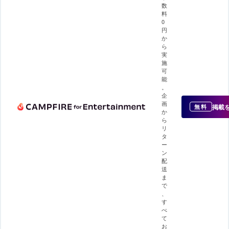
数
料
0
円
か
ら
実
施
可
能
。
企
画
掲載
無料
か
ら
リ
タ
ー
ン
配
送
ま
で
、
す
べ
て
お