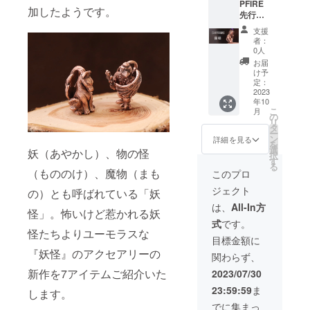
PFIRE
げ）※
紫 ※
ので、
加したようです。
先行販
コート
ポーチ
取り扱
売】純
はして
を添え
いにご
支援
銅 猫
いませ
てお届
注意く
者：
娘 ※
んの
けいた
0人
ださ
税込・
で、経
しま
い。
お届
送料込
年変化
す。
け予
みの価
をして
定：
格で
2023
きま
年10
す。 一
す。 本
こ
月
般販売
体サイ
の
リ
価格：
ズ：高
タ
ー
5,000円
さ約
ン
詳細を見る
を
（税
18mm
選
妖（あやかし）、物の怪
択
込・送
スト
す
る
料別）
ラップ
（もののけ）、魔物（まも
このプロ
本体；
紐：
ジェクト
の）とも呼ばれている「妖
純銅
紫 ※
（アン
ポーチ
は、
All-In方
怪」。怖いけど惹かれる妖
ティー
を添え
式
です。
ク仕上
てお届
怪たちよりユーモラスな
げ）※
けいた
目標金額に
コート
しま
『妖怪』のアクセアリーの
関わらず、
はして
す。
いませ
新作を7アイテムご紹介いた
2023/07/30
んの
23:59:59
ま
で、経
します。
年変化
でに集まっ