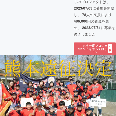
このプロジェクトは、
2023/07/03
に募集を開始
し、
78
人の支援により
486,000
円の資金を集
め、
2023/07/31
に募集を
終了しました
もう一度プロジェ
1
クトをやってほし
6
い