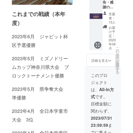
告・感
きま
た方の
謝の
す。 ※
みお呼
メッ
動画内
これまでの戦績（本年
びさせ
支援
セージ
でお呼
ていた
者：
動画・
度）
びする
だきま
13人
チーム
お名前
す。）
お届
特製ス
を備考
※チーム
け予
ポーツ
2023年6月 ジャビット杯
欄にご
定：
特製ハ
タオル
2023
記入く
ンカチ
区予選優勝
年09
を１枚
ださ
につい
こ
月
送らせ
い。
の
て 生
リ
ていた
（ニッ
タ
地厚
2023年5月 ミズノドリー
ー
だきま
クネー
ン
45匁
詳細を見る
を
す。 ※
ム可・
選
サイ
ムカップ神奈川県大会 ブ
択
動画は
公序良
す
ズ
る
メール
俗に反
200×20
ロックトーナメント優勝
このプロ
に添付
するも
0mm
ジェクト
して送
のは不
綿100%
らせて
2023年5月 県争奪大会
可・ご
※イメー
は、
All-In方
いただ
記入い
ジと多
式
です。
準優勝
きま
ただい
少異な
す。 ※
た方の
ること
目標金額に
動画内
みお呼
があり
2023年4月 全日本学童市
関わらず、
でお呼
びさせ
ます、
びする
ていた
ご了承
2023/07/31
大会 3位
お名前
だきま
下さ
23:59:59
ま
を備考
す。）
い。
欄にご
※チーム
でに集まっ
2023年4月 全日本学童区