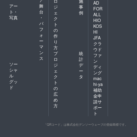
ロ
施
AD
アー
舞
ジ
事
FOR
ト・
台
ェ
例
ALL
写真
・
ク
HIO
パ
ト
KOS
フ
の
HI
ォ
作
JFA
ー
り
クラ
マ
方
ウド
ン
プ
統
ファ
ス
ロ
計
ン
ソー
ジ
デ
ディ
シャ
ェ
ー
ング
ル
ク
タ
mac
グッ
ト
hi-ya
ド
の
補助
広
金申
め
請サ
方
ポー
ト
「QRコード」は株式会社デンソーウェーブの登録商標です。