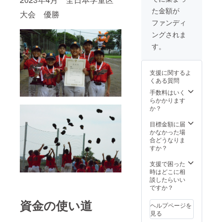
記入く
特製ス
た金額が
ださ
ポーツ
大会 優勝
い。
タオル
ファンディ
（ニッ
につい
ングされま
クネー
て 生
ム可・
地厚
す。
公序良
508匁
俗に反
サイ
するも
ズ
支援に関するよ
のは不
1100×4
くある質問
可・ご
00mm
記入い
綿
手数料はいく
ただい
100% ※
らかかります
た方の
イメー
か？
みお呼
ジと多
びさせ
少異な
目標金額に届
ていた
ること
かなかった場
だきま
があり
合どうなりま
す。）
ます、
すか？
※チーム
ご了承
特製ス
下さ
支援で困った
ポーツ
い。
時はどこに相
タオル
談したらいい
につい
ですか？
て 生
資金の使い道
地厚
ヘルプページを
508匁
見る
サイ