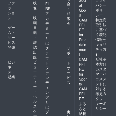
Soci
ファ
映
FI
会
バシー
al
ッ
像
RE
・
ポリ
Goo
ショ
・
ア
相
シー
d
ン
映
カ
談
特定商
CAM
画
デ
会
取引法
PFI
ゲー
書
ミ
に基づ
RE
ム・
籍
ー
く表記
for
サー
・
と
情報セ
Ente
ビス
雑
は
キュリ
rtain
開発
誌
ク
サ
ティ方
men
出
ラ
ポ
針
t
版
ウ
ー
反社基
CAM
ビジ
ビ
ド
ト
本方針
PFI
ネ
ュ
フ
サ
カスタ
RE
ス・
ー
ァ
ー
マーハ
for
起業
テ
ン
ビ
ラスメ
Spor
ィ
デ
ス
ントに
ts
ー
ィ
対する
CAM
・
ン
考え方
PFI
ヘ
グ
クッ
RE
ル
と
キーポ
ふる
ス
は
リシー
さと
ケ
プ
実
納税
ア