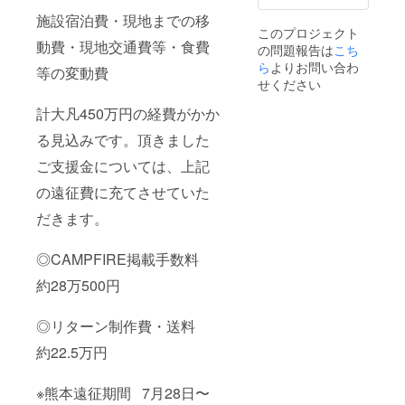
ズ
施設宿泊費・現地までの移
1100×4
このプロジェクト
00mm
動費・現地交通費等・食費
の問題報告は
こち
綿
100% ※
ら
よりお問い合わ
等の変動費
イメー
せください
ジと多
少異な
計大凡450万円の経費がかか
ること
があり
る見込みです。頂きました
ます、
ご支援金については、上記
ご了承
下さ
の遠征費に充てさせていた
い。
だきます。
◎CAMPFIRE掲載手数料
約28万500円
◎リターン制作費・送料
約22.5万円
※熊本遠征期間 7月28日〜