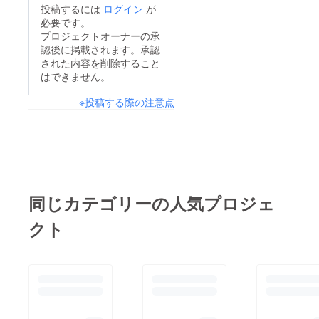
投稿するには
ログイン
が
になりホッとしていま
必要です。
す。上には上がいる
プロジェクトオーナーの承
認後に掲載されます。承認
事、自分たちには確実
された内容を削除すること
に力がある事。色々な
はできません。
事を知ることができま
※投稿する際の注意点
したp(^_^)q夜は、頑
張ったご褒美の花火大
会！！ユニフォームを
脱ぐと、普通のやん
ちゃな小学生たちです
^ ^
同じカテゴリーの人気プロジェ
クト