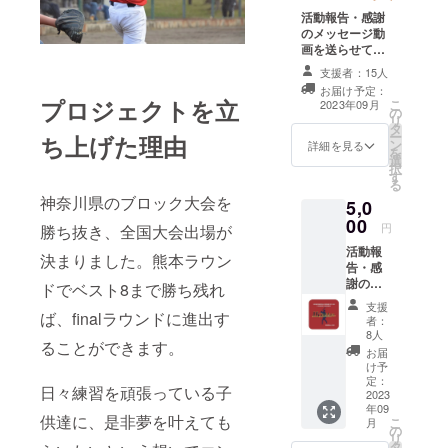
活動報告・感謝
のメッセージ動
画を送らせて頂
きます。 ※動画
支援者：15人
はメールに添付
お届け予定：
して送らせてい
プロジェクトを立
こ
2023年09月
の
ただきます。 ※
リ
タ
動画内でお呼び
ー
ち上げた理由
ン
するお名前を備
詳細を見る
を
選
考欄にご記入く
択
す
ださい。（ニッ
る
クネーム可・公
神奈川県のブロック大会を
5,0
序良俗に反する
00
ものは不可・ご
円
勝ち抜き、全国大会出場が
記入いただいた
活動報
方のみお呼びさ
決まりました。熊本ラウン
告・感
せていただきま
謝の
ドでベスト8まで勝ち残れ
す。）
メッ
支援
セージ
ば、finalラウンドに進出す
者：
動画・
8人
ることができます。
チーム
お届
特製ハ
け予
ンカチ
定：
日々練習を頑張っている子
を１枚
2023
年09
送らせ
供達に、是非夢を叶えても
こ
月
ていた
の
リ
だきま
タ