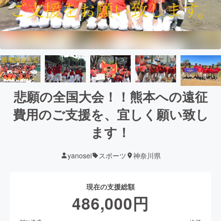
悲願の全国大会！！熊本への遠征
費用のご支援を、宜しく願い致し
ます！
yanosei
スポーツ
神奈川県
現在の支援総額
486,000
円