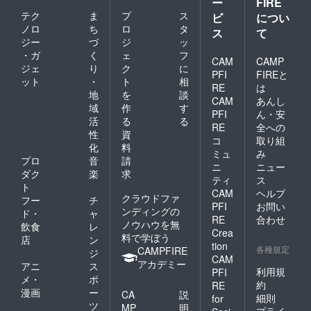
ー
FIRE
テク
ま
プ
ス
ビ
につい
ノロ
ち
ロ
タ
ス
て
ジー
づ
ジ
ッ
・ガ
く
ェ
フ
CAM
CAMP
ジェ
り
ク
に
PFI
FIREと
ット
・
ト
相
RE
は
地
を
談
CAM
あんし
域
作
す
PFI
ん・安
活
る
る
RE
全への
性
資
コ
取り組
化
料
ミュ
み
プロ
音
請
ニ
ニュー
ダク
楽
求
ティ
ス
ト
CAM
ヘルプ
クラウドファ
フー
チ
PFI
お問い
ンディングの
ド・
ャ
RE
合わせ
ノウハウを無
飲食
レ
Crea
料で学ぼう
店
ン
tion
各種規定
CAMPFIRE
ジ
CAM
アカデミー
アニ
ス
利用規
PFI
メ・
ポ
約
RE
漫画
ー
CA
説
細則
for
ツ
MP
明
プライ