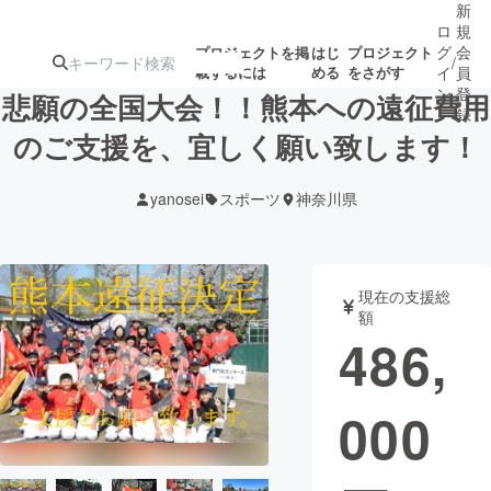
新
ロ
規
グ
会
プロジェクトを掲
はじ
プロジェクト
/
載するには
める
をさがす
イ
員
ン
登
悲願の全国大会！！熊本への遠征費用
録
のご支援を、宜しく願い致します！
人気のプロ
注目のリ
注目の新着プロ
募集終了が近いプ
もうすぐ公開
yanosei
スポーツ
神奈川県
ジェクト
ターン
ジェクト
ロジェクト
されます
アート・写真
音楽
現在の支援総
額
486,
テクノロジー・ガジェット
ゲーム・サ
000
映像・映画
書籍・雑誌
ビジネス・起業
チャレンジ