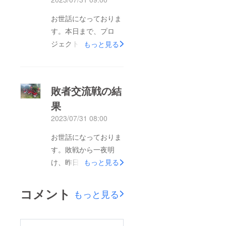
な方からのご支援を頂
くことができました！
お世話になっておりま
集まりました支援金に
す。本日まで、プロ
ついては、今回の遠征
ジェクトを支えてくだ
もっと見る
費に当てさせていただ
さった全ての方々に感
きます！皆様、誠に有
謝申し上げます。遂に
難うございました。支
クラウドファンディン
敗者交流戦の結
援者様へのリターンに
グ最終日を迎えまし
ついては、９月中旬〜
果
た！プロジェクトへの
下旬のお届けを予定し
2023/07/31 08:00
支援をご検討の方、是
ております。お待ちい
非終了前に！最後のひ
お世話になっておりま
ただけると幸いです。
と押しを宜しくお願い
す。敗戦から一夜明
引き続き、宜しくお願
致しますm(__)m！
け、昨日は交流戦に臨
もっと見る
い致しますm(._.)m
みました！相手は高円
寺メイト、東京のチー
コメント
もっと見る
ムです。結果は19対1
で勝利！！なんとか、
最後に勝って帰ること