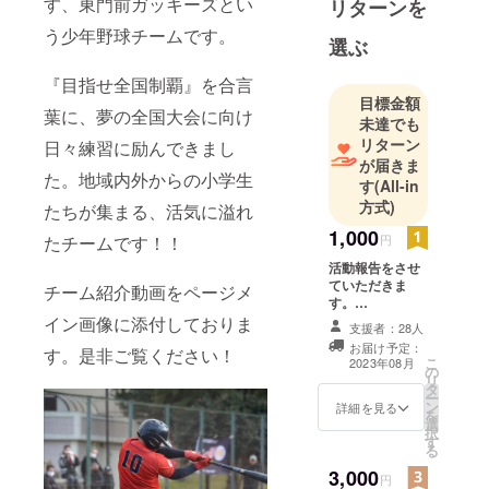
す、東門前ガッキーズとい
リターンを
う少年野球チームです。
選ぶ
『目指せ全国制覇』を合言
目標金額
葉に、夢の全国大会に向け
未達でも
リターン
日々練習に励んできまし
が届きま
た。地域内外からの小学生
す
(All-in
方式)
たちが集まる、活気に溢れ
1,000
たチームです！！
円
活動報告をさせ
ていただきま
チーム紹介動画をページメ
す。
（CAMPFIRE機
イン画像に添付しておりま
支援者：28人
能）
お届け予定：
す。是非ご覧ください！
こ
2023年08月
の
リ
タ
ー
ン
詳細を見る
を
選
択
す
る
3,000
円