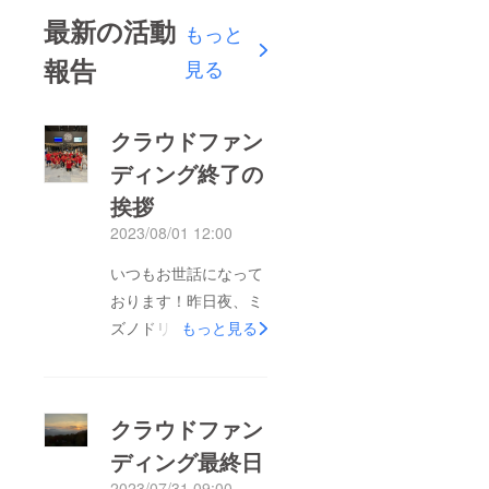
最新の活動
もっと
報告
見る
クラウドファン
ディング終了の
挨拶
2023/08/01 12:00
いつもお世話になって
おります！昨日夜、ミ
ズノドリームカップ熊
もっと見る
本遠征を終えて無事に
神奈川県に戻りまし
た。プロジェクト期間
クラウドファン
も昨日で終了致しまし
ディング最終日
た。期間中は実に様々
2023/07/31 09:00