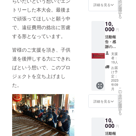
らいたいという想いでエン
ー
す。 ※
ン
詳細を見る
を
動画は
トリーした本大会。最後ま
選
択
メール
す
る
で頑張ってほしいと願う中
に添付
10,
して送
で、遠征費用の捻出に苦慮
らせて
000
円
いただ
する形となっています。
活動報
きま
告・感
す。 ※
謝の
動画内
皆様のご支援を頂き、子供
メッ
でお呼
支援
セージ
びする
達を後押しする力にできれ
者：
動画・
お名前
19人
チーム
を備考
ばという想いで、このプロ
お届
特製ス
欄にご
け予
ジェクトを立ち上げまし
ポーツ
記入く
定：
タオル
2023
ださ
た。
年09
を１枚
い。
こ
月
送らせ
（ニッ
の
リ
ていた
クネー
タ
ー
だきま
ム可・
ン
詳細を見る
を
す。 ※
公序良
選
択
動画は
俗に反
す
る
メール
するも
10,
に添付
のは不
して送
000
可・ご
円
らせて
記入い
活動報
いただ
ただい