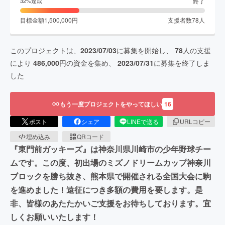
終了
32
%達成
目標金額
1,500,000
円
支援者数
78
人
このプロジェクトは、
2023/07/03
に募集を開始し、
78
人の支援
により
486,000
円の資金を集め、
2023/07/31
に募集を終了しま
した
もう一度プロジェクトをやってほしい
16
ポスト
シェア
LINEで送る
URLコピー
埋め込み
QRコード
『東門前ガッキーズ』は神奈川県川崎市の少年野球チー
ムです。この度、初出場のミズノドリームカップ神奈川
ブロックを勝ち抜き、熊本県で開催される全国大会に駒
を進めました！遠征につき多額の費用を要します。是
非、皆様のあたたかいご支援をお待ちしております。宜
しくお願いいたします！