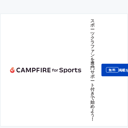
ス
ポ
ー
ツ
ク
ラ
フ
ァ
ン
を
専
門
掲載
無料
サ
ポ
ー
ト
付
き
で
始
め
よ
う
！