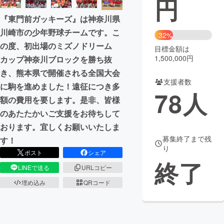
円
『東門前ガッキーズ』は神奈川県
まちづくり・地域活性化
川崎市の少年野球チームです。こ
32%
の度、初出場のミズノドリーム
目標金額は
CAMPFIRE for Social Good
CAMPFIRE Creation
1,500,000円
カップ神奈川ブロックを勝ち抜
CAMPFIREふるさと納税
machi-ya
コミュニティ
き、熊本県で開催される全国大会
支援者数
に駒を進めました！遠征につき多
78
人
額の費用を要します。是非、皆様
のあたたかいご支援をお待ちして
おります。宜しくお願いいたしま
募集終了まで残
す！
り
ポスト
シェア
終了
LINEで送る
URLコピー
埋め込み
QRコード