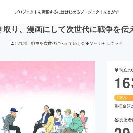
プロジェクトを掲載するには
はじめる
プロジェクトをさがす
き取り、漫画にして次世代に戦争を伝
北九州 戦争を次世代に伝えていく会
ソーシャルグッド
注目のリターン
注目の新着プロジェクト
募集終了が近いプロジェクト
も
現在の
音楽
舞台・パフォーマンス
16
ゲーム・サービス開発
フード・飲食店
109%
書籍・雑誌出版
アニメ・漫画
目標金額は1
支援者
チャレンジ
ビューティー・ヘルスケ
29