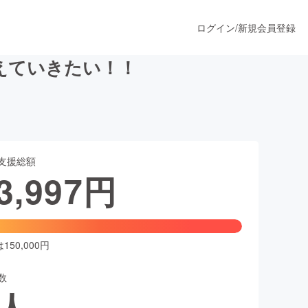
ログイン
/
新規会員登録
えていきたい！！
うすぐ公開されます
支援総額
プロダクト
3,997
円
ファッション
スポーツ
50,000円
数
ア
ソーシャルグッド
人