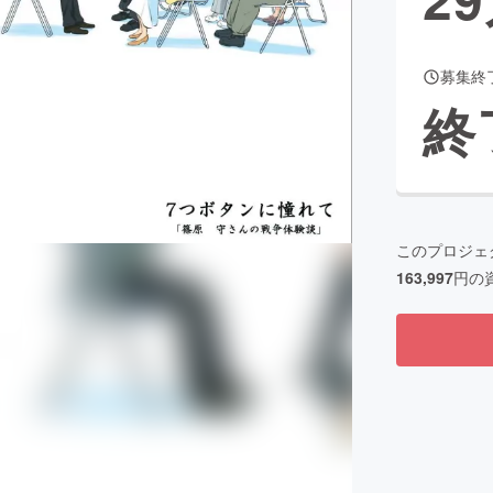
募集終
CAMPFIRE for Social Good
CAMPFIRE Creation
終
CAMPFIREふるさと納税
machi-ya
コミュニティ
このプロジェ
163,997
円の