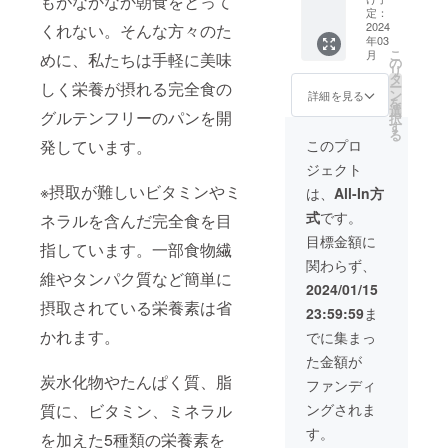
もがなかなか朝食をとって
テンフ
定：
リー米
2024
くれない。そんな方々のた
年03
粉パ
こ
月
めに、私たちは手軽に美味
ン」を
の
リ
毎週1本
タ
ー
しく栄養が摂れる完全食の
1お届け
ン
詳細を見る
を
（送料
選
グルテンフリーのパンを開
択
込み）
す
る
このプロ
発しています。
ジェクト
※摂取が難しいビタミンやミ
は、
All-In方
式
です。
ネラルを含んだ完全食を目
目標金額に
指しています。一部食物繊
関わらず、
維やタンパク質など簡単に
2024/01/15
摂取されている栄養素は省
23:59:59
ま
かれます。
でに集まっ
た金額が
炭水化物やたんぱく質、脂
ファンディ
ングされま
質に、ビタミン、ミネラル
す。
を加えた5種類の栄養素を