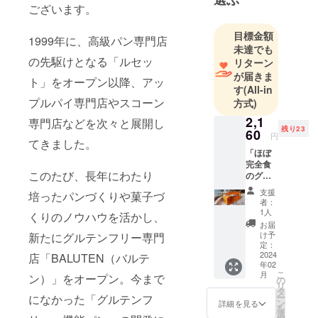
ございます。
目標金額
1999年に、高級パン専門店
未達でも
の先駆けとなる「ルセッ
リターン
が届きま
ト」をオープン以降、アッ
す
(All-in
プルパイ専門店やスコーン
方式)
2,1
専門店などを次々と展開し
残り23
60
円
てきました。
「ほぼ
完全食
このたび、長年にわたり
のグル
テンフ
支援
培ったパンづくりや菓子づ
リー米
者：
粉パ
1人
くりのノウハウを活かし、
ン」1本
お届
（1本
け予
新たにグルテンフリー専門
1,500円
定：
＋送料
2024
店「BALUTEN（バルテ
年02
660円）
こ
月
ン）」をオープン。今まで
の
リ
タ
ー
になかった「グルテンフ
ン
詳細を見る
を
選