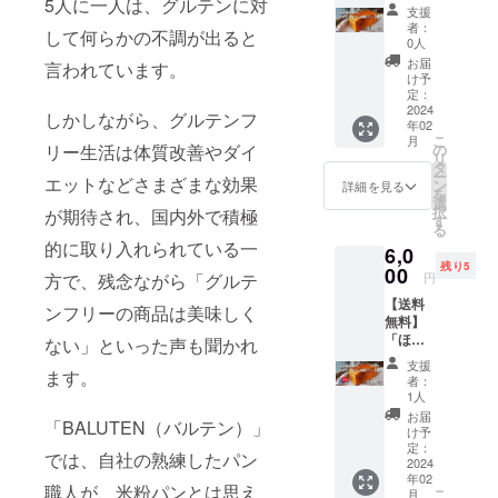
5人に一人は、グルテンに対
テンフ
支援
リー米
者：
して何らかの不調が出ると
粉パ
0人
ン」3本
お届
言われています。
（3本
け予
4,500円
定：
＋送料
2024
しかしながら、グルテンフ
年02
660円）
こ
月
リー生活は体質改善やダイ
の
リ
タ
ー
エットなどさまざまな効果
ン
詳細を見る
を
選
択
が期待され、国内外で積極
す
る
的に取り入れられている一
6,0
残り5
00
方で、残念ながら「グルテ
円
【送料
ンフリーの商品は美味しく
無料】
「ほぼ
ない」といった声も聞かれ
完全食
支援
ます。
のグル
者：
テンフ
1人
リー米
お届
「BALUTEN（バルテン）」
粉パ
け予
ン」4本
定：
では、自社の熟練したパン
（4本
2024
年02
6,000円
職人が、米粉パンとは思え
こ
月