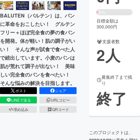
まちづくり・地域活性化
2%
BALUTEN（バルテン）は、パン
目標金額は
に革命をおこしたい！ グルテン
300,000円
CAMPFIRE for Social Good
CAMPFIRE Creation
フリー＋ほぼ完全食の夢の食パン
CAMPFIREふるさと納税
machi-ya
コミュニティ
を開発。体が軽い！肌の調子がい
支援者数
2
人
い！ そんな声が試食で食べた人
で続出しています。小麦のパンは
肌が荒れて調子が出ない！ 美味
しい完全食のパンを食べたい！
募集終了まで残
そんな悩みの解決を目指します。
り
終了
ポスト
シェア
LINEで送る
URLコピー
埋め込み
QRコード
このプロジェクトは、