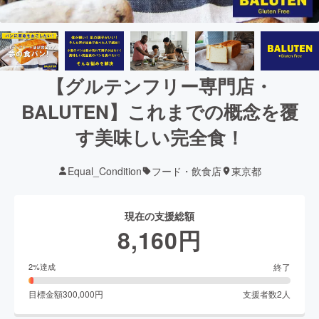
【グルテンフリー専門店・
BALUTEN】これまでの概念を覆
す美味しい完全食！
Equal_Condition
フード・飲食店
東京都
現在の支援総額
8,160
円
終了
2
%達成
目標金額
300,000
円
支援者数
2
人