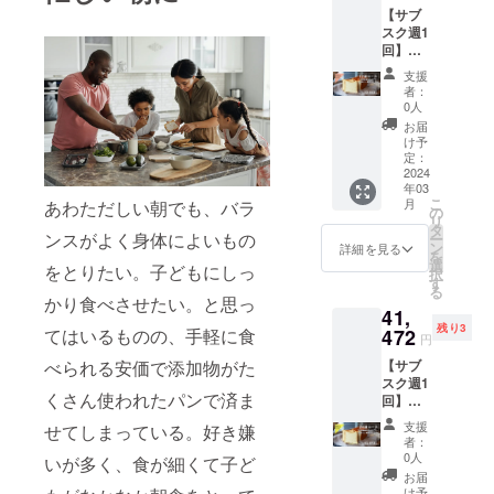
【サブ
スク週1
回】
12週
支援
コース
者：
「ほぼ
0人
完全食
お届
のグル
け予
テンフ
定：
リー米
2024
年03
粉パ
こ
月
あわただしい朝でも、バラ
ン」を
の
リ
毎週1本
タ
ンスがよく身体によいもの
ー
1お届け
ン
詳細を見る
を
（送料
選
をとりたい。子どもにしっ
択
込み）
す
る
かり食べさせたい。と思っ
41,
残り3
472
てはいるものの、手軽に食
円
【サブ
べられる安価で添加物がた
スク週1
くさん使われたパンで済ま
回】
24週
支援
せてしまっている。好き嫌
コース
者：
「ほぼ
0人
いが多く、食が細くて子ど
完全食
お届
のグル
け予