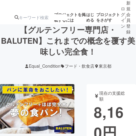
新
ロ
規
グ
会
プロジェクトを掲
はじ
プロジェクト
/
載するには
める
をさがす
イ
員
ン
登
【グルテンフリー専門店・
録
BALUTEN】これまでの概念を覆す美
味しい完全食！
人気のプロ
注目のリ
注目の新着プロ
募集終了が近いプ
もうすぐ公開
ジェクト
ターン
ジェクト
ロジェクト
されます
Equal_Condition
フード・飲食店
東京都
アート・写真
音楽
現在の支援総
テクノロジー・ガジェット
ゲーム・サ
額
8,16
映像・映画
書籍・雑誌
0
円
ビジネス・起業
チャレンジ