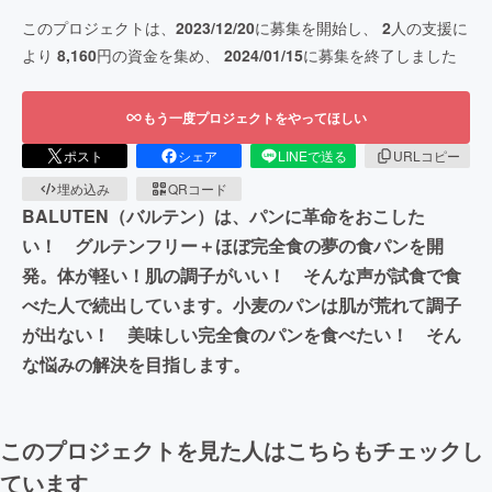
このプロジェクトは、
2023/12/20
に募集を開始し、
2
人の支援に
より
8,160
円の資金を集め、
2024/01/15
に募集を終了しました
もう一度プロジェクトをやってほしい
ポスト
シェア
LINEで送る
URLコピー
埋め込み
QRコード
BALUTEN（バルテン）は、パンに革命をおこした
い！ グルテンフリー＋ほぼ完全食の夢の食パンを開
発。体が軽い！肌の調子がいい！ そんな声が試食で食
べた人で続出しています。小麦のパンは肌が荒れて調子
が出ない！ 美味しい完全食のパンを食べたい！ そん
な悩みの解決を目指します。
このプロジェクトを見た人はこちらもチェックし
ています