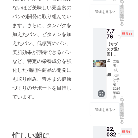
＋送料0
の
リ
円）
タ
ないほど美味しい完全食の
ー
ン
詳細を見る
を
パンの開発に取り組んでい
選
択
す
る
ます。さらに、タンパクを
7,7
加えたパン、ビタミンを加
残り15
76
円
えたパン、低糖質のパン、
【サブ
スク週1
美肌効果が期待できるパン
回】 4
週コー
など、特定の栄養成分を強
支援
ス 「ほ
者：
ぼ完全
化した機能性商品の開発に
0人
食のグ
お届
も取り組み、皆さまの健康
ルテン
け予
フリー
定：
づくりのサポートを目指し
米粉パ
2024
年03
ン」を
ています。
こ
月
毎週1本
の
リ
1お届け
タ
ー
（送料
ン
詳細を見る
を
込み）
選
択
す
る
22,
残り6
忙しい朝に
032
円