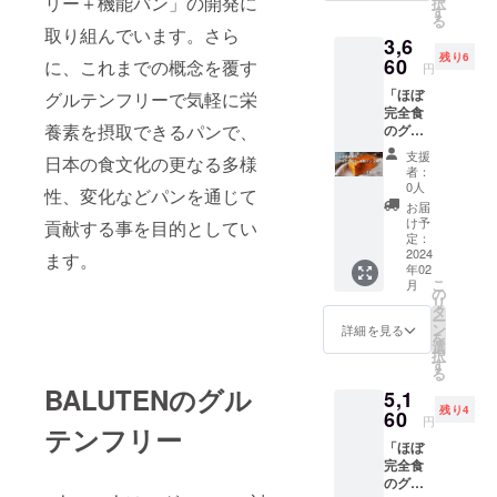
リー＋機能パン」の開発に
択
す
る
取り組んでいます。さら
3,6
残り6
60
に、これまでの概念を覆す
円
「ほぼ
グルテンフリーで気軽に栄
完全食
養素を摂取できるパンで、
のグル
テンフ
支援
日本の食文化の更なる多様
リー米
者：
粉パ
0人
性、変化などパンを通じて
ン」2本
お届
（2本
け予
貢献する事を目的としてい
3,000円
定：
＋送料
2024
ます。
年02
660円）
こ
月
の
リ
タ
ー
ン
詳細を見る
を
選
択
す
る
BALUTENのグル
5,1
残り4
60
円
テンフリー
「ほぼ
完全食
のグル