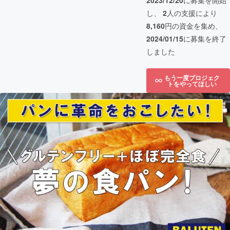
2023/12/20
に募集を開始
し、
2
人の支援により
8,160
円の資金を集め、
2024/01/15
に募集を終了
しました
もう一度プロジェク
トをやってほしい