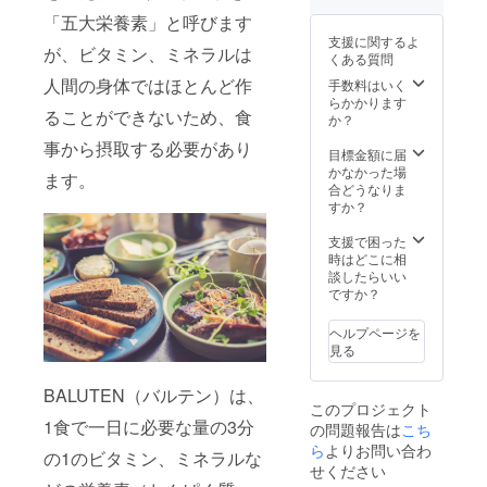
「五大栄養素」と呼びます
支援に関するよ
が、ビタミン、ミネラルは
くある質問
人間の身体ではほとんど作
手数料はいく
らかかります
ることができないため、食
か？
事から摂取する必要があり
目標金額に届
かなかった場
ます。
合どうなりま
すか？
支援で困った
時はどこに相
談したらいい
ですか？
ヘルプページを
見る
BALUTEN（バルテン）は、
このプロジェクト
1食で一日に必要な量の3分
の問題報告は
こち
ら
よりお問い合わ
の1のビタミン、ミネラルな
せください