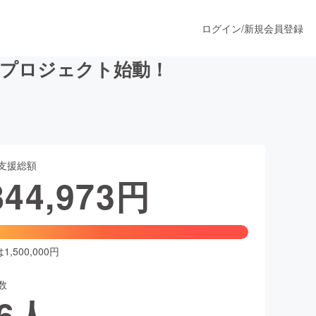
ログイン
/
新規会員登録
物語プロジェクト始動！
うすぐ公開されます
支援総額
プロダクト
844,973
円
ファッション
スポーツ
,500,000円
数
ア
ソーシャルグッド
6
人