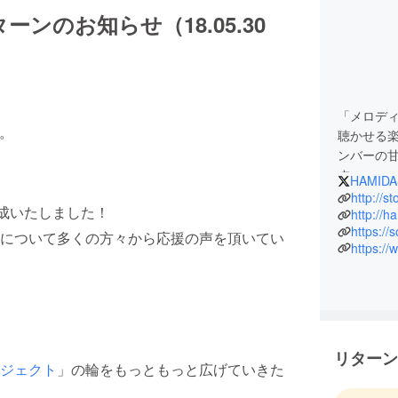
ンのお知らせ（18.05.30
「メロデ
。
聴かせる
ンバーの
す。
HAMIDA
http://s
達成いたしました！
毎月の定
http://h
https:/
CD」や「
について多くの方々から応援の声を頂いてい
ざわつかせ
マンライ
リターン
ジェクト
」の輪をもっともっと広げていきた