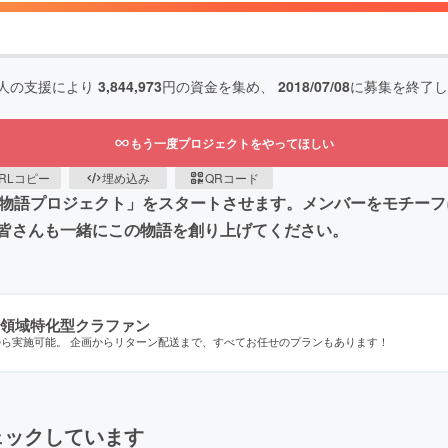
人の支援により
3,844,973
円の資金を集め、
2018/07/08
に募集を終了し
もう一度プロジェクトをやってほしい
RLコピー
埋め込み
QRコード
企画「物語プロジェクト」をスタートさせます。メンバーをモチ
皆さんも一緒にこの物語を創り上げてください。
領域特化型クラファン
から実施可能。 企画からリターン配送まで、すべてお任せのプランもあります！
ェックしています