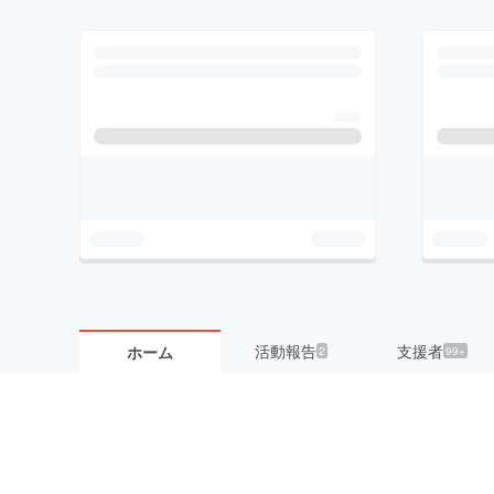
活動報告
支援者
ホーム
2
99+