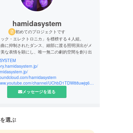
hamidasystem
初めてのプロジェクトです
ィック・エレクトロニカ」を標榜する４人組。
楽曲に抑制されたダンス、細部に渡る照明演出がメ
甘美な表情を顕にし、唯一無二の劇的空間を創り出
SYSTEM
tory.hamidasystem.jp/
期公演でその場でリリースする「焼き立てライブ
amidasystem.jp/
/soundcloud.com/hamidasystem
入場料マイナス100円ワンマン」等の企画で周囲を
https://www.youtube.com/channel/UChbD1TDW88uwjq6_G0eRAzA
る中、2018年9月29日に東京キネマ倶楽部でワン
ブが決定。
メッセージを送る
を選ぶ