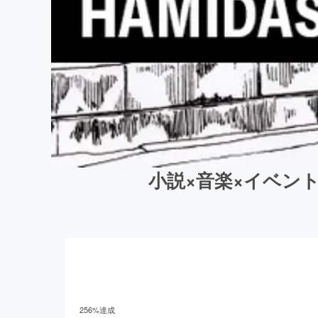
小説×音楽×イベント
256
%達成