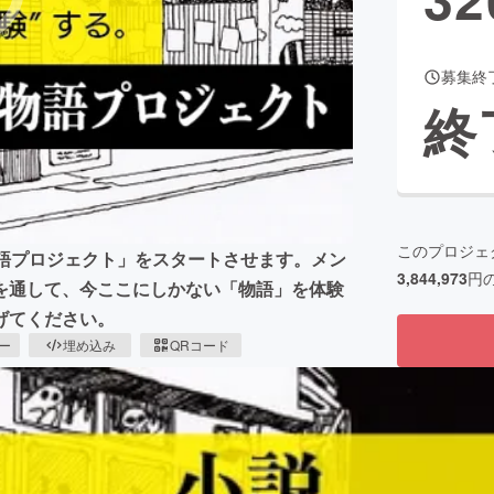
募集終
CAMPFIRE for Social Good
CAMPFIRE Creation
終
CAMPFIREふるさと納税
machi-ya
コミュニティ
このプロジェ
「物語プロジェクト」をスタートさせます。メン
3,844,973
円
を通して、今ここにしかない「物語」を体験
げてください。
ピー
埋め込み
QRコード