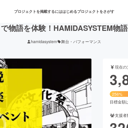
プロジェクトを掲載するには
はじめる
プロジェクトをさがす
で物語を体験！HAMIDASYSTEM
hamidasystem
舞台・パフォーマンス
注目のリターン
注目の新着プロジェクト
募集終了が近いプロジェクト
も
現在の
音楽
舞台・パフォーマンス
3,
ゲーム・サービス開発
フード・飲食店
256%
書籍・雑誌出版
アニメ・漫画
目標金額は1
支援者
チャレンジ
ビューティー・ヘルスケ
32