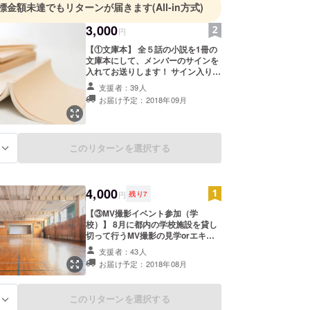
標金額未達でもリターンが届きます
(All-in方式)
3,000
円
【①文庫本】 全５話の小説を1冊の
文庫本にして、メンバーのサインを
入れてお送りします！ サイン入り文
庫本 ＋サンクスメール ※サインはメ
支援者：39人
ンバー指定が可能です。備考欄にご
お届け予定：2018年09月
記入ください。ご指定がない場合は
ランダムとなります。
このリターンを選択する
る
4,000
円
残り
7
【③MV撮影イベント参加（学
校）】 8月に都内の学校施設を貸し
切って行うMV撮影の見学orエキス
トラ出演イベントに参加できます！
支援者：43人
MV撮影イベント参加 ＋サンクス
お届け予定：2018年08月
メール（当日の集合写真付き） ＋
MVクレジット ※8月12日(日)の16時
からを予定しています。 ※集合場所
このリターンを選択する
る
等の詳細はご支援下さった方のみに