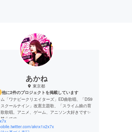
あかね
東京都
他に2件のプロジェクトを掲載しています
ム「ワナビークリエイターズ」ED曲歌唱、「DS9
トスクールナイン」改憲主題歌、「スライム娘の育
題歌歌唱。アニメ、ゲーム、アニソン大好きです✨
影禁止です。
x7x
mobile.twitter.com/aknx1x2x7x
引法に基づく表記