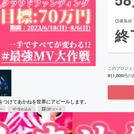
募集終
CAMPFIRE for Social Good
CAMPFIRE Creation
終
CAMPFIREふるさと納税
machi-ya
コミュニティ
このプロジェ
911,000
円の
像をつけてあかねを世界にアピールします。
ピー
埋め込み
QRコード