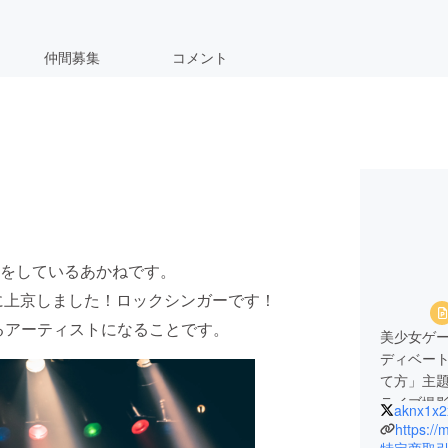
仲間募集
コメント
をしているあかねです。
末に上京しました！ロックシンガーです！
るアーティストになることです。
美少女ゲー
ディベー
て方」主
ライブ撮
aknx1x2
https://
特定商取