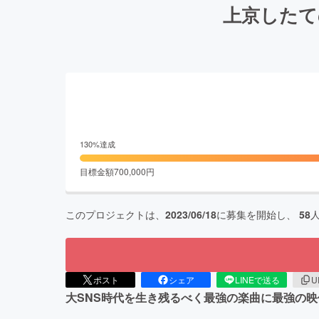
上京したての
130
%達成
目標金額
700,000
円
このプロジェクトは、
2023/06/18
に募集を開始し、
58
ポスト
シェア
LINEで送る
U
大SNS時代を生き残るべく最強の楽曲に最強の