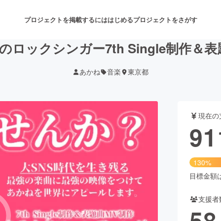
プロジェクトを掲載するには
はじめる
プロジェクトをさがす
ロックシンガー7th Single制作＆
あかね
音楽
東京都
注目のリターン
注目の新着プロジェクト
募集終了が近いプロジェクト
も
現在の
音楽
舞台・パフォーマンス
91
ゲーム・サービス開発
フード・飲食店
130%
書籍・雑誌出版
アニメ・漫画
目標金額は7
支援者
チャレンジ
ビューティー・ヘルスケ
58