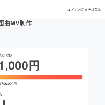
ログイン
/
新規会員登録
表題曲MV制作
うすぐ公開されます
支援総額
プロダクト
1,000
円
ファッション
スポーツ
00,000円
数
ア
ソーシャルグッド
人