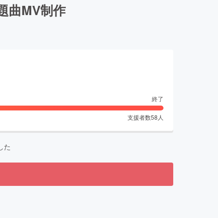
表題曲MV制作
終了
支援者数
58
人
した