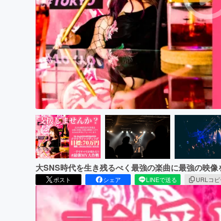
まちづくり・地域活性化
大SNS時代を生き残るべく最強の楽曲に最強の映
ポスト
シェア
LINEで送る
URLコ