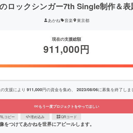
ロックシンガー7th Single制作＆
あかね
音楽
東京都
現在の支援総額
911,000
円
人の支援により
911,000
円の資金を集め、
2023/08/06
に募集を終了しま
もう一度プロジェクトをやってほしい
RLコピー
埋め込み
QRコード
映像をつけてあかねを世界にアピールします。