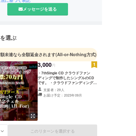
メッセージを送る
を選ぶ
金額未達なら全額返金されます
(All-or-Nothing方式)
3,000
円
・7thSingle CD クラウドファン
ディングで制作したシングルのCD
です。 ・クラウドファンディング成
功記念チェキ サイン入りのチェキで
支援者：29人
す。 ・お礼動画(All For) 30～60秒
お届け予定：2023年09月
ほどのお礼動画です。みなさん同じ
ものをお送りします。
このリターンを選択する
る