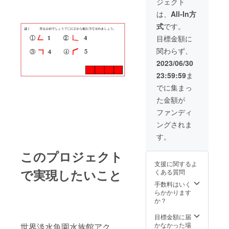
ジェクト
は押入
方も多
伝、夢
れがあ
く見受
の実現
は、
All-In方
りま
けられ
の３つ
式
です。
す。公
ます。
を兼ね
開期間
そこで
そろえ
目標金額に
は半年
REX
たプラ
関わらず、
を予定
FIELD
ンと
してい
の２室
なって
2023/06/30
ます。
を利用
いま
23:59:59
ま
公開後
して謎
す。部
は謎解
解き部
屋の購
でに集まっ
き作家
屋を
入権で
た金額が
○○制作
作って
はない
といっ
みませ
ため、
ファンディ
た形で
んか？
使用権
ングされま
紹介す
部屋は
利はプ
ると同
３つ繋
ロジェ
す。
時に、
がって
クト
ツイッ
いま
オー
このプロジェクト
ターア
す。真
ナーに
支援に関するよ
カウン
ん中の
あるこ
で実現したいこと
くある質問
トなど
部屋は
とはご
もお伝
押入
了承く
手数料はいく
えして
れ、一
ださ
らかかります
いきま
番奥は
い。
か？
す。実
屋根裏
※「備考
力試
部屋に
欄」に
目標金額に届
し、宣
なって
解いた
かなかった場
世界淡水魚園水族館アク