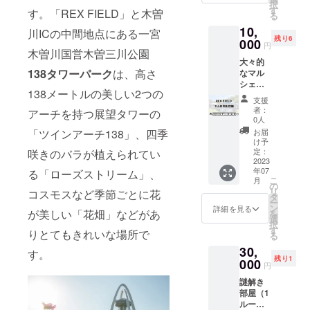
枚分に
たしま
択
数制限
ゲーム
す
め、実
す。「REX FIELD」と木曽
なりま
す。た
る
なしで1
も含め
際掲示
す！ な
だし、
10,
コート1
て、今
川ICの中間地点にある一宮
される
お、
誹謗中
残り6
時間自
000
後ス
までに
メール
円
傷など
木曽川国営木曽三川公園
由にお
テージ
はお時
で引換
の類の
大々的
使いで
が増え
間をい
コード
メッ
138タワーパーク
は、高さ
なマル
きるク
ていく
ただき
をお送
セージ
シェは
ラウド
ため、
ますこ
りし、
は掲載
138メートルの美しい2つの
不定期
ファン
何度も
とをご
ご来店
支援
をお断
です
ディン
来店さ
了承く
者：
時に
アーチを持つ展望タワーの
りしま
が、
グ限定
れる方
0人
ださ
メール
すので
REX
最大4名
向けの
「ツインアーチ138」、四季
い。備
お届
アドレ
ご注意
FIELD
利用で
プラン
け予
考欄
スと引
くださ
は定休
きる貸
定：
咲きのバラが植えられてい
です。
に、掲
き換え
い。
日以外
2023
出プラ
もちろ
載する
コード
年07
る「ローズストリーム」、
開いて
ンで
ん、
お名前
をご確
こ
月
いま
す。
の
HADO
の記入
認させ
リ
コスモスなど季節ごとに花
す。そ
※「備考
タ
を何度
をお願
ていた
ー
して、
欄」に
ン
もやり
詳細を見る
いいた
だいた
が美しい「花畑」などがあ
を
敷地内
解いた
選
たい人
しま
後に店
択
には出
謎を入
す
にもお
す。(全
りとてもきれいな場所で
頭で利
る
店でき
力して
すすめ
角12文
用券を
30,
るス
応募し
す。
です。
字、半
お渡し
残り1
ペース
000
てくだ
※「備考
角20文
円
しま
があり
さい！
欄」に
字まで)
す。 有
謎解き
ます。
正解す
解いた
※「備考
効期限
部屋（1
このプ
るとリ
謎を入
欄」に
は2023
ルー
ランに
ターン
力して
解いた