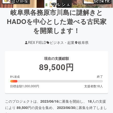
岐阜県各務原市川島に謎解きと
HADOを中心とした遊べる古民家
を開業します！
REX FIELD
ビジネス・起業
岐阜県
現在の支援総額
89,500
円
終了
8
%達成
目標金額
1,000,000
円
支援者数
18
人
このプロジェクトは、
2023/06/16
に募集を開始し、
18
人の支援
により
89,500
円の資金を集め、
2023/06/30
に募集を終了しまし