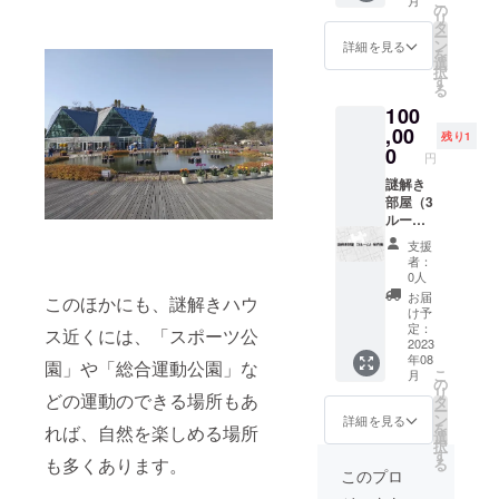
こ
月
際に脱
を作っ
の
アップ
ので、
をご確
リ
出ゲー
てみま
タ
しま
ご予約
認させ
ー
ムの部
せん
ン
す。 最
詳細を見る
の際、
ていた
を
屋を作
か？公
選
初の出
メール
だいた
択
りたい
開期間
す
店から3
ドレス
後に店
る
と考え
は半年
か月間
と整理
頭で利
100
ている
を予定
（正解
番号も
用券を
方も多
,00
してい
者は6か
お伝え
残り1
お渡し
く見受
ます。
0
月間）
くださ
しま
円
けられ
公開後
とさせ
い。 有
す。 有
ます。
謎解き
は謎解
ていた
効期限
効期限
そこで
部屋（3
き作家
だきま
は2023
は2023
REX
ルー
○○制作
す。
年12月
年12月
FIELD
ム）制
といっ
31日ま
31日ま
支援
の２室
作権 謎
た形で
でとさ
者：
でとさ
を利用
解き作
紹介す
0人
せてい
せてい
して謎
家さん
ると同
ただき
お届
ただき
このほかにも、謎解きハウ
解き部
や目指
時に、
け予
ます。
ます。
屋を
してい
ツイッ
定：
ス近くには、「スポーツ公
作って
る中に
2023
ターア
年08
みませ
は、実
カウン
園」や「総合運動公園」な
こ
月
んか？
際に脱
トなど
の
リ
どの運動のできる場所もあ
部屋は
出ゲー
もお伝
タ
ー
引き戸
ムの部
えして
ン
詳細を見る
を
れば、自然を楽しめる場所
で繋
屋を作
いきま
選
択
がって
りたい
す。実
す
も多くあります。
る
いま
と考え
力試
このプロ
す。1室
ている
し、宣