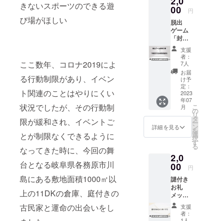
2,0
謎を入
きないスポーツのできる遊
で公開
00
力して
円
します
応募し
び場がほしい
脱出
が、1人
てくだ
ゲーム
2000円
さい！
「封印
でご提
正解す
された
供しま
ると特
支援
迷宮の
す。す
典がグ
者：
秘宝」
でに
ここ数年、コロナ2019によ
レード
7人
前売り
ゲーム
アップ
お届
る行動制限があり、イベン
券 現在
をやる
し、プ
け予
公開予
ことを
定：
ラスア
ト関連のことはやりにくい
定の脱
2023
決めて
ルファ
年07
出ゲー
いるな
の謎問
状況でしたが、その行動制
こ
月
ム「封
ら、こ
の
題を
リ
印され
の機会
タ
メール
限が緩和され、イベントご
ー
た迷宮
にぜひ
ン
で送ら
詳細を見る
を
の秘
お求め
選
とが制限なくできるように
せてい
択
宝」は
くださ
す
ただき
る
2500円
なってきた時に、今回の舞
い。
ます。
2,0
で公開
※「備考
台となる岐阜県各務原市川
します
00
欄」に
円
が、1人
解いた
島にある敷地面積1000㎡以
謎付き
2000円
謎を入
お礼
でご提
力して
上の11DKの倉庫、庭付きの
メッ
供しま
応募し
セージ
す。す
てくだ
古民家と運命の出会いをし
支援
③ この
でに
さい！
者：
リター
ゲーム
お持ち
1人