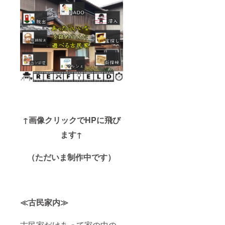
謎を入
ます。
TV電話
力して
公開期
などで
応募し
間は半
やり取
てくだ
年を予
りをし
さい！
定して
て舞台
正解者
いま
を作っ
には舞
す。公
ていき
台づく
開後は
ます。
りで必
謎解き
※送らせ
要なも
作家○○
ていた
ので準
制作と
だいた
備可能
いった
メール
なもの
形で紹
アドレ
であれ
介する
ス宛に
ばこち
と同時
掲載作
↑画像クリックでHPに飛び
らで用
に、ツ
家名、
意しま
イッ
謎解き
ます↑
す。こ
ターア
問題を
ちらに
カウン
お送り
来て部
トなど
（ただいま制作中です）
くださ
屋の設
もお伝
い。謎
定がで
えして
解き挑
きない
いきま
戦者に
場合は
す。実
メッ
現場を
力試
セージ
≪古民家内≫
動画で
し、宣
などを
提供し
伝、夢
お付け
たり、
の実現
いただ
古民家だけあって家の中の