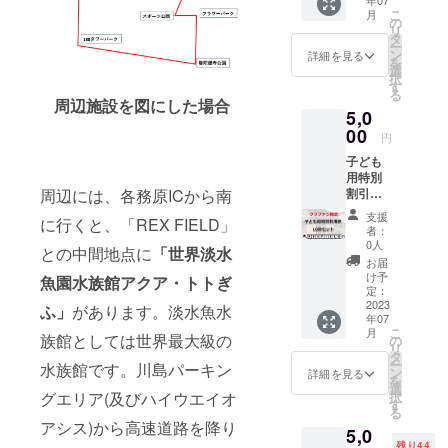
年07
ホーム
の中
コード
効期限
こ
月
ページ
で、
の
をお送
は2023
リ
の「ク
「○○か
タ
りし、
年12月
ー
ラウド
らの挑
ン
ご来店
詳細を見る
31日ま
を
ファン
戦状」
選
時に
でとさ
択
ディン
という
す
メール
せてい
る
グペー
形で謎
周辺施設を図にした場合
アドレ
ただき
5,0
ジ」に
解き問
スと引
ます。
て、ご
00
題を出
き換え
円
支援く
題しま
コード
子ども
ださっ
す。そ
をご確
用特別
た方の
の際、
認させ
周辺には、各務原ICから南
割引券
お名前
謎解き
ていた
（中学
をご紹
作家○○
だいた
支援
に行くと、「REX FIELD」
生以
介させ
制作と
後に店
者：
下）10
て頂き
いった
0人
頭で利
との中間地点に
「世界淡水
枚分
ます。
形で紹
用券を
お届
1000円
ご支援
介する
け予
お渡し
魚園水族館アクア・トトぎ
分がお
時に必
定：
と同時
しま
得にな
2023
ず「備
ふ」
があります。淡水魚水
に、ツ
す。 有
年07
るお得
考欄に
イッ
効期限
こ
月
なチ
族館としては世界最大級の
ご希望
の
ターア
は2023
リ
ケッ
のお名
タ
カウン
年12月
ー
水族館です。川島パーキン
ト、ク
前」を
ン
トなど
詳細を見る
31日ま
を
ラウド
ご記入
選
もお伝
でとさ
グエリア(及びハイウエイオ
択
ファン
くださ
す
えして
せてい
る
ディン
い。特
いきま
ただき
アシス)から高速道路を降り
5,0
グ限定
定の人
す。
ます。
残り44