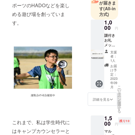
が届きま
ポーツのHADOなどを楽し
す
(All-in
める遊び場を創っていま
方式)
1,0
す。
00
円
謎付き
お礼
メッ
セージ
支援
① この
者：
リター
1人
ンをご
お届
支援い
け予
ただい
定：
た方に
2023
年09
は「お
こ
月
礼メッ
の
リ
セージ
タ
ー
①」と
ン
詳細を見る
を
謎問題
選
択
をメー
す
る
ルで送
1,5
らせて
これまで、私は学生時代に
残り10
いただ
00
円
きま
はキャンプカウンセラーと
マル
す。