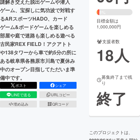
謎解き交えた脱出ゲームや潜入
ゲーム、宝探しに気功波で対戦す
まちづくり・地域活性化
8%
るARスポーツHADO、カード
目標金額は
1,000,000円
ゲーム&ボードゲームを楽しめる
CAMPFIRE for Social Good
CAMPFIRE Creation
部屋や庭で迷路も楽しめる遊べる
CAMPFIREふるさと納税
machi-ya
コミュニティ
支援者数
古民家REX FIELD！アクアトト
18
人
や138タワーから車で約5分の所に
ある岐阜県各務原市川島で夏休み
中のオープン目指してただいま準
募集終了まで残
備中です。
り
ポスト
シェア
終了
LINEで送る
URLコピー
埋め込み
QRコード
このプロジェクトは、