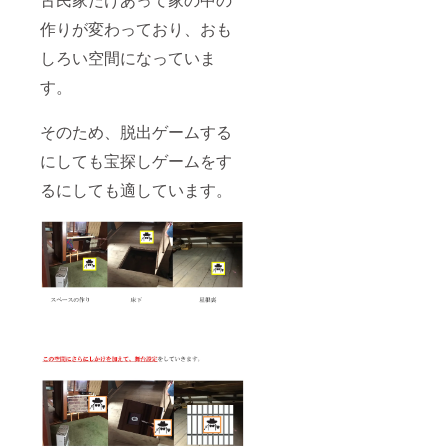
TV電話
の３つ
いても
などで
を兼ね
もちろ
作りが変わっており、おも
やり取
そろえ
んOKで
りをし
たプラ
す。
しろい空間になっていま
て舞台
ンと
す。
を作っ
なって
ていき
いま
ます。
す。部
そのため、脱出ゲームする
※送らせ
屋の購
ていた
入権で
にしても宝探しゲームをす
だいた
はない
メール
ため、
るにしても適しています。
アドレ
使用権
ス宛に
利はプ
掲載作
ロジェ
家名、
クト
謎解き
オー
問題を
ナーに
お送り
あるこ
くださ
とはご
い。謎
了承く
解き挑
ださ
戦者に
い。
メッ
※「備考
セージ
欄」に
などを
解いた
お付け
謎を入
いただ
力して