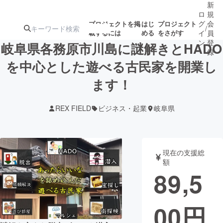
新
ロ
規
グ
会
プロジェクトを掲
はじ
プロジェクト
/
載するには
める
をさがす
イ
員
ン
登
岐阜県各務原市川島に謎解きとHADO
録
を中心とした遊べる古民家を開業し
ます！
人気のプロ
注目のリ
注目の新着プロ
募集終了が近いプ
もうすぐ公開
ジェクト
ターン
ジェクト
ロジェクト
されます
REX FIELD
ビジネス・起業
岐阜県
アート・写真
音楽
現在の支援総
テクノロジー・ガジェット
ゲーム・サ
額
89,5
映像・映画
書籍・雑誌
00
円
ビジネス・起業
チャレンジ