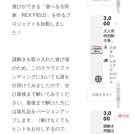
を
ラウド
※「備考
選
式LINE
ていた
遊びができる「遊べる古民
択
ファン
欄」に
す
にご応
だきま
る
ディン
解いた
募いた
家 REX FIELD」を作るプ
す。
3,0
グ限定
謎を入
だいた
価格で
00
力して
ロジェクトを始動しまし
メール
円
す。 一
応募し
アドレ
大人用
た！
通りや
てくだ
スと空
特別割
りたい
さい！
いてい
引券
お子さ
正解す
る希望
（高校
ん向け
ると特
の日時
支援
生以
のプラ
典がグ
をご連
者：
上） 5
ンで
レード
2人
絡くだ
謎解きを取り入れた遊び場
枚分 通
す。
アップ
さい。
お届
常より
※「備考
し、プ
け予
有効期
のため、このクラウドファ
500円分
欄」に
定：
ラスア
限は
がお得
2023
解いた
ルファ
ンディングにおいても謎を
2023年
年07
になる
謎を入
の謎問
12月31
こ
月
お得な
力して
仕掛けてみましたので、ぜ
の
題を
日まで
リ
チケッ
応募し
タ
メール
とさせ
ー
ひ最後まで解いてみてくだ
ト、ク
てくだ
ン
で送ら
詳細を見る
ていた
を
ラウド
さい！
選
せてい
だきま
択
さい。最後まで解けた方に
ファン
正解す
す
ただき
す。
る
ディン
るとリ
ます。
は返礼品をバージョンアッ
3,0
グ限定
ターン
残り29
価格で
00
がグ
プします。（解けなくても
円
す。 一
レード
謎解き
通りや
アップ
ヒントをお出しするので、
問題出
りたい
し、1枚