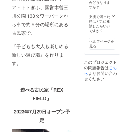
伝、夢
いま
謎を入
合どうなりま
の実現
す。必
ア・トトぎふ、国営木曽三
力して
すか？
の３つ
要なも
応募し
川公園 138タワーパークか
を兼ね
ので準
てくだ
支援で困った
そろえ
備可能
さい！
時はどこに相
ら車で約５分の場所にある
たプラ
なもの
正解者
談したらいい
ンと
であれ
には舞
ですか？
古民家で、
なって
ばこち
台づく
いま
らで用
りで必
ヘルプページを
す。部
意しま
要なも
『子どもも大人も楽しめる
見る
屋の購
す。こ
ので準
入権で
ちらに
新しい遊び場』を作りま
備可能
はない
来て部
なもの
このプロジェクト
す。
ため、
屋の設
であれ
の問題報告は
こち
使用権
定がで
ばこち
利はプ
きない
ら
よりお問い合わ
らで用
ロジェ
場合は
意しま
せください
クト
現場を
す。こ
オー
動画で
ちらに
遊べる古民家「REX
ナーに
提供し
来て部
あるこ
たり、
屋の設
FIELD」
とはご
TV電話
定がで
了承く
などで
きない
ださ
やり取
場合は
2023年7月29日オープン予
い。
りをし
現場を
定
※「備考
て舞台
動画で
欄」に
を作っ
提供し
解いた
ていき
たり、