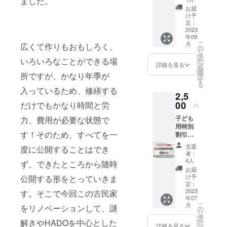
ました。
ンをご
をやる
帰り謎
お届
支援い
ことを
を終了
け予
ただい
決めて
定：
後にお
た方に
2023
いるな
渡しさ
年09
は「お
ら、こ
せてい
こ
月
広くて作りもおもしろく、
礼メッ
の機会
の
ただき
リ
セージ
にぜひ
タ
ます。
いろいろなことができる場
ー
③」と
お求め
ン
予約の
詳細を見る
を
謎問題
くださ
選
際は公
所ですが、かなり年季が
択
をメー
い。
す
式LINE
る
ルで送
※「備考
にご応
入っているため、修繕する
2,5
らせて
欄」に
募いた
いただ
00
だけでもかなり時間と労
解いた
だいた
円
きま
謎を入
メール
子ども
力、費用が必要な状態で
す。 お
力して
アドレ
用特別
礼メッ
応募し
スと空
す！そのため、すべてを一
割引券
セージ
てくだ
いてい
（中学
③では
さい！
る希望
支援
度に公開することはでき
生以
お礼
お持ち
の日時
者：
下）5枚
メッ
帰り謎
4人
をご連
ず、できたところから随時
分 通常
セージ
を終了
絡くだ
お届
より500
②の謎
後にお
け予
公開する形をとっていきま
さい。
円分が
問題よ
定：
渡しさ
有効期
お得に
2023
す。そこで今回この古民家
り少し
せてい
限は
年07
なるお
難しめ
ただき
2023年
こ
月
をリノベーションして、謎
得なチ
に設定
の
ます。
12月31
リ
ケッ
してい
タ
予約の
日まで
ー
解きやHADOを中心とした
ト、ク
ます。
ン
際は公
詳細を見る
とさせ