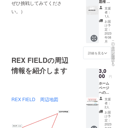
題権 現
大人の
ぜひ挑戦してみてくださ
分追加
在謎解
方向け
で計6枚
支援
い。）
き作家
のプラ
分にな
者：
を目指
ンで
りま
1人
す方が
す。
す！ な
お届
多くい
※「備考
お、
け予
ます。
欄」に
定：
メール
ツイッ
2023
解いた
で引換
年08
ターな
謎を入
コード
こ
月
どを見
力して
の
をお送
リ
ても謎
応募し
タ
りし、
ー
解き問
てくだ
ン
ご来店
詳細を見る
を
題を
さい！
選
時に
REX FIELDの周辺
択
日々出
正解す
す
メール
る
題して
るとリ
アドレ
情報を紹介します
3,0
いる方
ターン
スと引
も多い
00
がグ
き換え
円
です。
レード
コード
ホーム
その
アップ
をご確
ページ
力、
し、1枚
認させ
へのサ
REX
分追加
ていた
ンクス
FIELD
で計6枚
REX FIELD 周辺地図
だいた
支援
ページ
で試し
分にな
後に店
者：
に名前
てみま
りま
2人
頭で利
記載 ​ 掲
せん
す！ な
用券を
お届
載期間
か？依
お、
け予
お渡し
は1年
頼解決
定：
メール
しま
間。
2023
ゲーム
で引換
す。 有