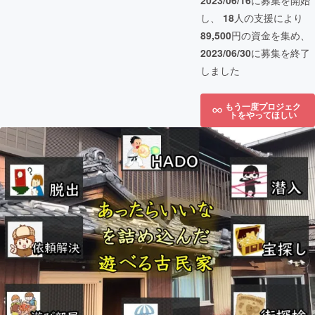
2023/06/16
に募集を開始
し、
18
人の支援により
89,500
円の資金を集め、
2023/06/30
に募集を終了
しました
もう一度プロジェク
トをやってほしい