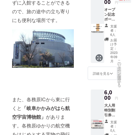
価格で
00
物を比
※「備考
ずに入館することができる
円
す。 潜
喩する
欄」に
オープ
入ゲー
ので、旅の途中の立ち寄り
お名前
解いた
ン記念
ムは時
や、公
謎を入
ボード
にも便利な場所です。
間制限
序良俗
力して
お名前
付きで
に反す
応募し
支援
刻印 掲
クリア
るお名
てくだ
者：
載期間
できる
前は掲
6人
さい！
は10年
まで解
載をお
正解者
お届
間。一
答は明
断りす
け予
には必
枚板
かされ
定：
る事が
要なも
に、
2023
ませ
御座い
ので準
年09
レー
ん。そ
ますの
備可能
こ
月
ザープ
のう
の
でご注
なもの
リ
リン
え、依
タ
意くだ
であれ
ー
ターで
頼解決
ン
さい。
詳細を見る
ばこち
を
ご希望
ゲーム
選
※「備考
らで用
択
のお名
も含め
す
欄」に
意しま
る
前を刻
て、今
解いた
す。 ※
6,0
印しま
後ス
謎を入
送らせ
す。
00
テージ
力して
ていた
円
また、各務原ICから東に行
（ロ
が増え
応募し
だいた
大人用
ゴ・バ
ていく
てくだ
くと
「岐阜かかみがはら航
メール
特別割
ナー掲
ため、
さい！
アドレ
引券
載は大
空宇宙博物館」
がありま
何度も
正解す
ス宛に
（高校
きさや
来店さ
れば、
掲載作
支援
生以
す。各務原ゆかりの航空機
掲載人
れる方
ロゴ・
者：
家名、
上）
数の関
向けの
0人
バナー
謎解き
をはじめとする実物の飛行
10枚
係で厳