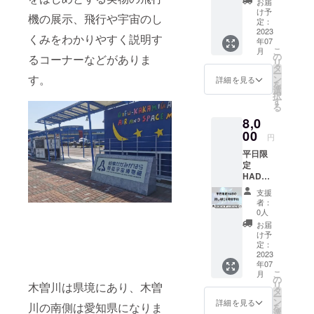
プラン
掲載や
お届
問題を
分
しくな
です。
け予
載せた
お送り
機の展示、飛行や宇宙のし
1000円
る可能
定：
もちろ
いメッ
くださ
分がお
2023
性もあ
ん、
セージ
くみをわかりやすく説明す
い。謎
年07
得にな
るた
HADO
も一緒
解き挑
こ
月
るお得
め、お
の
を何度
るコーナーなどがありま
に掲載
戦者に
リ
なチ
名前で
タ
もやり
しま
メッ
ー
ケッ
す。
お願い
ン
たい人
詳細を見る
す。ロ
セージ
を
ト、ク
しま
選
にもお
ゴやバ
などを
択
ラウド
す。）
す
すすめ
ナーの
お付け
る
ファン
お名前
です。
サイズ
いただ
8,0
ディン
の並び
※「備考
は縦の
いても
グ限定
00
は、お
欄」に
サイズ
円
もちろ
価格で
申込み
解いた
が
んOKで
平日限
す。 潜
いただ
謎を入
70px、
す。
定
入ゲー
いた先
力して
横のサ
HADO
ムは時
着順と
応募し
イズが
貸し切
間制限
させて
てくだ
200px
支援
り1時間
付きで
いただ
さい！
者：
以内で
予約 通
クリア
きま
0人
正解す
お願い
常大人1
できる
す。古
るとリ
お届
しま
人1時間
まで解
民家の
け予
ターン
す。ロ
2000
答は明
定：
入り口
がグ
ゴやバ
円、子
2023
かされ
に飾り
レード
ナーは
年07
ども1人
ませ
ます
アップ
メール
こ
月
1500円
ん。そ
の
が、準
し、2枚
にて返
リ
木曽川は県境にあり、木曽
になる
のう
タ
備に時
分追加
信をお
ー
とこ
え、依
ン
間がか
詳細を見る
で計12
願いい
川の南側は愛知県になりま
を
ろ、人
頼解決
選
かるた