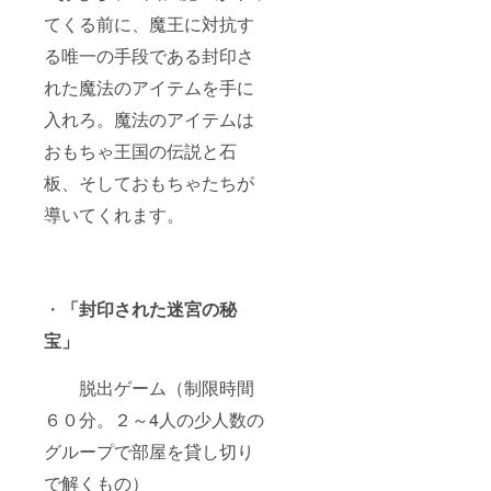
やり取
てくる前に、魔王に対抗す
りをし
て舞台
る唯一の手段である封印さ
を作っ
ていき
れた魔法のアイテムを手に
ます。
※送らせ
入れろ。魔法のアイテムは
ていた
だいた
おもちゃ王国の伝説と石
メール
板、そしておもちゃたちが
アドレ
ス宛に
導いてくれます。
掲載作
家名、
謎解き
問題を
お送り
くださ
・
「封印された迷宮の秘
い。謎
宝」
解き挑
戦者に
メッ
脱出ゲーム（制限時間
セージ
などを
６０分。２～4人の少人数の
お付け
いただ
グループで部屋を貸し切り
いても
もちろ
で解くもの）