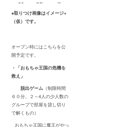
いても
応募し
もちろ
てくだ
んOKで
さい！
※取りつけ画像はイメージ+
す。
正解者
には舞
（仮）です。
台づく
りで必
要なも
ので準
備可能
オープン時にはこちらを公
なもの
であれ
開予定です。
ばこち
らで用
意しま
・「おもちゃ王国の危機を
す。こ
ちらに
救え」
来て部
屋の設
脱出ゲーム
（制限時間
定がで
きない
６０分。２～4人の少人数の
場合は
現場を
グループで部屋を貸し切り
動画で
提供し
で解くもの）
たり、
TV電話
などで
おもちゃ王国に魔王がやっ