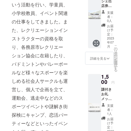
シェ出
※「備考
いう活動を行い、学童員、
店券 1
欄」に
回 REX
解いた
小学校教員、イベント関連
支援
FIELD
謎を入
者：
内でも
力して
の仕事をしてきました。ま
0人
出店で
応募し
お届
きるス
た、レクリエーションイン
てくだ
け予
ペース
さい！
定：
ストラクターの資格を取
がある
2023
正解す
年07
ため、
ると特
り、各務原市レクリエー
こ
月
そこで
典がグ
の
リ
の出店
レード
タ
ション協会に在籍したり、
ー
券にな
アップ
ン
詳細を見る
を
りま
し、プ
選
バドミントンやバレーボー
択
す。ま
ラスア
す
る
た、近
ルなど様々なスポーツを楽
ルファ
1,5
くの公
の謎問
しめる社会人サークルも運
民館を
00
題を
円
お借り
メール
営し、個人で企画を立て、
謎付き
してマ
で送ら
お礼
ルシェ
せてい
運動会、逃走中などのス
メッ
を行う
ただき
セージ
予定で
ます。
ポーツイベントや謎解き街
支援
② この
す。
者：
リター
※「備考
1人
探検にキャンプ、恋活パー
ンをご
欄」に
お届
支援い
ティーなどといったイベン
解いた
け予
ただい
謎を入
定：