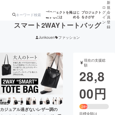
新
ロ
規
グ
会
プロジェクトを掲
はじ
プロジェクト
/
載するには
める
をさがす
イ
員
ン
登
スマート2WAYトートバッグ
録
Junkouen
ファッション
人気のプロ
注目のリ
注目の新着プロ
募集終了が近いプ
もうすぐ公開
ジェクト
ターン
ジェクト
ロジェクト
されます
現在の支援総
額
アート・写真
音楽
28,8
テクノロジー・ガジェット
ゲーム・サ
00
円
映像・映画
書籍・雑誌
28%
カジュアル過ぎないレザー調の
ビジネス・起業
チャレンジ
目標金額は