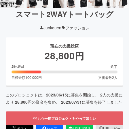
スマート2WAYトートバッグ
Junkouen
ファッション
現在の支援総額
28,800
円
終了
28
%達成
目標金額
100,000
円
支援者数
2
人
このプロジェクトは、
2023/06/15
に募集を開始し、
2
人の支援に
より
28,800
円の資金を集め、
2023/07/31
に募集を終了しました
もう一度プロジェクトをやってほしい
ポスト
シェア
LINEで送る
URLコピー