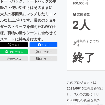
トートバッグ。トートバッグの手
100,000円
軽さ・使いやすさはそのままに、
まちづくり・地域活性化
大人の雰囲気にマッチしたミニマ
支援者数
2
人
ルな仕上がりです。長めのショル
CAMPFIRE for Social Good
CAMPFIRE Creation
ダーストラップを備えた2WAY仕
CAMPFIREふるさと納税
machi-ya
コミュニティ
様。荷物の量やシーンに合わせて
スマートに持ち歩けます。
募集終了まで残
ポスト
シェア
り
終了
LINEで送る
URLコピー
埋め込み
QRコード
このプロジェクトは、
2023/06/15
に募集を開始
し、
2
人の支援により
28,800
円の資金を集め、