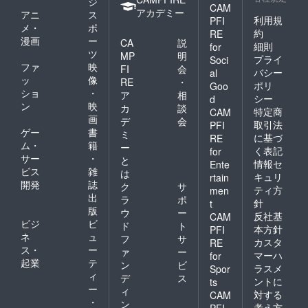
ジ
CAM
アカデミー
アニ
ス
利用規
PFI
メ・
ポ
約
RE
漫画
ー
CA
説
細則
for
ツ
MP
明
プライ
Soci
ファ
映
FI
会
バシー
al
ッ
像
RE
・
ポリ
Goo
ショ
・
ア
相
シー
d
ン
映
カ
談
特定商
CAM
画
デ
会
取引法
PFI
ゲー
書
ミ
に基づ
RE
ム・
籍
ー
く表記
for
サー
・
と
情報セ
Ente
ビス
雑
は
キュリ
rtain
開発
誌
ク
サ
ティ方
men
出
ラ
ポ
針
t
版
ウ
ー
反社基
CAM
ビジ
ビ
ド
ト
本方針
PFI
ネ
ュ
フ
サ
カスタ
RE
ス・
ー
ァ
ー
マーハ
for
起業
テ
ン
ビ
ラスメ
Spor
ィ
デ
ス
ントに
ts
ー
ィ
対する
CAM
・
ン
考え方
PFI