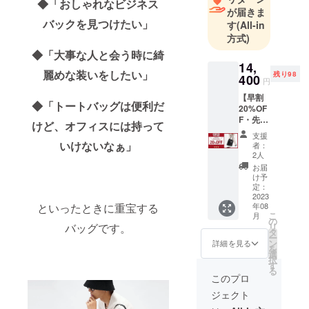
◆
「おしゃれなビジネス
株式会社 潤
が届きま
バックを見つけたい」
す
(All-in
恒縁
方式)
◆「大事な人と会う時に綺
14,
麗めな装いをしたい」
残り98
400
円
【早割
◆「トートバッグは便利だ
20%OF
F・先着
けど、オフィスには持って
100個限
支援
り】
いけないなぁ」
者：
2WAY
2人
"SMAR
お届
T" トー
け予
トバッ
定：
グx1個
2023
年08
といったときに重宝する
一般販
こ
月
売予定
の
リ
バッグです。
価格
タ
ー
18,000
ン
詳細を見る
を
円(税
選
択
込)→14,
す
る
400円
このプロ
(税込) ※
ジェクト
送料無
料でお