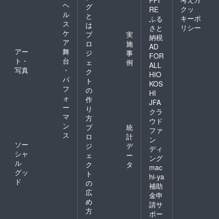
ヘ
グ
クッ
RE
ル
と
キーポ
ふる
ス
は
リシー
さと
ケ
プ
実
納税
ア
ロ
施
AD
アー
舞
ジ
事
FOR
ト・
台
ェ
例
ALL
写真
・
ク
HIO
パ
ト
KOS
フ
の
HI
ォ
作
JFA
ー
り
クラ
マ
方
ウド
ン
プ
統
ファ
ス
ロ
計
ン
ソー
ジ
デ
ディ
シャ
ェ
ー
ング
ル
ク
タ
mac
グッ
ト
hi-ya
ド
の
補助
広
金申
め
請サ
方
ポー