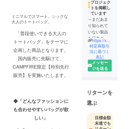
プロジェク
トを掲載し
ています
ミニマルでスマート。シックな
～まだあま
大人のトートバッグ。
り知られて
いない製品
「普段使いできる大人の
を日本の皆
https://xsswjke.jp
トートバッグ」をテーマに
様へお届け
特定商取引
企画した商品となります。
したい～
法に基づく
表記
国内外から
国内販売に先駆けて、
メッセー
「便利」で
CAMPFIRE限定【特別先行
ジを送る
「優れた」
販売】を実施いたします。
製品を選り
すぐり、ご
紹介してい
リターンを
きたいと思
◆「どんなファッションに
います。
選ぶ
何卒よろし
も合わせやすいバッグが欲
くお願い申
しい」
目標金額
し上げま
未達でも
す。
リターン