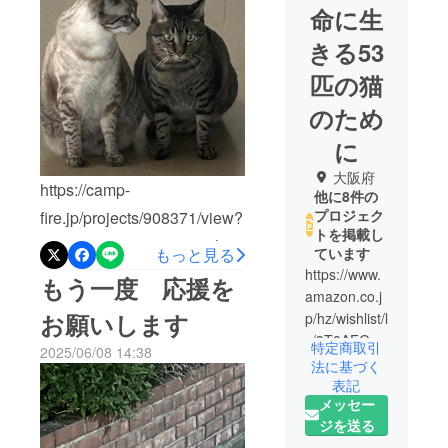
命に生
きる53
匹の猫
のため
に
大阪府
https://camp-
他に8件の
プロジェク
fire.jp/projects/908371/view?
トを掲載し
utm_campaign=cp_po_shar
ています
もっと見る
e_c_msg_mypage_projects
https://www.
もう一度 応援を
amazon.co.j
_show2026年を無事に迎え
お願いします
p/hz/wishlist/l
たいですコメントをありが
s/3T8AFGBT
特定商取引
2025/06/08 14:38
とうございました。
RYP29?
法に基づく
ref_=wl_fv_l
表記
メッセー
e
ジを送る