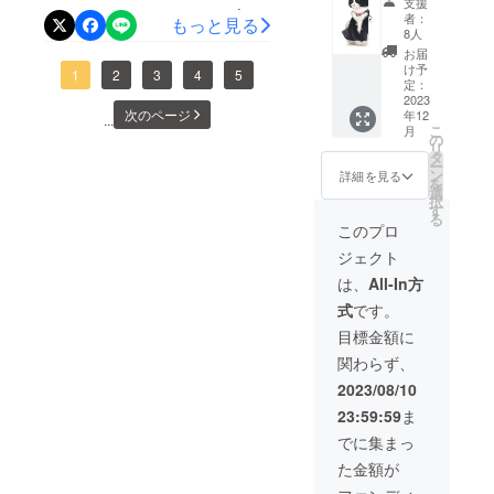
支援
フォル
utm_campaign=cp_po_shar
者：
もっと見る
ダー あ
8人
e_c_msg_mypage_projects
なたの
お届
愛猫の
け予
_show猫達をずーっと守り
1
2
3
4
5
お写真
定：
を送っ
2023
愛し抜くために，皆様のお
次のページ
年12
て頂
...
こ
月
き、手
力添えを頂ければ嬉しいで
の
リ
描き作
タ
ー
す。どうか，宜しくお願い
成しま
ン
詳細を見る
を
す。 サ
選
します。ずーっとのお家を
択
イズ
す
る
4.5〜６
待ってますシェルター継続
このプロ
センチ
ジェクト
郵便で
に，ご支援をください。50
届きま
は、
All-In方
匹の命を預かっています
す。
式
です。
目標金額に
関わらず、
2023/08/10
23:59:59
ま
でに集まっ
た金額が