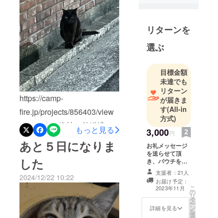
リターンを
選ぶ
目標金額
未達でも
リターン
https://camp-
が届きま
す
(All-in
fire.jp/projects/856403/view
方式)
シェルター維持と外猫達サ
もっと見る
3,000
円
ポートのために資金が必要
あと５日になりま
お礼メッセージ
です。猫を愛してる気持ち
を送らせて頂
した
き、パウチを購
に共感してくだされば嬉し
入させて頂きま
支援者：21人
2024/12/22 10:22
す。 ご支援をあ
いです。写真の黒猫ちゃん
お届け予定：
りがとうござい
こ
2023年11月
の
は毎晩ササミを下さ〜
ます。
リ
タ
ー
い！って鳴きます。４本食
ン
詳細を見る
を
選