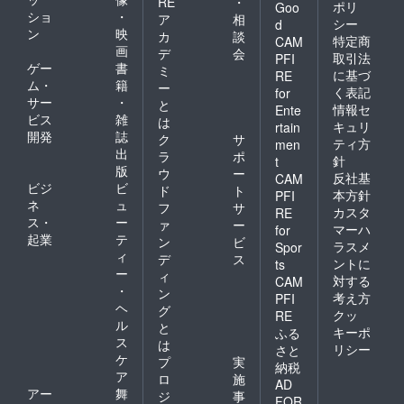
RE
・
ポリ
Goo
ショ
・
ア
相
シー
d
ン
映
カ
談
特定商
CAM
画
デ
会
取引法
PFI
ゲー
書
ミ
に基づ
RE
ム・
籍
ー
く表記
for
サー
・
と
情報セ
Ente
ビス
雑
は
キュリ
rtain
開発
誌
ク
サ
ティ方
men
出
ラ
ポ
針
t
版
ウ
ー
反社基
CAM
ビジ
ビ
ド
ト
本方針
PFI
ネ
ュ
フ
サ
カスタ
RE
ス・
ー
ァ
ー
マーハ
for
起業
テ
ン
ビ
ラスメ
Spor
ィ
デ
ス
ントに
ts
ー
ィ
対する
CAM
・
ン
考え方
PFI
ヘ
グ
クッ
RE
ル
と
キーポ
ふる
ス
は
リシー
さと
ケ
プ
実
納税
ア
ロ
施
AD
アー
舞
ジ
事
FOR