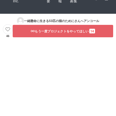
Inc.
要
報
募集
一緒懸命に生きる53匹の猫のために
さんへアンコール
もう一度プロジェクトをやってほしい
14
46