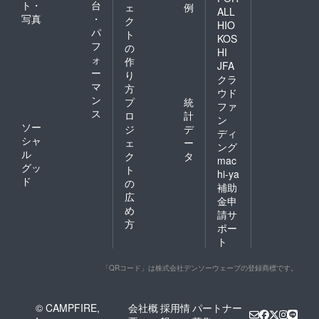
ト・
台
ェ
例
ALL
写真
・
ク
HIO
パ
ト
KOS
フ
の
HI
ォ
作
JFA
ー
り
クラ
マ
方
ウド
ン
プ
統
ファ
ス
ロ
計
ン
ソー
ジ
デ
ディ
シャ
ェ
ー
ング
ル
ク
タ
mac
グッ
ト
hi-ya
ド
の
補助
広
金申
め
請サ
方
ポー
ト
「QRコード」は株式会社デンソーウェーブの登録商標です。
© CAMPFIRE,
会社概
採用情
パートナー