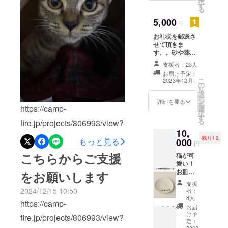
択
べたら帰っていきます。
す
る
5,000
円
お礼状を郵送さ
せて頂きま
す。。砂や薬の
購入に使わせて
支援者：23人
頂きます。 ご支
お届け予定：
援をありがとう
こ
2023年12月
の
ございます。活
リ
タ
動報告メッセー
ー
ン
ジを毎日発信い
詳細を見る
を
https://camp-
選
たします
択
す
る
fire.jp/projects/806993/view?
10,
utm_campaign=cp_po_shar
残り12
もっと見る
000
円
e_c_msg_mypage_projects
こちらからご支援
猫が可
愛い！
_show50匹の猫の明日のた
お皿で
をお願いします
めに，応援していただける
す。お
支援
食事が
2024/12/15 10:50
者：
と助かります。どうか，宜
楽しく
8人
https://camp-
なりま
しくお願いします。毎月15
お届
す。 サ
け予
fire.jp/projects/806993/view?
イズ
万掛かります。まだまだ頑
定：