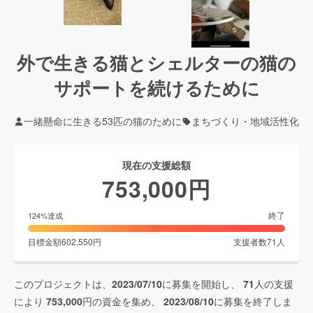
外で生きる猫とシェルターの猫の
サポートを続けるために
一緒懸命に生きる53匹の猫のために
まちづくり・地域活性化
現在の支援総額
753,000
円
終了
124
%達成
目標金額
602,550
円
支援者数
71
人
このプロジェクトは、
2023/07/10
に募集を開始し、
71
人の支援
により
753,000
円の資金を集め、
2023/08/10
に募集を終了しま