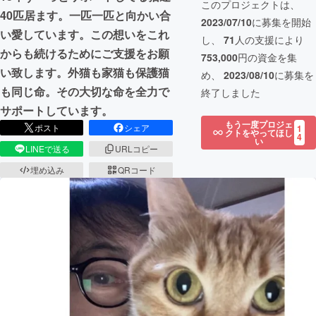
このプロジェクトは、
40匹居ます。一匹一匹と向かい合
2023/07/10
に募集を開始
い愛しています。この想いをこれ
し、
71
人の支援により
からも続けるためにご支援をお願
753,000
円の資金を集
い致します。外猫も家猫も保護猫
め、
2023/08/10
に募集を
も同じ命。その大切な命を全力で
終了しました
サポートしています。
もう一度プロジェ
ポスト
シェア
1
クトをやってほし
4
い
LINEで送る
URLコピー
埋め込み
QRコード