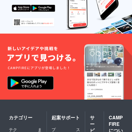
カテゴリー
起案サポート
サ
CAMP
ー
FIRE
テク
ま
プ
ス
ビ
につい