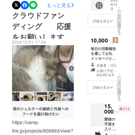
10cmx
2023
utm_campaign=cp_po_shar
もっと見る
張りたいです
年12
10cm
こ
月
郵便
e_c_msg_mypage_projects
の
クラウドファン
リ
ポスト
タ
ー
_show微力ではあります
に届き
ン
詳細を見る
を
ディング 応援
ます。
選
が，猫を愛する気持ちは一
択
す
る
をお願いします
生懸命です
10,000
円
2024/12/01 17:34
毎日の活動報告
を通してお礼
メッセージとご
希望の方には写
支援者：13人
真を郵送させて
お届け予定：
いただきます。
こ
2023年12月
の
シェルターの備
リ
タ
品 毛布とか消
ー
ン
耗品の購入に使
詳細を見る
を
選
わせてくださ
択
す
い。お好きな子
る
の写真をメッ
15,
セージくださ
残り12
000
い。お礼状を添
円
えて郵送致しま
愛猫の
す
https://camp-
手描き
入り 木
fire.jp/projects/806993/view?
製 キー