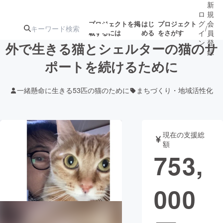
新
ロ
規
グ
会
プロジェクトを掲
はじ
プロジェクト
/
載するには
める
をさがす
イ
員
ン
登
外で生きる猫とシェルターの猫のサ
録
ポートを続けるために
人気のプロ
注目のリ
注目の新着プロ
募集終了が近いプ
もうすぐ公開
一緒懸命に生きる53匹の猫のために
まちづくり・地域活性化
ジェクト
ターン
ジェクト
ロジェクト
されます
アート・写真
音楽
現在の支援総
額
753,
テクノロジー・ガジェット
ゲーム・サ
000
映像・映画
書籍・雑誌
ビジネス・起業
チャレンジ