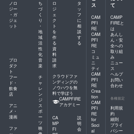
ノロ
ち
ロ
タ
ス
て
ジー
づ
ジ
ッ
・ガ
く
ェ
フ
CAM
CAMP
ジェ
り
ク
に
PFI
FIREと
ット
・
ト
相
RE
は
地
を
談
CAM
あんし
域
作
す
PFI
ん・安
活
る
る
RE
全への
性
資
コ
取り組
化
料
ミュ
み
プロ
音
請
ニ
ニュー
ダク
楽
求
ティ
ス
ト
CAM
ヘルプ
クラウドファ
フー
チ
PFI
お問い
ンディングの
ド・
ャ
RE
合わせ
ノウハウを無
飲食
レ
Crea
料で学ぼう
店
ン
tion
各種規定
CAMPFIRE
ジ
CAM
アカデミー
アニ
ス
利用規
PFI
メ・
ポ
約
RE
漫画
ー
CA
説
細則
for
ツ
MP
明
プライ
Soci
ファ
映
FI
会
バシー
al
ッ
像