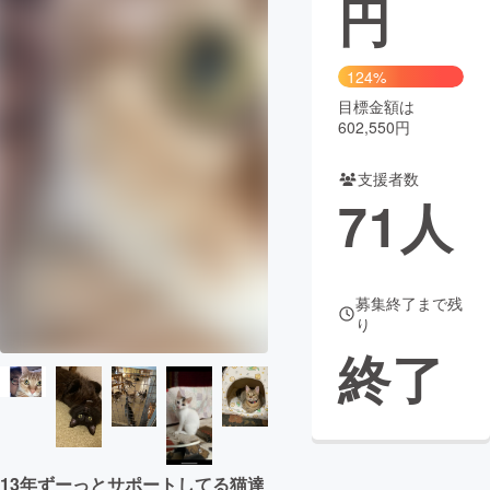
円
まちづくり・地域活性化
124%
目標金額は
CAMPFIRE for Social Good
CAMPFIRE Creation
602,550円
CAMPFIREふるさと納税
machi-ya
コミュニティ
支援者数
71
人
募集終了まで残
り
終了
13年ずーっとサポートしてる猫達