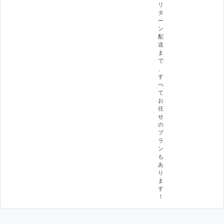
リ
タ
ー
ン
配
送
ま
で
、
す
べ
て
お
任
せ
の
プ
ラ
ン
も
あ
り
ま
す
！