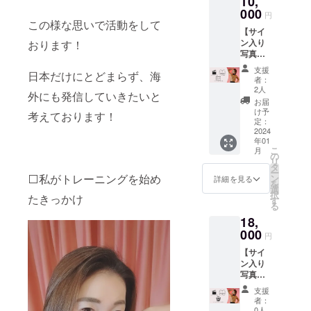
10,
入り写
000
円
真集
この様な思いで活動をして
【サイ
ご本人
ン入り
おります！
の直筆
写真集
サイン
＋サイ
入り写
支援
日本だけにとどまらず、海
ン入り
真集を
者：
生写真
１冊 ■
2人
外にも発信していきたいと
10 枚＋
お礼
お届
お礼
メッ
け予
考えております！
メッ
セージ
定：
セージ
2024
動画
年01
動画】
ご本人
こ
月
写真集
が撮影
の
リ
と生写
したお
タ
ー
真にラ
⬜️私がトレーニングを始め
礼動画
ン
詳細を見る
を
ンダム
※リター
選
択
たきっかけ
に１枚
ン時期
す
る
サイン
や詳細
18,
を入れ
につい
てお届
000
ては本
円
けしま
文をご
【サイ
す。写
参照下
ン入り
真は今
さい。
写真集
回の写
※メール
＋オン
真集に
アドレ
支援
ライン
掲載で
スのお
者：
おしゃ
きな
間違い
0人