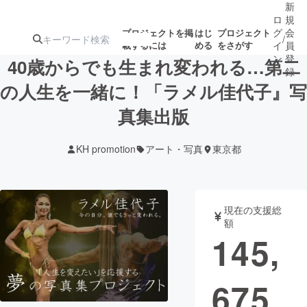
新
ロ
規
グ
会
プロジェクトを掲
はじ
プロジェクト
/
載するには
める
をさがす
イ
員
ン
登
40歳からでも生まれ変われる…第二
録
の人生を一緒に！「ラメル佳代子』写
真集出版
人気のプロ
注目のリ
注目の新着プロ
募集終了が近いプ
もうすぐ公開
ジェクト
ターン
ジェクト
ロジェクト
されます
KH promotion
アート・写真
東京都
アート・写真
音楽
現在の支援総
テクノロジー・ガジェット
ゲーム・サ
額
145,
映像・映画
書籍・雑誌
675
ビジネス・起業
チャレンジ