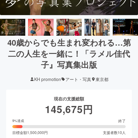
40歳からでも生まれ変われる…第
二の人生を一緒に！「ラメル佳代
子』写真集出版
KH promotion
アート・写真
東京都
現在の支援総額
145,675
円
終了
9
%達成
目標金額
1,500,000
円
支援者数
10
人