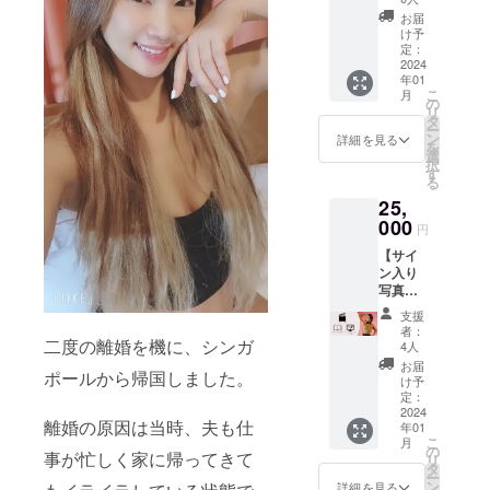
べり（
かった
がない
お届
60分 ）
画像を
ようお
け予
＋お礼
10枚お
定：
願い致
メッ
2024
届け+お
しま
年01
セージ
礼の動
す。
こ
月
動画】
画を
の
リ
サイン
データ
タ
ー
入り写
で送信
ン
詳細を見る
を
真集に
いたし
選
択
プラス
ます。
す
る
して、
■サ
25,
お礼の
イン入
動画が
000
り写真
円
メール
集 ご
【サイ
で届き
本人の
ン入り
ます。
直筆サ
写真集
また、
イン入
＋オン
ご本人
り写真
支援
ライン
とスマ
集を１
者：
おしゃ
二度の離婚を機に、シンガ
ホやパ
冊 ■お
4人
べり（
ソコン
礼メッ
お届
ポールから帰国しました。
60分 ）
で指定
セージ
け予
＋お礼
アプリ
定：
動画
メッ
2024
をつ
ご本人
離婚の原因は当時、夫も仕
年01
セージ
かって
が撮影
こ
月
動画＋
オンラ
の
したお
事が忙しく家に帰ってきて
リ
オンラ
インお
タ
礼動画
ー
イント
しゃべ
ン
■サイン
詳細を見る