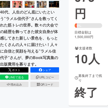
円
まちづくり・地域活性化
40代、人生のどん底にいたとい
う”ラメル佳代子”さんを救ってく
CAMPFIRE for Social Good
CAMPFIRE Creation
れた筋トレの世界。数々の大会で
9%
CAMPFIREふるさと納税
machi-ya
コミュニティ
の経歴を飾ってきた彼女自身が体
目標金額は
1,500,000円
感してきた新しい景色を、もっと
たくさんの人々に届けたい！人々
支援者数
に自信と笑顔を与える”ラメル佳
10
人
代子”さんが、夢のBook写真集の
出版費用を募ります。
ポスト
シェア
募集終了まで残
LINEで送る
URLコピー
り
埋め込み
QRコード
終了