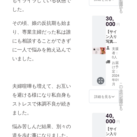
もイライラしている状態で
を
レーニ
り（60
選
入り生
択
ング指
した。
分程
す
写真10
る
導(60
度）が
枚 写
30,
分)】 サ
楽しめ
真集に
その頃、娘の反抗期も始ま
イン入
000
ます！
は載せ
円
り写真
■サイン
ていな
り、専業主婦だった私は誰
【サイ
集にプ
入り写
い写真
ン入り
ラスし
真集
の生写
にも相談することができず
写真集
て、お
ご本人
真１０
＋撮影
礼の動
の直筆
枚
に一人で悩みを抱え込んで
支援
衣装
画が
サイン
（10枚
者：
（サイ
メール
入り写
0人
いました。
のうち
ン入り
で届き
真集を
いずれ
お届
写真付
ます。
１冊お
け予
か１枚
き・水
また、
定：
送り致
に直筆
着やラ
2024
ご本人
します
サイ
年01
ンジェ
とスマ
■お礼の
ン） ※
こ
月
夫婦喧嘩も増えて、お互い
リー類
ホやパ
の
動画
リター
リ
は含ま
ソコン
タ
ご本人
ン時期
ー
を避ける様になり私自身も
れませ
で指定
ン
が撮影
詳細を見る
や詳細
を
ん。）
アプリ
選
したお
につい
ストレスで体調不良が続き
択
＋お礼
をつ
す
礼動画
ては本
る
メッ
かって
■オンラ
ました。
文も併
40,
セージ
オンラ
インお
せてご
動画】
000
イント
しゃべ
参照下
円
レーニ
悩み苦しんだ結果、別々の
り（60
さい。
【サイ
ング指
分程
※メール
ン入り
道を歩む事になりました。
導（60
度）
アドレ