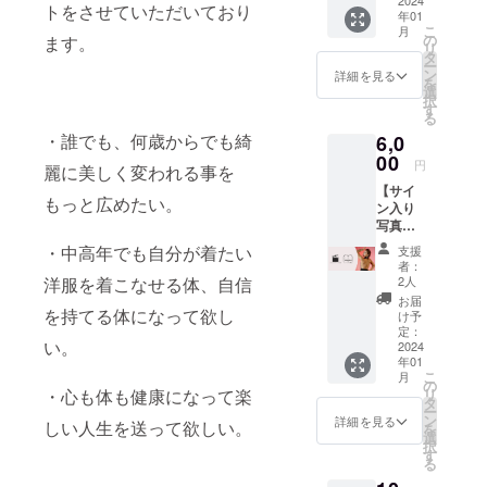
の動画
2024
トをさせていただいており
年01
をお送
こ
月
りいた
の
ます。
リ
しま
タ
ー
す。
ン
詳細を見る
を
※リター
選
択
ン時期
す
る
や詳細
・誰でも、何歳からでも綺
6,0
につい
ては本
00
円
麗に美しく変われる事を
文も併
【サイ
せてご
もっと広めたい。
ン入り
参照下
写真集
さい。
＋お礼
※メール
・中高年でも自分が着たい
支援
メッ
アドレ
者：
セージ
スのお
洋服を着こなせる体、自信
2人
動画】
間違い
お届
写真集
を持てる体になって欲し
がない
け予
にサイ
ようお
定：
い。
ンを入
2024
願い致
年01
れてお
しま
こ
月
届けし
す。
の
・心も体も健康になって楽
リ
ます＋
タ
ー
お礼の
ン
詳細を見る
しい人生を送って欲しい。
を
動画が
選
択
届きま
す
る
す。 ■
サイン