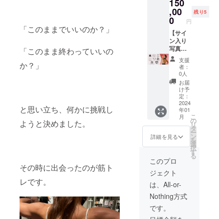
150
礼動画
ニング
１冊 ■
※メール
■出張ト
指導(東
,00
お礼の
アドレ
残り5
レーニ
京在住
動画
0
スのお
円
ング指
女性限
ご本人
「このままでいいのか？」
間違い
導(東京
定60分)
【サイ
が撮影
がない
在住女
または
ン入り
したお
ようお
性限定
オンラ
写真集
礼動画
「このまま終わっていいの
願い致
60分) 日
イント
＋撮影
■出張ト
しま
支援
か？」
程を合
レーニ
衣装
レーニ
す。
者：
わせ、
ング指
（サイ
ング指
0人
出張ト
導(120
ン入り
導(東京
お届
レーニ
分)＋撮
写真付
在住女
け予
ング
影現場
き・水
性限定
定：
（60分
見学(3
着や ラ
2024
60分) 日
と思い立ち、何かに挑戦し
年01
程度）
時間)＋
ンジェ
程を合
こ
月
を行え
お礼
リー類
わせ、
の
ようと決めました。
リ
ます。
メッ
は含ま
出張ト
タ
ー
その際
セージ
れませ
レーニ
ン
詳細を見る
を
に完成
動画 ■
ん。）
ング
選
択
した写
サイン
＋ 出張
（60分
す
る
真集を
入り写
トレー
程度）
このプロ
お渡し
真集
ニング
その時に出会ったのが筋ト
を行え
ジェクト
いたし
ご本人
指導(東
ます。
レです。
ます。
の直筆
京在住
その際
は、All-or-
■オンラ
サイン
女性限
に完成
Nothing方式
イント
入り写
定90分)
した写
レーニ
真集を
または
真集を
です。
ング指
１冊 ■
オンラ
お渡し