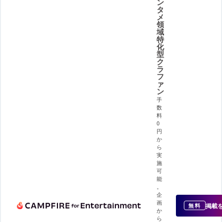
ン
タ
メ
領
域
特
化
型
ク
ラ
フ
ァ
ン
手
数
料
0
円
か
ら
実
施
可
能
。
企
画
掲載
無料
か
ら