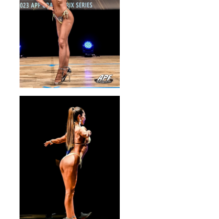
ト写メ
はご自
身の
iPhone
やス
マート
フォン
で、
ツー
ショッ
ト撮影
を10枚
撮影致
しま
す。 ■
ファミ
リーレ
ストラ
ンでお
食事
デート
１２０
分 ご
本人と
都内某
所の
ファミ
リーレ