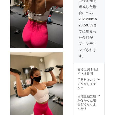
目標金額を
導(120
お礼の
イント
いたし
分) ご
動画
レーニ
ます。
達成した場
自身の
ご本人
ング指
■オンラ
合にのみ、
スマホ
が撮影
導(90分
イント
やパソ
したお
×2回)＋
レーニ
2023/08/15
コンで
礼動画
撮影現
ング指
23:59:59
ま
指定の
■出張ト
場見学
導(120
アプリ
レーニ
(3時間)
分) ご
でに集まっ
を使い
ング指
＋60 分
自身の
た金額が
オンラ
導(東京
程度）
スマホ
インで
在住女
＋ ファ
やパソ
ファンディ
トレー
性限定
ミリー
コンで
ングされま
ニング
60分) 日
レスト
指定の
（120分
程を合
ランで
アプリ
す。
程度）
わせ、
お食事
を使い
を行え
出張ト
デート
オンラ
ます。
レーニ
120 分
インで
支援に関するよ
■撮影現
ング
（
トレー
くある質問
場見学
（60分
8,000円
ニング
（プラ
程度）
のお食
（120分
手数料はいく
ス、
を行え
事券提
程度）
らかかります
ツー
ます。
供)+お
を行え
か？
ショッ
その際
礼メッ
ます。
ト写メ
に完成
セージ
※リ
目標金額に届
撮影）
した写
動画+ご
ターン
かなかった場
実際
真集を
本人直
時期や
合どうなりま
に撮影
お渡し
筆のお
詳細に
すか？
現場を
いたし
手紙と
ついて