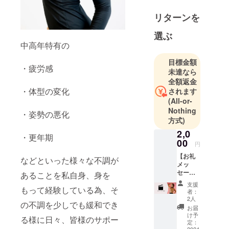
リターンを
選ぶ
中高年特有の
目標金額
・疲労感
未達なら
全額返金
・体型の変化
されます
(All-or-
Nothing
・姿勢の悪化
方式)
2,0
・更年期
00
円
【お礼
などといった様々な不調が
メッ
セージ
あることを私自身、身を
動画】
支援
もって経験している為、そ
支援し
者：
てくだ
2人
の不調を少しでも緩和でき
さった
お届
皆さま
け予
る様に日々、皆様のサポー
にお礼
定：