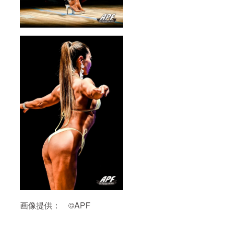
ストラ
ンで１
２０分
間お食
事デー
トがで
きま
す。お
食事券
8000円
を提供
しま
す。 ■
ご本人
直筆の
お手紙
とサイ
ン 本人
の直筆
のサイ
ン入り
お手紙
をお渡
ししま
す。
※リター
画像提供： ©APF
ン時期
や詳細