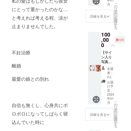
私の愛はもしかしたら彼女
年01
または
また、
ご本人
間違い
こ
月
オンラ
後日行
の
とご自
がない
にとって重かったのかな…
リ
イント
われる
タ
身のス
ようお
ー
レーニ
出張ト
ン
詳細を見る
マホや
と考えれば考える程、涙が
願い致
を
ング指
レーニ
選
パソコ
しま
択
導(120
ング指
す
止まりませんでした。
ンで指
す。
る
分)+撮
導(東京
定のア
100
影現場
在住女
プリを
見学（3
,00
性限定
使いオ
残り5
時間)＋
60分)も
0
ンライ
円
お礼
しく
ンでト
不妊治療
メッ
【サイ
は、オ
レーニ
セージ
ン入り
ンライ
ング指
動画 ■
写真集
ント
導（60
離婚
サイン
＋撮影
レーニ
分程
支援
入り写
衣装
ング指
度）を
者：
真集
（サイ
導(120
0人
提供致
最愛の娘との別れ
ご本人
ン入り
分)を提
しま
お届
の直筆
写真付
供致し
け予
す。 ※
サイン
き・水
ます。
定：
リター
入り写
着や ラ
2024
■サイン
ン時期
年01
真集を
ンジェ
入り写
や詳細
こ
月
１冊 ■
リー類
自信も無くし、心身共にボ
真集
の
につい
リ
お礼の
は含ま
ご本人
タ
ては本
ー
ロボロになってしばらく寝
動画
れませ
の直筆
ン
詳細を見る
文も併
を
ご本人
ん。）
サイン
選
せてご
択
込んでいた時に
が撮影
＋ 出張
入り写
す
参照下
る
したお
トレー
真集を
さい。