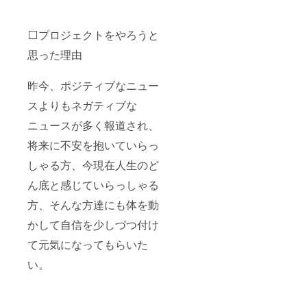
につい
ては本
文も併
⬜️プロジェクトをやろうと
せてご
参照下
思った理由
さい。
※メール
アドレ
昨今、ポジティブなニュー
スのお
間違い
スよりもネガティブな
がない
ようお
ニュースが多く報道され、
願い致
将来に不安を抱いていらっ
しま
す。
しゃる方、今現在人生のど
ん底と感じていらっしゃる
方、そんな方達にも体を動
かして自信を少しづつ付け
て元気になってもらいた
い。