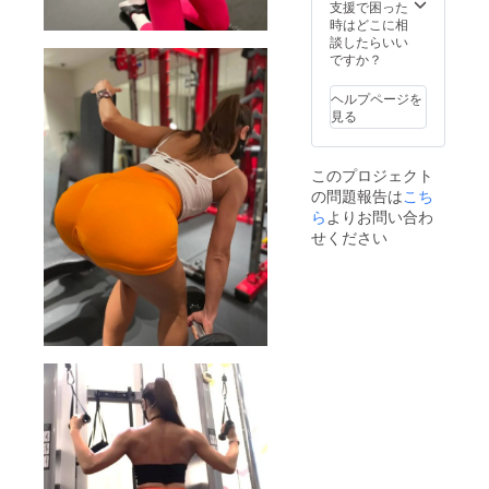
訪問し
ます。
サイン
は本文
支援で困った
て、写
■オンラ
■サイン
も併せ
時はどこに相
真集が
イント
入り写
てご参
談したらいい
できる
レーニ
真集
照下さ
ですか？
瞬間を
ング指
ご本人
い。 ※
見学体
導(120
の直筆
メール
ヘルプページを
験(3時
分) ご
サイン
アドレ
見る
間程度)
自身の
入り写
スのお
ができ
スマホ
真集を
間違い
ます。
やパソ
１冊 ■
がない
このプロジェクト
生の現
コンで
お礼の
ようお
の問題報告は
こち
場を是
指定の
動画
願い致
非体験
アプリ
ご本人
ら
よりお問い合わ
しま
してい
を使い
が撮影
す。
せください
ただけ
オンラ
したお
ます。
インで
礼動画
ツー
トレー
■出張ト
ショッ
ニング
レーニ
ト写メ
（120分
ング指
はご自
程度）
導(東京
身の
を行え
在住女
iPhone
ます。
性限定
やス
■撮影衣
90分) 日
マート
装提供
程を合
フォン
撮影
わせ、
で、
でご本
出張ト
ツー
人が着
レーニ
ショッ
用した
ング