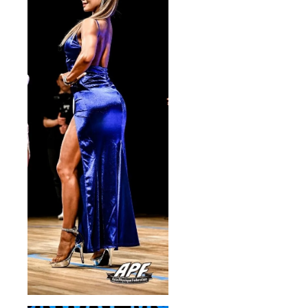
できる
ング
瞬間を
（90分
見学体
程度）
験(3時
を２回
間程度)
行えま
ができ
す。 ■
ます。
撮影衣
生の現
装提供
場を是
撮影
非体験
でご本
してい
人が着
ただけ
用した
ます。
衣装の
ツー
生写真
ショッ
写真１
ト写メ
枚付き
はご自
（直筆
身の
サイン
iPhone
入り）
やス
※水着
マート
やラン
フォン
ジェ
で、
リー類
ツー
は含ま
ショッ
れませ
ト撮影
ん。 ■
を10枚
撮影現
撮影致
場見学