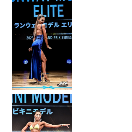
しま
（プラ
す。
ス、
※リター
ツー
ン時期
ショッ
や詳細
ト写メ
につい
撮影）
ては本
実際
文も併
に撮影
せてご
現場を
参照下
訪問し
さい。
て、写
※メール
真集が
アドレ
できる
スのお
瞬間を
間違い
見学体
がない
験(3時
ようお
間＋60
願い致
分程度)
しま
ができ
す。
ます。
生の現
場を是
非体験
してい
ただけ
ます。
ツー
ショッ