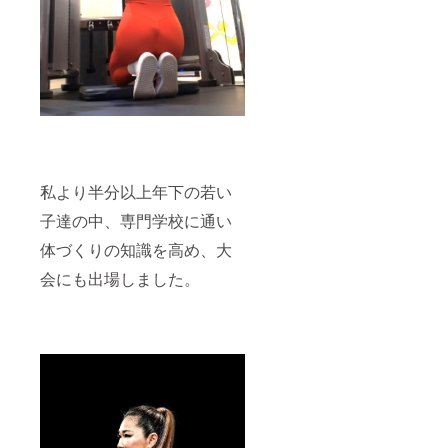
ト撮影
衣装の
（90分
を10枚
生写真
程度）
撮影致
写真１
を行え
しま
枚付き
ます。
す。
（直筆
その際
※リター
サイン
に完成
ン時期
入り）
した写
や詳細
※水着
真集を
につい
やラン
お渡し
ては本
ジェ
いたし
文も併
リー類
ます。
せてご
は含ま
■オンラ
私より半分以上年下の若い
参照下
れませ
イント
さい。
ん。 ■
レーニ
子達の中、専門学校に通い
※メール
撮影現
ング指
アドレ
場見学
導(90
体づくりの知識を高め、大
スのお
（プラ
分)×２
間違い
ス、
ご自
会にも出場しました。
がない
ツー
身のス
ようお
ショッ
マホや
願い致
ト写メ
パソコ
しま
撮影）
ンで指
す。
実際
定のア
に撮影
プリを
現場を
使いオ
訪問し
ンライ
て、写
ンでト
真集が
レーニ