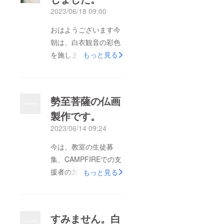
2023/06/18 09:00
おはようございます今
朝は、白衣観音の彩色
を施しました。
もっと見る
YouTubeに、動画掲載
しました。
https://youtu.be/Hvbp3
勢至菩薩の仏画
H3Cp34色は自由に好
製作です。
きな色を選んでくださ
2023/06/14 09:24
い注意することは、早
描きにならないよう
今は、教室の生徒募
に、ゆっくりと楽しみ
集、CAMPFIREでの支
ながら、色を付けて行
援者の方のアップのた
もっと見る
きます。塗った色が乾
めに、日々奮闘しなが
いてから、次の色を付
ら、合間を見て、自分
けて行くといいでしょ
の仏画製作中です。な
すみません。白
う。支援者して頂ける
んとか支援を頂きた