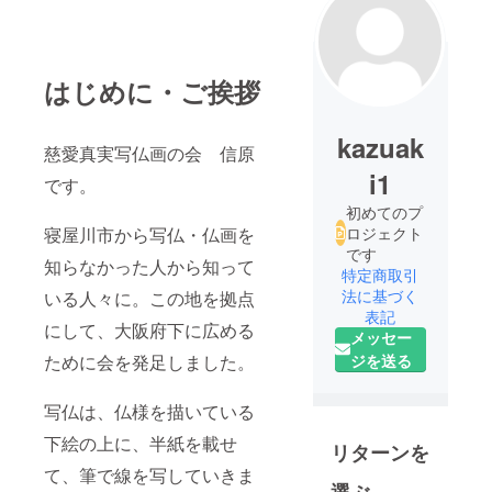
はじめに・ご挨拶
kazuak
慈愛真実写仏画の会 信原
i1
です。
初めてのプ
寝屋川市から写仏・仏画を
ロジェクト
です
知らなかった人から知って
特定商取引
法に基づく
いる人々に。この地を拠点
表記
にして、大阪府下に広める
メッセー
ために会を発足しました。
ジを送る
写仏は、仏様を描いている
下絵の上に、半紙を載せ
リターンを
て、筆で線を写していきま
選ぶ