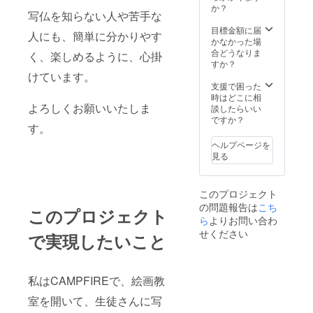
曜日迄
か？
写仏を知らない人や苦手な
支援者
の実施
目標金額に届
人にも、簡単に分かりやす
場所迄
かなかった場
の交通
合どうなりま
く、楽しめるように、心掛
費は自
すか？
己負担
けています。
でお願
支援で困った
いしま
時はどこに相
よろしくお願いいたしま
す 仏画
談したらいい
A 4写真
ですか？
す。
の提供
は、 リ
ヘルプページを
ターン
見る
数量ー
125枚
商品サ
このプロジェクト
イズーA
の問題報告は
こち
4 素
このプロジェクト
材ープ
ら
よりお問い合わ
リント
せください
で実現したいこと
写真 デ
ザイ
ンー仏
画コ
私はCAMPFIREで、絵画教
ピー
室を開いて、生徒さんに写