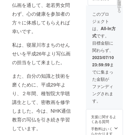
を
か１枚
選
仏画を通して、老若男女問
択
を提供
す
る
させて
わず、心の健康を参加者の
このプロ
頂きま
ジェクト
方々に体感してもらえれば
す。 教
室体験
は、
All-In方
幸いです。
は、
式
です。
レッス
ン１回
目標金額に
私は、寝屋川市まちのせん
です。
関わらず、
６０分×
せいを平成26年より写仏画
１回
2023/07/10
(７月～
の担当をして来ました。
23:59:59
ま
８月の
毎週土
でに集まっ
曜日実
また、自分の知識と技術を
た金額が
施のう
磨くために、平成29年よ
ちの９
ファンディ
時半～
り、２年間、種智院大学聴
ングされま
１２時
の間の
す。
講生として、密教画を修学
６０分)
最終有
しました。今は、NHK通信
効期
支援に関するよ
限 令
教育の写仏を引き続き学習
くある質問
和５年
しています。
８月２
手数料はいく
６日土
らかかります