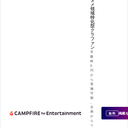
タ
メ
領
域
特
化
型
ク
ラ
フ
ァ
ン
手
数
料
0
円
か
ら
実
施
可
能
。
企
画
掲載
無料
か
ら
リ