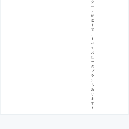
タ
ー
ン
配
送
ま
で
、
す
べ
て
お
任
せ
の
プ
ラ
ン
も
あ
り
ま
す
！