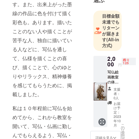
す。また、出来上がった墨
線の作品に色を付けて描く
目標金額
彩色も。あります。描いた
未達でも
リターン
ことのない人や描くことが
が届きま
す
(All-in
苦手な人、独自に描いてい
方式)
る人などに、写仏を通し
て、仏様を描くことの喜
2,0
残り
00
125
円
び、描くことで、心のゆと
写仏絵
りやリラックス、精神修養
画教室
の体験
を感じてもらうために、掲
を一回
支援
受けて
載しました。
者：
頂く
0人
か、 あ
お届
るいは
私は１０年程前に写仏を始
け予
仏画を
定：
めてから、これから教室を
A4サイ
2023
年10
ズにコ
こ
開いて、写仏・仏画に勤し
月
ピーし
の
リ
た写真
タ
んでもらえるよう、写仏・
ー
いづれ
ン
詳細を見る