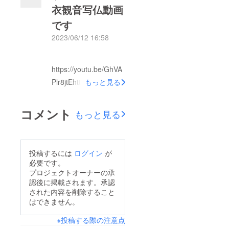
方を募っていますの
衣観音写仏動画
く、なぜ支援に至らな
で、是非ご支援よろし
です
いのか、閲覧した方々
くお願い申し上げま
からのアドバイスを頂
2023/06/12 16:58
す
ければ幸いです。改善
点や疑問点、ご希望な
https://youtu.be/GhVA
どを、リクエスト頂け
Plr8jtEhttps://youtu.be/
もっと見る
れば、検討させて頂き
GhVAPlr8jtEを長押し
ます。よろしくお願い
して、YouTubeの赤い
コメント
いたします
もっと見る
マークを、押してくだ
さい。画面が出てきま
す。よろしくお願いい
投稿するには
ログイン
が
たします
必要です。
プロジェクトオーナーの承
認後に掲載されます。承認
された内容を削除すること
はできません。
※投稿する際の注意点