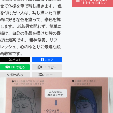
トをやってほしい
せて仏様を筆で写し描きます。 色
を付けたい人は、写し描いた白描
画に好きな色を塗って、彩色を施
します。 老若男女問わず、簡単に
描け、自分の作品を描けた時の喜
びは最高です。 精神修養、リフ
レッシュ、心のゆとりに最適な絵
画教室です。
ポスト
シェア
LINEで送る
URLコピー
埋め込み
QRコード