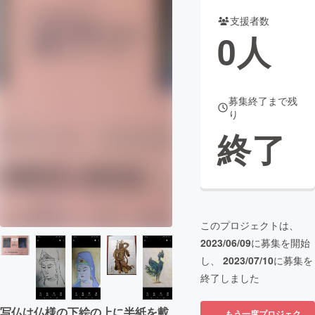
支援者数
まちづくり・地域活性化
0
人
CAMPFIRE for Social Good
CAMPFIRE Creation
CAMPFIREふるさと納税
machi-ya
コミュニティ
募集終了まで残
り
終了
このプロジェクトは、
2023/06/09
に募集を開始
し、
2023/07/10
に募集を
終了しました
写仏は仏様の下絵の上に半紙を載
もう一度プロジェク