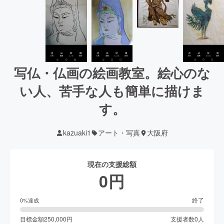
写仏・仏画の絵画教室。絵心のな
い人、苦手な人も簡単に描けま
す。
kazuaki1
アート・写真
大阪府
現在の支援総額
0
円
終了
0
%達成
目標金額
250,000
円
支援者数
0
人