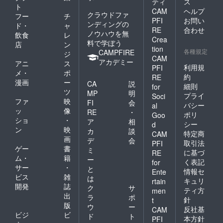
ティ
ス
ト
CAM
ヘルプ
クラウドファ
フー
チ
PFI
お問い
ンディングの
ド・
ャ
RE
合わせ
ノウハウを無
飲食
レ
Crea
料で学ぼう
店
ン
tion
各種規定
CAMPFIRE
ジ
CAM
アカデミー
アニ
ス
利用規
PFI
メ・
ポ
約
RE
漫画
ー
CA
説
細則
for
ツ
MP
明
プライ
Soci
ファ
映
FI
会
バシー
al
ッ
像
RE
・
ポリ
Goo
ショ
・
ア
相
シー
d
ン
映
カ
談
特定商
CAM
画
デ
会
取引法
PFI
ゲー
書
ミ
に基づ
RE
ム・
籍
ー
く表記
for
サー
・
と
情報セ
Ente
ビス
雑
は
キュリ
rtain
開発
誌
ク
サ
ティ方
men
出
ラ
ポ
針
t
版
ウ
ー
反社基
CAM
ビジ
ビ
ド
ト
本方針
PFI