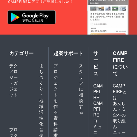
カテゴリー
起案サポート
サ
CAMP
ー
FIRE
テク
ま
プ
ス
ビ
につい
ノロ
ち
ロ
タ
ス
て
ジー
づ
ジ
ッ
・ガ
く
ェ
フ
CAM
CAMP
ジェ
り
ク
に
PFI
FIREと
ット
・
ト
相
RE
は
地
を
談
CAM
あんし
域
作
す
PFI
ん・安
活
る
る
RE
全への
性
資
コ
取り組
化
料
ミュ
み
プロ
音
請
ニ
ニュー
ダク
楽
求