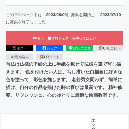
このプロジェクトは、
2023/06/09
に募集を開始し、
2023/07/10
に募集を終了しました
もう一度プロジェクトをやってほしい
ポスト
シェア
LINEで送る
URLコピー
埋め込み
QRコード
写仏は仏様の下絵の上に半紙を載せて仏様を筆で写し描
きます。 色を付けたい人は、写し描いた白描画に好きな
色を塗って、彩色を施します。 老若男女問わず、簡単に
描け、自分の作品を描けた時の喜びは最高です。 精神修
養、リフレッシュ、心のゆとりに最適な絵画教室です。
エ
ン