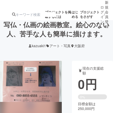
新
ロ
規
グ
会
プロジェクトを掲
はじ
プロジェクト
/
載するには
める
をさがす
イ
員
ン
登
写仏・仏画の絵画教室。絵心のない
録
人、苦手な人も簡単に描けます。
人気のプロ
注目のリ
注目の新着プロ
募集終了が近いプ
もうすぐ公開
kazuaki1
アート・写真
大阪府
ジェクト
ターン
ジェクト
ロジェクト
されます
アート・写真
音楽
現在の支援総
額
0
円
テクノロジー・ガジェット
ゲーム・サ
映像・映画
書籍・雑誌
0%
目標金額は
250,000円
ビジネス・起業
チャレンジ